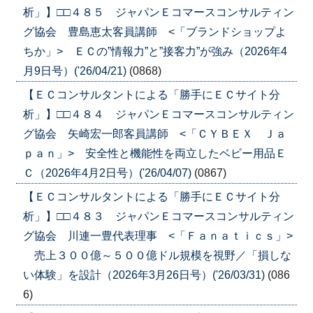
析」】□□４８５ ジャパンＥコマースコンサルティン
グ協会 豊島恵太客員講師 <「ブランドショップよ
ちか」> ＥＣの”情報力”と”接客力”が強み（2026年4
月9日号）('26/04/21)
(0868)
【ＥＣコンサルタントによる「勝手にＥＣサイト分
析」】□□４８４ ジャパンＥコマースコンサルティン
グ協会 矢崎宏一郎客員講師 <「ＣＹＢＥＸ Ｊａ
ｐａｎ」> 安全性と機能性を両立したベビー用品Ｅ
Ｃ（2026年4月2日号）('26/04/07)
(0867)
【ＥＣコンサルタントによる「勝手にＥＣサイト分
析」】□□４８３ ジャパンＥコマースコンサルティン
グ協会 川連一豊代表理事 <「Ｆａｎａｔｉｃｓ」>
売上３００億～５００億ドル規模を視野／「損しな
い体験」を設計（2026年3月26日号）('26/03/31)
(086
6)