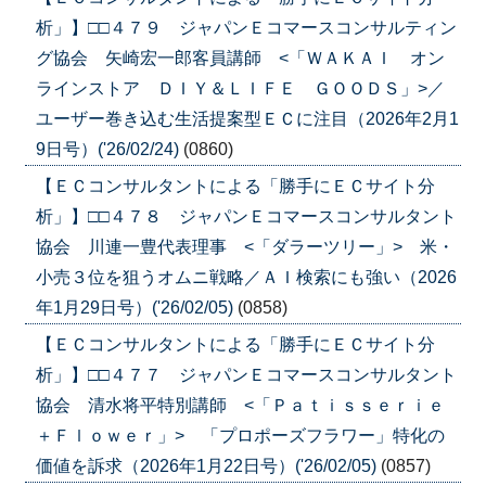
析」】□□４７９ ジャパンＥコマースコンサルティン
グ協会 矢崎宏一郎客員講師 <「ＷＡＫＡＩ オン
ラインストア ＤＩＹ＆ＬＩＦＥ ＧＯＯＤＳ」>／
ユーザー巻き込む生活提案型ＥＣに注目（2026年2月1
9日号）('26/02/24)
(0860)
【ＥＣコンサルタントによる「勝手にＥＣサイト分
析」】□□４７８ ジャパンＥコマースコンサルタント
協会 川連一豊代表理事 <「ダラーツリー」> 米・
小売３位を狙うオムニ戦略／ＡＩ検索にも強い（2026
年1月29日号）('26/02/05)
(0858)
【ＥＣコンサルタントによる「勝手にＥＣサイト分
析」】□□４７７ ジャパンＥコマースコンサルタント
協会 清水将平特別講師 <「Ｐａｔｉｓｓｅｒｉｅ
＋Ｆｌｏｗｅｒ」> 「プロポーズフラワー」特化の
価値を訴求（2026年1月22日号）('26/02/05)
(0857)