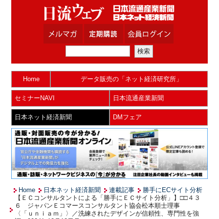
Home
データ販売の「ネット経済研究所」
セミナーNAVI
日本流通産業新聞
日本ネット経済新聞
DMフェア
Home
日本ネット経済新聞
連載記事
勝手にECサイト分析
【ＥＣコンサルタントによる「勝手にＥＣサイト分析」】□□４３
６ ジャパンＥコマースコンサルタント協会松本順士理事
〈「ｕｎｉａｍ」〉／洗練されたデザインが信頼性、専門性を強