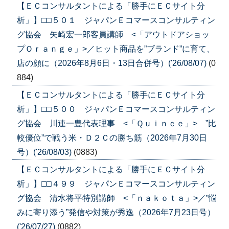
【ＥＣコンサルタントによる「勝手にＥＣサイト分
析」】□□５０１ ジャパンＥコマースコンサルティン
グ協会 矢崎宏一郎客員講師 <「アウトドアショッ
プＯｒａｎｇｅ」>／ヒット商品を”ブランド”に育て、
店の顔に（2026年8月6日・13日合併号）('26/08/07)
(0
884)
【ＥＣコンサルタントによる「勝手にＥＣサイト分
析」】□□５００ ジャパンＥコマースコンサルティン
グ協会 川連一豊代表理事 <「Ｑｕｉｎｃｅ」> ”比
較優位”で戦う米・Ｄ２Ｃの勝ち筋（2026年7月30日
号）('26/08/03)
(0883)
【ＥＣコンサルタントによる「勝手にＥＣサイト分
析」】□□４９９ ジャパンＥコマースコンサルティン
グ協会 清水将平特別講師 <「ｎａｋｏｔａ」>／”悩
みに寄り添う”発信や対策が秀逸（2026年7月23日号）
('26/07/27)
(0882)