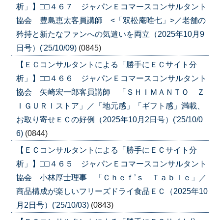
析」】□□４６７ ジャパンＥコマースコンサルタント
協会 豊島恵太客員講師 <「双松庵唯七」>／老舗の
矜持と新たなファンへの気遣いを両立（2025年10月9
日号）('25/10/09)
(0845)
【ＥＣコンサルタントによる「勝手にＥＣサイト分
析」】□□４６６ ジャパンＥコマースコンサルタント
協会 矢崎宏一郎客員講師 「ＳＨＩＭＡＮＴＯ Ｚ
ＩＧＵＲＩストア」／「地元感」「ギフト感」満載、
お取り寄せＥＣの好例（2025年10月2日号）('25/10/0
6)
(0844)
【ＥＣコンサルタントによる「勝手にＥＣサイト分
析」】□□４６５ ジャパンＥコマースコンサルタント
協会 小林厚士理事 「Ｃｈｅｆ’ｓ Ｔａｂｌｅ」／
商品構成が楽しいフリーズドライ食品ＥＣ（2025年10
月2日号）('25/10/03)
(0843)