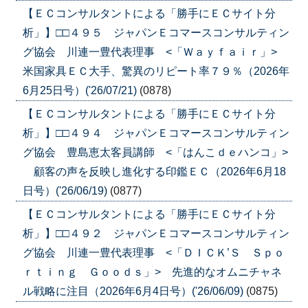
【ＥＣコンサルタントによる「勝手にＥＣサイト分
析」】□□４９５ ジャパンＥコマースコンサルティン
グ協会 川連一豊代表理事 <「Ｗａｙｆａｉｒ」>
米国家具ＥＣ大手、驚異のリピート率７９％（2026年
6月25日号）('26/07/21)
(0878)
【ＥＣコンサルタントによる「勝手にＥＣサイト分
析」】□□４９４ ジャパンＥコマースコンサルティン
グ協会 豊島恵太客員講師 <「はんこｄｅハンコ」>
顧客の声を反映し進化する印鑑ＥＣ（2026年6月18
日号）('26/06/19)
(0877)
【ＥＣコンサルタントによる「勝手にＥＣサイト分
析」】□□４９２ ジャパンＥコマースコンサルティン
グ協会 川連一豊代表理事 <「ＤＩＣＫ’Ｓ Ｓｐｏ
ｒｔｉｎｇ Ｇｏｏｄｓ」> 先進的なオムニチャネ
ル戦略に注目（2026年6月4日号）('26/06/09)
(0875)