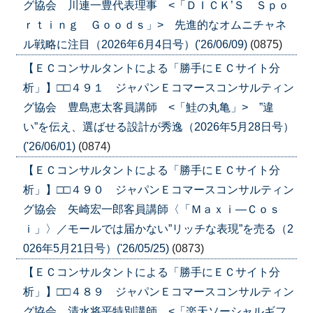
グ協会 川連一豊代表理事 <「ＤＩＣＫ’Ｓ Ｓｐｏ
ｒｔｉｎｇ Ｇｏｏｄｓ」> 先進的なオムニチャネ
ル戦略に注目（2026年6月4日号）('26/06/09)
(0875)
【ＥＣコンサルタントによる「勝手にＥＣサイト分
析」】□□４９１ ジャパンＥコマースコンサルティン
グ協会 豊島恵太客員講師 <「鮭の丸亀」> ”違
い”を伝え、選ばせる設計が秀逸（2026年5月28日号）
('26/06/01)
(0874)
【ＥＣコンサルタントによる「勝手にＥＣサイト分
析」】□□４９０ ジャパンＥコマースコンサルティン
グ協会 矢崎宏一郎客員講師〈「Ｍａｘｉ―Ｃｏｓ
ｉ」〉／モールでは届かない”リッチな表現”を売る（2
026年5月21日号）('26/05/25)
(0873)
【ＥＣコンサルタントによる「勝手にＥＣサイト分
析」】□□４８９ ジャパンＥコマースコンサルティン
グ協会 清水将平特別講師 <「楽天ソーシャルギフ