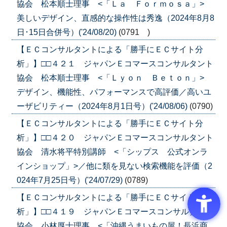
協会 松本順士理事 <「Ｌａ Ｆｏｒｍｏｓａ」>
美しいデザイン、直感的な操作性は秀逸（2024年8月8
日･15日合併号）('24/08/20)
(0791 )
【ＥＣコンサルタントによる「勝手にＥＣサイト分
析」】□□４２１ ジャパンＥコマースコンサルタント
協会 松本順士理事 <「Ｌｙｏｎ Ｂｅｔｏｎ」>
デザイン、機能性、パフォーマンスで高評価／高いユ
ーザビリティー（2024年8月1日号）('24/08/06)
(0790)
【ＥＣコンサルタントによる「勝手にＥＣサイト分
析」】□□４２０ ジャパンＥコマースコンサルタント
協会 清水将平特別講師 <「シップス 公式オンラ
インショップ」>／他に類を見ない検索機能を評価（2
024年7月25日号）('24/07/29)
(0789)
【ＥＣコンサルタントによる「勝手にＥＣサイト分
析」】□□４１９ ジャパンＥコマースコンサルタント
協会 小林厚士理事 <「沖縄うまいもの屋！長浜商