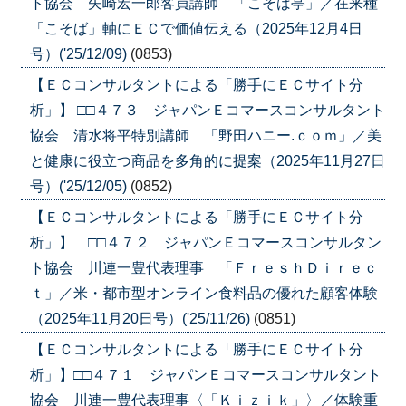
ト協会 矢崎宏一郎客員講師 「こそば亭」／在来種
「こそば」軸にＥＣで価値伝える（2025年12月4日
号）('25/12/09)
(0853)
【ＥＣコンサルタントによる「勝手にＥＣサイト分
析」】 □□４７３ ジャパンＥコマースコンサルタント
協会 清水将平特別講師 「野田ハニー.ｃｏｍ」／美
と健康に役立つ商品を多角的に提案（2025年11月27日
号）('25/12/05)
(0852)
【ＥＣコンサルタントによる「勝手にＥＣサイト分
析」】 □□４７２ ジャパンＥコマースコンサルタン
ト協会 川連一豊代表理事 「ＦｒｅｓｈＤｉｒｅｃ
ｔ」／米・都市型オンライン食料品の優れた顧客体験
（2025年11月20日号）('25/11/26)
(0851)
【ＥＣコンサルタントによる「勝手にＥＣサイト分
析」】□□４７１ ジャパンＥコマースコンサルタント
協会 川連一豊代表理事〈「Ｋｉｚｉｋ」〉／体験重