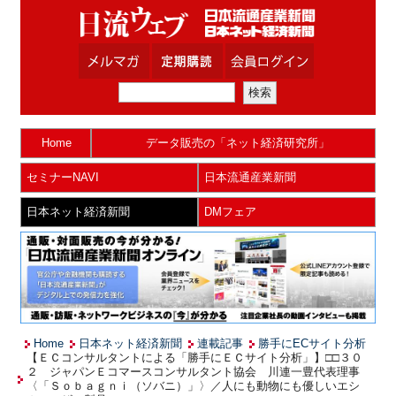
Home
データ販売の「ネット経済研究所」
セミナーNAVI
日本流通産業新聞
日本ネット経済新聞
DMフェア
Home
日本ネット経済新聞
連載記事
勝手にECサイト分析
【ＥＣコンサルタントによる「勝手にＥＣサイト分析」】□□３０
２ ジャパンＥコマースコンサルタント協会 川連一豊代表理事
〈「Ｓｏｂａｇｎｉ（ソバニ）」〉／人にも動物にも優しいエシ