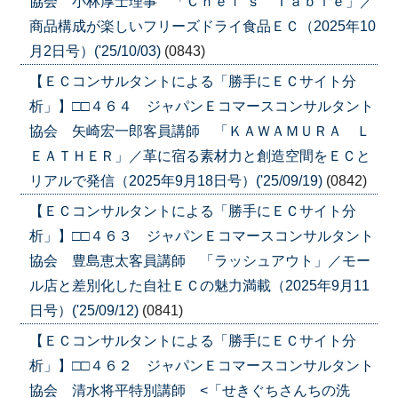
協会 小林厚士理事 「Ｃｈｅｆ’ｓ Ｔａｂｌｅ」／
商品構成が楽しいフリーズドライ食品ＥＣ（2025年10
月2日号）('25/10/03)
(0843)
【ＥＣコンサルタントによる「勝手にＥＣサイト分
析」】□□４６４ ジャパンＥコマースコンサルタント
協会 矢崎宏一郎客員講師 「ＫＡＷＡＭＵＲＡ Ｌ
ＥＡＴＨＥＲ」／革に宿る素材力と創造空間をＥＣと
リアルで発信（2025年9月18日号）('25/09/19)
(0842)
【ＥＣコンサルタントによる「勝手にＥＣサイト分
析」】□□４６３ ジャパンＥコマースコンサルタント
協会 豊島恵太客員講師 「ラッシュアウト」／モー
ル店と差別化した自社ＥＣの魅力満載（2025年9月11
日号）('25/09/12)
(0841)
【ＥＣコンサルタントによる「勝手にＥＣサイト分
析」】□□４６２ ジャパンＥコマースコンサルタント
協会 清水将平特別講師 <「せきぐちさんちの洗