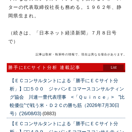
ターの代表取締役社長も務める。１９６２年、静
岡県生まれ。
（続きは、「日本ネット経済新聞」７月８日号
で）
記事は取材・執筆時の情報で、現在は異なる場合があります。
勝手にECサイト分析 連載記事
List
【ＥＣコンサルタントによる「勝手にＥＣサイト分
析」】□□５００ ジャパンＥコマースコンサルティン
グ協会 川連一豊代表理事 <「Ｑｕｉｎｃｅ」> ”比
較優位”で戦う米・Ｄ２Ｃの勝ち筋（2026年7月30日
号）('26/08/03)
(0883)
【ＥＣコンサルタントによる「勝手にＥＣサイト分
析」】□□４９９ ジャパンＥコマースコンサルティン