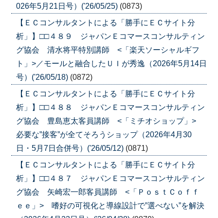
026年5月21日号）('26/05/25)
(0873)
【ＥＣコンサルタントによる「勝手にＥＣサイト分
析」】□□４８９ ジャパンＥコマースコンサルティン
グ協会 清水将平特別講師 <「楽天ソーシャルギフ
ト」>／モールと融合したＵＩが秀逸（2026年5月14日
号）('26/05/18)
(0872)
【ＥＣコンサルタントによる「勝手にＥＣサイト分
析」】□□４８８ ジャパンＥコマースコンサルティン
グ協会 豊島恵太客員講師 <「ミチオショップ」>
必要な”接客”が全てそろうショップ（2026年4月30
日・5月7日合併号）('26/05/12)
(0871)
【ＥＣコンサルタントによる「勝手にＥＣサイト分
析」】□□４８７ ジャパンＥコマースコンサルティン
グ協会 矢崎宏一郎客員講師 <「ＰｏｓｔＣｏｆｆ
ｅｅ」> 嗜好の可視化と導線設計で”選べない”を解決