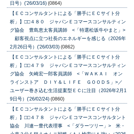
日号）('26/03/16)
(0864)
【ＥＣコンサルタントによる「勝手にＥＣサイト分
析」】□□４８０ ジャパンＥコマースコンサルティン
グ協会 豊島恵太客員講師 <「特選松坂牛やまと」>
顧客視点に立つ社長のエネルギーを感じる（2026年
2月26日号）('26/03/03)
(0862)
【ＥＣコンサルタントによる「勝手にＥＣサイト分
析」】□□４７９ ジャパンＥコマースコンサルティン
グ協会 矢崎宏一郎客員講師 <「ＷＡＫＡＩ オン
ラインストア ＤＩＹ＆ＬＩＦＥ ＧＯＯＤＳ」>／
ユーザー巻き込む生活提案型ＥＣに注目（2026年2月1
9日号）('26/02/24)
(0860)
【ＥＣコンサルタントによる「勝手にＥＣサイト分
析」】□□４７８ ジャパンＥコマースコンサルタント
協会 川連一豊代表理事 <「ダラーツリー」> 米・