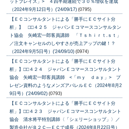
ットプレイス」> ４四半期連続で３０％増収を達成
（2024年9月12日号）('24/09/17)
(0795)
【ＥＣコンサルタントによる「勝手にＥＣサイト分
析」】 □□４２５ ジャパンＥコマースコンサルタン
ト協会 矢崎宏一郎客員講師 「Ｔｓｈｉｒｔ.ｓｔ」
／注文キャンセルのしやすさが売上アップの鍵！？
（2024年9月5日号）('24/09/10)
(0974)
【ＥＣコンサルタントによる「勝手にＥＣサイト分
析」】□□４２４ ジャパンＥコマースコンサルタント
協会 矢崎宏一郎客員講師 <「ｍｙ ｄａｙ」> プ
レゼン資料のようなメンズアパレルＥＣ（2024年8月2
9日号）('24/09/02)
(0793)
【ＥＣコンサルタントによる「勝手にＥＣサイト分
析」】□□４２３ ジャパンＥコマースコンサルタント
協会 清水将平特別講師〈「シェリーショップ」〉／
製造会社がＢ２Ｃ―ＥＣで成長（2024年8月22日号）