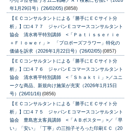
小売３位を狙うオムニ戦略／ＡＩ検索にも強い（2026
年1月29日号）('26/02/05)
(0858)
【ＥＣコンサルタントによる「勝手にＥＣサイト分
析」】□□４７７ ジャパンＥコマースコンサルタント
協会 清水将平特別講師 <「Ｐａｔｉｓｓｅｒｉｅ
＋Ｆｌｏｗｅｒ」> 「プロポーズフラワー」特化の
価値を訴求（2026年1月22日号）('26/02/05)
(0857)
【ＥＣコンサルタントによる「勝手にＥＣサイト分
析」】□□４７６ ジャパンＥコマースコンサルタント
協会 清水将平特別講師 <「Ｓｈａｋｔｉ」>／ユニ
ークな商品、新規向け施策が充実（2026年1月15日
号）('26/01/16)
(0856)
【ＥＣコンサルタントによる「勝手にＥＣサイト分
析」】□□４７５ ジャパンＥコマースコンサルタント
協会 豊島恵太客員講師 <「ＡＢポスター」>／「早
い」「安い」「丁寧」の三拍子そろった印刷ＥＣ（20