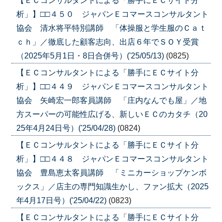
【ＥＣコンサルタントによる「勝手にＥＣサイト分
析」】□□４５０ ジャパンＥコマースコンサルタント
協会 清水将平特別講師 「体操服と学生服のＣａｔ
ｃｈ」／徹底した顧客志向、出店６年でＳＯＹ受賞
（2025年5月1日・8日合併号）('25/05/13)
(0825)
【ＥＣコンサルタントによる「勝手にＥＣサイト分
析」】□□４４９ ジャパンＥコマースコンサルタント
協会 矢崎宏一郎客員講師 「庄内なんでも屋」／地
方スーパーの可能性広げる、新しいＥＣのカタチ（20
25年4月24日号）('25/04/28)
(0824)
【ＥＣコンサルタントによる「勝手にＥＣサイト分
析」】□□４４８ ジャパンＥコマースコンサルタント
協会 豊島恵太客員講師 「ミニカーショップケンボ
ックス」／店主の専門知識生かし、ファン拡大（2025
年4月17日号）('25/04/22)
(0823)
【ＥＣコンサルタントによる「勝手にＥＣサイト分