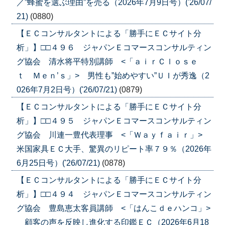
／”蜂蜜を選ぶ理由”を売る（2026年7月9日号）('26/07/
21)
(0880)
【ＥＣコンサルタントによる「勝手にＥＣサイト分
析」】□□４９６ ジャパンＥコマースコンサルティン
グ協会 清水将平特別講師 <「ａｉｒＣｌｏｓｅ
ｔ Ｍｅｎ’ｓ」> 男性も”始めやすい”ＵＩが秀逸（2
026年7月2日号）('26/07/21)
(0879)
【ＥＣコンサルタントによる「勝手にＥＣサイト分
析」】□□４９５ ジャパンＥコマースコンサルティン
グ協会 川連一豊代表理事 <「Ｗａｙｆａｉｒ」>
米国家具ＥＣ大手、驚異のリピート率７９％（2026年
6月25日号）('26/07/21)
(0878)
【ＥＣコンサルタントによる「勝手にＥＣサイト分
析」】□□４９４ ジャパンＥコマースコンサルティン
グ協会 豊島恵太客員講師 <「はんこｄｅハンコ」>
顧客の声を反映し進化する印鑑ＥＣ（2026年6月18