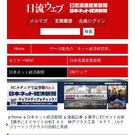
Home
データ販売の「ネット経済研究所」
セミナーNAVI
日本流通産業新聞
日本ネット経済新聞
DMフェア
Home
日本ネット経済新聞
連載記事
勝手にECサイト分析
【勝手にＥＣサイト分析】９３ 神戸プラス工具「ＫＰＴ」/カテ
ゴリートップクラスの信頼と実績