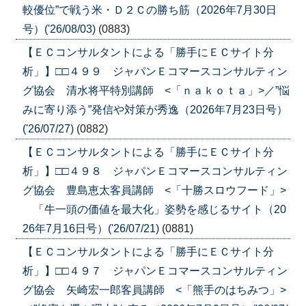
較優位”で戦う米・Ｄ２Ｃの勝ち筋（2026年7月30日
号）('26/08/03)
(0883)
【ＥＣコンサルタントによる「勝手にＥＣサイト分
析」】□□４９９ ジャパンＥコマースコンサルティン
グ協会 清水将平特別講師 <「ｎａｋｏｔａ」>／”悩
みに寄り添う”発信や対策が秀逸（2026年7月23日号）
('26/07/27)
(0882)
【ＥＣコンサルタントによる「勝手にＥＣサイト分
析」】□□４９８ ジャパンＥコマースコンサルティン
グ協会 豊島恵太客員講師 <「十勝スロウフード」>
「牛一頭の価値を最大化」姿勢を感じるサイト（20
26年7月16日号）('26/07/21)
(0881)
【ＥＣコンサルタントによる「勝手にＥＣサイト分
析」】□□４９７ ジャパンＥコマースコンサルティン
グ協会 矢崎宏一郎客員講師 <「熊手のはちみつ」>