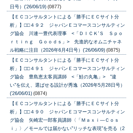
日号）('26/06/19)
(0877)
【ＥＣコンサルタントによる「勝手にＥＣサイト分
析」】□□４９２ ジャパンＥコマースコンサルティン
グ協会 川連一豊代表理事 <「ＤＩＣＫ’Ｓ Ｓｐｏ
ｒｔｉｎｇ Ｇｏｏｄｓ」> 先進的なオムニチャネ
ル戦略に注目（2026年6月4日号）('26/06/09)
(0875)
【ＥＣコンサルタントによる「勝手にＥＣサイト分
析」】□□４９１ ジャパンＥコマースコンサルティン
グ協会 豊島恵太客員講師 <「鮭の丸亀」> ”違
い”を伝え、選ばせる設計が秀逸（2026年5月28日号）
('26/06/01)
(0874)
【ＥＣコンサルタントによる「勝手にＥＣサイト分
析」】□□４９０ ジャパンＥコマースコンサルティン
グ協会 矢崎宏一郎客員講師〈「Ｍａｘｉ―Ｃｏｓ
ｉ」〉／モールでは届かない”リッチな表現”を売る（2