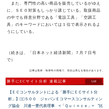
また、専門性の高い商品を販売しているがゆえ
に、ＳＥＯ対策もしっかり講じている。取扱商品
の中でも得意分野である「電設工具」「空調工
具」のキーワードにおいては１位で表示されるよ
うにしている。
（続きは、「日本ネット経済新聞」７月７日号
で）
記事は取材・執筆時の情報で、現在は異なる場合があります。
勝手にECサイト分析 連載記事
List
【ＥＣコンサルタントによる「勝手にＥＣサイト分
析」】□□５００ ジャパンＥコマースコンサルティン
グ協会 川連一豊代表理事 <「Ｑｕｉｎｃｅ」> ”比