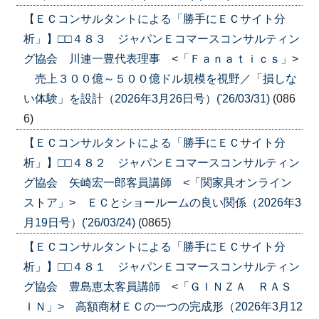
【ＥＣコンサルタントによる「勝手にＥＣサイト分
析」】□□４８３ ジャパンＥコマースコンサルティン
グ協会 川連一豊代表理事 <「Ｆａｎａｔｉｃｓ」>
売上３００億～５００億ドル規模を視野／「損しな
い体験」を設計（2026年3月26日号）('26/03/31)
(086
6)
【ＥＣコンサルタントによる「勝手にＥＣサイト分
析」】□□４８２ ジャパンＥコマースコンサルティン
グ協会 矢崎宏一郎客員講師 <「関家具オンライン
ストア」> ＥＣとショールームの良い関係（2026年3
月19日号）('26/03/24)
(0865)
【ＥＣコンサルタントによる「勝手にＥＣサイト分
析」】□□４８１ ジャパンＥコマースコンサルティン
グ協会 豊島恵太客員講師 <「ＧＩＮＺＡ ＲＡＳ
ＩＮ」> 高額商材ＥＣの一つの完成形（2026年3月12