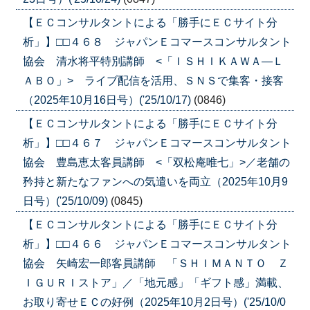
【ＥＣコンサルタントによる「勝手にＥＣサイト分
析」】□□４６８ ジャパンＥコマースコンサルタント
協会 清水将平特別講師 <「ＩＳＨＩＫＡＷＡ―Ｌ
ＡＢＯ」> ライブ配信を活用、ＳＮＳで集客・接客
（2025年10月16日号）('25/10/17)
(0846)
【ＥＣコンサルタントによる「勝手にＥＣサイト分
析」】□□４６７ ジャパンＥコマースコンサルタント
協会 豊島恵太客員講師 <「双松庵唯七」>／老舗の
矜持と新たなファンへの気遣いを両立（2025年10月9
日号）('25/10/09)
(0845)
【ＥＣコンサルタントによる「勝手にＥＣサイト分
析」】□□４６６ ジャパンＥコマースコンサルタント
協会 矢崎宏一郎客員講師 「ＳＨＩＭＡＮＴＯ Ｚ
ＩＧＵＲＩストア」／「地元感」「ギフト感」満載、
お取り寄せＥＣの好例（2025年10月2日号）('25/10/0