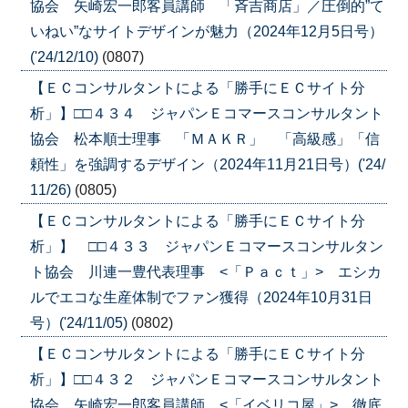
協会 矢崎宏一郎客員講師 「斉吉商店」／圧倒的”て
いねい”なサイトデザインが魅力（2024年12月5日号）
('24/12/10)
(0807)
【ＥＣコンサルタントによる「勝手にＥＣサイト分
析」】□□４３４ ジャパンＥコマースコンサルタント
協会 松本順士理事 「ＭＡＫＲ」 「高級感」「信
頼性」を強調するデザイン（2024年11月21日号）('24/
11/26)
(0805)
【ＥＣコンサルタントによる「勝手にＥＣサイト分
析」】 □□４３３ ジャパンＥコマースコンサルタン
ト協会 川連一豊代表理事 <「Ｐａｃｔ」> エシカ
ルでエコな生産体制でファン獲得（2024年10月31日
号）('24/11/05)
(0802)
【ＥＣコンサルタントによる「勝手にＥＣサイト分
析」】□□４３２ ジャパンＥコマースコンサルタント
協会 矢崎宏一郎客員講師 <「イベリコ屋」> 徹底