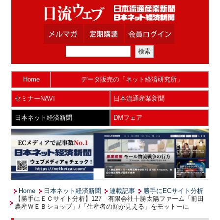
Home
データ販売の「ネット経済研究所」
セミナーNAVI
日本流通産業新聞
日本ネット経済新聞
DMフェア
Home
日本ネット経済新聞
連載記事
勝手にECサイト分析
【勝手にＥＣサイト分析】127 有限会社十勝太陽ファーム「前田
農産ＷＥＢショップ」/「生産者の顔が見える」をモットーに