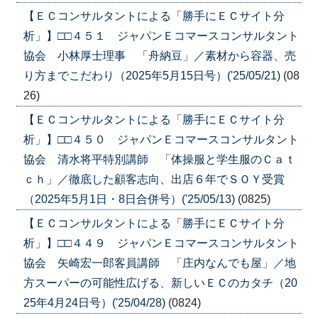
【ＥＣコンサルタントによる「勝手にＥＣサイト分
析」】□□４５１ ジャパンＥコマースコンサルタント
協会 小林厚士理事 「舟納豆」／素材から容器、売
り方までこだわり（2025年5月15日号）('25/05/21)
(08
26)
【ＥＣコンサルタントによる「勝手にＥＣサイト分
析」】□□４５０ ジャパンＥコマースコンサルタント
協会 清水将平特別講師 「体操服と学生服のＣａｔ
ｃｈ」／徹底した顧客志向、出店６年でＳＯＹ受賞
（2025年5月1日・8日合併号）('25/05/13)
(0825)
【ＥＣコンサルタントによる「勝手にＥＣサイト分
析」】□□４４９ ジャパンＥコマースコンサルタント
協会 矢崎宏一郎客員講師 「庄内なんでも屋」／地
方スーパーの可能性広げる、新しいＥＣのカタチ（20
25年4月24日号）('25/04/28)
(0824)