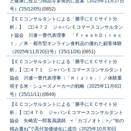
と健康に役立つ商品を多角的に提案（2025年11月27日
号）('25/12/05)
(0852)
【ＥＣコンサルタントによる「勝手にＥＣサイト分
析」】 □□４７２ ジャパンＥコマースコンサルタン
ト協会 川連一豊代表理事 「ＦｒｅｓｈＤｉｒｅｃ
ｔ」／米・都市型オンライン食料品の優れた顧客体験
（2025年11月20日号）('25/11/26)
(0851)
【ＥＣコンサルタントによる「勝手にＥＣサイト分
析」】□□４７１ ジャパンＥコマースコンサルタント
協会 川連一豊代表理事〈「Ｋｉｚｉｋ」〉／体験重
視する米・シューズメーカーの戦略（2025年11月6日
号）('25/11/11)
(0849)
【ＥＣコンサルタントによる「勝手にＥＣサイト分
析」】□□４７０ ジャパンＥコマースコンサルタント
協会 矢崎宏一郎客員講師 <「カゴノオト」>／”旬の
積み重ね”で高付加価値化に成功（2025年10月30日