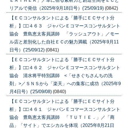
ＥＡＴＨＥＲ」／革に宿る素材力と創造空間をＥＣと
リアルで発信（2025年9月18日号）('25/09/19)
(0842)
【ＥＣコンサルタントによる「勝手にＥＣサイト分
析」】□□４６３ ジャパンＥコマースコンサルタント
協会 豊島恵太客員講師 「ラッシュアウト」／モー
ル店と差別化した自社ＥＣの魅力満載（2025年9月11
日号）('25/09/12)
(0841)
【ＥＣコンサルタントによる「勝手にＥＣサイト分
析」】□□４６２ ジャパンＥコマースコンサルタント
協会 清水将平特別講師 <「せきぐちさんちの洗
剤」>／ＳＮＳから「楽天」への集客に成功（2025年9
月4日号）('25/09/08)
(0840)
【ＥＣコンサルタントによる「勝手にＥＣサイト分
析」】□□４６１ ジャパンＥコマースコンサルタント
協会 豊島恵太客員講師 「ＴＵＴＩＥ．」／「商
品」「サイト」でエシカルを体現（2025年8月21日