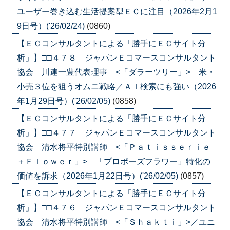
ユーザー巻き込む生活提案型ＥＣに注目（2026年2月1
9日号）('26/02/24)
(0860)
【ＥＣコンサルタントによる「勝手にＥＣサイト分
析」】□□４７８ ジャパンＥコマースコンサルタント
協会 川連一豊代表理事 <「ダラーツリー」> 米・
小売３位を狙うオムニ戦略／ＡＩ検索にも強い（2026
年1月29日号）('26/02/05)
(0858)
【ＥＣコンサルタントによる「勝手にＥＣサイト分
析」】□□４７７ ジャパンＥコマースコンサルタント
協会 清水将平特別講師 <「Ｐａｔｉｓｓｅｒｉｅ
＋Ｆｌｏｗｅｒ」> 「プロポーズフラワー」特化の
価値を訴求（2026年1月22日号）('26/02/05)
(0857)
【ＥＣコンサルタントによる「勝手にＥＣサイト分
析」】□□４７６ ジャパンＥコマースコンサルタント
協会 清水将平特別講師 <「Ｓｈａｋｔｉ」>／ユニ