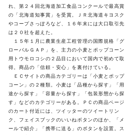
れ、第２４回北海道加工食品コンクールで最高賞
の「北海道知事賞」を受賞。ＪＲ北海道キヨスク
やコープさっぽろなど、１６年末には大口取引先
は２０社を超えた。
１５年１月に農業生産工程管理の国際規格「グ
ローバルＧＡＰ」を、主力の小麦とポップコーン
用トウモロコシの２品目において国内で初めて取
得。商品の「信頼・安心」を裏付けている。
ＥＣサイトの商品カテゴリーは「小麦とポップ
コーン」の２種類。小麦は「品種から探す」「用
途から探す」「容量から探す」「包装形態から探
す」などのカテゴリーがある。ＰＣの商品ページ
のカート付近には、ツイッターのツイートリン
ク、フェイスブックのいいねボタンのほか、「メ
ールで紹介」「携帯に送る」のボタンを設置。ス