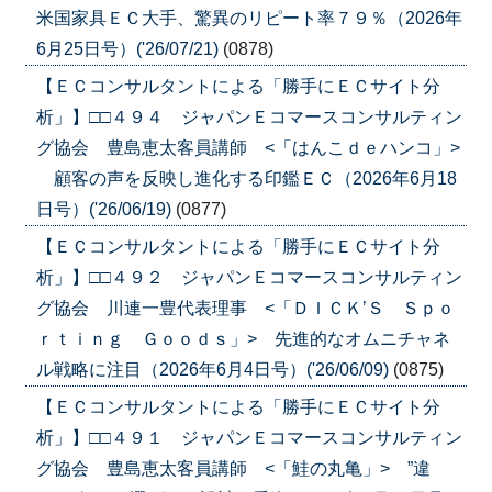
米国家具ＥＣ大手、驚異のリピート率７９％（2026年
6月25日号）('26/07/21)
(0878)
【ＥＣコンサルタントによる「勝手にＥＣサイト分
析」】□□４９４ ジャパンＥコマースコンサルティン
グ協会 豊島恵太客員講師 <「はんこｄｅハンコ」>
顧客の声を反映し進化する印鑑ＥＣ（2026年6月18
日号）('26/06/19)
(0877)
【ＥＣコンサルタントによる「勝手にＥＣサイト分
析」】□□４９２ ジャパンＥコマースコンサルティン
グ協会 川連一豊代表理事 <「ＤＩＣＫ’Ｓ Ｓｐｏ
ｒｔｉｎｇ Ｇｏｏｄｓ」> 先進的なオムニチャネ
ル戦略に注目（2026年6月4日号）('26/06/09)
(0875)
【ＥＣコンサルタントによる「勝手にＥＣサイト分
析」】□□４９１ ジャパンＥコマースコンサルティン
グ協会 豊島恵太客員講師 <「鮭の丸亀」> ”違