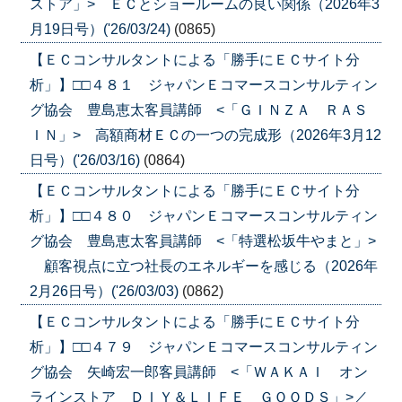
ストア」> ＥＣとショールームの良い関係（2026年3
月19日号）('26/03/24)
(0865)
【ＥＣコンサルタントによる「勝手にＥＣサイト分
析」】□□４８１ ジャパンＥコマースコンサルティン
グ協会 豊島恵太客員講師 <「ＧＩＮＺＡ ＲＡＳ
ＩＮ」> 高額商材ＥＣの一つの完成形（2026年3月12
日号）('26/03/16)
(0864)
【ＥＣコンサルタントによる「勝手にＥＣサイト分
析」】□□４８０ ジャパンＥコマースコンサルティン
グ協会 豊島恵太客員講師 <「特選松坂牛やまと」>
顧客視点に立つ社長のエネルギーを感じる（2026年
2月26日号）('26/03/03)
(0862)
【ＥＣコンサルタントによる「勝手にＥＣサイト分
析」】□□４７９ ジャパンＥコマースコンサルティン
グ協会 矢崎宏一郎客員講師 <「ＷＡＫＡＩ オン
ラインストア ＤＩＹ＆ＬＩＦＥ ＧＯＯＤＳ」>／