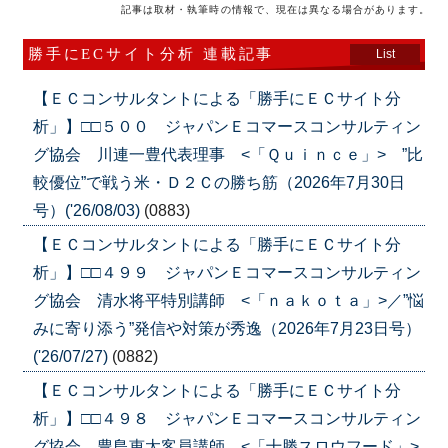
記事は取材・執筆時の情報で、現在は異なる場合があります。
勝手にECサイト分析 連載記事
List
【ＥＣコンサルタントによる「勝手にＥＣサイト分
析」】□□５００ ジャパンＥコマースコンサルティン
グ協会 川連一豊代表理事 <「Ｑｕｉｎｃｅ」> ”比
較優位”で戦う米・Ｄ２Ｃの勝ち筋（2026年7月30日
号）('26/08/03)
(0883)
【ＥＣコンサルタントによる「勝手にＥＣサイト分
析」】□□４９９ ジャパンＥコマースコンサルティン
グ協会 清水将平特別講師 <「ｎａｋｏｔａ」>／”悩
みに寄り添う”発信や対策が秀逸（2026年7月23日号）
('26/07/27)
(0882)
【ＥＣコンサルタントによる「勝手にＥＣサイト分
析」】□□４９８ ジャパンＥコマースコンサルティン
グ協会 豊島恵太客員講師 <「十勝スロウフード」>