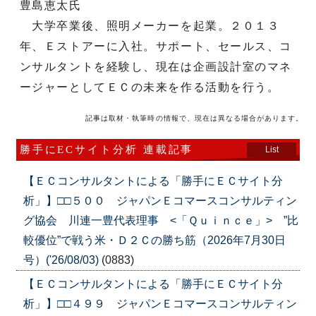
豊島恵太氏
大学卒業後、照明メーカーを起業。２０１３
年、Ｅストアーに入社。サポート、セールス、コ
ンサルタントを経験し、現在は企画設計室のマネ
ージャーとしてＥＣの未来を作る活動を行う。
記事は取材・執筆時の情報で、現在は異なる場合があります。
勝手にECサイト分析 連載記事
List
【ＥＣコンサルタントによる「勝手にＥＣサイト分
析」】□□５００ ジャパンＥコマースコンサルティン
グ協会 川連一豊代表理事 <「Ｑｕｉｎｃｅ」> ”比
較優位”で戦う米・Ｄ２Ｃの勝ち筋（2026年7月30日
号）('26/08/03)
(0883)
【ＥＣコンサルタントによる「勝手にＥＣサイト分
析」】□□４９９ ジャパンＥコマースコンサルティン