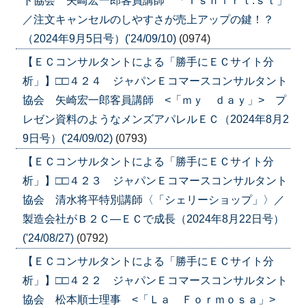
ト協会 矢崎宏一郎客員講師 「Ｔｓｈｉｒｔ.ｓｔ」
／注文キャンセルのしやすさが売上アップの鍵！？
（2024年9月5日号）('24/09/10)
(0974)
【ＥＣコンサルタントによる「勝手にＥＣサイト分
析」】□□４２４ ジャパンＥコマースコンサルタント
協会 矢崎宏一郎客員講師 <「ｍｙ ｄａｙ」> プ
レゼン資料のようなメンズアパレルＥＣ（2024年8月2
9日号）('24/09/02)
(0793)
【ＥＣコンサルタントによる「勝手にＥＣサイト分
析」】□□４２３ ジャパンＥコマースコンサルタント
協会 清水将平特別講師〈「シェリーショップ」〉／
製造会社がＢ２Ｃ―ＥＣで成長（2024年8月22日号）
('24/08/27)
(0792)
【ＥＣコンサルタントによる「勝手にＥＣサイト分
析」】□□４２２ ジャパンＥコマースコンサルタント
協会 松本順士理事 <「Ｌａ Ｆｏｒｍｏｓａ」>