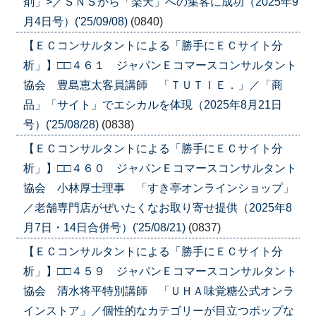
剤」>／ＳＮＳから「楽天」への集客に成功（2025年9
月4日号）('25/09/08)
(0840)
【ＥＣコンサルタントによる「勝手にＥＣサイト分
析」】□□４６１ ジャパンＥコマースコンサルタント
協会 豊島恵太客員講師 「ＴＵＴＩＥ．」／「商
品」「サイト」でエシカルを体現（2025年8月21日
号）('25/08/28)
(0838)
【ＥＣコンサルタントによる「勝手にＥＣサイト分
析」】□□４６０ ジャパンＥコマースコンサルタント
協会 小林厚士理事 「すき亭オンラインショップ」
／老舗専門店がぜいたくなお取り寄せ提供（2025年8
月7日・14日合併号）('25/08/21)
(0837)
【ＥＣコンサルタントによる「勝手にＥＣサイト分
析」】□□４５９ ジャパンＥコマースコンサルタント
協会 清水将平特別講師 「ＵＨＡ味覚糖公式オンラ
インストア」／個性的なカテゴリーが目立つポップな