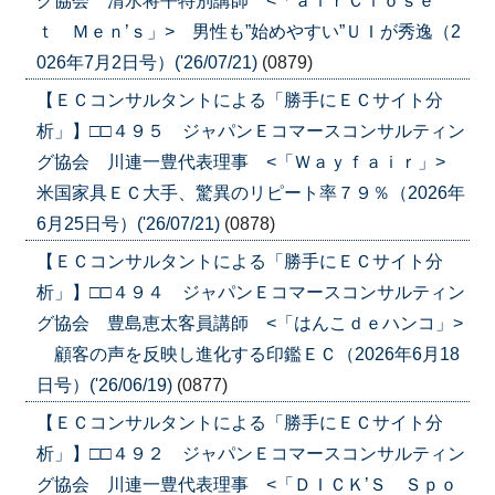
グ協会 清水将平特別講師 <「ａｉｒＣｌｏｓｅ
ｔ Ｍｅｎ’ｓ」> 男性も”始めやすい”ＵＩが秀逸（2
026年7月2日号）('26/07/21)
(0879)
【ＥＣコンサルタントによる「勝手にＥＣサイト分
析」】□□４９５ ジャパンＥコマースコンサルティン
グ協会 川連一豊代表理事 <「Ｗａｙｆａｉｒ」>
米国家具ＥＣ大手、驚異のリピート率７９％（2026年
6月25日号）('26/07/21)
(0878)
【ＥＣコンサルタントによる「勝手にＥＣサイト分
析」】□□４９４ ジャパンＥコマースコンサルティン
グ協会 豊島恵太客員講師 <「はんこｄｅハンコ」>
顧客の声を反映し進化する印鑑ＥＣ（2026年6月18
日号）('26/06/19)
(0877)
【ＥＣコンサルタントによる「勝手にＥＣサイト分
析」】□□４９２ ジャパンＥコマースコンサルティン
グ協会 川連一豊代表理事 <「ＤＩＣＫ’Ｓ Ｓｐｏ