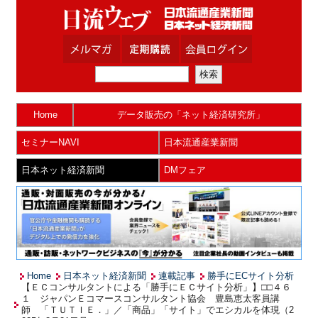
Home
データ販売の「ネット経済研究所」
セミナーNAVI
日本流通産業新聞
日本ネット経済新聞
DMフェア
Home
日本ネット経済新聞
連載記事
勝手にECサイト分析
【ＥＣコンサルタントによる「勝手にＥＣサイト分析」】□□４６
１ ジャパンＥコマースコンサルタント協会 豊島恵太客員講
師 「ＴＵＴＩＥ．」／「商品」「サイト」でエシカルを体現（2