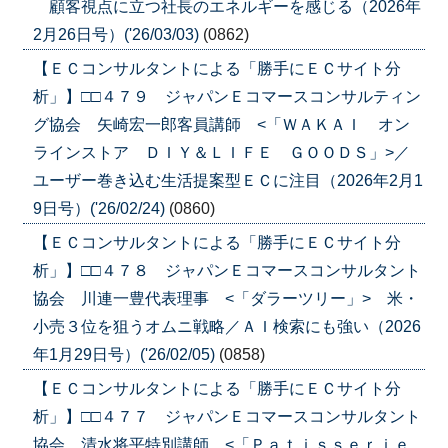
顧客視点に立つ社長のエネルギーを感じる（2026年
2月26日号）('26/03/03)
(0862)
【ＥＣコンサルタントによる「勝手にＥＣサイト分
析」】□□４７９ ジャパンＥコマースコンサルティン
グ協会 矢崎宏一郎客員講師 <「ＷＡＫＡＩ オン
ラインストア ＤＩＹ＆ＬＩＦＥ ＧＯＯＤＳ」>／
ユーザー巻き込む生活提案型ＥＣに注目（2026年2月1
9日号）('26/02/24)
(0860)
【ＥＣコンサルタントによる「勝手にＥＣサイト分
析」】□□４７８ ジャパンＥコマースコンサルタント
協会 川連一豊代表理事 <「ダラーツリー」> 米・
小売３位を狙うオムニ戦略／ＡＩ検索にも強い（2026
年1月29日号）('26/02/05)
(0858)
【ＥＣコンサルタントによる「勝手にＥＣサイト分
析」】□□４７７ ジャパンＥコマースコンサルタント
協会 清水将平特別講師 <「Ｐａｔｉｓｓｅｒｉｅ