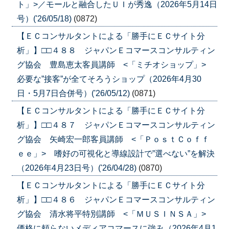
ト」>／モールと融合したＵＩが秀逸（2026年5月14日
号）('26/05/18)
(0872)
【ＥＣコンサルタントによる「勝手にＥＣサイト分
析」】□□４８８ ジャパンＥコマースコンサルティン
グ協会 豊島恵太客員講師 <「ミチオショップ」>
必要な”接客”が全てそろうショップ（2026年4月30
日・5月7日合併号）('26/05/12)
(0871)
【ＥＣコンサルタントによる「勝手にＥＣサイト分
析」】□□４８７ ジャパンＥコマースコンサルティン
グ協会 矢崎宏一郎客員講師 <「ＰｏｓｔＣｏｆｆ
ｅｅ」> 嗜好の可視化と導線設計で”選べない”を解決
（2026年4月23日号）('26/04/28)
(0870)
【ＥＣコンサルタントによる「勝手にＥＣサイト分
析」】□□４８６ ジャパンＥコマースコンサルティン
グ協会 清水将平特別講師 <「ＭＵＳＩＮＳＡ」>
価格に頼らないメディアコマースに強み（2026年4月1