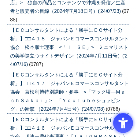
店」> 独自の商品とコンテンツで沖縄を発信／生産
者と販売者の目線（2024年7月18日号）('24/07/23)
(07
88)
【ＥＣコンサルタントによる「勝手にＥＣサイト分
析」】□□４１８ ジャパンＥコマースコンサルタント
協会 松本順士理事 <「ＩＩＳＥ」> ミニマリスト
の美学際立つサイトデザイン（2024年7月11日号）('2
4/07/16)
(0787)
【ＥＣコンサルタントによる「勝手にＥＣサイト分
析」】□□４１７ ジャパンＥコマースコンサルタント
協会 宮松利博特別講師・参事 <「マック堺―Ｍａ
ｃｈＳａｋａｉ」> 「ＹｏｕＴｕｂｅショッピン
グ」の衝撃 （2024年7月4日号）('24/07/08)
(0786)
【ＥＣコンサルタントによる「勝手にＥＣサイト分
析」】□□４１６ ジャパンＥコマースコンサルタント
協会 川連一豊代表理事〈「ＬＡＵＧＨＢＡＳＥ」〉