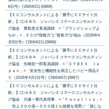
6日号）('26/04/21)
(0869)
【ＥＣコンサルタントによる「勝手にＥＣサイト分
析」】□□４８５ ジャパンＥコマースコンサルティン
グ協会 豊島恵太客員講師 <「ブランドショップよ
ちか」> ＥＣの”情報力”と”接客力”が強み（2026年4
月9日号）('26/04/21)
(0868)
【ＥＣコンサルタントによる「勝手にＥＣサイト分
析」】□□４８４ ジャパンＥコマースコンサルティン
グ協会 矢崎宏一郎客員講師 <「ＣＹＢＥＸ Ｊａ
ｐａｎ」> 安全性と機能性を両立したベビー用品Ｅ
Ｃ（2026年4月2日号）('26/04/07)
(0867)
【ＥＣコンサルタントによる「勝手にＥＣサイト分
析」】□□４８３ ジャパンＥコマースコンサルティン
グ協会 川連一豊代表理事 <「Ｆａｎａｔｉｃｓ」>
売上３００億～５００億ドル規模を視野／「損しな