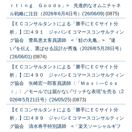
ｒｔｉｎｇ Ｇｏｏｄｓ」> 先進的なオムニチャネ
ル戦略に注目（2026年6月4日号）('26/06/09)
(0875)
【ＥＣコンサルタントによる「勝手にＥＣサイト分
析」】□□４９１ ジャパンＥコマースコンサルティン
グ協会 豊島恵太客員講師 <「鮭の丸亀」> ”違
い”を伝え、選ばせる設計が秀逸（2026年5月28日号）
('26/06/01)
(0874)
【ＥＣコンサルタントによる「勝手にＥＣサイト分
析」】□□４９０ ジャパンＥコマースコンサルティン
グ協会 矢崎宏一郎客員講師〈「Ｍａｘｉ―Ｃｏｓ
ｉ」〉／モールでは届かない”リッチな表現”を売る（2
026年5月21日号）('26/05/25)
(0873)
【ＥＣコンサルタントによる「勝手にＥＣサイト分
析」】□□４８９ ジャパンＥコマースコンサルティン
グ協会 清水将平特別講師 <「楽天ソーシャルギフ