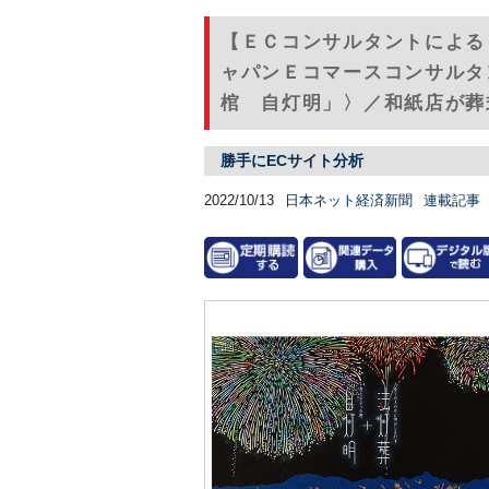
【ＥＣコンサルタントによる
ャパンＥコマースコンサルタ
棺 自灯明」〉／和紙店が葬式
勝手にECサイト分析
2022/10/13
日本ネット経済新聞
連載記事