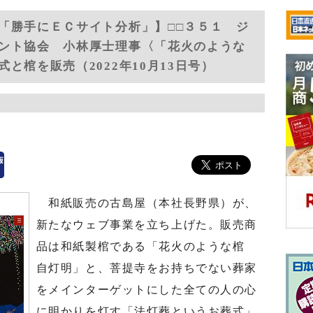
「勝手にＥＣサイト分析」】□□３５１ ジ
ント協会 小林厚士理事〈「花火のような
と棺を販売（2022年10月13日号）
和紙販売の古島屋（本社長野県）が、
新たなウェブ事業を立ち上げた。販売商
品は和紙製棺である「花火のような棺
自灯明」と、菩提寺をお持ちでない葬家
をメインターゲットにした全ての人の心
に明かりを灯す「法灯葬というお葬式」