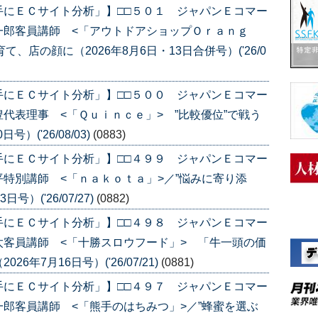
手にＥＣサイト分析」】□□５０１ ジャパンＥコマー
一郎客員講師 <「アウトドアショップＯｒａｎｇ
、店の顔に（2026年8月6日・13日合併号）('26/0
手にＥＣサイト分析」】□□５００ ジャパンＥコマー
代表理事 <「Ｑｕｉｎｃｅ」> ”比較優位”で戦う
）('26/08/03)
(0883)
手にＥＣサイト分析」】□□４９９ ジャパンＥコマー
特別講師 <「ｎａｋｏｔａ」>／”悩みに寄り添
）('26/07/27)
(0882)
手にＥＣサイト分析」】□□４９８ ジャパンＥコマー
客員講師 <「十勝スロウフード」> 「牛一頭の価
年7月16日号）('26/07/21)
(0881)
手にＥＣサイト分析」】□□４９７ ジャパンＥコマー
郎客員講師 <「熊手のはちみつ」>／”蜂蜜を選ぶ