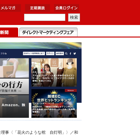
士理事〈「花火のような棺 自灯明」〉／和