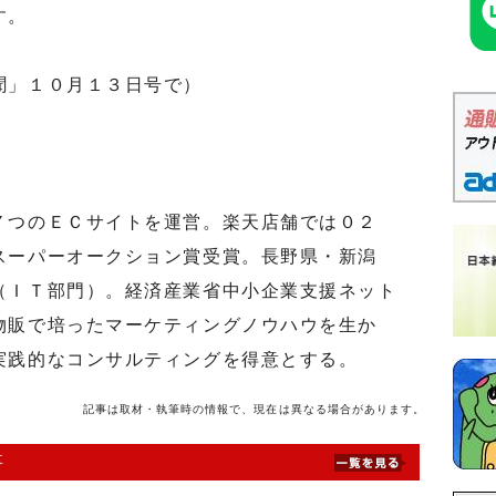
す。
聞」１０月１３日号で）
つのＥＣサイトを運営。楽天店舗では０２
スーパーオークション賞受賞。長野県・新潟
（ＩＴ部門）。経済産業省中小企業支援ネット
物販で培ったマーケティングノウハウを生か
実践的なコンサルティングを得意とする。
記事は取材・執筆時の情報で、現在は異なる場合があります。
事