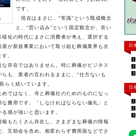
です。
現在はまさに、”常識”という既成概念
明
と、”思い込み”という固定観念が、良い
多様化の時代にまさに消費者が考え、選択する
日
島屋が新規事業において取り組む葬儀業界も次
ます。
1
な存在ではありません。特に葬儀がビジネス
2
3
がらも、業者の言われるままに、”仕方ないも
が長らく続いています。
日
めではなく、寺と葬儀社のためのものになっ
1
額な費用です。「しなければならない儀礼」と
2
いる感が強いと思います。
3
報もたくさん存在し、さまざまな葬儀の情報
だ、互助会を含め、相変わらず費用面などでさ