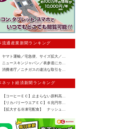
本流通産業新聞ランキング
ヤマト運輸／宅急便、サイズ拡大／…
ニュースキンジャパン／表参道にカ…
消費者庁／ニチガスの違法な取引を…
本ネット経済新聞ランキング
【コーヒーＥＣ】止まらない原料高…
【リカバリーウエアＥＣ】６兆円市…
【拡大する冷凍宅配食】 ナッシュ…