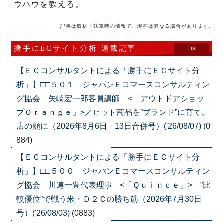
ウハウを教える。
記事は取材・執筆時の情報で、現在は異なる場合があります。
勝手にECサイト分析 連載記事
List
【ＥＣコンサルタントによる「勝手にＥＣサイト分
析」】□□５０１ ジャパンＥコマースコンサルティン
グ協会 矢崎宏一郎客員講師 <「アウトドアショッ
プＯｒａｎｇｅ」>／ヒット商品を”ブランド”に育て、
店の顔に（2026年8月6日・13日合併号）('26/08/07)
(0
884)
【ＥＣコンサルタントによる「勝手にＥＣサイト分
析」】□□５００ ジャパンＥコマースコンサルティン
グ協会 川連一豊代表理事 <「Ｑｕｉｎｃｅ」> ”比
較優位”で戦う米・Ｄ２Ｃの勝ち筋（2026年7月30日
号）('26/08/03)
(0883)