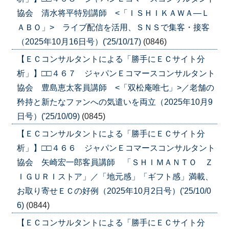
協会 清水将平特別講師 <「ＩＳＨＩＫＡＷＡ―Ｌ
ＡＢＯ」> ライブ配信を活用、ＳＮＳで集客・接客
（2025年10月16日号）('25/10/17)
(0846)
【ＥＣコンサルタントによる「勝手にＥＣサイト分
析」】□□４６７ ジャパンＥコマースコンサルタント
協会 豊島恵太客員講師 <「双松庵唯七」>／老舗の
矜持と新たなファンへの気遣いを両立（2025年10月9
日号）('25/10/09)
(0845)
【ＥＣコンサルタントによる「勝手にＥＣサイト分
析」】□□４６６ ジャパンＥコマースコンサルタント
協会 矢崎宏一郎客員講師 「ＳＨＩＭＡＮＴＯ Ｚ
ＩＧＵＲＩストア」／「地元感」「ギフト感」満載、
お取り寄せＥＣの好例（2025年10月2日号）('25/10/0
6)
(0844)
【ＥＣコンサルタントによる「勝手にＥＣサイト分