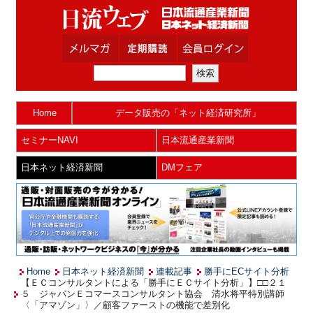
Home
データ販売の「ネット経済研究所」
セミナーNAVI
日本流通産業新聞
日本ネット経済新聞
DMフェア
Home
日本ネット経済新聞
連載記事
勝手にECサイト分析
【ＥＣコンサルタントによる「勝手にＥＣサイト分析」】□□２１
５ ジャパンＥコマースコンサルタント協会 清水将平特別講師
〈「アマゾン」〉／顧客ファーストの機能で差別化