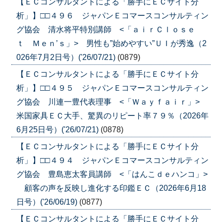
【ＥＣコンサルタントによる「勝手にＥＣサイト分
析」】□□４９６ ジャパンＥコマースコンサルティン
グ協会 清水将平特別講師 <「ａｉｒＣｌｏｓｅ
ｔ Ｍｅｎ’ｓ」> 男性も”始めやすい”ＵＩが秀逸（2
026年7月2日号）('26/07/21)
(0879)
【ＥＣコンサルタントによる「勝手にＥＣサイト分
析」】□□４９５ ジャパンＥコマースコンサルティン
グ協会 川連一豊代表理事 <「Ｗａｙｆａｉｒ」>
米国家具ＥＣ大手、驚異のリピート率７９％（2026年
6月25日号）('26/07/21)
(0878)
【ＥＣコンサルタントによる「勝手にＥＣサイト分
析」】□□４９４ ジャパンＥコマースコンサルティン
グ協会 豊島恵太客員講師 <「はんこｄｅハンコ」>
顧客の声を反映し進化する印鑑ＥＣ（2026年6月18
日号）('26/06/19)
(0877)
【ＥＣコンサルタントによる「勝手にＥＣサイト分