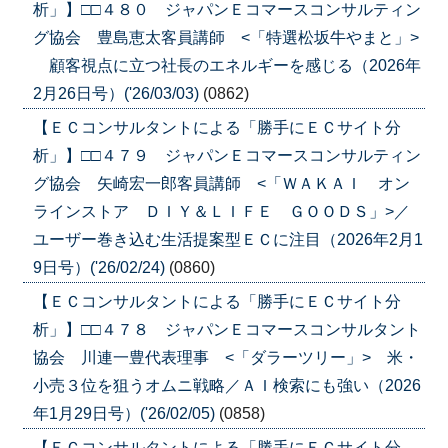
析」】□□４８０ ジャパンＥコマースコンサルティン
グ協会 豊島恵太客員講師 <「特選松坂牛やまと」>
顧客視点に立つ社長のエネルギーを感じる（2026年
2月26日号）('26/03/03)
(0862)
【ＥＣコンサルタントによる「勝手にＥＣサイト分
析」】□□４７９ ジャパンＥコマースコンサルティン
グ協会 矢崎宏一郎客員講師 <「ＷＡＫＡＩ オン
ラインストア ＤＩＹ＆ＬＩＦＥ ＧＯＯＤＳ」>／
ユーザー巻き込む生活提案型ＥＣに注目（2026年2月1
9日号）('26/02/24)
(0860)
【ＥＣコンサルタントによる「勝手にＥＣサイト分
析」】□□４７８ ジャパンＥコマースコンサルタント
協会 川連一豊代表理事 <「ダラーツリー」> 米・
小売３位を狙うオムニ戦略／ＡＩ検索にも強い（2026
年1月29日号）('26/02/05)
(0858)
【ＥＣコンサルタントによる「勝手にＥＣサイト分