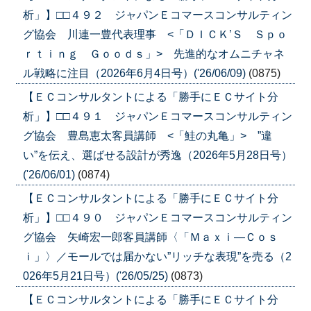
析」】□□４９２ ジャパンＥコマースコンサルティン
グ協会 川連一豊代表理事 <「ＤＩＣＫ’Ｓ Ｓｐｏ
ｒｔｉｎｇ Ｇｏｏｄｓ」> 先進的なオムニチャネ
ル戦略に注目（2026年6月4日号）('26/06/09)
(0875)
【ＥＣコンサルタントによる「勝手にＥＣサイト分
析」】□□４９１ ジャパンＥコマースコンサルティン
グ協会 豊島恵太客員講師 <「鮭の丸亀」> ”違
い”を伝え、選ばせる設計が秀逸（2026年5月28日号）
('26/06/01)
(0874)
【ＥＣコンサルタントによる「勝手にＥＣサイト分
析」】□□４９０ ジャパンＥコマースコンサルティン
グ協会 矢崎宏一郎客員講師〈「Ｍａｘｉ―Ｃｏｓ
ｉ」〉／モールでは届かない”リッチな表現”を売る（2
026年5月21日号）('26/05/25)
(0873)
【ＥＣコンサルタントによる「勝手にＥＣサイト分