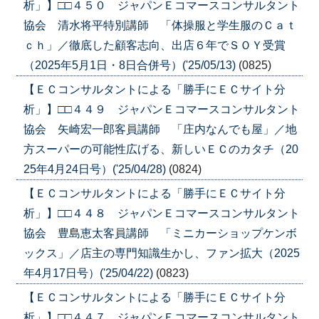
析」】□□４５０ ジャパンＥコマースコンサルタント
協会 清水将平特別講師 「体操服と学生服のＣａｔ
ｃｈ」／徹底した顧客志向、出店６年でＳＯＹ受賞
（2025年5月1日・8日合併号）('25/05/13)
(0825)
【ＥＣコンサルタントによる「勝手にＥＣサイト分
析」】□□４４９ ジャパンＥコマースコンサルタント
協会 矢崎宏一郎客員講師 「庄内なんでも屋」／地
方スーパーの可能性広げる、新しいＥＣのカタチ（20
25年4月24日号）('25/04/28)
(0824)
【ＥＣコンサルタントによる「勝手にＥＣサイト分
析」】□□４４８ ジャパンＥコマースコンサルタント
協会 豊島恵太客員講師 「ミニカーショップケンボ
ックス」／店主の専門知識生かし、ファン拡大（2025
年4月17日号）('25/04/22)
(0823)
【ＥＣコンサルタントによる「勝手にＥＣサイト分
析」】□□４４７ ジャパンＥコマースコンサルタント