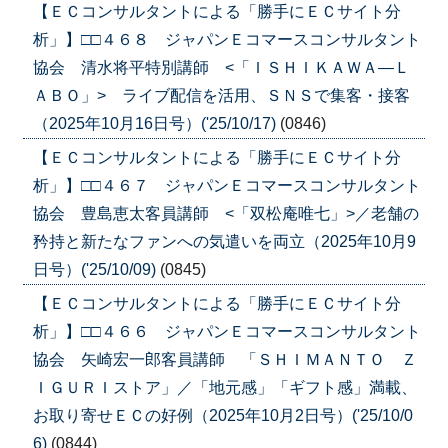
【ＥＣコンサルタントによる「勝手にＥＣサイト分
析」】□□４６８ ジャパンＥコマースコンサルタント
協会 清水将平特別講師 <「ＩＳＨＩＫＡＷＡ―Ｌ
ＡＢＯ」> ライブ配信を活用、ＳＮＳで集客・接客
（2025年10月16日号）('25/10/17)
(0846)
【ＥＣコンサルタントによる「勝手にＥＣサイト分
析」】□□４６７ ジャパンＥコマースコンサルタント
協会 豊島恵太客員講師 <「双松庵唯七」>／老舗の
矜持と新たなファンへの気遣いを両立（2025年10月9
日号）('25/10/09)
(0845)
【ＥＣコンサルタントによる「勝手にＥＣサイト分
析」】□□４６６ ジャパンＥコマースコンサルタント
協会 矢崎宏一郎客員講師 「ＳＨＩＭＡＮＴＯ Ｚ
ＩＧＵＲＩストア」／「地元感」「ギフト感」満載、
お取り寄せＥＣの好例（2025年10月2日号）('25/10/0
6)
(0844)