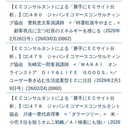
【ＥＣコンサルタントによる「勝手にＥＣサイト分
析」】□□４８０ ジャパンＥコマースコンサルティン
グ協会 豊島恵太客員講師 <「特選松坂牛やまと」>
顧客視点に立つ社長のエネルギーを感じる（2026年
2月26日号）('26/03/03)
(0862)
【ＥＣコンサルタントによる「勝手にＥＣサイト分
析」】□□４７９ ジャパンＥコマースコンサルティン
グ協会 矢崎宏一郎客員講師 <「ＷＡＫＡＩ オン
ラインストア ＤＩＹ＆ＬＩＦＥ ＧＯＯＤＳ」>／
ユーザー巻き込む生活提案型ＥＣに注目（2026年2月1
9日号）('26/02/24)
(0860)
【ＥＣコンサルタントによる「勝手にＥＣサイト分
析」】□□４７８ ジャパンＥコマースコンサルタント
協会 川連一豊代表理事 <「ダラーツリー」> 米・
小売３位を狙うオムニ戦略／ＡＩ検索にも強い（2026