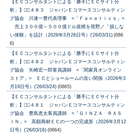
【ＥＣコンサルタントによる「勝手にＥＣサイト分
析」】□□４８３ ジャパンＥコマースコンサルティン
グ協会 川連一豊代表理事 <「Ｆａｎａｔｉｃｓ」>
売上３００億～５００億ドル規模を視野／「損しな
い体験」を設計（2026年3月26日号）('26/03/31)
(086
6)
【ＥＣコンサルタントによる「勝手にＥＣサイト分
析」】□□４８２ ジャパンＥコマースコンサルティン
グ協会 矢崎宏一郎客員講師 <「関家具オンライン
ストア」> ＥＣとショールームの良い関係（2026年3
月19日号）('26/03/24)
(0865)
【ＥＣコンサルタントによる「勝手にＥＣサイト分
析」】□□４８１ ジャパンＥコマースコンサルティン
グ協会 豊島恵太客員講師 <「ＧＩＮＺＡ ＲＡＳ
ＩＮ」> 高額商材ＥＣの一つの完成形（2026年3月12
日号）('26/03/16)
(0864)