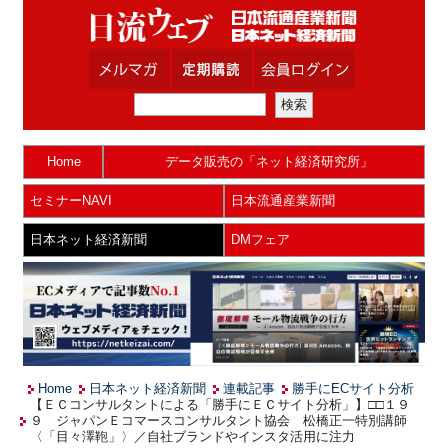
Home
データ販売の「ネット経済研究所」
セミナーNAVI
日本流通産業新聞
日本ネット経済新聞
DMフェア
Home
日本ネット経済新聞
連載記事
勝手にECサイト分析
【ＥＣコンサルタントによる「勝手にＥＣサイト分析」】□□１９
９ ジャパンＥコマースコンサルタント協会 松橋正一特別講師
〈「目々澤鞄」〉／自社ブランドやインスタ活用に注力