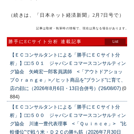
（続きは、「日本ネット経済新聞」2月7日号で）
記事は取材・執筆時の情報で、現在は異なる場合があります。
勝手にECサイト分析 連載記事
List
【ＥＣコンサルタントによる「勝手にＥＣサイト分
析」】□□５０１ ジャパンＥコマースコンサルティン
グ協会 矢崎宏一郎客員講師 <「アウトドアショッ
プＯｒａｎｇｅ」>／ヒット商品を”ブランド”に育て、
店の顔に（2026年8月6日・13日合併号）('26/08/07)
(0
884)
【ＥＣコンサルタントによる「勝手にＥＣサイト分
析」】□□５００ ジャパンＥコマースコンサルティン
グ協会 川連一豊代表理事 <「Ｑｕｉｎｃｅ」> ”比
較優位”で戦う米・Ｄ２Ｃの勝ち筋（2026年7月30日