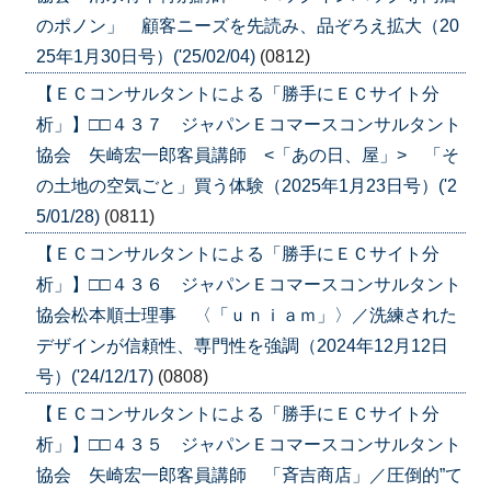
のポノン」 顧客ニーズを先読み、品ぞろえ拡大（20
25年1月30日号）('25/02/04)
(0812)
【ＥＣコンサルタントによる「勝手にＥＣサイト分
析」】□□４３７ ジャパンＥコマースコンサルタント
協会 矢崎宏一郎客員講師 <「あの日、屋」> 「そ
の土地の空気ごと」買う体験（2025年1月23日号）('2
5/01/28)
(0811)
【ＥＣコンサルタントによる「勝手にＥＣサイト分
析」】□□４３６ ジャパンＥコマースコンサルタント
協会松本順士理事 〈「ｕｎｉａｍ」〉／洗練された
デザインが信頼性、専門性を強調（2024年12月12日
号）('24/12/17)
(0808)
【ＥＣコンサルタントによる「勝手にＥＣサイト分
析」】□□４３５ ジャパンＥコマースコンサルタント
協会 矢崎宏一郎客員講師 「斉吉商店」／圧倒的”て