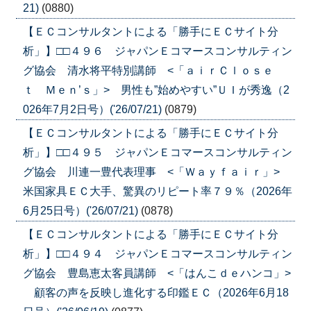
21)
(0880)
【ＥＣコンサルタントによる「勝手にＥＣサイト分
析」】□□４９６ ジャパンＥコマースコンサルティン
グ協会 清水将平特別講師 <「ａｉｒＣｌｏｓｅ
ｔ Ｍｅｎ’ｓ」> 男性も”始めやすい”ＵＩが秀逸（2
026年7月2日号）('26/07/21)
(0879)
【ＥＣコンサルタントによる「勝手にＥＣサイト分
析」】□□４９５ ジャパンＥコマースコンサルティン
グ協会 川連一豊代表理事 <「Ｗａｙｆａｉｒ」>
米国家具ＥＣ大手、驚異のリピート率７９％（2026年
6月25日号）('26/07/21)
(0878)
【ＥＣコンサルタントによる「勝手にＥＣサイト分
析」】□□４９４ ジャパンＥコマースコンサルティン
グ協会 豊島恵太客員講師 <「はんこｄｅハンコ」>
顧客の声を反映し進化する印鑑ＥＣ（2026年6月18