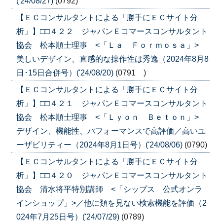
('24/08/27)
(0792)
【ＥＣコンサルタントによる「勝手にＥＣサイト分
析」】□□４２２ ジャパンＥコマースコンサルタント
協会 松本順士理事 <「Ｌａ Ｆｏｒｍｏｓａ」>
美しいデザイン、直感的な操作性は秀逸（2024年8月8
日･15日合併号）('24/08/20)
(0791 )
【ＥＣコンサルタントによる「勝手にＥＣサイト分
析」】□□４２１ ジャパンＥコマースコンサルタント
協会 松本順士理事 <「Ｌｙｏｎ Ｂｅｔｏｎ」>
デザイン、機能性、パフォーマンスで高評価／高いユ
ーザビリティー（2024年8月1日号）('24/08/06)
(0790)
【ＥＣコンサルタントによる「勝手にＥＣサイト分
析」】□□４２０ ジャパンＥコマースコンサルタント
協会 清水将平特別講師 <「シップス 公式オンラ
インショップ」>／他に類を見ない検索機能を評価（2
024年7月25日号）('24/07/29)
(0789)