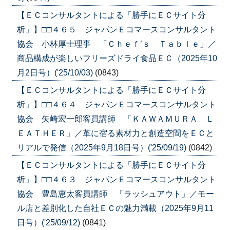
【ＥＣコンサルタントによる「勝手にＥＣサイト分
析」】□□４６５ ジャパンＥコマースコンサルタント
協会 小林厚士理事 「Ｃｈｅｆ’ｓ Ｔａｂｌｅ」／
商品構成が楽しいフリーズドライ食品ＥＣ（2025年10
月2日号）('25/10/03)
(0843)
【ＥＣコンサルタントによる「勝手にＥＣサイト分
析」】□□４６４ ジャパンＥコマースコンサルタント
協会 矢崎宏一郎客員講師 「ＫＡＷＡＭＵＲＡ Ｌ
ＥＡＴＨＥＲ」／革に宿る素材力と創造空間をＥＣと
リアルで発信（2025年9月18日号）('25/09/19)
(0842)
【ＥＣコンサルタントによる「勝手にＥＣサイト分
析」】□□４６３ ジャパンＥコマースコンサルタント
協会 豊島恵太客員講師 「ラッシュアウト」／モー
ル店と差別化した自社ＥＣの魅力満載（2025年9月11
日号）('25/09/12)
(0841)