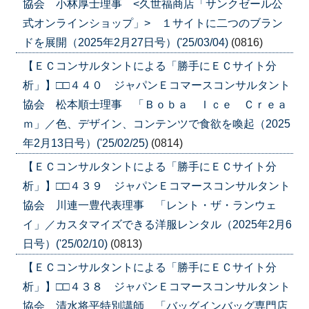
協会 小林厚士理事 <久世福商店「サンクゼール公
式オンラインショップ」> １サイトに二つのブラン
ドを展開（2025年2月27日号）('25/03/04)
(0816)
【ＥＣコンサルタントによる「勝手にＥＣサイト分
析」】□□４４０ ジャパンＥコマースコンサルタント
協会 松本順士理事 「Ｂｏｂａ Ｉｃｅ Ｃｒｅａ
ｍ」／色、デザイン、コンテンツで食欲を喚起（2025
年2月13日号）('25/02/25)
(0814)
【ＥＣコンサルタントによる「勝手にＥＣサイト分
析」】□□４３９ ジャパンＥコマースコンサルタント
協会 川連一豊代表理事 「レント・ザ・ランウェ
イ」／カスタマイズできる洋服レンタル（2025年2月6
日号）('25/02/10)
(0813)
【ＥＣコンサルタントによる「勝手にＥＣサイト分
析」】□□４３８ ジャパンＥコマースコンサルタント
協会 清水将平特別講師 「バッグインバッグ専門店