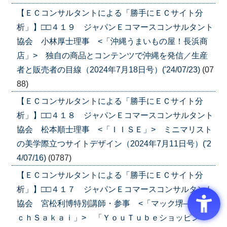
【ＥＣコンサルタントによる「勝手にＥＣサイト分
析」】□□４１９ ジャパンＥコマースコンサルタント
協会 小林厚士理事 <「沖縄うまいもの屋！長浜商
店」> 独自の商品とコンテンツで沖縄を発信／生産
者と販売者の目線（2024年7月18日号）('24/07/23)
(07
88)
【ＥＣコンサルタントによる「勝手にＥＣサイト分
析」】□□４１８ ジャパンＥコマースコンサルタント
協会 松本順士理事 <「ＩＩＳＥ」> ミニマリスト
の美学際立つサイトデザイン（2024年7月11日号）('2
4/07/16)
(0787)
【ＥＣコンサルタントによる「勝手にＥＣサイト分
析」】□□４１７ ジャパンＥコマースコンサルタント
協会 宮松利博特別講師・参事 <「マック堺―Ｍａ
ｃｈＳａｋａｉ」> 「ＹｏｕＴｕｂｅショッピン