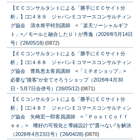
【ＥＣコンサルタントによる「勝手にＥＣサイト分
析」】□□４８９ ジャパンＥコマースコンサルティン
グ協会 清水将平特別講師 <「楽天ソーシャルギフ
ト」>／モールと融合したＵＩが秀逸（2026年5月14日
号）('26/05/18)
(0872)
【ＥＣコンサルタントによる「勝手にＥＣサイト分
析」】□□４８８ ジャパンＥコマースコンサルティン
グ協会 豊島恵太客員講師 <「ミチオショップ」>
必要な”接客”が全てそろうショップ（2026年4月30
日・5月7日合併号）('26/05/12)
(0871)
【ＥＣコンサルタントによる「勝手にＥＣサイト分
析」】□□４８７ ジャパンＥコマースコンサルティン
グ協会 矢崎宏一郎客員講師 <「ＰｏｓｔＣｏｆｆ
ｅｅ」> 嗜好の可視化と導線設計で”選べない”を解決
（2026年4月23日号）('26/04/28)
(0870)