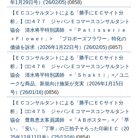
年1月29日号）('26/02/05)
(0858)
【ＥＣコンサルタントによる「勝手にＥＣサイト分
析」】□□４７７ ジャパンＥコマースコンサルタント
協会 清水将平特別講師 <「Ｐａｔｉｓｓｅｒｉｅ
＋Ｆｌｏｗｅｒ」> 「プロポーズフラワー」特化の
価値を訴求（2026年1月22日号）('26/02/05)
(0857)
【ＥＣコンサルタントによる「勝手にＥＣサイト分
析」】□□４７６ ジャパンＥコマースコンサルタント
協会 清水将平特別講師 <「Ｓｈａｋｔｉ」>／ユニ
ークな商品、新規向け施策が充実（2026年1月15日
号）('26/01/16)
(0856)
【ＥＣコンサルタントによる「勝手にＥＣサイト分
析」】□□４７５ ジャパンＥコマースコンサルタント
協会 豊島恵太客員講師 <「ＡＢポスター」>／「早
い」「安い」「丁寧」の三拍子そろった印刷ＥＣ（20
25年12月11日号）('25/12/16)
(0854)