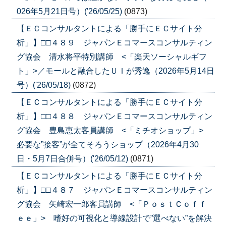
026年5月21日号）('26/05/25)
(0873)
【ＥＣコンサルタントによる「勝手にＥＣサイト分
析」】□□４８９ ジャパンＥコマースコンサルティン
グ協会 清水将平特別講師 <「楽天ソーシャルギフ
ト」>／モールと融合したＵＩが秀逸（2026年5月14日
号）('26/05/18)
(0872)
【ＥＣコンサルタントによる「勝手にＥＣサイト分
析」】□□４８８ ジャパンＥコマースコンサルティン
グ協会 豊島恵太客員講師 <「ミチオショップ」>
必要な”接客”が全てそろうショップ（2026年4月30
日・5月7日合併号）('26/05/12)
(0871)
【ＥＣコンサルタントによる「勝手にＥＣサイト分
析」】□□４８７ ジャパンＥコマースコンサルティン
グ協会 矢崎宏一郎客員講師 <「ＰｏｓｔＣｏｆｆ
ｅｅ」> 嗜好の可視化と導線設計で”選べない”を解決