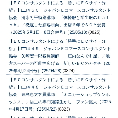
【ＥＣコンサルタントによる「勝手にＥＣサイト分
析」】□□４５０ ジャパンＥコマースコンサルタント
協会 清水将平特別講師 「体操服と学生服のＣａｔ
ｃｈ」／徹底した顧客志向、出店６年でＳＯＹ受賞
（2025年5月1日・8日合併号）('25/05/13)
(0825)
【ＥＣコンサルタントによる「勝手にＥＣサイト分
析」】□□４４９ ジャパンＥコマースコンサルタント
協会 矢崎宏一郎客員講師 「庄内なんでも屋」／地
方スーパーの可能性広げる、新しいＥＣのカタチ（20
25年4月24日号）('25/04/28)
(0824)
【ＥＣコンサルタントによる「勝手にＥＣサイト分
析」】□□４４８ ジャパンＥコマースコンサルタント
協会 豊島恵太客員講師 「ミニカーショップケンボ
ックス」／店主の専門知識生かし、ファン拡大（2025
年4月17日号）('25/04/22)
(0823)