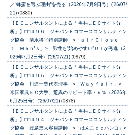
／”蜂蜜を選ぶ理由”を売る（2026年7月9日号）('26/07/
21)
(0880)
【ＥＣコンサルタントによる「勝手にＥＣサイト分
析」】□□４９６ ジャパンＥコマースコンサルティン
グ協会 清水将平特別講師 <「ａｉｒＣｌｏｓｅ
ｔ Ｍｅｎ’ｓ」> 男性も”始めやすい”ＵＩが秀逸（2
026年7月2日号）('26/07/21)
(0879)
【ＥＣコンサルタントによる「勝手にＥＣサイト分
析」】□□４９５ ジャパンＥコマースコンサルティン
グ協会 川連一豊代表理事 <「Ｗａｙｆａｉｒ」>
米国家具ＥＣ大手、驚異のリピート率７９％（2026年
6月25日号）('26/07/21)
(0878)
【ＥＣコンサルタントによる「勝手にＥＣサイト分
析」】□□４９４ ジャパンＥコマースコンサルティン
グ協会 豊島恵太客員講師 <「はんこｄｅハンコ」>