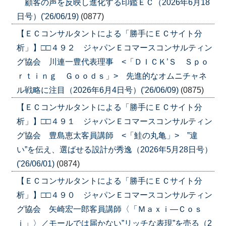
顧客の声を反映し進化する印鑑ＥＣ（2026年6月18
日号）('26/06/19)
(0877)
【ＥＣコンサルタントによる「勝手にＥＣサイト分
析」】□□４９２ ジャパンＥコマースコンサルティン
グ協会 川連一豊代表理事 <「ＤＩＣＫ’Ｓ Ｓｐｏ
ｒｔｉｎｇ Ｇｏｏｄｓ」> 先進的なオムニチャネ
ル戦略に注目（2026年6月4日号）('26/06/09)
(0875)
【ＥＣコンサルタントによる「勝手にＥＣサイト分
析」】□□４９１ ジャパンＥコマースコンサルティン
グ協会 豊島恵太客員講師 <「鮭の丸亀」> ”違
い”を伝え、選ばせる設計が秀逸（2026年5月28日号）
('26/06/01)
(0874)
【ＥＣコンサルタントによる「勝手にＥＣサイト分
析」】□□４９０ ジャパンＥコマースコンサルティン
グ協会 矢崎宏一郎客員講師〈「Ｍａｘｉ―Ｃｏｓ
ｉ」〉／モールでは届かない”リッチな表現”を売る（2