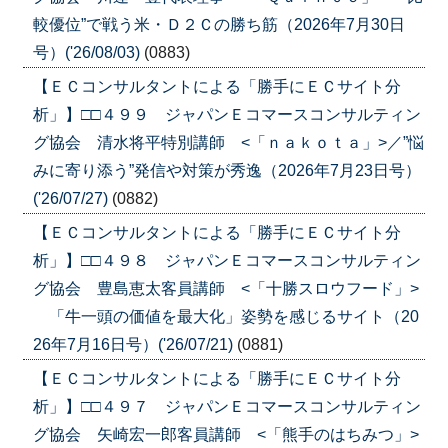
較優位”で戦う米・Ｄ２Ｃの勝ち筋（2026年7月30日
号）('26/08/03)
(0883)
【ＥＣコンサルタントによる「勝手にＥＣサイト分
析」】□□４９９ ジャパンＥコマースコンサルティン
グ協会 清水将平特別講師 <「ｎａｋｏｔａ」>／”悩
みに寄り添う”発信や対策が秀逸（2026年7月23日号）
('26/07/27)
(0882)
【ＥＣコンサルタントによる「勝手にＥＣサイト分
析」】□□４９８ ジャパンＥコマースコンサルティン
グ協会 豊島恵太客員講師 <「十勝スロウフード」>
「牛一頭の価値を最大化」姿勢を感じるサイト（20
26年7月16日号）('26/07/21)
(0881)
【ＥＣコンサルタントによる「勝手にＥＣサイト分
析」】□□４９７ ジャパンＥコマースコンサルティン
グ協会 矢崎宏一郎客員講師 <「熊手のはちみつ」>