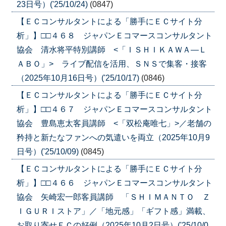
23日号）('25/10/24)
(0847)
【ＥＣコンサルタントによる「勝手にＥＣサイト分
析」】□□４６８ ジャパンＥコマースコンサルタント
協会 清水将平特別講師 <「ＩＳＨＩＫＡＷＡ―Ｌ
ＡＢＯ」> ライブ配信を活用、ＳＮＳで集客・接客
（2025年10月16日号）('25/10/17)
(0846)
【ＥＣコンサルタントによる「勝手にＥＣサイト分
析」】□□４６７ ジャパンＥコマースコンサルタント
協会 豊島恵太客員講師 <「双松庵唯七」>／老舗の
矜持と新たなファンへの気遣いを両立（2025年10月9
日号）('25/10/09)
(0845)
【ＥＣコンサルタントによる「勝手にＥＣサイト分
析」】□□４６６ ジャパンＥコマースコンサルタント
協会 矢崎宏一郎客員講師 「ＳＨＩＭＡＮＴＯ Ｚ
ＩＧＵＲＩストア」／「地元感」「ギフト感」満載、
お取り寄せＥＣの好例（2025年10月2日号）('25/10/0