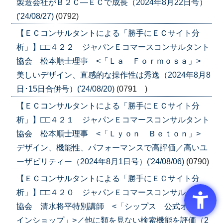
製造会社がＢ２Ｃ―ＥＣで成長（2024年8月22日号）
('24/08/27)
(0792)
【ＥＣコンサルタントによる「勝手にＥＣサイト分
析」】□□４２２ ジャパンＥコマースコンサルタント
協会 松本順士理事 <「Ｌａ Ｆｏｒｍｏｓａ」>
美しいデザイン、直感的な操作性は秀逸（2024年8月8
日･15日合併号）('24/08/20)
(0791 )
【ＥＣコンサルタントによる「勝手にＥＣサイト分
析」】□□４２１ ジャパンＥコマースコンサルタント
協会 松本順士理事 <「Ｌｙｏｎ Ｂｅｔｏｎ」>
デザイン、機能性、パフォーマンスで高評価／高いユ
ーザビリティー（2024年8月1日号）('24/08/06)
(0790)
【ＥＣコンサルタントによる「勝手にＥＣサイト分
析」】□□４２０ ジャパンＥコマースコンサルタント
協会 清水将平特別講師 <「シップス 公式オンラ
インショップ」>／他に類を見ない検索機能を評価（2