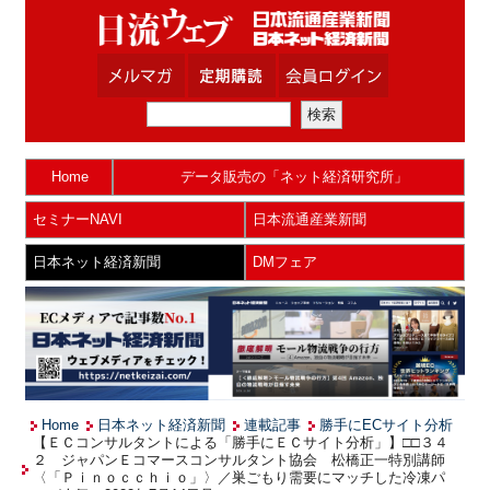
Home
データ販売の「ネット経済研究所」
セミナーNAVI
日本流通産業新聞
日本ネット経済新聞
DMフェア
Home
日本ネット経済新聞
連載記事
勝手にECサイト分析
【ＥＣコンサルタントによる「勝手にＥＣサイト分析」】□□３４
２ ジャパンＥコマースコンサルタント協会 松橋正一特別講師
〈「Ｐｉｎｏｃｃｈｉｏ」〉／巣ごもり需要にマッチした冷凍パ