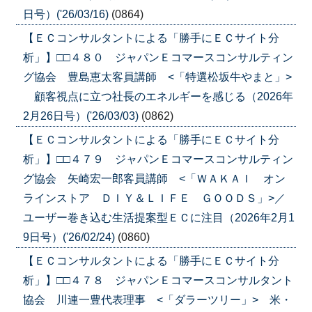
日号）('26/03/16)
(0864)
【ＥＣコンサルタントによる「勝手にＥＣサイト分
析」】□□４８０ ジャパンＥコマースコンサルティン
グ協会 豊島恵太客員講師 <「特選松坂牛やまと」>
顧客視点に立つ社長のエネルギーを感じる（2026年
2月26日号）('26/03/03)
(0862)
【ＥＣコンサルタントによる「勝手にＥＣサイト分
析」】□□４７９ ジャパンＥコマースコンサルティン
グ協会 矢崎宏一郎客員講師 <「ＷＡＫＡＩ オン
ラインストア ＤＩＹ＆ＬＩＦＥ ＧＯＯＤＳ」>／
ユーザー巻き込む生活提案型ＥＣに注目（2026年2月1
9日号）('26/02/24)
(0860)
【ＥＣコンサルタントによる「勝手にＥＣサイト分
析」】□□４７８ ジャパンＥコマースコンサルタント
協会 川連一豊代表理事 <「ダラーツリー」> 米・