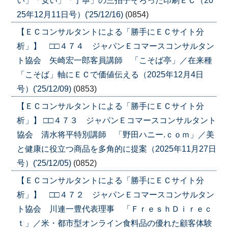
い」「安い」「丁寧」の三拍子そろった印刷ＥＣ（20
25年12月11日号）('25/12/16)
(0854)
【ＥＣコンサルタントによる「勝手にＥＣサイト分
析」】 □□４７４ ジャパンＥコマースコンサルタン
ト協会 矢崎宏一郎客員講師 「こそば亭」／在来種
「こそば」軸にＥＣで価値伝える（2025年12月4日
号）('25/12/09)
(0853)
【ＥＣコンサルタントによる「勝手にＥＣサイト分
析」】 □□４７３ ジャパンＥコマースコンサルタント
協会 清水将平特別講師 「野田ハニー.ｃｏｍ」／美
と健康に役立つ商品を多角的に提案（2025年11月27日
号）('25/12/05)
(0852)
【ＥＣコンサルタントによる「勝手にＥＣサイト分
析」】 □□４７２ ジャパンＥコマースコンサルタン
ト協会 川連一豊代表理事 「ＦｒｅｓｈＤｉｒｅｃ
ｔ」／米・都市型オンライン食料品の優れた顧客体験