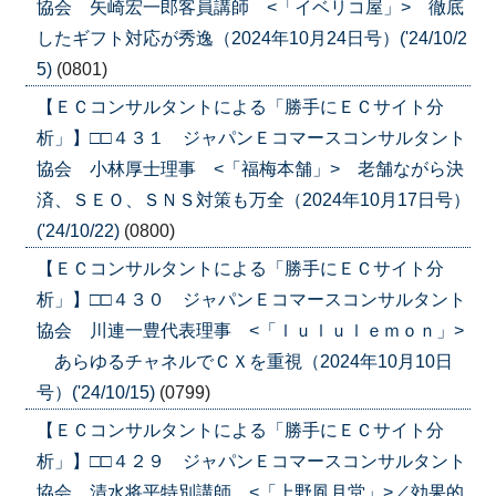
協会 矢崎宏一郎客員講師 <「イベリコ屋」> 徹底
したギフト対応が秀逸（2024年10月24日号）('24/10/2
5)
(0801)
【ＥＣコンサルタントによる「勝手にＥＣサイト分
析」】□□４３１ ジャパンＥコマースコンサルタント
協会 小林厚士理事 <「福梅本舗」> 老舗ながら決
済、ＳＥＯ、ＳＮＳ対策も万全（2024年10月17日号）
('24/10/22)
(0800)
【ＥＣコンサルタントによる「勝手にＥＣサイト分
析」】□□４３０ ジャパンＥコマースコンサルタント
協会 川連一豊代表理事 <「ｌｕｌｕｌｅｍｏｎ」>
あらゆるチャネルでＣＸを重視（2024年10月10日
号）('24/10/15)
(0799)
【ＥＣコンサルタントによる「勝手にＥＣサイト分
析」】□□４２９ ジャパンＥコマースコンサルタント
協会 清水将平特別講師 <「上野凮月堂」>／効果的