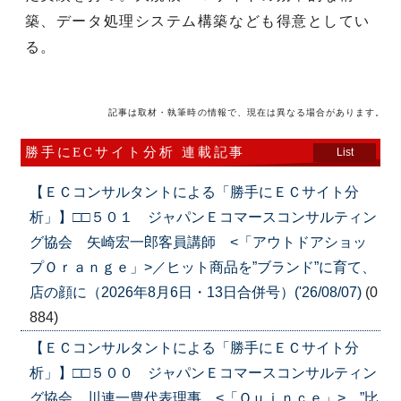
築、データ処理システム構築なども得意としてい
る。
記事は取材・執筆時の情報で、現在は異なる場合があります。
勝手にECサイト分析 連載記事
List
【ＥＣコンサルタントによる「勝手にＥＣサイト分
析」】□□５０１ ジャパンＥコマースコンサルティン
グ協会 矢崎宏一郎客員講師 <「アウトドアショッ
プＯｒａｎｇｅ」>／ヒット商品を”ブランド”に育て、
店の顔に（2026年8月6日・13日合併号）('26/08/07)
(0
884)
【ＥＣコンサルタントによる「勝手にＥＣサイト分
析」】□□５００ ジャパンＥコマースコンサルティン
グ協会 川連一豊代表理事 <「Ｑｕｉｎｃｅ」> ”比