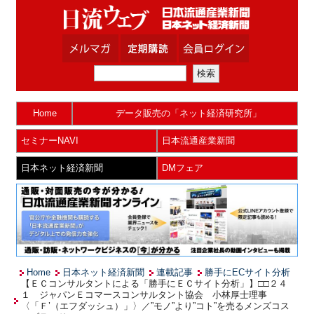
Home
データ販売の「ネット経済研究所」
セミナーNAVI
日本流通産業新聞
日本ネット経済新聞
DMフェア
Home
日本ネット経済新聞
連載記事
勝手にECサイト分析
【ＥＣコンサルタントによる「勝手にＥＣサイト分析」】□□２４
１ ジャパンＥコマースコンサルタント協会 小林厚士理事
〈「Ｆ’（エフダッシュ）」〉／”モノ”より”コト”を売るメンズコス