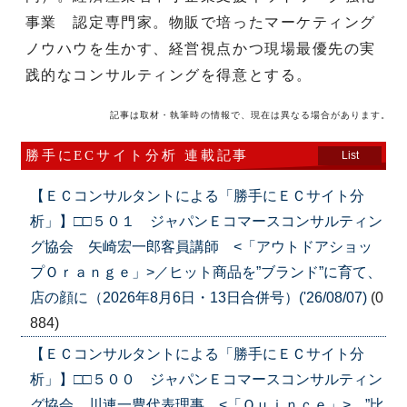
事業 認定専門家。物販で培ったマーケティング
ノウハウを生かす、経営視点かつ現場最優先の実
践的なコンサルティングを得意とする。
記事は取材・執筆時の情報で、現在は異なる場合があります。
勝手にECサイト分析 連載記事
List
【ＥＣコンサルタントによる「勝手にＥＣサイト分
析」】□□５０１ ジャパンＥコマースコンサルティン
グ協会 矢崎宏一郎客員講師 <「アウトドアショッ
プＯｒａｎｇｅ」>／ヒット商品を”ブランド”に育て、
店の顔に（2026年8月6日・13日合併号）('26/08/07)
(0
884)
【ＥＣコンサルタントによる「勝手にＥＣサイト分
析」】□□５００ ジャパンＥコマースコンサルティン
グ協会 川連一豊代表理事 <「Ｑｕｉｎｃｅ」> ”比