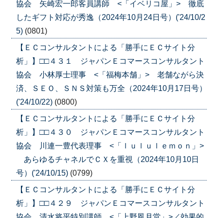
協会 矢崎宏一郎客員講師 <「イベリコ屋」> 徹底
したギフト対応が秀逸（2024年10月24日号）('24/10/2
5)
(0801)
【ＥＣコンサルタントによる「勝手にＥＣサイト分
析」】□□４３１ ジャパンＥコマースコンサルタント
協会 小林厚士理事 <「福梅本舗」> 老舗ながら決
済、ＳＥＯ、ＳＮＳ対策も万全（2024年10月17日号）
('24/10/22)
(0800)
【ＥＣコンサルタントによる「勝手にＥＣサイト分
析」】□□４３０ ジャパンＥコマースコンサルタント
協会 川連一豊代表理事 <「ｌｕｌｕｌｅｍｏｎ」>
あらゆるチャネルでＣＸを重視（2024年10月10日
号）('24/10/15)
(0799)
【ＥＣコンサルタントによる「勝手にＥＣサイト分
析」】□□４２９ ジャパンＥコマースコンサルタント
協会 清水将平特別講師 <「上野凮月堂」>／効果的