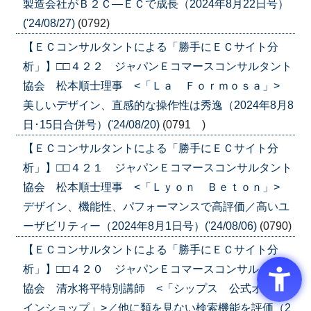
製造会社がＢ２Ｃ―ＥＣで成長（2024年8月22日号）
('24/08/27)
(0792)
【ＥＣコンサルタントによる「勝手にＥＣサイト分
析」】□□４２２ ジャパンＥコマースコンサルタント
協会 松本順士理事 <「Ｌａ Ｆｏｒｍｏｓａ」>
美しいデザイン、直感的な操作性は秀逸（2024年8月8
日･15日合併号）('24/08/20)
(0791 )
【ＥＣコンサルタントによる「勝手にＥＣサイト分
析」】□□４２１ ジャパンＥコマースコンサルタント
協会 松本順士理事 <「Ｌｙｏｎ Ｂｅｔｏｎ」>
デザイン、機能性、パフォーマンスで高評価／高いユ
ーザビリティー（2024年8月1日号）('24/08/06)
(0790)
【ＥＣコンサルタントによる「勝手にＥＣサイト分
析」】□□４２０ ジャパンＥコマースコンサルタント
協会 清水将平特別講師 <「シップス 公式オンラ
インショップ」>／他に類を見ない検索機能を評価（2