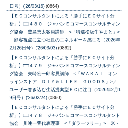
日号）('26/03/16)
(0864)
【ＥＣコンサルタントによる「勝手にＥＣサイト分
析」】□□４８０ ジャパンＥコマースコンサルティン
グ協会 豊島恵太客員講師 <「特選松坂牛やまと」>
顧客視点に立つ社長のエネルギーを感じる（2026年
2月26日号）('26/03/03)
(0862)
【ＥＣコンサルタントによる「勝手にＥＣサイト分
析」】□□４７９ ジャパンＥコマースコンサルティン
グ協会 矢崎宏一郎客員講師 <「ＷＡＫＡＩ オン
ラインストア ＤＩＹ＆ＬＩＦＥ ＧＯＯＤＳ」>／
ユーザー巻き込む生活提案型ＥＣに注目（2026年2月1
9日号）('26/02/24)
(0860)
【ＥＣコンサルタントによる「勝手にＥＣサイト分
析」】□□４７８ ジャパンＥコマースコンサルタント
協会 川連一豊代表理事 <「ダラーツリー」> 米・