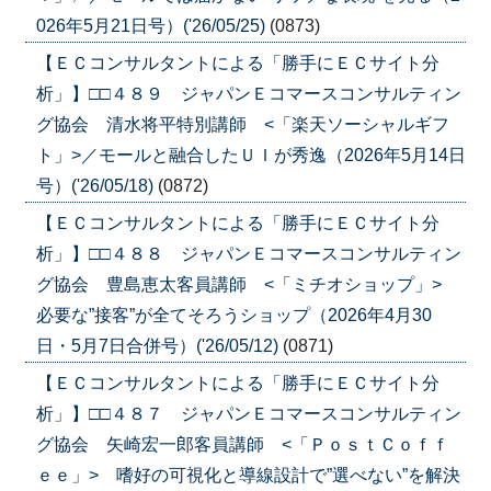
026年5月21日号）('26/05/25)
(0873)
【ＥＣコンサルタントによる「勝手にＥＣサイト分
析」】□□４８９ ジャパンＥコマースコンサルティン
グ協会 清水将平特別講師 <「楽天ソーシャルギフ
ト」>／モールと融合したＵＩが秀逸（2026年5月14日
号）('26/05/18)
(0872)
【ＥＣコンサルタントによる「勝手にＥＣサイト分
析」】□□４８８ ジャパンＥコマースコンサルティン
グ協会 豊島恵太客員講師 <「ミチオショップ」>
必要な”接客”が全てそろうショップ（2026年4月30
日・5月7日合併号）('26/05/12)
(0871)
【ＥＣコンサルタントによる「勝手にＥＣサイト分
析」】□□４８７ ジャパンＥコマースコンサルティン
グ協会 矢崎宏一郎客員講師 <「ＰｏｓｔＣｏｆｆ
ｅｅ」> 嗜好の可視化と導線設計で”選べない”を解決