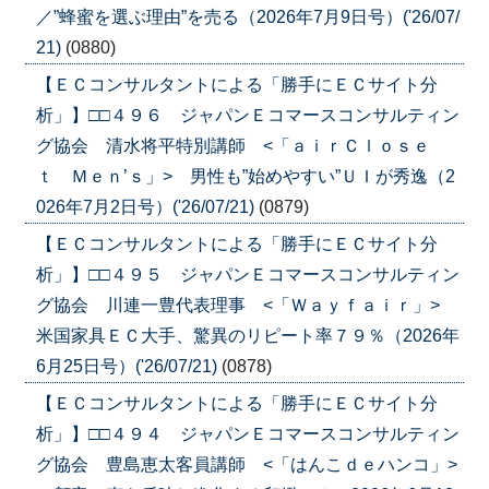
／”蜂蜜を選ぶ理由”を売る（2026年7月9日号）('26/07/
21)
(0880)
【ＥＣコンサルタントによる「勝手にＥＣサイト分
析」】□□４９６ ジャパンＥコマースコンサルティン
グ協会 清水将平特別講師 <「ａｉｒＣｌｏｓｅ
ｔ Ｍｅｎ’ｓ」> 男性も”始めやすい”ＵＩが秀逸（2
026年7月2日号）('26/07/21)
(0879)
【ＥＣコンサルタントによる「勝手にＥＣサイト分
析」】□□４９５ ジャパンＥコマースコンサルティン
グ協会 川連一豊代表理事 <「Ｗａｙｆａｉｒ」>
米国家具ＥＣ大手、驚異のリピート率７９％（2026年
6月25日号）('26/07/21)
(0878)
【ＥＣコンサルタントによる「勝手にＥＣサイト分
析」】□□４９４ ジャパンＥコマースコンサルティン
グ協会 豊島恵太客員講師 <「はんこｄｅハンコ」>