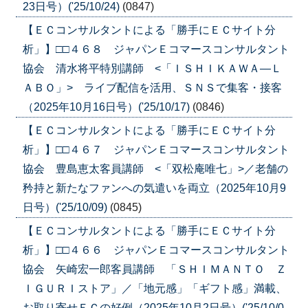
23日号）('25/10/24)
(0847)
【ＥＣコンサルタントによる「勝手にＥＣサイト分
析」】□□４６８ ジャパンＥコマースコンサルタント
協会 清水将平特別講師 <「ＩＳＨＩＫＡＷＡ―Ｌ
ＡＢＯ」> ライブ配信を活用、ＳＮＳで集客・接客
（2025年10月16日号）('25/10/17)
(0846)
【ＥＣコンサルタントによる「勝手にＥＣサイト分
析」】□□４６７ ジャパンＥコマースコンサルタント
協会 豊島恵太客員講師 <「双松庵唯七」>／老舗の
矜持と新たなファンへの気遣いを両立（2025年10月9
日号）('25/10/09)
(0845)
【ＥＣコンサルタントによる「勝手にＥＣサイト分
析」】□□４６６ ジャパンＥコマースコンサルタント
協会 矢崎宏一郎客員講師 「ＳＨＩＭＡＮＴＯ Ｚ
ＩＧＵＲＩストア」／「地元感」「ギフト感」満載、
お取り寄せＥＣの好例（2025年10月2日号）('25/10/0