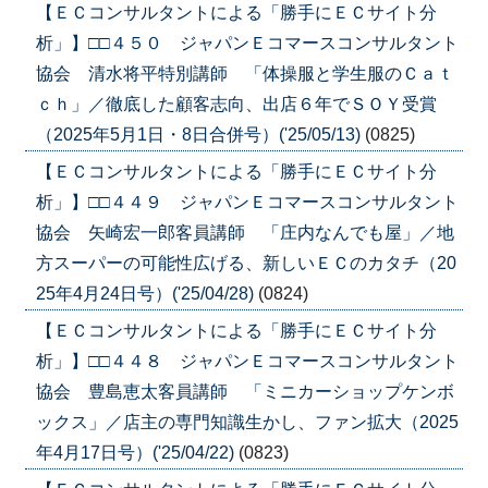
【ＥＣコンサルタントによる「勝手にＥＣサイト分
析」】□□４５０ ジャパンＥコマースコンサルタント
協会 清水将平特別講師 「体操服と学生服のＣａｔ
ｃｈ」／徹底した顧客志向、出店６年でＳＯＹ受賞
（2025年5月1日・8日合併号）('25/05/13)
(0825)
【ＥＣコンサルタントによる「勝手にＥＣサイト分
析」】□□４４９ ジャパンＥコマースコンサルタント
協会 矢崎宏一郎客員講師 「庄内なんでも屋」／地
方スーパーの可能性広げる、新しいＥＣのカタチ（20
25年4月24日号）('25/04/28)
(0824)
【ＥＣコンサルタントによる「勝手にＥＣサイト分
析」】□□４４８ ジャパンＥコマースコンサルタント
協会 豊島恵太客員講師 「ミニカーショップケンボ
ックス」／店主の専門知識生かし、ファン拡大（2025
年4月17日号）('25/04/22)
(0823)