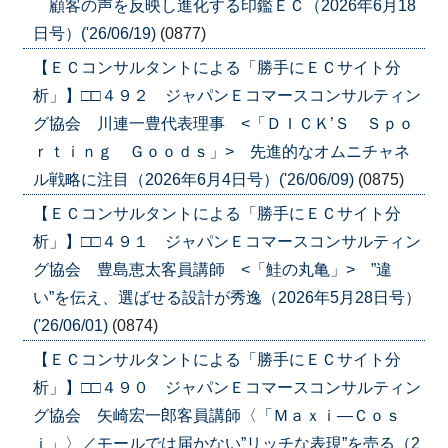
顧客の声を反映し進化する印鑑ＥＣ（2026年6月18
日号）('26/06/19)
(0877)
【ＥＣコンサルタントによる「勝手にＥＣサイト分
析」】□□４９２ ジャパンＥコマースコンサルティン
グ協会 川連一豊代表理事 <「ＤＩＣＫ’Ｓ Ｓｐｏ
ｒｔｉｎｇ Ｇｏｏｄｓ」> 先進的なオムニチャネ
ル戦略に注目（2026年6月4日号）('26/06/09)
(0875)
【ＥＣコンサルタントによる「勝手にＥＣサイト分
析」】□□４９１ ジャパンＥコマースコンサルティン
グ協会 豊島恵太客員講師 <「鮭の丸亀」> ”違
い”を伝え、選ばせる設計が秀逸（2026年5月28日号）
('26/06/01)
(0874)
【ＥＣコンサルタントによる「勝手にＥＣサイト分
析」】□□４９０ ジャパンＥコマースコンサルティン
グ協会 矢崎宏一郎客員講師〈「Ｍａｘｉ―Ｃｏｓ
ｉ」〉／モールでは届かない”リッチな表現”を売る（2