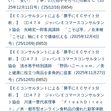
い」「安い」「丁寧」の三拍子そろった印刷ＥＣ（20
25年12月11日号）('25/12/16)
(0854)
【ＥＣコンサルタントによる「勝手にＥＣサイト分
析」】 □□４７４ ジャパンＥコマースコンサルタン
ト協会 矢崎宏一郎客員講師 「こそば亭」／在来種
「こそば」軸にＥＣで価値伝える（2025年12月4日
号）('25/12/09)
(0853)
【ＥＣコンサルタントによる「勝手にＥＣサイト分
析」】 □□４７３ ジャパンＥコマースコンサルタント
協会 清水将平特別講師 「野田ハニー.ｃｏｍ」／美
と健康に役立つ商品を多角的に提案（2025年11月27日
号）('25/12/05)
(0852)
【ＥＣコンサルタントによる「勝手にＥＣサイト分
析」】 □□４７２ ジャパンＥコマースコンサルタン
ト協会 川連一豊代表理事 「ＦｒｅｓｈＤｉｒｅｃ
ｔ」／米・都市型オンライン食料品の優れた顧客体験