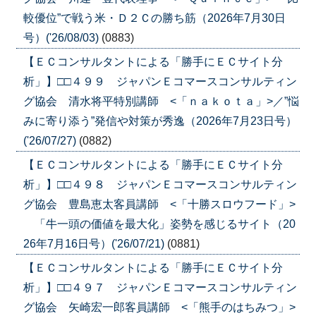
較優位”で戦う米・Ｄ２Ｃの勝ち筋（2026年7月30日
号）('26/08/03)
(0883)
【ＥＣコンサルタントによる「勝手にＥＣサイト分
析」】□□４９９ ジャパンＥコマースコンサルティン
グ協会 清水将平特別講師 <「ｎａｋｏｔａ」>／”悩
みに寄り添う”発信や対策が秀逸（2026年7月23日号）
('26/07/27)
(0882)
【ＥＣコンサルタントによる「勝手にＥＣサイト分
析」】□□４９８ ジャパンＥコマースコンサルティン
グ協会 豊島恵太客員講師 <「十勝スロウフード」>
「牛一頭の価値を最大化」姿勢を感じるサイト（20
26年7月16日号）('26/07/21)
(0881)
【ＥＣコンサルタントによる「勝手にＥＣサイト分
析」】□□４９７ ジャパンＥコマースコンサルティン
グ協会 矢崎宏一郎客員講師 <「熊手のはちみつ」>