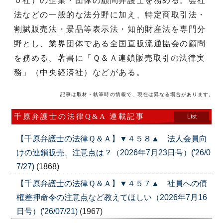
０社）の企業・団体の顧問弁護士を務める。会社
法などの一般的な法分野に加え、特定商取引法・
割賦販売法・景品等表示法・知的財産法を専門分
野とし、業界団体である全国直販流通協会の顧問
を務める。著書に「Ｑ＆Ａ連鎖販売取引の法律実
務」（中央経済社）などがある。
記事は取材・執筆時の情報で、現在は異なる場合があります。
千原弁護士の法律Q&A 連載記事
List
【千原弁護士の法律Ｑ＆Ａ】▼４５８▲ 法人会員向
けの連鎖販売、注意点は？（2026年7月23日号）('26/0
7/27)
(1868)
【千原弁護士の法律Ｑ＆Ａ】▼４５７▲ 社員への債
権差押命令の注意点など教えてほしい（2026年7月16
日号）('26/07/21)
(1967)