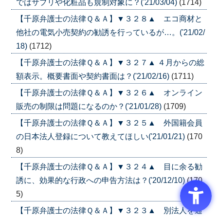
ではサプリや化粧品も規制対象に？('21/03/04)
(1714)
【千原弁護士の法律Ｑ＆Ａ】▼３２８▲ エコ商材と
他社の電気小売契約の勧誘を行っているが…。('21/02/
18)
(1712)
【千原弁護士の法律Ｑ＆Ａ】▼３２７▲ ４月からの総
額表示。概要書面や契約書面は？('21/02/16)
(1711)
【千原弁護士の法律Ｑ＆Ａ】▼３２６▲ オンライン
販売の制限は問題になるのか？('21/01/28)
(1709)
【千原弁護士の法律Ｑ＆Ａ】▼３２５▲ 外国籍会員
の日本法人登録について教えてほしい('21/01/21)
(170
8)
【千原弁護士の法律Ｑ＆Ａ】▼３２４▲ 目に余る勧
誘に、効果的な行政への申告方法は？('20/12/10)
(170
5)
【千原弁護士の法律Ｑ＆Ａ】▼３２３▲ 別法人を通