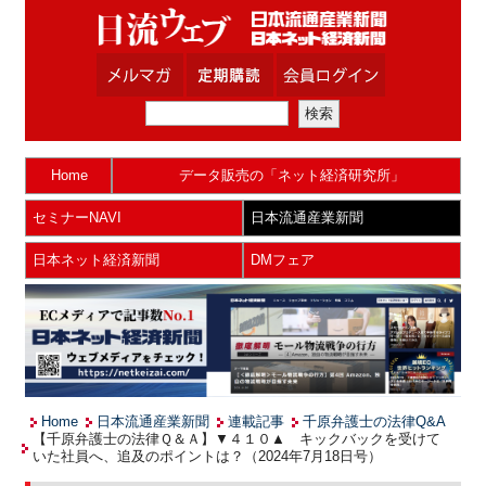
Home
データ販売の「ネット経済研究所」
セミナーNAVI
日本流通産業新聞
日本ネット経済新聞
DMフェア
Home
日本流通産業新聞
連載記事
千原弁護士の法律Q&A
【千原弁護士の法律Ｑ＆Ａ】▼４１０▲ キックバックを受けて
いた社員へ、追及のポイントは？（2024年7月18日号）