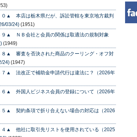
953)
５０▲ 本店は栃木県だが、訴訟管轄を東京地方裁判
/03/24)
(1951)
４９▲ ＮＢ会社と会員の関係は取適法の規制対象
)
(1949)
４８▲ 審査を否決された商品のクーリング・オフ対
/24)
(1947)
７▲ 法改正で補助金申請代行は違法に？（2026年
６▲ 外国人ビジネス会員の登録について（2026年
５▲ 契約条項で折り合えない場合の対応は（2026
４▲ 他社に取引先リストを使用されている（2025