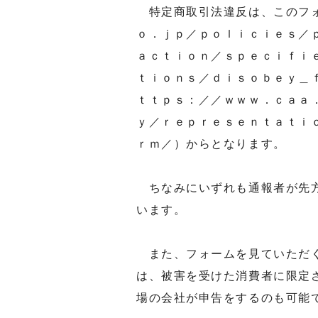
特定商取引法違反は、このフォ
ｏ．ｊｐ／ｐｏｌｉｃｉｅｓ／
ａｃｔｉｏｎ／ｓｐｅｃｉｆｉ
ｔｉｏｎｓ／ｄｉｓｏｂｅｙ＿
ｔｔｐｓ：／／ｗｗｗ．ｃａａ
ｙ／ｒｅｐｒｅｓｅｎｔａｔｉ
ｒｍ／）からとなります。
ちなみにいずれも通報者が先方
います。
また、フォームを見ていただく
は、被害を受けた消費者に限定
場の会社が申告をするのも可能