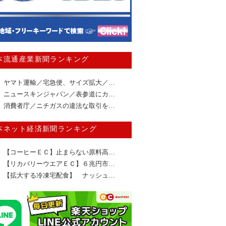
本流通産業新聞ランキング
ヤマト運輸／宅急便、サイズ拡大／…
ニュースキンジャパン／表参道にカ…
消費者庁／ニチガスの違法な取引を…
本ネット経済新聞ランキング
【コーヒーＥＣ】止まらない原料高…
【リカバリーウエアＥＣ】６兆円市…
【拡大する冷凍宅配食】 ナッシュ…