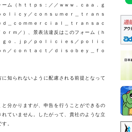
ーム（ｈｔｔｐｓ：／／ｗｗｗ．ｃａａ．ｇ
ｐｏｌｉｃｙ／ｃｏｎｓｕｍｅｒ＿ｔｒａｎｓ
ｅｄ＿ｃｏｍｍｅｒｃｉａｌ＿ｔｒａｎｓａｃ
ｆｏｒｍ／）、景表法違反はこのフォーム（ｈ
．ｇｏ．ｊｐ／ｐｏｌｉｃｉｅｓ／ｐｏｌｉｃ
ｏｎ／ｃｏｎｔａｃｔ／ｄｉｓｏｂｅｙ＿ｆｏ
に知られないように配慮される前提となって
と分かりますが、申告を行うことができるの
されていません。したがって、貴社のような立
です。