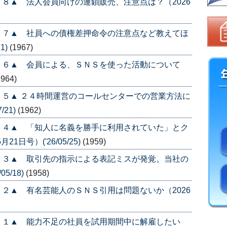
８▲ 法人会員向けの連鎖販売、注意点は？（2026
５７▲ 社員への債権差押命令の注意点など教えてほ
1)
(1967)
５６▲ 会員による、ＳＮＳを使った活動について
1964)
５▲ ２４時間運営のコールセンターでの営業方法に
/21)
(1962)
５４▲ 「知人に名義を勝手に利用されていた」とク
日号）('26/05/25)
(1959)
５３▲ 取引先の指示による表記ミスが発覚。当社の
5/18)
(1958)
２▲ 有名芸能人のＳＮＳ引用は問題ないか（2026
５１▲ 能力不足の社員を試用期間中に解雇したい