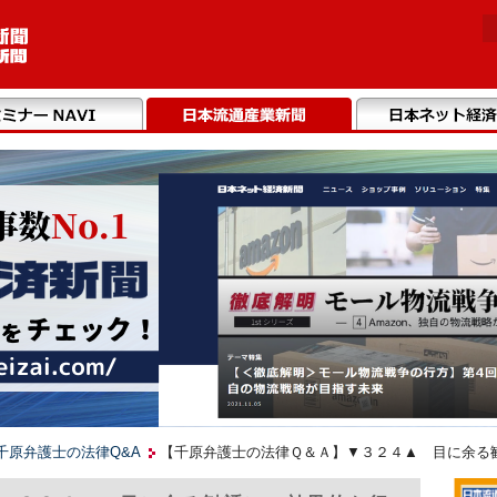
千原弁護士の法律Q&A
【千原弁護士の法律Ｑ＆Ａ】▼３２４▲ 目に余る