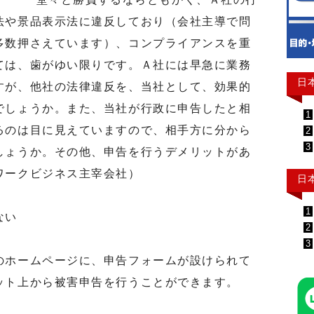
法や景品表示法に違反しており（会社主導で問
多数押さえています）、コンプライアンスを重
ては、歯がゆい限りです。Ａ社には早急に業務
日
すが、他社の法律違反を、当社として、効果的
でしょうか。また、当社が行政に申告したと相
1
るのは目に見えていますので、相手方に分から
2
3
しょうか。その他、申告を行うデメリットがあ
ワークビジネス主宰会社）
日
1
ない
2
3
ホームページに、申告フォームが設けられて
ット上から被害申告を行うことができます。