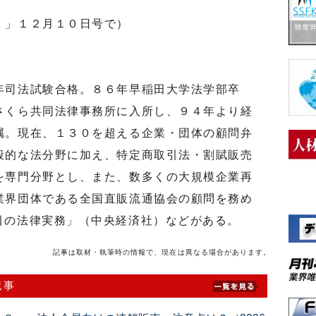
」」１２月１０日号で）
司法試験合格。８６年早稲田大学法学部卒
さくら共同法律事務所に入所し、９４年より経
属。現在、１３０を超える企業・団体の顧問弁
般的な法分野に加え、特定商取引法・割賦販売
を専門分野とし、また、数多くの大規模企業再
業界団体である全国直販流通協会の顧問を務め
引の法律実務」（中央経済社）などがある。
記事は取材・執筆時の情報で、現在は異なる場合があります。
記事