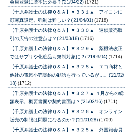
会員登録に謄本は必要？('21/04/22)
(1721)
【千原弁護士の法律Ｑ＆Ａ】▼３３１▲ アイコンに
顔写真設定。強制は難しい？('21/04/01)
(1718)
【千原弁護士の法律Ｑ＆Ａ】▼３３０▲ 連鎖販売取
引の広告の注意点は？('21/03/18)
(1716)
【千原弁護士の法律Ｑ＆Ａ】▼３２９▲ 薬機法改正
ではサプリや化粧品も規制対象に？('21/03/04)
(1714)
【千原弁護士の法律Ｑ＆Ａ】▼３２８▲ エコ商材と
他社の電気小売契約の勧誘を行っているが…。('21/02/
18)
(1712)
【千原弁護士の法律Ｑ＆Ａ】▼３２７▲ ４月からの総
額表示。概要書面や契約書面は？('21/02/16)
(1711)
【千原弁護士の法律Ｑ＆Ａ】▼３２６▲ オンライン
販売の制限は問題になるのか？('21/01/28)
(1709)
【千原弁護士の法律Ｑ＆Ａ】▼３２５▲ 外国籍会員