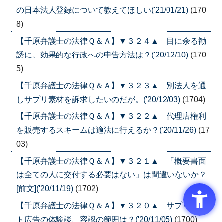
の日本法人登録について教えてほしい('21/01/21)
(170
8)
【千原弁護士の法律Ｑ＆Ａ】▼３２４▲ 目に余る勧
誘に、効果的な行政への申告方法は？('20/12/10)
(170
5)
【千原弁護士の法律Ｑ＆Ａ】▼３２３▲ 別法人を通
しサプリ素材を訴求したいのだが。('20/12/03)
(1704)
【千原弁護士の法律Ｑ＆Ａ】▼３２２▲ 代理店権利
を販売するスキームは適法に行えるか？('20/11/26)
(17
03)
【千原弁護士の法律Ｑ＆Ａ】▼３２１▲ 「概要書面
は全ての人に交付する必要はない」は間違いないか？
[前文]('20/11/19)
(1702)
【千原弁護士の法律Ｑ＆Ａ】▼３２０▲ サプリメン
ト広告の体験談、容認の範囲は？('20/11/05)
(1700)