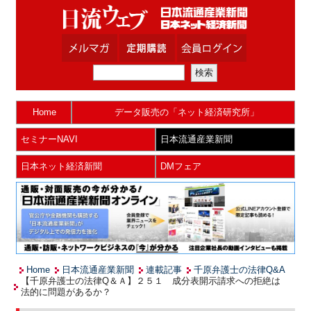
Home
データ販売の「ネット経済研究所」
セミナーNAVI
日本流通産業新聞
日本ネット経済新聞
DMフェア
Home
日本流通産業新聞
連載記事
千原弁護士の法律Q&A
【千原弁護士の法律Q＆Ａ】２５１ 成分表開示請求への拒絶は
法的に問題があるか？