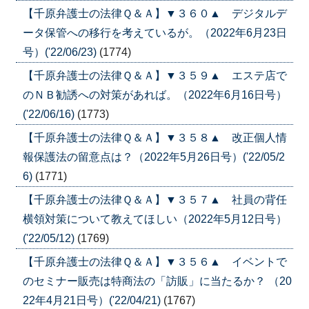
【千原弁護士の法律Ｑ＆Ａ】▼３６０▲ デジタルデ
ータ保管への移行を考えているが。（2022年6月23日
号）('22/06/23)
(1774)
【千原弁護士の法律Ｑ＆Ａ】▼３５９▲ エステ店で
のＮＢ勧誘への対策があれば。（2022年6月16日号）
('22/06/16)
(1773)
【千原弁護士の法律Ｑ＆Ａ】▼３５８▲ 改正個人情
報保護法の留意点は？（2022年5月26日号）('22/05/2
6)
(1771)
【千原弁護士の法律Ｑ＆Ａ】▼３５７▲ 社員の背任
横領対策について教えてほしい（2022年5月12日号）
('22/05/12)
(1769)
【千原弁護士の法律Ｑ＆Ａ】▼３５６▲ イベントで
のセミナー販売は特商法の「訪販」に当たるか？ （20
22年4月21日号）('22/04/21)
(1767)