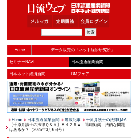
Home
データ販売の「ネット経済研究所」
セミナーNAVI
日本流通産業新聞
日本ネット経済新聞
DMフェア
Home
日本流通産業新聞
連載記事
千原弁護士の法律Q&A
【千原弁護士の法律Ｑ＆Ａ】▼４２５▲ 退職勧奨、法的な問題
はあるか？（2025年3月6日号）