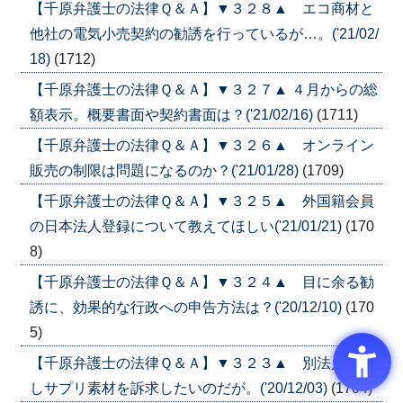
【千原弁護士の法律Ｑ＆Ａ】▼３２８▲ エコ商材と
他社の電気小売契約の勧誘を行っているが…。('21/02/
18)
(1712)
【千原弁護士の法律Ｑ＆Ａ】▼３２７▲ ４月からの総
額表示。概要書面や契約書面は？('21/02/16)
(1711)
【千原弁護士の法律Ｑ＆Ａ】▼３２６▲ オンライン
販売の制限は問題になるのか？('21/01/28)
(1709)
【千原弁護士の法律Ｑ＆Ａ】▼３２５▲ 外国籍会員
の日本法人登録について教えてほしい('21/01/21)
(170
8)
【千原弁護士の法律Ｑ＆Ａ】▼３２４▲ 目に余る勧
誘に、効果的な行政への申告方法は？('20/12/10)
(170
5)
【千原弁護士の法律Ｑ＆Ａ】▼３２３▲ 別法人を通
しサプリ素材を訴求したいのだが。('20/12/03)
(1704)