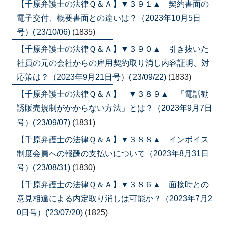
【千原弁護士の法律Ｑ＆Ａ】▼３９１▲ 契約書面の
電子交付、概要書面との違いは？（2023年10月5日
号）('23/10/06)
(1835)
【千原弁護士の法律Ｑ＆Ａ】▼３９０▲ 引き抜いた
社員の元の会社からの雇用契約取り消し内容証明、対
応策は？（2023年9月21日号）('23/09/22)
(1833)
【千原弁護士の法律Ｑ＆Ａ】 ▼３８９▲ 「電話勧
誘販売規制がかからない方法」とは？（2023年9月7日
号）('23/09/07)
(1831)
【千原弁護士の法律Ｑ＆Ａ】▼３８８▲ インボイス
制度会員への報酬の支払いについて（2023年8月31日
号）('23/08/31)
(1830)
【千原弁護士の法律Ｑ＆Ａ】▼３８６▲ 面接時との
意見相違による内定取り消しは可能か？（2023年7月2
0日号）('23/07/20)
(1825)