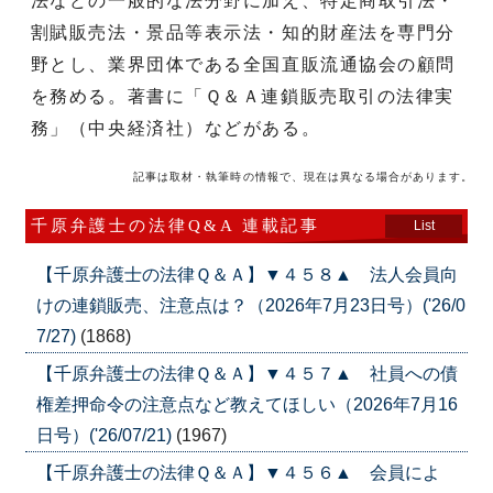
法などの一般的な法分野に加え、特定商取引法・
割賦販売法・景品等表示法・知的財産法を専門分
野とし、業界団体である全国直販流通協会の顧問
を務める。著書に「Ｑ＆Ａ連鎖販売取引の法律実
務」（中央経済社）などがある。
記事は取材・執筆時の情報で、現在は異なる場合があります。
千原弁護士の法律Q&A 連載記事
List
【千原弁護士の法律Ｑ＆Ａ】▼４５８▲ 法人会員向
けの連鎖販売、注意点は？（2026年7月23日号）('26/0
7/27)
(1868)
【千原弁護士の法律Ｑ＆Ａ】▼４５７▲ 社員への債
権差押命令の注意点など教えてほしい（2026年7月16
日号）('26/07/21)
(1967)
【千原弁護士の法律Ｑ＆Ａ】▼４５６▲ 会員によ