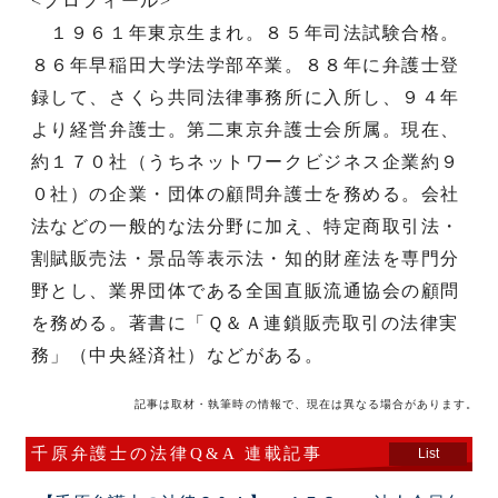
<プロフィール>
１９６１年東京生まれ。８５年司法試験合格。
８６年早稲田大学法学部卒業。８８年に弁護士登
録して、さくら共同法律事務所に入所し、９４年
より経営弁護士。第二東京弁護士会所属。現在、
約１７０社（うちネットワークビジネス企業約９
０社）の企業・団体の顧問弁護士を務める。会社
法などの一般的な法分野に加え、特定商取引法・
割賦販売法・景品等表示法・知的財産法を専門分
野とし、業界団体である全国直販流通協会の顧問
を務める。著書に「Ｑ＆Ａ連鎖販売取引の法律実
務」（中央経済社）などがある。
記事は取材・執筆時の情報で、現在は異なる場合があります。
千原弁護士の法律Q&A 連載記事
List