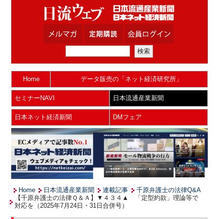
Home
データ販売の「ネット経済研究所」
セミナーNAVI
日本流通産業新聞
日本ネット経済新聞
DMフェア
Home
日本流通産業新聞
連載記事
千原弁護士の法律Q&A
【千原弁護士の法律Ｑ＆Ａ】▼４３４▲ 「定型約款」理論等で
対応を（2025年7月24日・31日合併号）