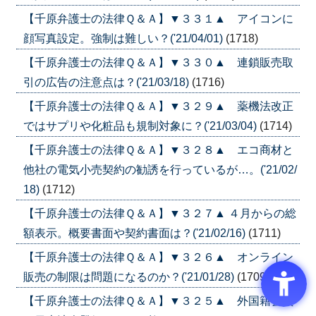
【千原弁護士の法律Ｑ＆Ａ】▼３３１▲ アイコンに
顔写真設定。強制は難しい？('21/04/01)
(1718)
【千原弁護士の法律Ｑ＆Ａ】▼３３０▲ 連鎖販売取
引の広告の注意点は？('21/03/18)
(1716)
【千原弁護士の法律Ｑ＆Ａ】▼３２９▲ 薬機法改正
ではサプリや化粧品も規制対象に？('21/03/04)
(1714)
【千原弁護士の法律Ｑ＆Ａ】▼３２８▲ エコ商材と
他社の電気小売契約の勧誘を行っているが…。('21/02/
18)
(1712)
【千原弁護士の法律Ｑ＆Ａ】▼３２７▲ ４月からの総
額表示。概要書面や契約書面は？('21/02/16)
(1711)
【千原弁護士の法律Ｑ＆Ａ】▼３２６▲ オンライン
販売の制限は問題になるのか？('21/01/28)
(1709)
【千原弁護士の法律Ｑ＆Ａ】▼３２５▲ 外国籍会員