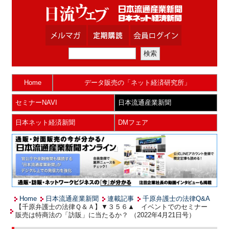
Home
データ販売の「ネット経済研究所」
セミナーNAVI
日本流通産業新聞
日本ネット経済新聞
DMフェア
Home
日本流通産業新聞
連載記事
千原弁護士の法律Q&A
【千原弁護士の法律Ｑ＆Ａ】▼３５６▲ イベントでのセミナー
販売は特商法の「訪販」に当たるか？ （2022年4月21日号）