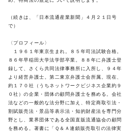
め、特商法の規定について説明します。
（続きは、「日本流通産業新聞」４月２１日号
で）
〈プロフィール〉
１９６１年東京生まれ。８５年司法試験合格。
８６年早稲田大学法学部卒業。８８年に弁護士登
録して、さくら共同法律事務所に入所し、９４年
より経営弁護士。第二東京弁護士会所属。現在、
約１７０社（うちネットワークビジネス企業約９
０社）の企業・団体の顧問弁護士を務める。会社
法などの一般的な法分野に加え、特定商取引法・
割賦販売法・景品等表示法・知的財産法を専門分
野とし、業界団体である全国直販流通協会の顧問
を務める。著書に「Ｑ＆Ａ連鎖販売取引の法律実