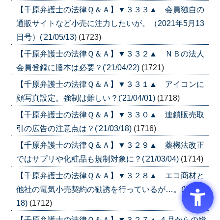
【千原弁護士の法律Ｑ＆Ａ】▼３３３▲ 会員独自の
通販サイトなど小売に注力したいが。（2021年5月13
日号）('21/05/13)
(1723)
【千原弁護士の法律Ｑ＆Ａ】▼３３２▲ ＮＢの法人
会員登録に謄本は必要？('21/04/22)
(1721)
【千原弁護士の法律Ｑ＆Ａ】▼３３１▲ アイコンに
顔写真設定。強制は難しい？('21/04/01)
(1718)
【千原弁護士の法律Ｑ＆Ａ】▼３３０▲ 連鎖販売取
引の広告の注意点は？('21/03/18)
(1716)
【千原弁護士の法律Ｑ＆Ａ】▼３２９▲ 薬機法改正
ではサプリや化粧品も規制対象に？('21/03/04)
(1714)
【千原弁護士の法律Ｑ＆Ａ】▼３２８▲ エコ商材と
他社の電気小売契約の勧誘を行っているが…。('21/02/
18)
(1712)
【千原弁護士の法律Ｑ＆Ａ】▼３２７▲ ４月からの総