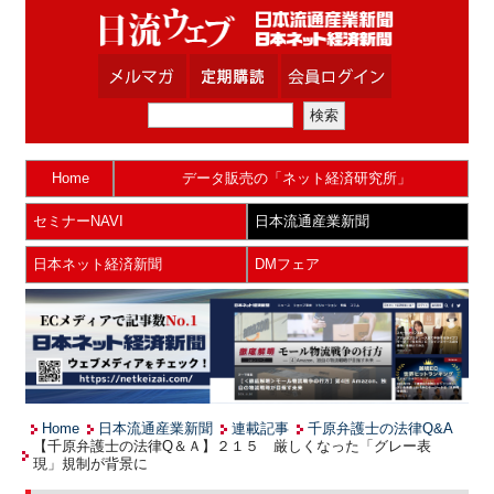
Home
データ販売の「ネット経済研究所」
セミナーNAVI
日本流通産業新聞
日本ネット経済新聞
DMフェア
Home
日本流通産業新聞
連載記事
千原弁護士の法律Q&A
【千原弁護士の法律Q＆Ａ】２１５ 厳しくなった「グレー表
現」規制が背景に