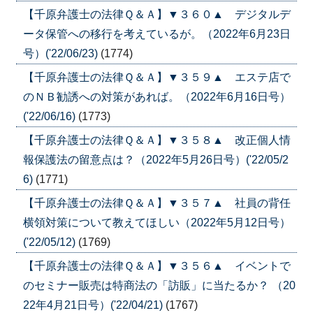
【千原弁護士の法律Ｑ＆Ａ】▼３６０▲ デジタルデ
ータ保管への移行を考えているが。（2022年6月23日
号）('22/06/23)
(1774)
【千原弁護士の法律Ｑ＆Ａ】▼３５９▲ エステ店で
のＮＢ勧誘への対策があれば。（2022年6月16日号）
('22/06/16)
(1773)
【千原弁護士の法律Ｑ＆Ａ】▼３５８▲ 改正個人情
報保護法の留意点は？（2022年5月26日号）('22/05/2
6)
(1771)
【千原弁護士の法律Ｑ＆Ａ】▼３５７▲ 社員の背任
横領対策について教えてほしい（2022年5月12日号）
('22/05/12)
(1769)
【千原弁護士の法律Ｑ＆Ａ】▼３５６▲ イベントで
のセミナー販売は特商法の「訪販」に当たるか？ （20
22年4月21日号）('22/04/21)
(1767)