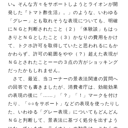
い〟そんな方々をサポートしようとライオンが開
発した『トマト酢生活』。」のような、いわゆる
「グレー」とも取れそうな表現についても、明確
にＮＧと判断されたこと（２）「体験談」もはっ
きりとＮＧとしたこと（３）かなりの費用をかけ
て、トクホ許可を取得していたと思われるにもか
かわらず、許可の範囲をやや（？）超えた表現が
ＮＧとされたことーーの３点の方がショッキング
だったかもしれません。
さて、最近、当コーナーの景表法関連の質問へ
の回答でも書きましたが、消費者庁は、効能効果
の表現の後に「……」「？」「！」マークを付け
たり、「○○をサポート」などの表現を使ったりし
た、いわゆる「グレー表現」についてもどんどん
ＮＧと判断して、景表法に基づく処分を出すよう