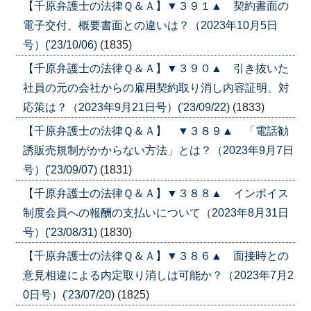
【千原弁護士の法律Ｑ＆Ａ】▼３９１▲ 契約書面の
電子交付、概要書面との違いは？（2023年10月5日
号）('23/10/06)
(1835)
【千原弁護士の法律Ｑ＆Ａ】▼３９０▲ 引き抜いた
社員の元の会社からの雇用契約取り消し内容証明、対
応策は？（2023年9月21日号）('23/09/22)
(1833)
【千原弁護士の法律Ｑ＆Ａ】 ▼３８９▲ 「電話勧
誘販売規制がかからない方法」とは？（2023年9月7日
号）('23/09/07)
(1831)
【千原弁護士の法律Ｑ＆Ａ】▼３８８▲ インボイス
制度会員への報酬の支払いについて（2023年8月31日
号）('23/08/31)
(1830)
【千原弁護士の法律Ｑ＆Ａ】▼３８６▲ 面接時との
意見相違による内定取り消しは可能か？（2023年7月2
0日号）('23/07/20)
(1825)