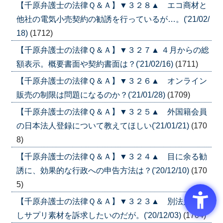
【千原弁護士の法律Ｑ＆Ａ】▼３２８▲ エコ商材と
他社の電気小売契約の勧誘を行っているが…。('21/02/
18)
(1712)
【千原弁護士の法律Ｑ＆Ａ】▼３２７▲ ４月からの総
額表示。概要書面や契約書面は？('21/02/16)
(1711)
【千原弁護士の法律Ｑ＆Ａ】▼３２６▲ オンライン
販売の制限は問題になるのか？('21/01/28)
(1709)
【千原弁護士の法律Ｑ＆Ａ】▼３２５▲ 外国籍会員
の日本法人登録について教えてほしい('21/01/21)
(170
8)
【千原弁護士の法律Ｑ＆Ａ】▼３２４▲ 目に余る勧
誘に、効果的な行政への申告方法は？('20/12/10)
(170
5)
【千原弁護士の法律Ｑ＆Ａ】▼３２３▲ 別法人を通
しサプリ素材を訴求したいのだが。('20/12/03)
(1704)