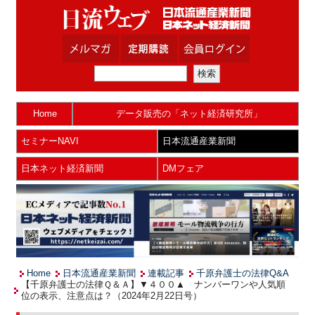
Home
データ販売の「ネット経済研究所」
セミナーNAVI
日本流通産業新聞
日本ネット経済新聞
DMフェア
Home
日本流通産業新聞
連載記事
千原弁護士の法律Q&A
【千原弁護士の法律Ｑ＆Ａ】▼４００▲ ナンバーワンや人気順
位の表示、注意点は？（2024年2月22日号）