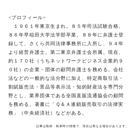
<プロフィール>
１９６１年東京生まれ。８５年司法試験合格。
８６年早稲田大学法学部卒業。８８年に弁護士登
録して、さくら共同法律事務所に入所し、９４年
より経営弁護士。第二東京弁護士会所属。現在、
約１７０社（うちネットワークビジネス企業約９
０社）の企業・団体の顧問弁護士を務める。会社
法などの一般的な法分野に加え、特定商取引法・
割賦販売法・景品等表示法・知的財産法を専門分
野とし、業界団体である全国直販流通協会の顧問
を務める。著書に「Ｑ＆Ａ連鎖販売取引の法律実
務」（中央経済社）などがある。
記事は取材・執筆時の情報で、現在は異なる場合があります。