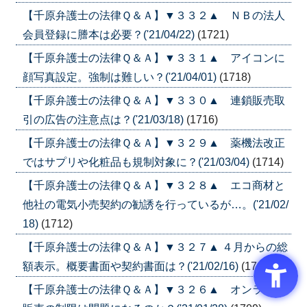
【千原弁護士の法律Ｑ＆Ａ】▼３３２▲ ＮＢの法人
会員登録に謄本は必要？('21/04/22)
(1721)
【千原弁護士の法律Ｑ＆Ａ】▼３３１▲ アイコンに
顔写真設定。強制は難しい？('21/04/01)
(1718)
【千原弁護士の法律Ｑ＆Ａ】▼３３０▲ 連鎖販売取
引の広告の注意点は？('21/03/18)
(1716)
【千原弁護士の法律Ｑ＆Ａ】▼３２９▲ 薬機法改正
ではサプリや化粧品も規制対象に？('21/03/04)
(1714)
【千原弁護士の法律Ｑ＆Ａ】▼３２８▲ エコ商材と
他社の電気小売契約の勧誘を行っているが…。('21/02/
18)
(1712)
【千原弁護士の法律Ｑ＆Ａ】▼３２７▲ ４月からの総
額表示。概要書面や契約書面は？('21/02/16)
(1711)
【千原弁護士の法律Ｑ＆Ａ】▼３２６▲ オンライン