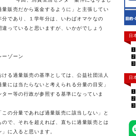
過量販売だから返金するように」と主張してい
年分であり、１学年分は、いわばオマケなの
間違っていると思いますが、いかがでしょう
日
1
レーゾーン
2
3
ける過量販売の基準としては、公益社団法人
日
過量には当たらないと考えられる分量の目安」
1
ンター等の行政が参照する基準になっていま
2
3
この分量であれば過量販売に該当しない」と
もので、それを超えれば、直ちに過量販売とは
ン」に入ると思います。