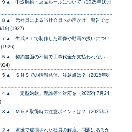
９▲ 中途解約・返品ルールについて（2025年10月
３８▲ 元社員による当社会員への声かけ、警告でき
/19)
(1927)
３７▲ 生成ＡＩで制作した画像や動画の扱いについ
)
(1926)
３５▲ 契約書面の不備で工事代金が支払われない
1924)
５▲ ＳＮＳでの情報発信、注意点は？（2025年8
４▲ 「定型約款」理論等で対応を（2025年7月24
)
３▲ Ｍ＆Ａ取得時の注意ポイントは？（2025年7
３２▲ 盗撮で逮捕された社員の解雇、問題はあるか