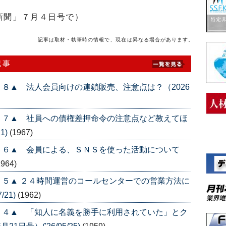
新聞」７月４日号で）
記事は取材・執筆時の情報で、現在は異なる場合があります。
記事
８▲ 法人会員向けの連鎖販売、注意点は？（2026
５７▲ 社員への債権差押命令の注意点など教えてほ
1)
(1967)
５６▲ 会員による、ＳＮＳを使った活動について
1964)
５▲ ２４時間運営のコールセンターでの営業方法に
/21)
(1962)
５４▲ 「知人に名義を勝手に利用されていた」とク