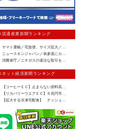
本流通産業新聞ランキング
ヤマト運輸／宅急便、サイズ拡大／…
ニュースキンジャパン／表参道にカ…
消費者庁／ニチガスの違法な取引を…
本ネット経済新聞ランキング
【コーヒーＥＣ】止まらない原料高…
【リカバリーウエアＥＣ】６兆円市…
【拡大する冷凍宅配食】 ナッシュ…