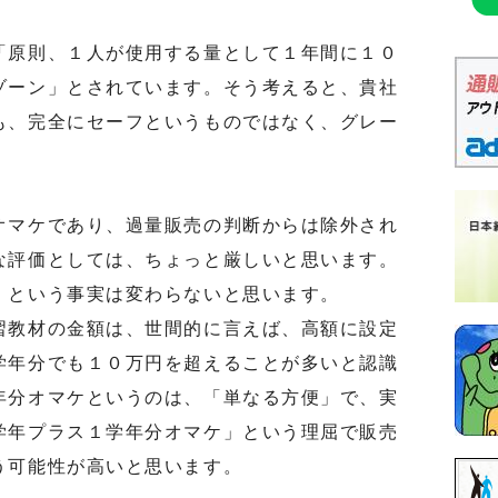
原則、１人が使用する量として１年間に１０
ゾーン」とされています。そう考えると、貴社
も、完全にセーフというものではなく、グレー
。
マケであり、過量販売の判断からは除外され
な評価としては、ちょっと厳しいと思います。
」という事実は変わらないと思います。
教材の金額は、世間的に言えば、高額に設定
学年分でも１０万円を超えることが多いと認識
年分オマケというのは、「単なる方便」で、実
学年プラス１学年分オマケ」という理屈で販売
う可能性が高いと思います。