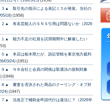
日号）('26/05/25)
(1959)
５３▲ 取引先の指示による表記ミスが発覚。当社の
5/18)
(1958)
２▲ 有名芸能人のＳＮＳ引用は問題ないか（2026
５１▲ 能力不足の社員を試用期間中に解雇したい
953)
５０▲ 本店は栃木県だが、訴訟管轄を東京地方裁判
/03/24)
(1951)
４９▲ ＮＢ会社と会員の関係は取適法の規制対象
)
(1949)
４８▲ 審査を否決された商品のクーリング・オフ対
/24)
(1947)
７▲ 法改正で補助金申請代行は違法に？（2026年