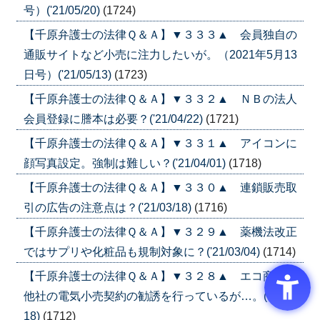
号）('21/05/20)
(1724)
【千原弁護士の法律Ｑ＆Ａ】▼３３３▲ 会員独自の
通販サイトなど小売に注力したいが。（2021年5月13
日号）('21/05/13)
(1723)
【千原弁護士の法律Ｑ＆Ａ】▼３３２▲ ＮＢの法人
会員登録に謄本は必要？('21/04/22)
(1721)
【千原弁護士の法律Ｑ＆Ａ】▼３３１▲ アイコンに
顔写真設定。強制は難しい？('21/04/01)
(1718)
【千原弁護士の法律Ｑ＆Ａ】▼３３０▲ 連鎖販売取
引の広告の注意点は？('21/03/18)
(1716)
【千原弁護士の法律Ｑ＆Ａ】▼３２９▲ 薬機法改正
ではサプリや化粧品も規制対象に？('21/03/04)
(1714)
【千原弁護士の法律Ｑ＆Ａ】▼３２８▲ エコ商材と
他社の電気小売契約の勧誘を行っているが…。('21/02/
18)
(1712)