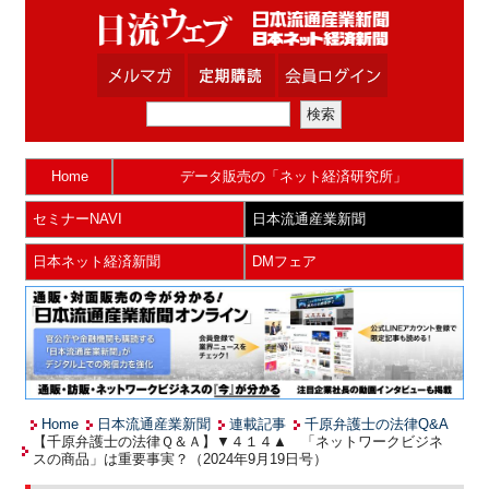
Home
データ販売の「ネット経済研究所」
セミナーNAVI
日本流通産業新聞
日本ネット経済新聞
DMフェア
Home
日本流通産業新聞
連載記事
千原弁護士の法律Q&A
【千原弁護士の法律Ｑ＆Ａ】▼４１４▲ 「ネットワークビジネ
スの商品」は重要事実？（2024年9月19日号）