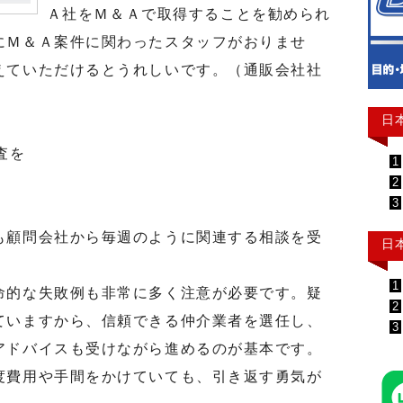
Ａ社をＭ＆Ａで取得することを勧められ
にＭ＆Ａ案件に関わったスタッフがおりませ
えていただけるとうれしいです。（通販会社社
日
査を
1
2
3
顧問会社から毎週のように関連する相談を受
日
1
的な失敗例も非常に多く注意が必要です。疑
2
ていますから、信頼できる仲介業者を選任し、
3
アドバイスも受けながら進めるのが基本です。
費用や手間をかけていても、引き返す勇気が