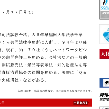
 ７月１７日号で）
司法試験合格。８６年早稲田大学法学部卒
さくら共同法律事務所に入所し、９４年より経
属。現在、約１７０社（うちネットワークビジ
体の顧問弁護士を務める。会社法などの一般的
・割賦販売法・景品等表示法・知的財産法を専
国直販流通協会の顧問を務める。著書に「Ｑ＆
中央経済社）などがある。
記事は取材・執筆時の情報で、現在は異なる場合があります。
記事