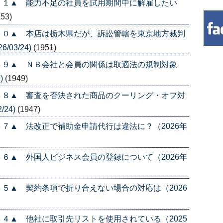
５１▲ 能力不足の社員を試用期間中に解雇したい
953)
５０▲ 本店は栃木県だが、訴訟管轄を東京地方裁判
/03/24)
(1951)
４９▲ ＮＢ会社と会員の関係は取適法の規制対象
)
(1949)
４８▲ 審査を否決された商品のクーリング・オフ対
/24)
(1947)
７▲ 法改正で補助金申請代行は違法に？（2026年
６▲ 外国人ビジネス会員の登録について（2026年
５▲ 契約条項で折り合えない場合の対応は（2026
４▲ 他社に取引先リストを使用されている（2025