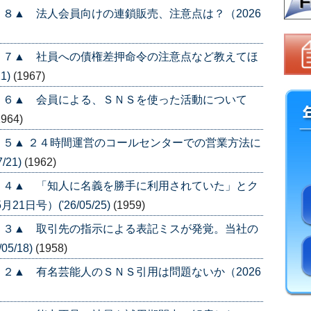
８▲ 法人会員向けの連鎖販売、注意点は？（2026
５７▲ 社員への債権差押命令の注意点など教えてほ
1)
(1967)
５６▲ 会員による、ＳＮＳを使った活動について
1964)
５▲ ２４時間運営のコールセンターでの営業方法に
/21)
(1962)
５４▲ 「知人に名義を勝手に利用されていた」とク
日号）('26/05/25)
(1959)
５３▲ 取引先の指示による表記ミスが発覚。当社の
5/18)
(1958)
２▲ 有名芸能人のＳＮＳ引用は問題ないか（2026