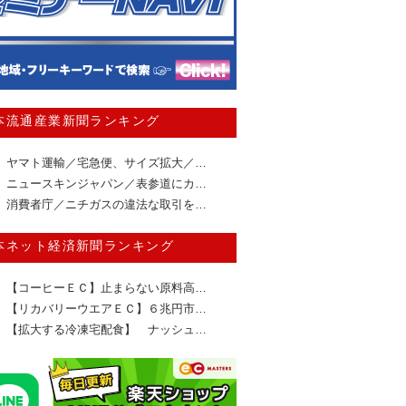
本流通産業新聞ランキング
ヤマト運輸／宅急便、サイズ拡大／…
ニュースキンジャパン／表参道にカ…
消費者庁／ニチガスの違法な取引を…
本ネット経済新聞ランキング
【コーヒーＥＣ】止まらない原料高…
【リカバリーウエアＥＣ】６兆円市…
【拡大する冷凍宅配食】 ナッシュ…