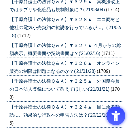
【千原弁護士の法律Ｑ＆Ａ】▼３２９▲ 薬機法改正
ではサプリや化粧品も規制対象に？('21/03/04)
(1714)
【千原弁護士の法律Ｑ＆Ａ】▼３２８▲ エコ商材と
他社の電気小売契約の勧誘を行っているが…。('21/02/
18)
(1712)
【千原弁護士の法律Ｑ＆Ａ】▼３２７▲ ４月からの総
額表示。概要書面や契約書面は？('21/02/16)
(1711)
【千原弁護士の法律Ｑ＆Ａ】▼３２６▲ オンライン
販売の制限は問題になるのか？('21/01/28)
(1709)
【千原弁護士の法律Ｑ＆Ａ】▼３２５▲ 外国籍会員
の日本法人登録について教えてほしい('21/01/21)
(170
8)
【千原弁護士の法律Ｑ＆Ａ】▼３２４▲ 目に余る勧
誘に、効果的な行政への申告方法は？('20/12/10)
(170
5)