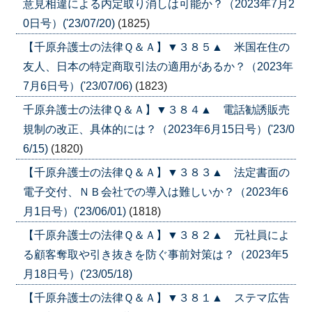
意見相違による内定取り消しは可能か？（2023年7月2
0日号）('23/07/20)
(1825)
【千原弁護士の法律Ｑ＆Ａ】▼３８５▲ 米国在住の
友人、日本の特定商取引法の適用があるか？（2023年
7月6日号）('23/07/06)
(1823)
千原弁護士の法律Ｑ＆Ａ】▼３８４▲ 電話勧誘販売
規制の改正、具体的には？（2023年6月15日号）('23/0
6/15)
(1820)
【千原弁護士の法律Ｑ＆Ａ】▼３８３▲ 法定書面の
電子交付、ＮＢ会社での導入は難しいか？（2023年6
月1日号）('23/06/01)
(1818)
【千原弁護士の法律Ｑ＆Ａ】▼３８２▲ 元社員によ
る顧客奪取や引き抜きを防ぐ事前対策は？（2023年5
月18日号）('23/05/18)
【千原弁護士の法律Ｑ＆Ａ】▼３８１▲ ステマ広告