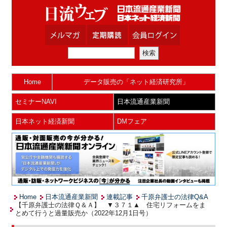
Home
データ販売の「ネット経済研究所」
セミナーNAVI
日本流通産業新聞
日本ネット経済新聞
DMフェア
Home
日本流通産業新聞
連載記事
千原弁護士の法律Q&A
【千原弁護士の法律Ｑ＆Ａ】 ▼３７１▲ 住宅リフォームをま
とめて行うと過量販売か（2022年12月1日号）