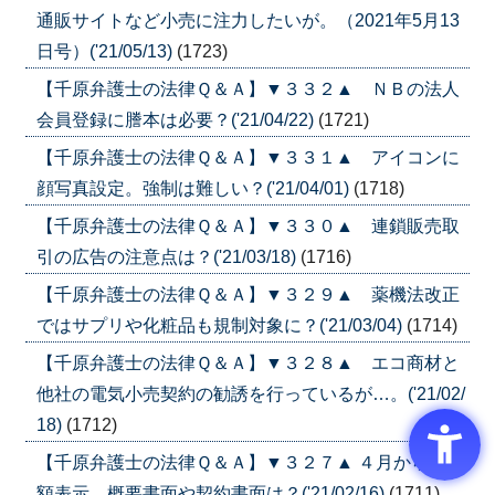
通販サイトなど小売に注力したいが。（2021年5月13
日号）('21/05/13)
(1723)
【千原弁護士の法律Ｑ＆Ａ】▼３３２▲ ＮＢの法人
会員登録に謄本は必要？('21/04/22)
(1721)
【千原弁護士の法律Ｑ＆Ａ】▼３３１▲ アイコンに
顔写真設定。強制は難しい？('21/04/01)
(1718)
【千原弁護士の法律Ｑ＆Ａ】▼３３０▲ 連鎖販売取
引の広告の注意点は？('21/03/18)
(1716)
【千原弁護士の法律Ｑ＆Ａ】▼３２９▲ 薬機法改正
ではサプリや化粧品も規制対象に？('21/03/04)
(1714)
【千原弁護士の法律Ｑ＆Ａ】▼３２８▲ エコ商材と
他社の電気小売契約の勧誘を行っているが…。('21/02/
18)
(1712)
【千原弁護士の法律Ｑ＆Ａ】▼３２７▲ ４月からの総
額表示。概要書面や契約書面は？('21/02/16)
(1711)