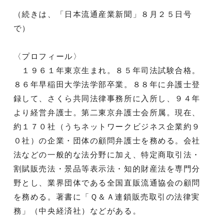
（続きは、「日本流通産業新聞」８月２５日号
で）
〈プロフィール〉
１９６１年東京生まれ。８５年司法試験合格。
８６年早稲田大学法学部卒業。８８年に弁護士登
録して、さくら共同法律事務所に入所し、９４年
より経営弁護士。第二東京弁護士会所属。現在、
約１７０社（うちネットワークビジネス企業約９
０社）の企業・団体の顧問弁護士を務める。会社
法などの一般的な法分野に加え、特定商取引法・
割賦販売法・景品等表示法・知的財産法を専門分
野とし、業界団体である全国直販流通協会の顧問
を務める。著書に「Ｑ＆Ａ連鎖販売取引の法律実
務」（中央経済社）などがある。