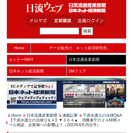
Home
データ販売の「ネット経済研究所」
セミナーNAVI
日本流通産業新聞
日本ネット経済新聞
DMフェア
Home
日本流通産業新聞
連載記事
千原弁護士の法律Q&A
【千原弁護士の法律Ｑ＆Ａ】▼３６４▲ 消費者庁の２４時間メ
ール相談、企業側への影響は？（2022年8月25日号）