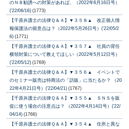
のＮＢ勧誘への対策があれば。（2022年6月16日号）
('22/06/16)
(1773)
【千原弁護士の法律Ｑ＆Ａ】▼３５８▲ 改正個人情
報保護法の留意点は？（2022年5月26日号）('22/05/2
6)
(1771)
【千原弁護士の法律Ｑ＆Ａ】▼３５７▲ 社員の背任
横領対策について教えてほしい（2022年5月12日号）
('22/05/12)
(1769)
【千原弁護士の法律Ｑ＆Ａ】▼３５６▲ イベントで
のセミナー販売は特商法の「訪販」に当たるか？ （20
22年4月21日号）('22/04/21)
(1767)
【千原弁護士の法律Ｑ＆Ａ】▼３５５▲ ＳＮＳを販
促に使う場合の注意点は？ （2022年4月14日号）('22/
04/14)
(1766)
【千原弁護士の法律Ｑ＆Ａ】▼３５４▲ 住所と異な