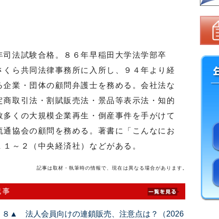
司法試験合格。８６年早稲田大学法学部卒
さくら共同法律事務所に入所し、９４年より経
る企業・団体の顧問弁護士を務める。会社法な
定商取引法・割賦販売法・景品等表示法・知的
数多くの大規模企業再生・倒産事件を手がけて
流通協会の顧問を務める。著書に「こんなにお
ｔ１～２（中央経済社）などがある。
記事は取材・執筆時の情報で、現在は異なる場合があります。
記事
８▲ 法人会員向けの連鎖販売、注意点は？（2026