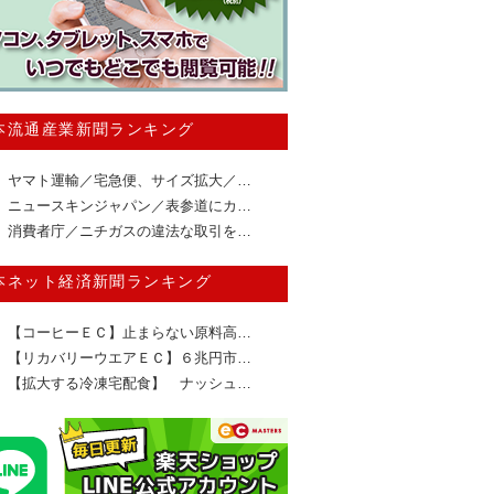
本流通産業新聞ランキング
ヤマト運輸／宅急便、サイズ拡大／…
ニュースキンジャパン／表参道にカ…
消費者庁／ニチガスの違法な取引を…
本ネット経済新聞ランキング
【コーヒーＥＣ】止まらない原料高…
【リカバリーウエアＥＣ】６兆円市…
【拡大する冷凍宅配食】 ナッシュ…