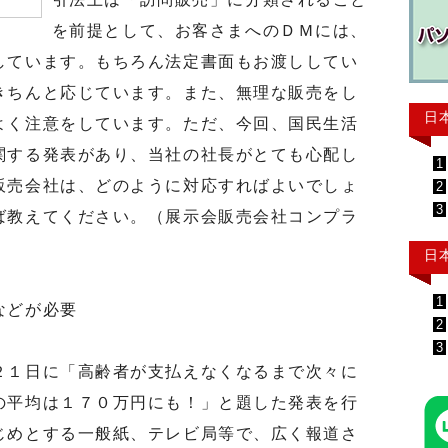
を前提として、お客さまへのＤＭには、
しています。もちろん法定書面もお渡ししてい
きちんと応じています。また、無理な販売をし
日
よく注意をしています。ただ、今回、国民生活
関する発表があり、当社の社長がとても心配し
1
販売会社は、どのように対応すればよいでしょ
2
3
ば教えてください。（展示会販売会社コンプラ
日
1
などが必要
2
3
１日に「高齢者が支払えなくなるまで次々に
の平均は１７０万円にも！」と題した発表を行
じめとする一般紙、テレビ局等で、広く報道さ