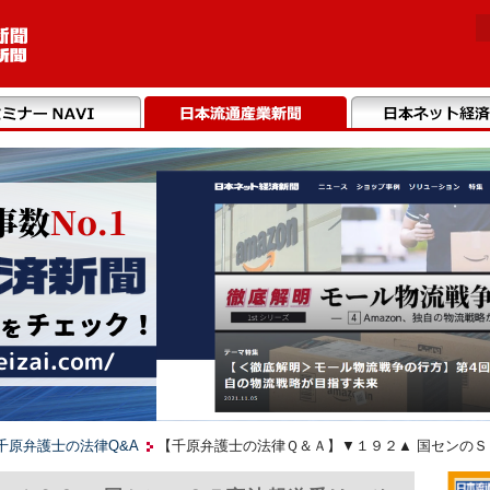
千原弁護士の法律Q&A
【千原弁護士の法律Ｑ＆Ａ】▼１９２▲ 国センの