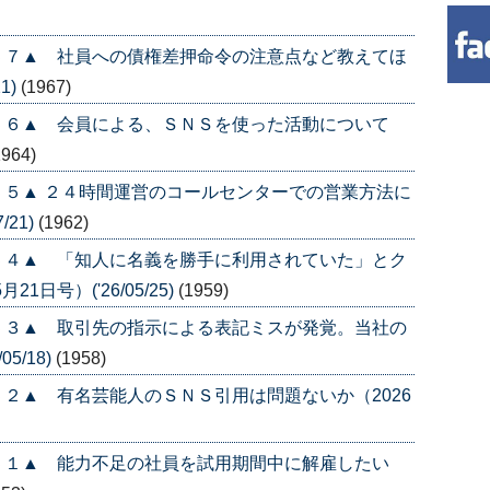
５７▲ 社員への債権差押命令の注意点など教えてほ
1)
(1967)
５６▲ 会員による、ＳＮＳを使った活動について
1964)
５▲ ２４時間運営のコールセンターでの営業方法に
/21)
(1962)
５４▲ 「知人に名義を勝手に利用されていた」とク
日号）('26/05/25)
(1959)
５３▲ 取引先の指示による表記ミスが発覚。当社の
5/18)
(1958)
２▲ 有名芸能人のＳＮＳ引用は問題ないか（2026
５１▲ 能力不足の社員を試用期間中に解雇したい