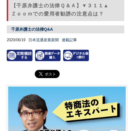
【千原弁護士の法律Ｑ＆Ａ】▼３１１▲
Ｚｏｏｍでの愛用者勧誘の注意点は？
千原弁護士の法律Q&A
2020/06/19
日本流通産業新聞
連載記事