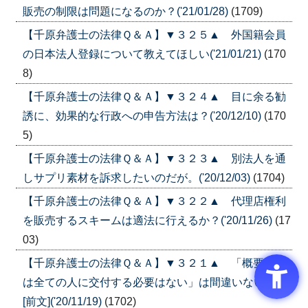
販売の制限は問題になるのか？('21/01/28)
(1709)
【千原弁護士の法律Ｑ＆Ａ】▼３２５▲ 外国籍会員
の日本法人登録について教えてほしい('21/01/21)
(170
8)
【千原弁護士の法律Ｑ＆Ａ】▼３２４▲ 目に余る勧
誘に、効果的な行政への申告方法は？('20/12/10)
(170
5)
【千原弁護士の法律Ｑ＆Ａ】▼３２３▲ 別法人を通
しサプリ素材を訴求したいのだが。('20/12/03)
(1704)
【千原弁護士の法律Ｑ＆Ａ】▼３２２▲ 代理店権利
を販売するスキームは適法に行えるか？('20/11/26)
(17
03)
【千原弁護士の法律Ｑ＆Ａ】▼３２１▲ 「概要書面
は全ての人に交付する必要はない」は間違いないか？
[前文]('20/11/19)
(1702)