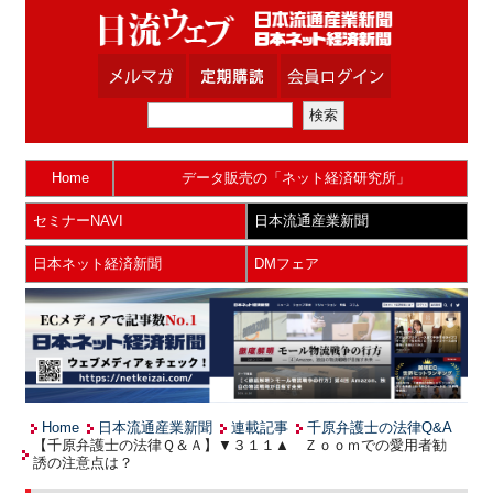
Home
データ販売の「ネット経済研究所」
セミナーNAVI
日本流通産業新聞
日本ネット経済新聞
DMフェア
Home
日本流通産業新聞
連載記事
千原弁護士の法律Q&A
【千原弁護士の法律Ｑ＆Ａ】▼３１１▲ Ｚｏｏｍでの愛用者勧
誘の注意点は？