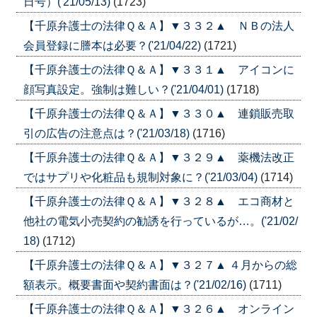
日号）('21/05/13)
(1723)
【千原弁護士の法律Ｑ＆Ａ】▼３３２▲ ＮＢの法人
会員登録に謄本は必要？('21/04/22)
(1721)
【千原弁護士の法律Ｑ＆Ａ】▼３３１▲ アイコンに
顔写真設定。強制は難しい？('21/04/01)
(1718)
【千原弁護士の法律Ｑ＆Ａ】▼３３０▲ 連鎖販売取
引の広告の注意点は？('21/03/18)
(1716)
【千原弁護士の法律Ｑ＆Ａ】▼３２９▲ 薬機法改正
ではサプリや化粧品も規制対象に？('21/03/04)
(1714)
【千原弁護士の法律Ｑ＆Ａ】▼３２８▲ エコ商材と
他社の電気小売契約の勧誘を行っているが…。('21/02/
18)
(1712)
【千原弁護士の法律Ｑ＆Ａ】▼３２７▲ ４月からの総
額表示。概要書面や契約書面は？('21/02/16)
(1711)
【千原弁護士の法律Ｑ＆Ａ】▼３２６▲ オンライン