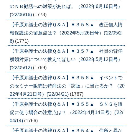
のＮＢ勧誘への対策があれば。（2022年6月16日号）
('22/06/16)
(1773)
【千原弁護士の法律Ｑ＆Ａ】▼３５８▲ 改正個人情
報保護法の留意点は？（2022年5月26日号）('22/05/2
6)
(1771)
【千原弁護士の法律Ｑ＆Ａ】▼３５７▲ 社員の背任
横領対策について教えてほしい（2022年5月12日号）
('22/05/12)
(1769)
【千原弁護士の法律Ｑ＆Ａ】▼３５６▲ イベントで
のセミナー販売は特商法の「訪販」に当たるか？ （20
22年4月21日号）('22/04/21)
(1767)
【千原弁護士の法律Ｑ＆Ａ】▼３５５▲ ＳＮＳを販
促に使う場合の注意点は？ （2022年4月14日号）('22/
04/14)
(1766)
【千原弁護士の法律Ｑ＆Ａ】▼３５４▲ 住所と異な