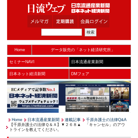
Home
データ販売の「ネット経済研究所」
セミナーNAVI
日本流通産業新聞
日本ネット経済新聞
DMフェア
Home
日本流通産業新聞
連載記事
千原弁護士の法律Q&A
【千原弁護士の法律Ｑ＆Ａ】▼２６８▲ 「キャンセル」のアウ
トラインを教えてください。