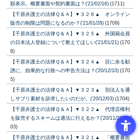
額表示。概要書面や契約書面は？('21/02/16)
(1711)
【千原弁護士の法律Ｑ＆Ａ】▼３２６▲ オンライン
販売の制限は問題になるのか？('21/01/28)
(1709)
【千原弁護士の法律Ｑ＆Ａ】▼３２５▲ 外国籍会員
の日本法人登録について教えてほしい('21/01/21)
(170
8)
【千原弁護士の法律Ｑ＆Ａ】▼３２４▲ 目に余る勧
誘に、効果的な行政への申告方法は？('20/12/10)
(170
5)
【千原弁護士の法律Ｑ＆Ａ】▼３２３▲ 別法人を通
しサプリ素材を訴求したいのだが。('20/12/03)
(1704)
【千原弁護士の法律Ｑ＆Ａ】▼３２２▲ 代理店権利
を販売するスキームは適法に行えるか？('20/11/26)
(17
03)
【千原弁護士の法律Ｑ＆Ａ】▼３２１▲ 「概要書面