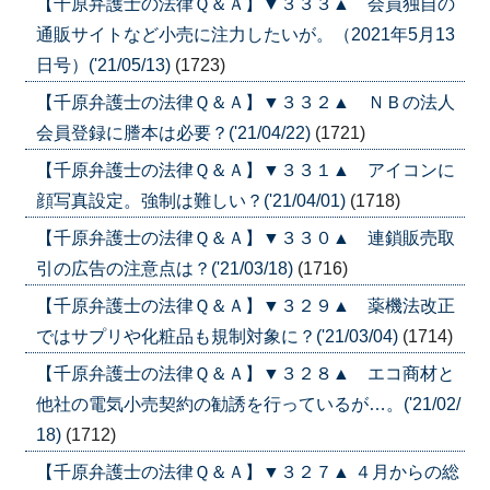
【千原弁護士の法律Ｑ＆Ａ】▼３３３▲ 会員独自の
通販サイトなど小売に注力したいが。（2021年5月13
日号）('21/05/13)
(1723)
【千原弁護士の法律Ｑ＆Ａ】▼３３２▲ ＮＢの法人
会員登録に謄本は必要？('21/04/22)
(1721)
【千原弁護士の法律Ｑ＆Ａ】▼３３１▲ アイコンに
顔写真設定。強制は難しい？('21/04/01)
(1718)
【千原弁護士の法律Ｑ＆Ａ】▼３３０▲ 連鎖販売取
引の広告の注意点は？('21/03/18)
(1716)
【千原弁護士の法律Ｑ＆Ａ】▼３２９▲ 薬機法改正
ではサプリや化粧品も規制対象に？('21/03/04)
(1714)
【千原弁護士の法律Ｑ＆Ａ】▼３２８▲ エコ商材と
他社の電気小売契約の勧誘を行っているが…。('21/02/
18)
(1712)
【千原弁護士の法律Ｑ＆Ａ】▼３２７▲ ４月からの総