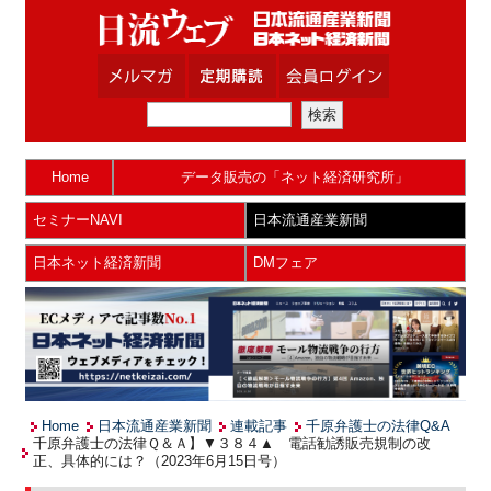
Home
データ販売の「ネット経済研究所」
セミナーNAVI
日本流通産業新聞
日本ネット経済新聞
DMフェア
Home
日本流通産業新聞
連載記事
千原弁護士の法律Q&A
千原弁護士の法律Ｑ＆Ａ】▼３８４▲ 電話勧誘販売規制の改
正、具体的には？（2023年6月15日号）