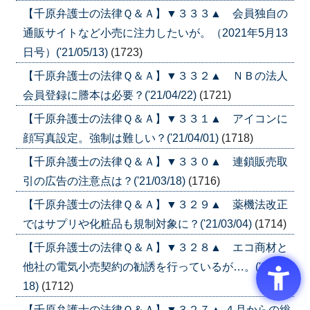
【千原弁護士の法律Ｑ＆Ａ】▼３３３▲ 会員独自の
通販サイトなど小売に注力したいが。（2021年5月13
日号）('21/05/13)
(1723)
【千原弁護士の法律Ｑ＆Ａ】▼３３２▲ ＮＢの法人
会員登録に謄本は必要？('21/04/22)
(1721)
【千原弁護士の法律Ｑ＆Ａ】▼３３１▲ アイコンに
顔写真設定。強制は難しい？('21/04/01)
(1718)
【千原弁護士の法律Ｑ＆Ａ】▼３３０▲ 連鎖販売取
引の広告の注意点は？('21/03/18)
(1716)
【千原弁護士の法律Ｑ＆Ａ】▼３２９▲ 薬機法改正
ではサプリや化粧品も規制対象に？('21/03/04)
(1714)
【千原弁護士の法律Ｑ＆Ａ】▼３２８▲ エコ商材と
他社の電気小売契約の勧誘を行っているが…。('21/02/
18)
(1712)
【千原弁護士の法律Ｑ＆Ａ】▼３２７▲ ４月からの総