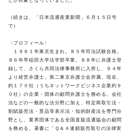
どが対象となっていました。
（続きは、「日本流通産業新聞」６月１５日号
で）
〈プロフィール〉
１９６１年東京生まれ。８５年司法試験合格。
８６年早稲田大学法学部卒業。８８年に弁護士登
録して、さくら共同法律事務所に入所し、９４年
より経営弁護士。第二東京弁護士会所属。現在、
約１７０社（うちネットワークビジネス企業約９
０社）の企業・団体の顧問弁護士を務める。会社
法などの一般的な法分野に加え、特定商取引法・
割賦販売法・景品等表示法・知的財産法を専門分
野とし、業界団体である全国直販流通協会の顧問
を務める。著書に「Ｑ＆Ａ連鎖販売取引の法律実