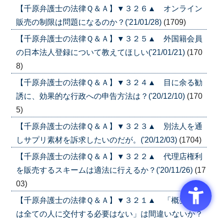
【千原弁護士の法律Ｑ＆Ａ】▼３２６▲ オンライン
販売の制限は問題になるのか？('21/01/28)
(1709)
【千原弁護士の法律Ｑ＆Ａ】▼３２５▲ 外国籍会員
の日本法人登録について教えてほしい('21/01/21)
(170
8)
【千原弁護士の法律Ｑ＆Ａ】▼３２４▲ 目に余る勧
誘に、効果的な行政への申告方法は？('20/12/10)
(170
5)
【千原弁護士の法律Ｑ＆Ａ】▼３２３▲ 別法人を通
しサプリ素材を訴求したいのだが。('20/12/03)
(1704)
【千原弁護士の法律Ｑ＆Ａ】▼３２２▲ 代理店権利
を販売するスキームは適法に行えるか？('20/11/26)
(17
03)
【千原弁護士の法律Ｑ＆Ａ】▼３２１▲ 「概要書面
は全ての人に交付する必要はない」は間違いないか？