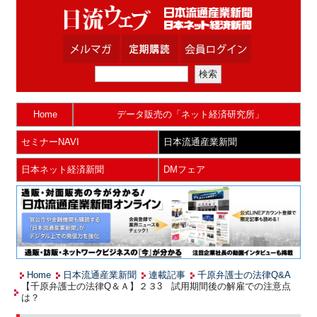
Home
データ販売の「ネット経済研究所」
セミナーNAVI
日本流通産業新聞
日本ネット経済新聞
DMフェア
Home
日本流通産業新聞
連載記事
千原弁護士の法律Q&A
【千原弁護士の法律Q＆Ａ】２３3 試用期間後の解雇での注意点
は？