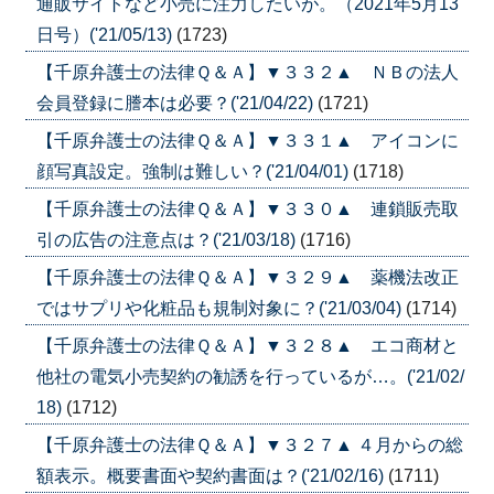
通販サイトなど小売に注力したいが。（2021年5月13
日号）('21/05/13)
(1723)
【千原弁護士の法律Ｑ＆Ａ】▼３３２▲ ＮＢの法人
会員登録に謄本は必要？('21/04/22)
(1721)
【千原弁護士の法律Ｑ＆Ａ】▼３３１▲ アイコンに
顔写真設定。強制は難しい？('21/04/01)
(1718)
【千原弁護士の法律Ｑ＆Ａ】▼３３０▲ 連鎖販売取
引の広告の注意点は？('21/03/18)
(1716)
【千原弁護士の法律Ｑ＆Ａ】▼３２９▲ 薬機法改正
ではサプリや化粧品も規制対象に？('21/03/04)
(1714)
【千原弁護士の法律Ｑ＆Ａ】▼３２８▲ エコ商材と
他社の電気小売契約の勧誘を行っているが…。('21/02/
18)
(1712)
【千原弁護士の法律Ｑ＆Ａ】▼３２７▲ ４月からの総
額表示。概要書面や契約書面は？('21/02/16)
(1711)