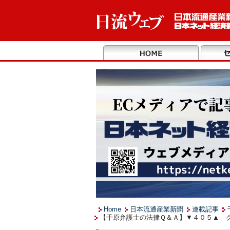
Home
日本流通産業新聞
連載記事
【千原弁護士の法律Ｑ＆Ａ】▼４０５▲ ク