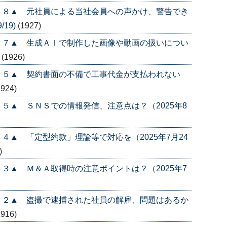
３８▲ 元社員による当社会員への声かけ、警告でき
/19)
(1927)
３７▲ 生成ＡＩで制作した画像や動画の扱いについ
)
(1926)
３５▲ 契約書面の不備で工事代金が支払われない
1924)
５▲ ＳＮＳでの情報発信、注意点は？（2025年8
４▲ 「定型約款」理論等で対応を（2025年7月24
)
３▲ Ｍ＆Ａ取得時の注意ポイントは？（2025年7
３２▲ 盗撮で逮捕された社員の解雇、問題はあるか
1916)