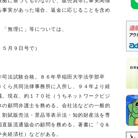
拠に基づくものなので、販売員等に事実関係
る事実があった場合、返金に応じることを含め
。
「無理に」等については、
 ５月９日号で）
司法試験合格。８６年早稲田大学法学部卒
さくら共同法律事務所に入所し、９４年より経
属。現在、約１７０社（うちネットワークビジ
体の顧問弁護士を務める。会社法などの一般的
・割賦販売法・景品等表示法・知的財産法を専
国直販流通協会の顧問を務める。著書に「Ｑ＆
中央経済社）などがある。