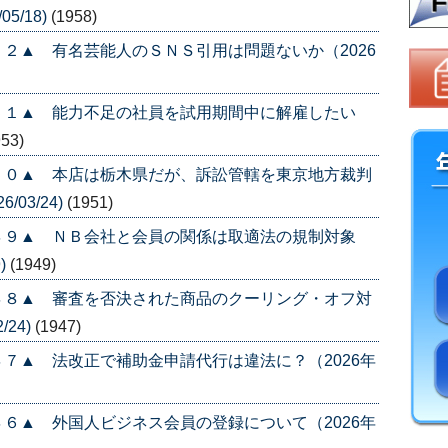
5/18)
(1958)
２▲ 有名芸能人のＳＮＳ引用は問題ないか（2026
５１▲ 能力不足の社員を試用期間中に解雇したい
953)
５０▲ 本店は栃木県だが、訴訟管轄を東京地方裁判
/03/24)
(1951)
４９▲ ＮＢ会社と会員の関係は取適法の規制対象
)
(1949)
４８▲ 審査を否決された商品のクーリング・オフ対
/24)
(1947)
７▲ 法改正で補助金申請代行は違法に？（2026年
６▲ 外国人ビジネス会員の登録について（2026年