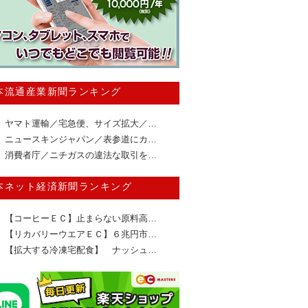
本流通産業新聞ランキング
ヤマト運輸／宅急便、サイズ拡大／…
ニュースキンジャパン／表参道にカ…
消費者庁／ニチガスの違法な取引を…
本ネット経済新聞ランキング
【コーヒーＥＣ】止まらない原料高…
【リカバリーウエアＥＣ】６兆円市…
【拡大する冷凍宅配食】 ナッシュ…