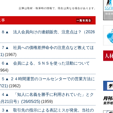
記事は取材・執筆時の情報で、現在は異なる場合があります。
記事
８▲ 法人会員向けの連鎖販売、注意点は？（2026
５７▲ 社員への債権差押命令の注意点など教えてほ
1)
(1967)
５６▲ 会員による、ＳＮＳを使った活動について
1964)
５▲ ２４時間運営のコールセンターでの営業方法に
/21)
(1962)
５４▲ 「知人に名義を勝手に利用されていた」とク
日号）('26/05/25)
(1959)
５３▲ 取引先の指示による表記ミスが発覚。当社の