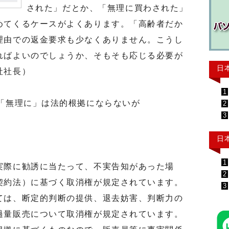
された」だとか、「無理に買わされた」
めてくるケースがよくあります。「高齢者だか
理由での返金要求も少なくありません。こうし
ればよいのでしょうか、そもそも応じる必要が
日
社社長）
1
」「無理に」は法的根拠にならないが
2
3
日
1
際に勧誘に当たって、不実告知があった場
2
契約法）に基づく取消権が規定されています。
3
は、断定的判断の提供、退去妨害、判断力の
過量販売について取消権が規定されています。