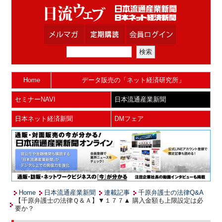
Home
データ販売の「ネット経済研究所」
セミナーNAVI
日本流通産業新聞
日本ネット経済新聞
DMフェア
Home
日本流通産業新聞
連載記事
千原弁護士の法律Q&A
【千原弁護士の法律Ｑ＆Ａ】▼１７７▲ 購入金額も上限設定は必
要か？