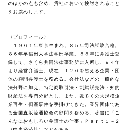
のほかの点も含め、貴社において検討されること
をお薦めします。
〈プロフィール〉
１９６１年東京生まれ。８５年司法試験合格。
８６年早稲田大学法学部卒業。８８年に弁護士登
録して、さくら共同法律事務所に入所し、９４年
より経営弁護士。現在、１２０を超える企業・団
体の顧問弁護士を務める。会社法などの一般的な
法分野に加え、特定商取引法・割賦販売法・知的
財産法を専門分野とし、また、数多くの大規模企
業再生・倒産事件を手掛けてきた。業界団体であ
る全国直販流通協会の顧問を務める。著書に「こ
んなにおもしろい弁護士の仕事」Ｐａｒｔ１～２
（中央経済社）などがある。