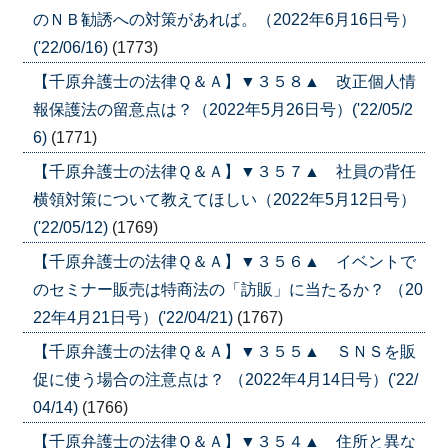
のＮＢ勧誘への対策があれば。（2022年6月16日号）
('22/06/16)
(1773)
【千原弁護士の法律Ｑ＆Ａ】▼３５８▲ 改正個人情
報保護法の留意点は？（2022年5月26日号）('22/05/2
6)
(1771)
【千原弁護士の法律Ｑ＆Ａ】▼３５７▲ 社員の背任
横領対策について教えてほしい（2022年5月12日号）
('22/05/12)
(1769)
【千原弁護士の法律Ｑ＆Ａ】▼３５６▲ イベントで
のセミナー販売は特商法の「訪販」に当たるか？ （20
22年4月21日号）('22/04/21)
(1767)
【千原弁護士の法律Ｑ＆Ａ】▼３５５▲ ＳＮＳを販
促に使う場合の注意点は？ （2022年4月14日号）('22/
04/14)
(1766)
【千原弁護士の法律Ｑ＆Ａ】▼３５４▲ 住所と異な