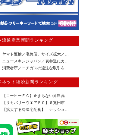
本流通産業新聞ランキング
ヤマト運輸／宅急便、サイズ拡大／…
ニュースキンジャパン／表参道にカ…
消費者庁／ニチガスの違法な取引を…
本ネット経済新聞ランキング
【コーヒーＥＣ】止まらない原料高…
【リカバリーウエアＥＣ】６兆円市…
【拡大する冷凍宅配食】 ナッシュ…