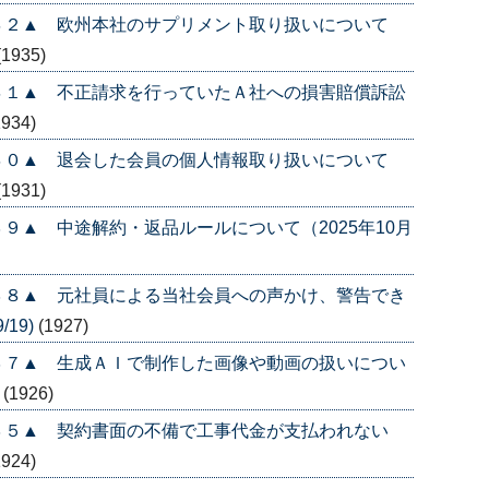
４２▲ 欧州本社のサプリメント取り扱いについて
(1935)
４１▲ 不正請求を行っていたＡ社への損害賠償訴訟
1934)
４０▲ 退会した会員の個人情報取り扱いについて
(1931)
９▲ 中途解約・返品ルールについて（2025年10月
３８▲ 元社員による当社会員への声かけ、警告でき
/19)
(1927)
３７▲ 生成ＡＩで制作した画像や動画の扱いについ
)
(1926)
３５▲ 契約書面の不備で工事代金が支払われない
1924)