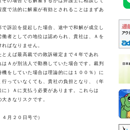
（その場合でも解雇するかは弁護士に相談して
程度で法的に解雇が有効とされることはまずあ
で訴訟を提起した場合、途中で和解が成立し
労働者としての地位は認められ、貴社は、Ａを
ければなりません。
とえば最高裁での敗訴確定まで４年であれ
れはＡが別法人で勤務していた場合です。裁判
待機をしていた場合は理論的には１００％）に
く行っていなくても、貴社の負担となり、（年
共に）Ａに支払う必要があります。これらは
の大きなリスクです。
」４月２０日号で）