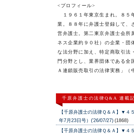
<プロフィール>
１９６１年東京生まれ。８５年
業。８８年に弁護士登録して、
営弁護士。第二東京弁護士会所
ネス企業約９０社）の企業・団
な法分野に加え、特定商取引法
門分野とし、業界団体である全
Ａ連鎖販売取引の法律実務」（
千原弁護士の法律Q&A 連載
【千原弁護士の法律Ｑ＆Ａ】▼４５
年7月23日号）('26/07/27)
(1868)
【千原弁護士の法律Ｑ＆Ａ】▼４