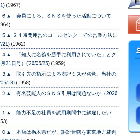
1)
(1967)
５６▲ 会員による、ＳＮＳを使った活動について
1964)
５▲ ２４時間運営のコールセンターでの営業方法に
/21)
(1962)
５４▲ 「知人に名義を勝手に利用されていた」とク
日号）('26/05/25)
(1959)
５３▲ 取引先の指示による表記ミスが発覚。当社の
5/18)
(1958)
２▲ 有名芸能人のＳＮＳ引用は問題ないか（2026
５１▲ 能力不足の社員を試用期間中に解雇したい
953)
５０▲ 本店は栃木県だが、訴訟管轄を東京地方裁判