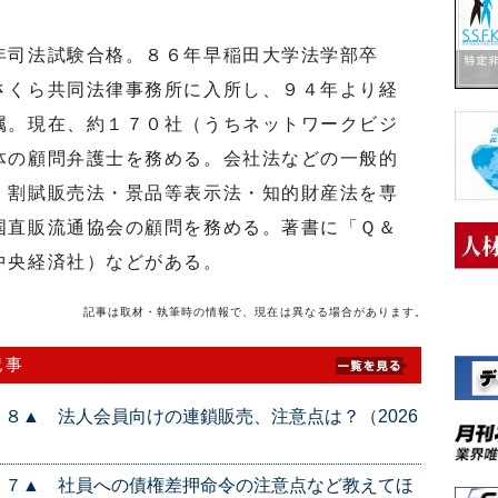
司法試験合格。８６年早稲田大学法学部卒
さくら共同法律事務所に入所し、９４年より経
属。現在、約１７０社（うちネットワークビジ
体の顧問弁護士を務める。会社法などの一般的
・割賦販売法・景品等表示法・知的財産法を専
国直販流通協会の顧問を務める。著書に「Ｑ＆
中央経済社）などがある。
記事は取材・執筆時の情報で、現在は異なる場合があります。
記事
８▲ 法人会員向けの連鎖販売、注意点は？（2026
５７▲ 社員への債権差押命令の注意点など教えてほ