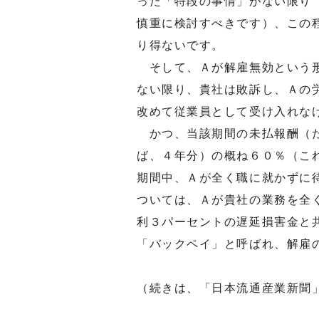
った「特段の事情」がない限り
慎重に検討すべきです）、この
り得ないです。
そして、Ａが解雇無効という形
ない限り、貴社は敗訴し、Ａの
改めて従業員として受け入れな
かつ、当該期間の未払報酬（た
ば、４年分）の概ね６０％（こ
期間中、Ａが全く職に就かずに
ついては、Ａが貴社の業務を全
利３パーセントの遅延損害金と
「バックペイ」と呼ばれ、解雇
（続きは、「日本流通産業新聞