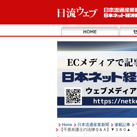
Home
日本流通産業新聞
連載記事
【千原弁護士の法律Ｑ＆Ａ】▼３８０▲ 「