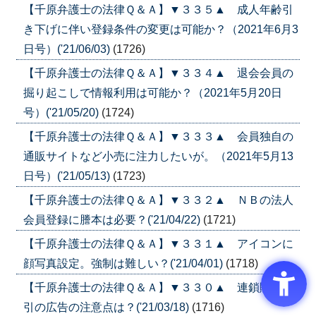
【千原弁護士の法律Ｑ＆Ａ】▼３３５▲ 成人年齢引
き下げに伴い登録条件の変更は可能か？（2021年6月3
日号）('21/06/03)
(1726)
【千原弁護士の法律Ｑ＆Ａ】▼３３４▲ 退会会員の
掘り起こしで情報利用は可能か？（2021年5月20日
号）('21/05/20)
(1724)
【千原弁護士の法律Ｑ＆Ａ】▼３３３▲ 会員独自の
通販サイトなど小売に注力したいが。（2021年5月13
日号）('21/05/13)
(1723)
【千原弁護士の法律Ｑ＆Ａ】▼３３２▲ ＮＢの法人
会員登録に謄本は必要？('21/04/22)
(1721)
【千原弁護士の法律Ｑ＆Ａ】▼３３１▲ アイコンに
顔写真設定。強制は難しい？('21/04/01)
(1718)
【千原弁護士の法律Ｑ＆Ａ】▼３３０▲ 連鎖販売取
引の広告の注意点は？('21/03/18)
(1716)