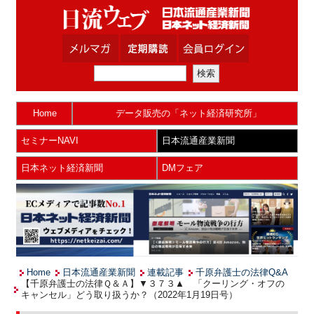
Home
データ販売の「ネット経済研究所」
セミナーNAVI
日本流通産業新聞
日本ネット経済新聞
DMフェア
Home
日本流通産業新聞
連載記事
千原弁護士の法律Q&A
【千原弁護士の法律Ｑ＆Ａ】▼３７３▲ 「クーリング・オフの
キャンセル」どう取り扱うか？（2022年1月19日号）