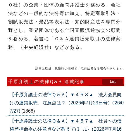
０社）の企業・団体の顧問弁護士を務める。会社
法などの一般的な法分野に加え、特定商取引法・
割賦販売法・景品等表示法・知的財産法を専門分
野とし、業界団体である全国直販流通協会の顧問
を務める。著書に「Ｑ＆Ａ連鎖販売取引の法律実
務」（中央経済社）などがある。
記事は取材・執筆時の情報で、現在は異なる場合があります。
千原弁護士の法律Q&A 連載記事
List
【千原弁護士の法律Ｑ＆Ａ】▼４５８▲ 法人会員向
けの連鎖販売、注意点は？（2026年7月23日号）('26/0
7/27)
(1868)
【千原弁護士の法律Ｑ＆Ａ】▼４５７▲ 社員への債
権差押命令の注意点など教えてほしい（2026年7月16