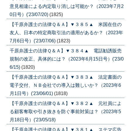
意見相違による内定取り消しは可能か？（2023年7月2
0日号）('23/07/20)
(1825)
【千原弁護士の法律Ｑ＆Ａ】▼３８５▲ 米国在住の
友人、日本の特定商取引法の適用があるか？（2023年
7月6日号）('23/07/06)
(1823)
千原弁護士の法律Ｑ＆Ａ】▼３８４▲ 電話勧誘販売
規制の改正、具体的には？（2023年6月15日号）('23/0
6/15)
(1820)
【千原弁護士の法律Ｑ＆Ａ】▼３８３▲ 法定書面の
電子交付、ＮＢ会社での導入は難しいか？（2023年6
月1日号）('23/06/01)
(1818)
【千原弁護士の法律Ｑ＆Ａ】▼３８２▲ 元社員によ
る顧客奪取や引き抜きを防ぐ事前対策は？（2023年5
月18日号）('23/05/18)
【千原弁護士の法律Ｑ＆Ａ】▼３８１▲ ステマ広告