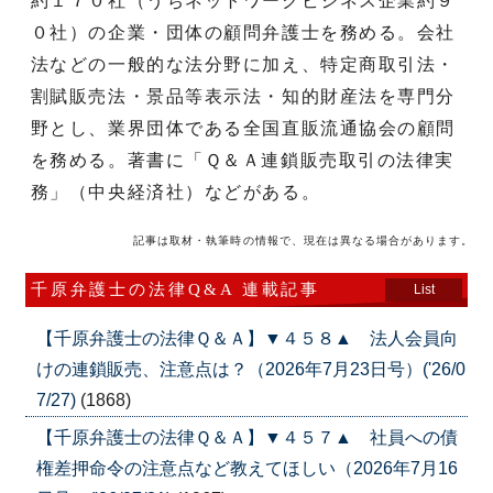
約１７０社（うちネットワークビジネス企業約９
０社）の企業・団体の顧問弁護士を務める。会社
法などの一般的な法分野に加え、特定商取引法・
割賦販売法・景品等表示法・知的財産法を専門分
野とし、業界団体である全国直販流通協会の顧問
を務める。著書に「Ｑ＆Ａ連鎖販売取引の法律実
務」（中央経済社）などがある。
記事は取材・執筆時の情報で、現在は異なる場合があります。
千原弁護士の法律Q&A 連載記事
List
【千原弁護士の法律Ｑ＆Ａ】▼４５８▲ 法人会員向
けの連鎖販売、注意点は？（2026年7月23日号）('26/0
7/27)
(1868)
【千原弁護士の法律Ｑ＆Ａ】▼４５７▲ 社員への債
権差押命令の注意点など教えてほしい（2026年7月16