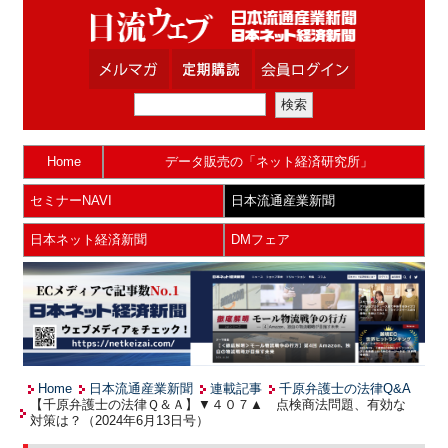
Home
データ販売の「ネット経済研究所」
セミナーNAVI
日本流通産業新聞
日本ネット経済新聞
DMフェア
Home
日本流通産業新聞
連載記事
千原弁護士の法律Q&A
【千原弁護士の法律Ｑ＆Ａ】▼４０７▲ 点検商法問題、有効な
対策は？（2024年6月13日号）