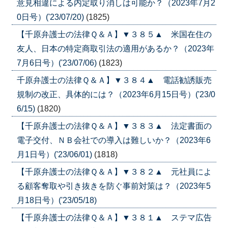
意見相違による内定取り消しは可能か？（2023年7月2
0日号）('23/07/20)
(1825)
【千原弁護士の法律Ｑ＆Ａ】▼３８５▲ 米国在住の
友人、日本の特定商取引法の適用があるか？（2023年
7月6日号）('23/07/06)
(1823)
千原弁護士の法律Ｑ＆Ａ】▼３８４▲ 電話勧誘販売
規制の改正、具体的には？（2023年6月15日号）('23/0
6/15)
(1820)
【千原弁護士の法律Ｑ＆Ａ】▼３８３▲ 法定書面の
電子交付、ＮＢ会社での導入は難しいか？（2023年6
月1日号）('23/06/01)
(1818)
【千原弁護士の法律Ｑ＆Ａ】▼３８２▲ 元社員によ
る顧客奪取や引き抜きを防ぐ事前対策は？（2023年5
月18日号）('23/05/18)
【千原弁護士の法律Ｑ＆Ａ】▼３８１▲ ステマ広告