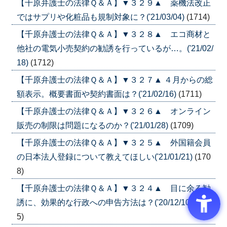
【千原弁護士の法律Ｑ＆Ａ】▼３２９▲ 薬機法改正
ではサプリや化粧品も規制対象に？('21/03/04)
(1714)
【千原弁護士の法律Ｑ＆Ａ】▼３２８▲ エコ商材と
他社の電気小売契約の勧誘を行っているが…。('21/02/
18)
(1712)
【千原弁護士の法律Ｑ＆Ａ】▼３２７▲ ４月からの総
額表示。概要書面や契約書面は？('21/02/16)
(1711)
【千原弁護士の法律Ｑ＆Ａ】▼３２６▲ オンライン
販売の制限は問題になるのか？('21/01/28)
(1709)
【千原弁護士の法律Ｑ＆Ａ】▼３２５▲ 外国籍会員
の日本法人登録について教えてほしい('21/01/21)
(170
8)
【千原弁護士の法律Ｑ＆Ａ】▼３２４▲ 目に余る勧
誘に、効果的な行政への申告方法は？('20/12/10)
(170
5)