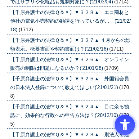
ではサプリや化粧品も規制対象に？('21/03/04)
(1714)
【千原弁護士の法律Ｑ＆Ａ】▼３２８▲ エコ商材と
他社の電気小売契約の勧誘を行っているが…。('21/02/
18)
(1712)
【千原弁護士の法律Ｑ＆Ａ】▼３２７▲ ４月からの総
額表示。概要書面や契約書面は？('21/02/16)
(1711)
【千原弁護士の法律Ｑ＆Ａ】▼３２６▲ オンライン
販売の制限は問題になるのか？('21/01/28)
(1709)
【千原弁護士の法律Ｑ＆Ａ】▼３２５▲ 外国籍会員
の日本法人登録について教えてほしい('21/01/21)
(170
8)
【千原弁護士の法律Ｑ＆Ａ】▼３２４▲ 目に余る勧
誘に、効果的な行政への申告方法は？('20/12/10)
(170
5)
【千原弁護士の法律Ｑ＆Ａ】▼３２３▲ 別法人を通