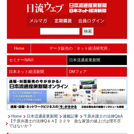
Home
データ販売の「ネット経済研究所」
セミナーNAVI
日本流通産業新聞
日本ネット経済新聞
DMフェア
Home
日本流通産業新聞
連載記事
千原弁護士の法律Q&A
【千原弁護士の法律Q＆Ａ】２２９ 急な家賃の値上げは理不尽
ではないか？