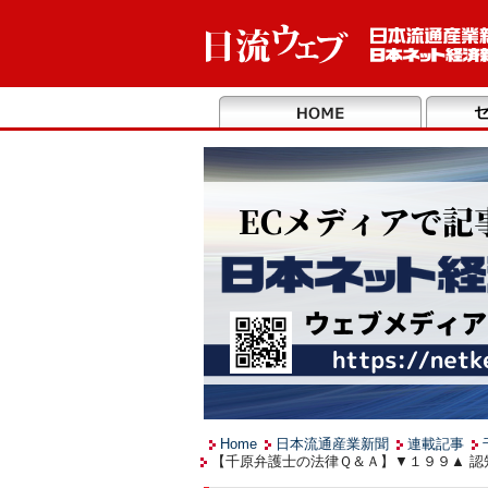
Home
日本流通産業新聞
連載記事
【千原弁護士の法律Ｑ＆Ａ】▼１９９▲ 