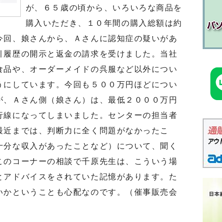
が、６５歳の頃から、いろいろな商品を
購入いただき、１０年間の購入総額は約
今回、娘さんから、Ａさんに認知症の疑いがあ
引履歴の開示と返金の請求を受けました。当社
食品や、オーダーメイドの呉服など以外につい
うにしています。今回も５００万円ほどについ
が、Ａさん側（娘さん）は、最低２０００万円
行線になってしまいました。センターの担当者
最近までは、判断力に全く問題がなかったこ
十分な収入があったことなど）について、聞く
このコーナーの相談で千原先生は、こういう場
とアドバイスをされていた記憶があります。た
いかということも心配なのです。（催事販売会