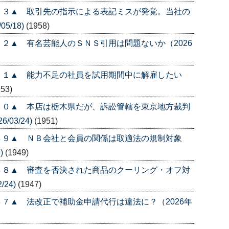
５３▲ 取引先の指示による表記ミスが発覚。当社の
5/18)
(1958)
２▲ 有名芸能人のＳＮＳ引用は問題ないか（2026
５１▲ 能力不足の社員を試用期間中に解雇したい
953)
５０▲ 本店は栃木県だが、訴訟管轄を東京地方裁判
/03/24)
(1951)
４９▲ ＮＢ会社と会員の関係は取適法の規制対象
)
(1949)
４８▲ 審査を否決された商品のクーリング・オフ対
/24)
(1947)
７▲ 法改正で補助金申請代行は違法に？（2026年