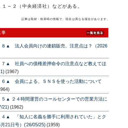
ｔ１～２（中央経済社）などがある。
記事は取材・執筆時の情報で、現在は異なる場合があります。
記事
８▲ 法人会員向けの連鎖販売、注意点は？（2026
５７▲ 社員への債権差押命令の注意点など教えてほ
1)
(1967)
５６▲ 会員による、ＳＮＳを使った活動について
1964)
５▲ ２４時間運営のコールセンターでの営業方法に
/21)
(1962)
５４▲ 「知人に名義を勝手に利用されていた」とク
日号）('26/05/25)
(1959)