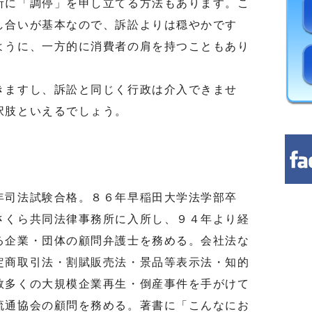
に「調停」を申し立てる方法もあります。こ
し合いが基本なので、訴訟よりは穏やかです
ように、一方的に消費者の肩を持つこともあり
ますし、訴訟と同じく行政は介入できませ
択肢といえるでしょう。
司法試験合格。８６年早稲田大学法学部卒
さくら共同法律事務所に入所し、９４年より経
る企業・団体の顧問弁護士を務める。会社法な
定商取引法・割賦販売法・景品等表示法・知的
数多くの大規模企業再生・倒産事件を手がけて
流通協会の顧問を務める。著書に「こんなにお