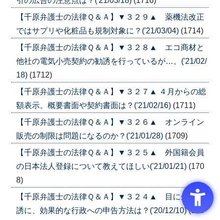
引の広告の注意点は？('21/03/18)
(1716)
【千原弁護士の法律Ｑ＆Ａ】▼３２９▲ 薬機法改正
ではサプリや化粧品も規制対象に？('21/03/04)
(1714)
【千原弁護士の法律Ｑ＆Ａ】▼３２８▲ エコ商材と
他社の電気小売契約の勧誘を行っているが…。('21/02/
18)
(1712)
【千原弁護士の法律Ｑ＆Ａ】▼３２７▲ ４月からの総
額表示。概要書面や契約書面は？('21/02/16)
(1711)
【千原弁護士の法律Ｑ＆Ａ】▼３２６▲ オンライン
販売の制限は問題になるのか？('21/01/28)
(1709)
【千原弁護士の法律Ｑ＆Ａ】▼３２５▲ 外国籍会員
の日本法人登録について教えてほしい('21/01/21)
(170
8)
【千原弁護士の法律Ｑ＆Ａ】▼３２４▲ 目に余る勧
誘に、効果的な行政への申告方法は？('20/12/10)
(170