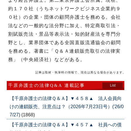
より経営弁護士。第二東京弁護士会所属。現在、
約１７０社（うちネットワークビジネス企業約９
０社）の企業・団体の顧問弁護士を務める。会社
法などの一般的な法分野に加え、特定商取引法・
割賦販売法・景品等表示法・知的財産法を専門分
野とし、業界団体である全国直販流通協会の顧問
を務める。著書に「Ｑ＆Ａ連鎖販売取引の法律実
務」（中央経済社）などがある。
記事は取材・執筆時の情報で、現在は異なる場合があります。
千原弁護士の法律Q&A 連載記事
List
【千原弁護士の法律Ｑ＆Ａ】▼４５８▲ 法人会員向
けの連鎖販売、注意点は？（2026年7月23日号）('26/0
7/27)
(1868)
【千原弁護士の法律Ｑ＆Ａ】▼４５７▲ 社員への債