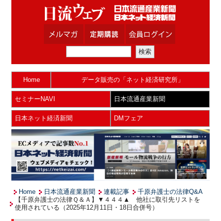
Home
データ販売の「ネット経済研究所」
セミナーNAVI
日本流通産業新聞
日本ネット経済新聞
DMフェア
Home
日本流通産業新聞
連載記事
千原弁護士の法律Q&A
【千原弁護士の法律Ｑ＆Ａ】▼４４４▲ 他社に取引先リストを
使用されている（2025年12月11日・18日合併号）