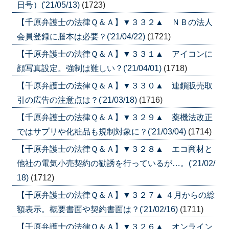
日号）('21/05/13)
(1723)
【千原弁護士の法律Ｑ＆Ａ】▼３３２▲ ＮＢの法人
会員登録に謄本は必要？('21/04/22)
(1721)
【千原弁護士の法律Ｑ＆Ａ】▼３３１▲ アイコンに
顔写真設定。強制は難しい？('21/04/01)
(1718)
【千原弁護士の法律Ｑ＆Ａ】▼３３０▲ 連鎖販売取
引の広告の注意点は？('21/03/18)
(1716)
【千原弁護士の法律Ｑ＆Ａ】▼３２９▲ 薬機法改正
ではサプリや化粧品も規制対象に？('21/03/04)
(1714)
【千原弁護士の法律Ｑ＆Ａ】▼３２８▲ エコ商材と
他社の電気小売契約の勧誘を行っているが…。('21/02/
18)
(1712)
【千原弁護士の法律Ｑ＆Ａ】▼３２７▲ ４月からの総
額表示。概要書面や契約書面は？('21/02/16)
(1711)
【千原弁護士の法律Ｑ＆Ａ】▼３２６▲ オンライン