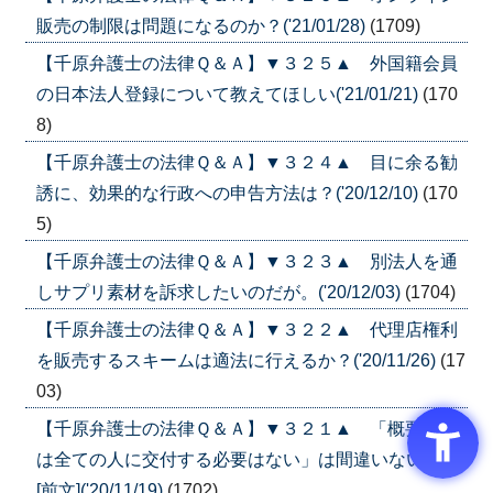
販売の制限は問題になるのか？('21/01/28)
(1709)
【千原弁護士の法律Ｑ＆Ａ】▼３２５▲ 外国籍会員
の日本法人登録について教えてほしい('21/01/21)
(170
8)
【千原弁護士の法律Ｑ＆Ａ】▼３２４▲ 目に余る勧
誘に、効果的な行政への申告方法は？('20/12/10)
(170
5)
【千原弁護士の法律Ｑ＆Ａ】▼３２３▲ 別法人を通
しサプリ素材を訴求したいのだが。('20/12/03)
(1704)
【千原弁護士の法律Ｑ＆Ａ】▼３２２▲ 代理店権利
を販売するスキームは適法に行えるか？('20/11/26)
(17
03)
【千原弁護士の法律Ｑ＆Ａ】▼３２１▲ 「概要書面
は全ての人に交付する必要はない」は間違いないか？
[前文]('20/11/19)
(1702)