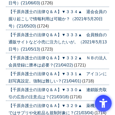
日号）('21/06/03)
(1726)
【千原弁護士の法律Ｑ＆Ａ】▼３３４▲ 退会会員の
掘り起こしで情報利用は可能か？（2021年5月20日
号）('21/05/20)
(1724)
【千原弁護士の法律Ｑ＆Ａ】▼３３３▲ 会員独自の
通販サイトなど小売に注力したいが。（2021年5月13
日号）('21/05/13)
(1723)
【千原弁護士の法律Ｑ＆Ａ】▼３３２▲ ＮＢの法人
会員登録に謄本は必要？('21/04/22)
(1721)
【千原弁護士の法律Ｑ＆Ａ】▼３３１▲ アイコンに
顔写真設定。強制は難しい？('21/04/01)
(1718)
【千原弁護士の法律Ｑ＆Ａ】▼３３０▲ 連鎖販売取
引の広告の注意点は？('21/03/18)
(1716)
【千原弁護士の法律Ｑ＆Ａ】▼３２９▲ 薬機法改正
ではサプリや化粧品も規制対象に？('21/03/04)
(1714)