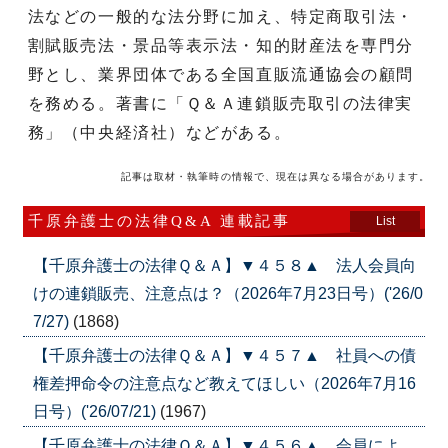
法などの一般的な法分野に加え、特定商取引法・
割賦販売法・景品等表示法・知的財産法を専門分
野とし、業界団体である全国直販流通協会の顧問
を務める。著書に「Ｑ＆Ａ連鎖販売取引の法律実
務」（中央経済社）などがある。
記事は取材・執筆時の情報で、現在は異なる場合があります。
千原弁護士の法律Q&A 連載記事
List
【千原弁護士の法律Ｑ＆Ａ】▼４５８▲ 法人会員向
けの連鎖販売、注意点は？（2026年7月23日号）('26/0
7/27)
(1868)
【千原弁護士の法律Ｑ＆Ａ】▼４５７▲ 社員への債
権差押命令の注意点など教えてほしい（2026年7月16
日号）('26/07/21)
(1967)
【千原弁護士の法律Ｑ＆Ａ】▼４５６▲ 会員によ