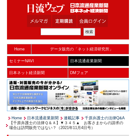
Home
データ販売の「ネット経済研究所」
セミナーNAVI
日本流通産業新聞
日本ネット経済新聞
DMフェア
Home
日本流通産業新聞
連載記事
千原弁護士の法律Q&A
【千原弁護士の法律Ｑ＆Ａ】▼３４５▲ お客さまからの請求の
場合は訪問販売ではない？（2021年11月4日号）