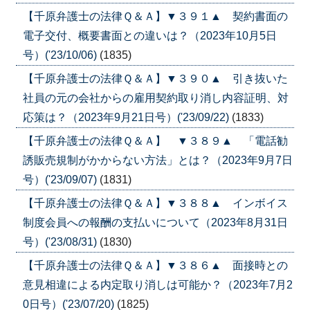
【千原弁護士の法律Ｑ＆Ａ】▼３９１▲ 契約書面の
電子交付、概要書面との違いは？（2023年10月5日
号）('23/10/06)
(1835)
【千原弁護士の法律Ｑ＆Ａ】▼３９０▲ 引き抜いた
社員の元の会社からの雇用契約取り消し内容証明、対
応策は？（2023年9月21日号）('23/09/22)
(1833)
【千原弁護士の法律Ｑ＆Ａ】 ▼３８９▲ 「電話勧
誘販売規制がかからない方法」とは？（2023年9月7日
号）('23/09/07)
(1831)
【千原弁護士の法律Ｑ＆Ａ】▼３８８▲ インボイス
制度会員への報酬の支払いについて（2023年8月31日
号）('23/08/31)
(1830)
【千原弁護士の法律Ｑ＆Ａ】▼３８６▲ 面接時との
意見相違による内定取り消しは可能か？（2023年7月2
0日号）('23/07/20)
(1825)