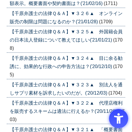
額表示。概要書面や契約書面は？('21/02/16)
(1711)
【千原弁護士の法律Ｑ＆Ａ】▼３２６▲ オンライン
販売の制限は問題になるのか？('21/01/28)
(1709)
【千原弁護士の法律Ｑ＆Ａ】▼３２５▲ 外国籍会員
の日本法人登録について教えてほしい('21/01/21)
(170
8)
【千原弁護士の法律Ｑ＆Ａ】▼３２４▲ 目に余る勧
誘に、効果的な行政への申告方法は？('20/12/10)
(170
5)
【千原弁護士の法律Ｑ＆Ａ】▼３２３▲ 別法人を通
しサプリ素材を訴求したいのだが。('20/12/03)
(1704)
【千原弁護士の法律Ｑ＆Ａ】▼３２２▲ 代理店権利
を販売するスキームは適法に行えるか？('20/11/26)
(17
03)
【千原弁護士の法律Ｑ＆Ａ】▼３２１▲ 「概要書面