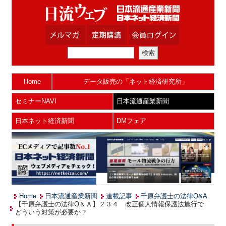
Home
データ販売の「ネット経済研究所」
セミナーNAVI
日本流通産業新聞
日本ネット経済新聞
DMフェア
Home
日本流通産業新聞
連載記事
千原弁護士の法律Q&A
【千原弁護士の法律Q＆Ａ】２３４ 改正個人情報保護法施行で
どういう対策が必要か？