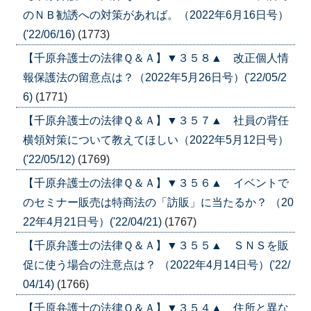
のＮＢ勧誘への対策があれば。（2022年6月16日号）
('22/06/16)
(1773)
【千原弁護士の法律Ｑ＆Ａ】▼３５８▲ 改正個人情
報保護法の留意点は？（2022年5月26日号）('22/05/2
6)
(1771)
【千原弁護士の法律Ｑ＆Ａ】▼３５７▲ 社員の背任
横領対策について教えてほしい（2022年5月12日号）
('22/05/12)
(1769)
【千原弁護士の法律Ｑ＆Ａ】▼３５６▲ イベントで
のセミナー販売は特商法の「訪販」に当たるか？ （20
22年4月21日号）('22/04/21)
(1767)
【千原弁護士の法律Ｑ＆Ａ】▼３５５▲ ＳＮＳを販
促に使う場合の注意点は？ （2022年4月14日号）('22/
04/14)
(1766)
【千原弁護士の法律Ｑ＆Ａ】▼３５４▲ 住所と異な