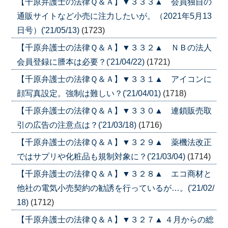
【千原弁護士の法律Ｑ＆Ａ】▼３３３▲ 会員独自の
通販サイトなど小売に注力したいが。（2021年5月13
日号）('21/05/13)
(1723)
【千原弁護士の法律Ｑ＆Ａ】▼３３２▲ ＮＢの法人
会員登録に謄本は必要？('21/04/22)
(1721)
【千原弁護士の法律Ｑ＆Ａ】▼３３１▲ アイコンに
顔写真設定。強制は難しい？('21/04/01)
(1718)
【千原弁護士の法律Ｑ＆Ａ】▼３３０▲ 連鎖販売取
引の広告の注意点は？('21/03/18)
(1716)
【千原弁護士の法律Ｑ＆Ａ】▼３２９▲ 薬機法改正
ではサプリや化粧品も規制対象に？('21/03/04)
(1714)
【千原弁護士の法律Ｑ＆Ａ】▼３２８▲ エコ商材と
他社の電気小売契約の勧誘を行っているが…。('21/02/
18)
(1712)
【千原弁護士の法律Ｑ＆Ａ】▼３２７▲ ４月からの総