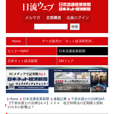
Home
データ販売の「ネット経済研究所」
セミナーNAVI
日本流通産業新聞
日本ネット経済新聞
DMフェア
Home
日本流通産業新聞
連載記事
千原弁護士の法律Q&A
【千原弁護士の法律Q＆Ａ】２５４ 改正特商法の定期購入規制
のＮＢの影響は？