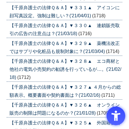
【千原弁護士の法律Ｑ＆Ａ】▼３３１▲ アイコンに
顔写真設定。強制は難しい？('21/04/01)
(1718)
【千原弁護士の法律Ｑ＆Ａ】▼３３０▲ 連鎖販売取
引の広告の注意点は？('21/03/18)
(1716)
【千原弁護士の法律Ｑ＆Ａ】▼３２９▲ 薬機法改正
ではサプリや化粧品も規制対象に？('21/03/04)
(1714)
【千原弁護士の法律Ｑ＆Ａ】▼３２８▲ エコ商材と
他社の電気小売契約の勧誘を行っているが…。('21/02/
18)
(1712)
【千原弁護士の法律Ｑ＆Ａ】▼３２７▲ ４月からの総
額表示。概要書面や契約書面は？('21/02/16)
(1711)
【千原弁護士の法律Ｑ＆Ａ】▼３２６▲ オンライン
販売の制限は問題になるのか？('21/01/28)
(1709)
【千原弁護士の法律Ｑ＆Ａ】▼３２５▲ 外国籍会員