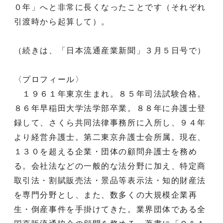
０年」へと非常に長くなったことです（それぞれ
引渡時から起算して）。
（続きは、「日本流通産業新聞」３月５日号で）
〈プロフィール〉
１９６１年東京生まれ。８５年司法試験合格。
８６年早稲田大学法学部卒業。８８年に弁護士登
録して、さくら共同法律事務所に入所し、９４年
より経営弁護士。第二東京弁護士会所属。現在、
１３０を超える企業・団体の顧問弁護士を務め
る。会社法などの一般的な法分野に加え、特定商
取引法・割賦販売法・景品等表示法・知的財産法
を専門分野とし、また、数多くの大規模企業再
生・倒産事件を手掛けてきた。業界団体である全