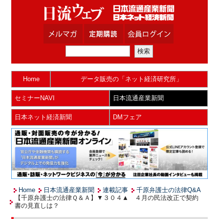
Home
データ販売の「ネット経済研究所」
セミナーNAVI
日本流通産業新聞
日本ネット経済新聞
DMフェア
Home
日本流通産業新聞
連載記事
千原弁護士の法律Q&A
【千原弁護士の法律Ｑ＆Ａ】▼３０４▲ ４月の民法改正で契約
書の見直しは？