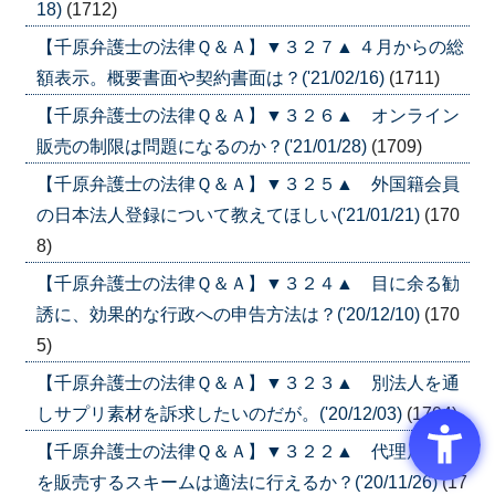
18)
(1712)
【千原弁護士の法律Ｑ＆Ａ】▼３２７▲ ４月からの総
額表示。概要書面や契約書面は？('21/02/16)
(1711)
【千原弁護士の法律Ｑ＆Ａ】▼３２６▲ オンライン
販売の制限は問題になるのか？('21/01/28)
(1709)
【千原弁護士の法律Ｑ＆Ａ】▼３２５▲ 外国籍会員
の日本法人登録について教えてほしい('21/01/21)
(170
8)
【千原弁護士の法律Ｑ＆Ａ】▼３２４▲ 目に余る勧
誘に、効果的な行政への申告方法は？('20/12/10)
(170
5)
【千原弁護士の法律Ｑ＆Ａ】▼３２３▲ 別法人を通
しサプリ素材を訴求したいのだが。('20/12/03)
(1704)
【千原弁護士の法律Ｑ＆Ａ】▼３２２▲ 代理店権利
を販売するスキームは適法に行えるか？('20/11/26)
(17