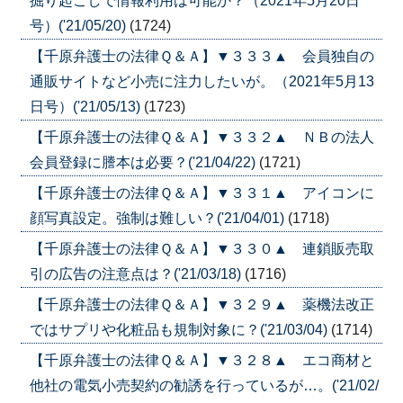
掘り起こしで情報利用は可能か？（2021年5月20日
号）('21/05/20)
(1724)
【千原弁護士の法律Ｑ＆Ａ】▼３３３▲ 会員独自の
通販サイトなど小売に注力したいが。（2021年5月13
日号）('21/05/13)
(1723)
【千原弁護士の法律Ｑ＆Ａ】▼３３２▲ ＮＢの法人
会員登録に謄本は必要？('21/04/22)
(1721)
【千原弁護士の法律Ｑ＆Ａ】▼３３１▲ アイコンに
顔写真設定。強制は難しい？('21/04/01)
(1718)
【千原弁護士の法律Ｑ＆Ａ】▼３３０▲ 連鎖販売取
引の広告の注意点は？('21/03/18)
(1716)
【千原弁護士の法律Ｑ＆Ａ】▼３２９▲ 薬機法改正
ではサプリや化粧品も規制対象に？('21/03/04)
(1714)
【千原弁護士の法律Ｑ＆Ａ】▼３２８▲ エコ商材と
他社の電気小売契約の勧誘を行っているが…。('21/02/