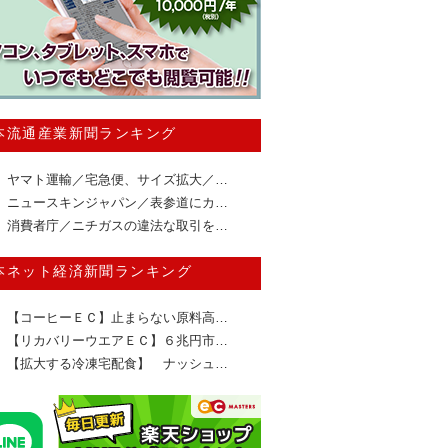
本流通産業新聞ランキング
ヤマト運輸／宅急便、サイズ拡大／…
ニュースキンジャパン／表参道にカ…
消費者庁／ニチガスの違法な取引を…
本ネット経済新聞ランキング
【コーヒーＥＣ】止まらない原料高…
【リカバリーウエアＥＣ】６兆円市…
【拡大する冷凍宅配食】 ナッシュ…