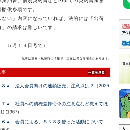
契約書、個別契約書などの全ての契約書類を
害賠償条項です。
ない」内容になっていれば、法的には「出荷
分」の請求は難しいです。
」 ５月１４日号で）
記事は取材・執筆時の情報で、現在は異なる場合があります。
記事
８▲ 法人会員向けの連鎖販売、注意点は？（2026
５７▲ 社員への債権差押命令の注意点など教えてほ
1)
(1967)
５６▲ 会員による、ＳＮＳを使った活動について
1964)