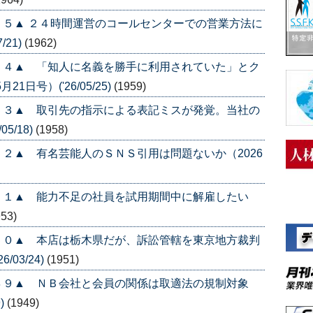
５▲ ２４時間運営のコールセンターでの営業方法に
/21)
(1962)
５４▲ 「知人に名義を勝手に利用されていた」とク
日号）('26/05/25)
(1959)
５３▲ 取引先の指示による表記ミスが発覚。当社の
5/18)
(1958)
２▲ 有名芸能人のＳＮＳ引用は問題ないか（2026
５１▲ 能力不足の社員を試用期間中に解雇したい
953)
５０▲ 本店は栃木県だが、訴訟管轄を東京地方裁判
/03/24)
(1951)
４９▲ ＮＢ会社と会員の関係は取適法の規制対象
)
(1949)