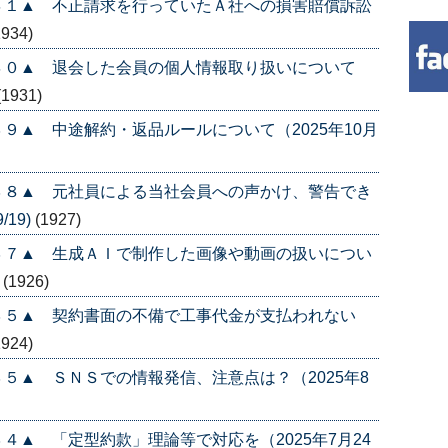
４１▲ 不正請求を行っていたＡ社への損害賠償訴訟
1934)
４０▲ 退会した会員の個人情報取り扱いについて
(1931)
９▲ 中途解約・返品ルールについて（2025年10月
３８▲ 元社員による当社会員への声かけ、警告でき
/19)
(1927)
３７▲ 生成ＡＩで制作した画像や動画の扱いについ
)
(1926)
３５▲ 契約書面の不備で工事代金が支払われない
1924)
５▲ ＳＮＳでの情報発信、注意点は？（2025年8
４▲ 「定型約款」理論等で対応を（2025年7月24