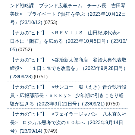
ンド戦略課 ブランド広報チーム チーム長 吉田琴
美氏> プライベートで熱狂を学ぶ（2023年10月12日
号）('23/10/12)
(0753)
【ナカの”ヒト”】 <ＲＥＶＩＵＳ 山田紀弥代表>
日本に「隕石」を広める（2023年10月5日号）('23/10/
05)
(0752)
【ナカの”ヒト”】 <谷治新太郎商店 谷治大典代表取
締役> 「１日１％でも改善を」（2023年9月28日号）
('23/09/28)
(0751)
【ナカの”ヒト”】 <サンコー 﨏（えき）晋介執行役
員・広報部部長・ｅｋｋｙ> 少年期の引きこもり経
験が生きる（2023年9月21日号）('23/09/21)
(0750)
【ナカの”ヒト”】 <フェイラージャパン 八木直久社
長> ロジカル思考で次の５０年へ（2023年9月14日
号）('23/09/14)
(0749)