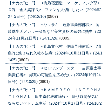
【ナカの”ヒト”】 <梅乃宿酒造 マーケティング部Ｅ
Ｃ課 金大翼課長> ファンを大切にしたい（2024年1
2月5日号）('24/12/10)
(0807)
【ナカの”ヒト”】 <ヤマサキ 通販事業部部長> 岡
崎珠生氏／カラー診断など美容資格の勉強に熱中（20
24年11月21日号）('24/11/26)
(0805)
【ナカの”ヒト”】 <直島文化村 伊崎早秩依氏> ?直
島?に魅せられ入社を決意（2024年10月31日号）('24/1
1/05)
(0802)
【ナカの”ヒト”】 <ゼロワンブースター 吉原慶太事
業責任者> 緑茶の可能性を広めたい（2024年10月24
日号）('24/10/25)
(0801)
【ナカの”ヒト”】 <ＫＡＭＥＲＥＯ ＩＮＴＥＲＮＡ
ＴＩＯＮＡＬ 田中卓代表取締役> 帰り時間が気に
ならないベトナム生活（2024年10月17日号）('24/10/2