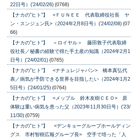
22日号）('24/02/26)
(0768)
【ナカの”ヒト”】 <ＦＵＮＥＥ 代表取締役社長 ヤ
ン・スンジュン氏>（2024年2月8日号）('24/02/08)
(07
66)
【ナカの”ヒト”】 ＜ロイヤル＞ 藤田敦子代表取締
役社長／秘書の経験で得た手土産の知識（2024年2月1
日号）('24/02/01)
(0765)
【ナカの”ヒト”】 <ナチュレジャパン> 橋本真弘代
表／病気が予防できる世界を目指したい（2024年1月2
5日号）('24/01/25)
(0764)
【ナカの”ヒト”】 <メップル 鈴木友樹ＣＥＯ> 原
体験は重い病気を患った父（2023年11月30日号）('23/
11/30)
(0759)
【ナカの”ヒト”】 <デンキョーグループホールディン
グス 市村智樹広報グループ長> 空手で培った「人