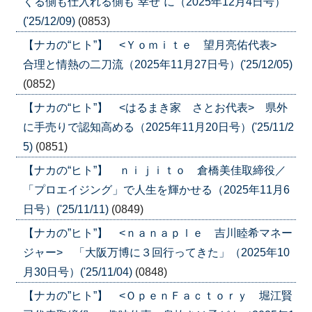
くる側も仕入れる側も”幸せ”に（2025年12月4日号）
('25/12/09)
(0853)
【ナカの“ヒト”】 <Ｙｏｍｉｔｅ 望月亮佑代表>
合理と情熱の二刀流（2025年11月27日号）('25/12/05)
(0852)
【ナカの“ヒト”】 <はるまき家 さとお代表> 県外
に手売りで認知高める（2025年11月20日号）('25/11/2
5)
(0851)
【ナカの“ヒト”】 ｎｉｊｉｔｏ 倉橋美佳取締役／
「プロエイジング」で人生を輝かせる（2025年11月6
日号）('25/11/11)
(0849)
【ナカの”ヒト”】 <ｎａｎａｐｌｅ 吉川睦希マネー
ジャー> 「大阪万博に３回行ってきた」（2025年10
月30日号）('25/11/04)
(0848)
【ナカの”ヒト”】 <ＯｐｅｎＦａｃｔｏｒｙ 堀江賢