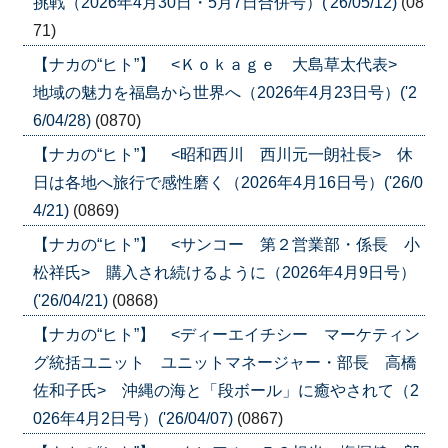
挑戦（2026年4月30日・5月7日合併号）('26/05/12)
(08
71)
【ナカの“ヒト”】 <Ｋｏｋａｇｅ 大島草太代表>
地域の魅力を福島から世界へ（2026年4月23日号）('2
6/04/28)
(0870)
【ナカの“ヒト”】 <昭和西川 西川元一朗社長> 休
日は各地へ旅行で感性磨く（2026年4月16日号）('26/0
4/21)
(0869)
【ナカの“ヒト”】 <サンコー 第２営業部・係長 小
松祥氏> 購入され続けるように（2026年4月9日号）
('26/04/21)
(0868)
【ナカの“ヒト”】 <ディーエイチシー マーケティン
グ統括ユニット ユニットマネージャー・部長 高橋
佐和子氏> 沖縄の海と「段ボール」に癒やされて（2
026年4月2日号）('26/04/07)
(0867)