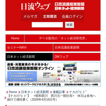
Home
データ販売の「ネット経済研究所」
セミナーNAVI
日本流通産業新聞
日本ネット経済新聞
DMフェア
Home
日本ネット経済新聞
連載記事
ナカの”ヒト”
【ナカの“ヒト”】 <昭和西川 西川元一朗社長> 休日は各地へ
旅行で感性磨く（2026年4月16日号）