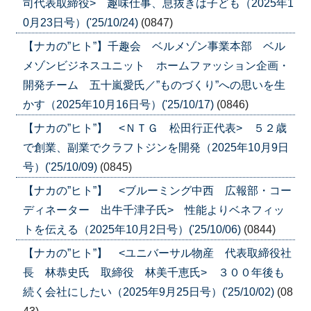
司代表取締役> 趣味仕事、息抜きは子ども（2025年1
0月23日号）('25/10/24)
(0847)
【ナカの”ヒト”】千趣会 ベルメゾン事業本部 ベル
メゾンビジネスユニット ホームファッション企画・
開発チーム 五十嵐愛氏／”ものづくり”への思いを生
かす（2025年10月16日号）('25/10/17)
(0846)
【ナカの”ヒト”】 <ＮＴＧ 松田行正代表> ５２歳
で創業、副業でクラフトジンを開発（2025年10月9日
号）('25/10/09)
(0845)
【ナカの”ヒト”】 <ブルーミング中西 広報部・コー
ディネーター 出牛千津子氏> 性能よりベネフィッ
トを伝える（2025年10月2日号）('25/10/06)
(0844)
【ナカの”ヒト”】 <ユニバーサル物産 代表取締役社
長 林恭史氏 取締役 林美千恵氏> ３００年後も
続く会社にしたい（2025年9月25日号）('25/10/02)
(08