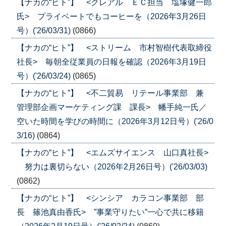
【ナカの“ヒト”】 <クレアル ＥＣ担当 塩塚健一郎
氏> プライベートでもコーヒーを（2026年3月26日
号）('26/03/31)
(0866)
【ナカの“ヒト”】 <ストリーム 市村智樹代表取締役
社長> 毎朝全従業員の日報を確認（2026年3月19日
号）('26/03/24)
(0865)
【ナカの“ヒト”】 <不二貿易 リテール事業部 兼
管理部企画マーケティング課 課長> 幡手純一氏／
空いた時間を学びの時間に（2026年3月12日号）('26/0
3/16)
(0864)
【ナカの“ヒト”】 <エムズサイエンス 山口真社長>
努力は裏切らない（2026年2月26日号）('26/03/03)
(0862)
【ナカの“ヒト”】 <シンシア カラコン事業部 部
長 篠池真由香氏> ”事業守りたい”一心で共に移籍