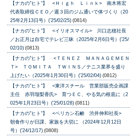
【ナカの”ヒト”】 <Ｈｉｇｈ Ｌｉｎｋ> 南木将宏
代表取締役ＣＥＯ／週３回のジム通いで体づくり（20
25年2月13日号）('25/02/25)
(0814)
【ナカの”ヒト”】 <イリオスマイル> 川口志穂社長
／お正月は自宅でテレビ三昧（2025年2月6日号）('25/
02/10)
(0813)
【ナカの”ヒト”】 <ＴＥＮＥＺ ＭＡＮＡＧＥＭＥＮ
Ｔ> ＴＯＭＩＴＡ ＴＷＩＮＳ／テニス業界を盛り
上げたい（2025年1月30日号）('25/02/04)
(0812)
【ナカの”ヒト”】 <東洋スチール 営業部販売企画課
主任 赤羽瑠梨香氏> 育つＥＣ、やる気の根底に（2
025年1月23日号）('25/01/28)
(0811)
【ナカの”ヒト”】 <ペリカン石鹸 渋井伸和社長>
朝食作りが日課、家族を大切に （2024年12月12日
号）('24/12/17)
(0808)