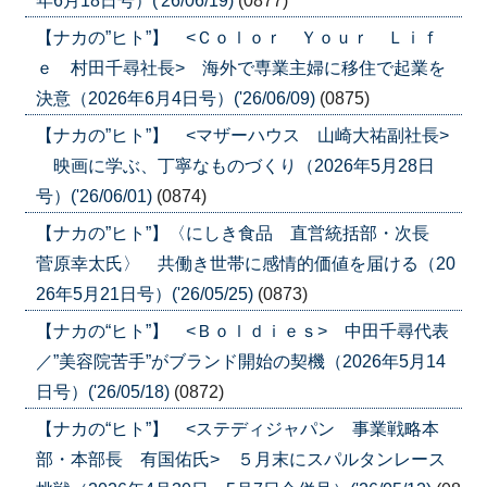
年6月18日号）('26/06/19)
(0877)
【ナカの”ヒト”】 <Ｃｏｌｏｒ Ｙｏｕｒ Ｌｉｆ
ｅ 村田千尋社長> 海外で専業主婦に移住で起業を
決意（2026年6月4日号）('26/06/09)
(0875)
【ナカの”ヒト”】 <マザーハウス 山崎大祐副社長>
映画に学ぶ、丁寧なものづくり（2026年5月28日
号）('26/06/01)
(0874)
【ナカの”ヒト”】〈にしき食品 直営統括部・次長
菅原幸太氏〉 共働き世帯に感情的価値を届ける（20
26年5月21日号）('26/05/25)
(0873)
【ナカの“ヒト”】 <Ｂｏｌｄｉｅｓ> 中田千尋代表
／”美容院苦手”がブランド開始の契機（2026年5月14
日号）('26/05/18)
(0872)
【ナカの“ヒト”】 <ステディジャパン 事業戦略本
部・本部長 有国佑氏> ５月末にスパルタンレース