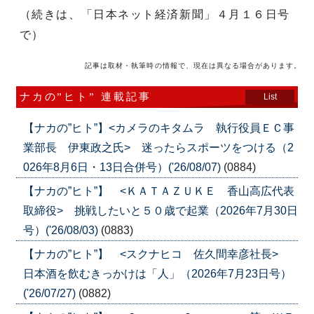
（続きは、「日本ネット経済新聞」４月１６日号
で）
記事は取材・執筆時の情報で、現在は異なる場合があります。
ナカの”ヒト” 連載記事
List
【ナカの”ヒト”】<カメラのキタムラ 執行役員ＥＣ事
業部長 伊東政之氏> 迷ったらスポーツをつける（2
026年8月6日・13日合併号）('26/08/07)
(0884)
【ナカの”ヒト”】 <ＫＡＴＡＺＵＫＥ 香山高広代表
取締役> 挑戦したいと５０歳で起業（2026年7月30日
号）('26/08/03)
(0883)
【ナカの”ヒト”】 <スクナヒコ 佐久間幸彦社長>
日本酒を飲むきっかけは「人」（2026年7月23日号）
('26/07/27)
(0882)