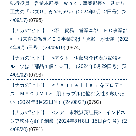
執行役員 営業本部長 Ｗｐｃ．事業部長> 見せ方
工夫の「バズり」がやりがい（2024年9月12日号）('2
4/09/17)
(0795)
【ナカの”ヒト”】 <不二貿易 営業本部 ＥＣ事業部
> 根来直樹係長／ＥＣ事業部は「挑戦」が命題（202
4年9月5日号）('24/09/10)
(0974)
【ナカの”ヒト”】 <アクト 伊藤啓介代表取締役>
ルーツは「部品１個１０円」（2024年8月29日号）('2
4/09/02)
(0793)
【ナカの”ヒト”】 <「Ａｕｒｅｌｉｅ.」をプロデュー
ス ＭＥＧＵＭＩ> 肌トラブルに悩む女性を救いた
い（2024年8月22日号）('24/08/27)
(0792)
【ナカの”ヒト”】 <ノア 末秋淑英社長> インドネ
シア移住を経て創業（2024年8月8日･15日合併号）('2
4/08/20)
(0791)