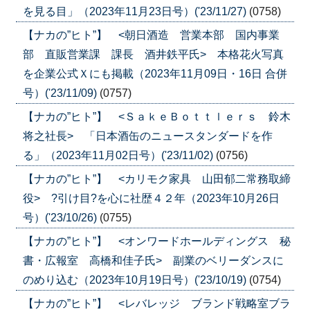
を見る目」（2023年11月23日号）('23/11/27)
(0758)
【ナカの”ヒト”】 <朝日酒造 営業本部 国内事業
部 直販営業課 課長 酒井鉄平氏> 本格花火写真
を企業公式Ｘにも掲載（2023年11月09日・16日 合併
号）('23/11/09)
(0757)
【ナカの”ヒト”】 <ＳａｋｅＢｏｔｔｌｅｒｓ 鈴木
将之社長> 「日本酒缶のニュースタンダードを作
る」（2023年11月02日号）('23/11/02)
(0756)
【ナカの”ヒト”】 <カリモク家具 山田郁二常務取締
役> ?引け目?を心に社歴４２年（2023年10月26日
号）('23/10/26)
(0755)
【ナカの”ヒト”】 <オンワードホールディングス 秘
書・広報室 高橋和佳子氏> 副業のベリーダンスに
のめり込む（2023年10月19日号）('23/10/19)
(0754)
【ナカの”ヒト”】 <レバレッジ ブランド戦略室ブラ