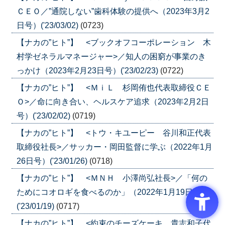
ＣＥＯ／”通院しない”歯科体験の提供へ（2023年3月2
日号）('23/03/02)
(0723)
【ナカの”ヒト”】 <ブックオフコーポレーション 木
村学ゼネラルマネージャー>／知人の困窮が事業のき
っかけ（2023年2月23日号）('23/02/23)
(0722)
【ナカの”ヒト”】 <ＭｉＬ 杉岡侑也代表取締役ＣＥ
Ｏ>／命に向き合い、ヘルスケア追求（2023年2月2日
号）('23/02/02)
(0719)
【ナカの”ヒト”】 <トウ・キユーピー 谷川和正代表
取締役社長>／サッカー・岡田監督に学ぶ（2022年1月
26日号）('23/01/26)
(0718)
【ナカの”ヒト”】 <ＭＮＨ 小澤尚弘社長>／「何の
ためにコオロギを食べるのか」（2022年1月19日号）
('23/01/19)
(0717)
【ナカの”ヒト”】 <約束のチーズケーキ 貴志和子代