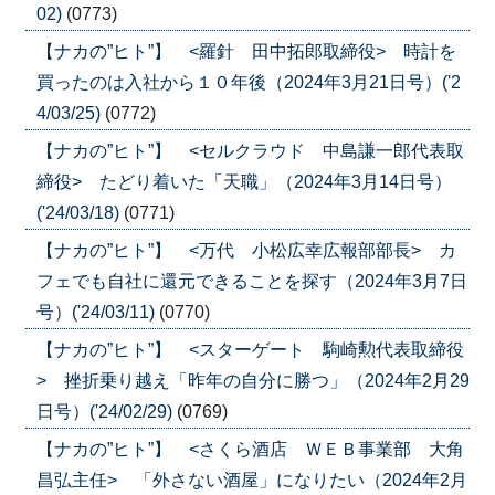
02)
(0773)
【ナカの”ヒト”】 <羅針 田中拓郎取締役> 時計を
買ったのは入社から１０年後（2024年3月21日号）('2
4/03/25)
(0772)
【ナカの”ヒト”】 <セルクラウド 中島謙一郎代表取
締役> たどり着いた「天職」（2024年3月14日号）
('24/03/18)
(0771)
【ナカの”ヒト”】 <万代 小松広幸広報部部長> カ
フェでも自社に還元できることを探す（2024年3月7日
号）('24/03/11)
(0770)
【ナカの”ヒト”】 <スターゲート 駒崎勲代表取締役
> 挫折乗り越え「昨年の自分に勝つ」（2024年2月29
日号）('24/02/29)
(0769)
【ナカの”ヒト”】 <さくら酒店 ＷＥＢ事業部 大角
昌弘主任> 「外さない酒屋」になりたい（2024年2月