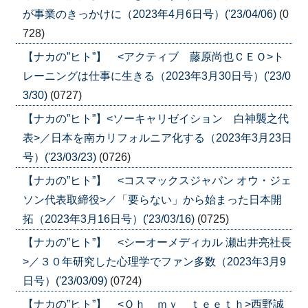
が事業のきっかけに（2023年4月6日号）('23/04/06)
(0
728)
【ナカの”ヒト”】 <アクティブ 藤原尚也ＣＥＯ>ト
レーニングは仕事に生きる（2023年3月30日号）('23/0
3/30)
(0727)
【ナカの”ヒト”】<ソーキャリゼイション 白神襲之代
表>／日本を南カリフォルニア化する（2023年3月23日
号）('23/03/23)
(0726)
【ナカの”ヒト”】 <コスマックスジャパン オウ・ジェ
ソン代表取締役>／「要らない」から始まった日本開
拓（2023年3月16日号）('23/03/16)
(0725)
【ナカの”ヒト”】 <シーオーメディカル 瀬出井亮社長
>／３０年研究した心理学でファン多数（2023年3月9
日号）('23/03/09)
(0724)
【ナカの”ヒト”】 <Ｏｈ ｍｙ ｔｅｅｔｈ>西野誠