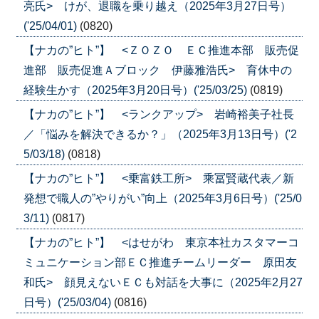
亮氏> けが、退職を乗り越え（2025年3月27日号）
('25/04/01)
(0820)
【ナカの”ヒト”】 <ＺＯＺＯ ＥＣ推進本部 販売促
進部 販売促進Ａブロック 伊藤雅浩氏> 育休中の
経験生かす（2025年3月20日号）('25/03/25)
(0819)
【ナカの”ヒト”】 <ランクアップ> 岩崎裕美子社長
／「悩みを解決できるか？」（2025年3月13日号）('2
5/03/18)
(0818)
【ナカの”ヒト”】 <乗富鉄工所> 乘冨賢蔵代表／新
発想で職人の”やりがい”向上（2025年3月6日号）('25/0
3/11)
(0817)
【ナカの”ヒト”】 <はせがわ 東京本社カスタマーコ
ミュニケーション部ＥＣ推進チームリーダー 原田友
和氏> 顔見えないＥＣも対話を大事に（2025年2月27
日号）('25/03/04)
(0816)