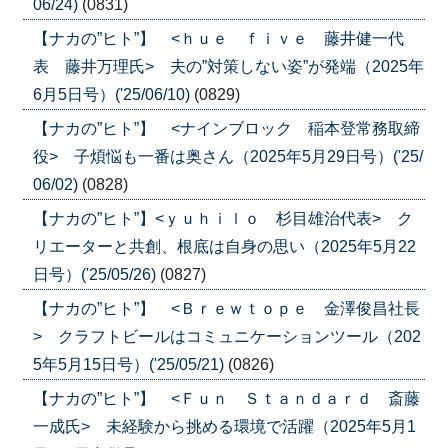
06/24)
(0831)
【ナカの”ヒト”】 <ｈｕｅ ｆｉｖｅ 藤井健一代
表 藤井万理氏> 夫の”対策しない姿”が発端（2025年
6月5日号）('25/06/10)
(0829)
【ナカの”ヒト”】 <ナインブロック 稲本登常務取締
役> 子煩悩も一番は奥さん（2025年5月29日号）('25/
06/02)
(0828)
【ナカの”ヒト”】<ｙｕｈｉｌｏ 杉目雄治代表> ク
リエーターと共創、根底は自身の思い（2025年5月22
日号）('25/05/26)
(0827)
【ナカの”ヒト”】 <Ｂｒｅｗｔｏｐｅ 金澤俊昌社長
> クラフトビールはコミュニケーションツール（202
5年5月15日号）('25/05/21)
(0826)
【ナカの”ヒト”】 <Ｆｕｎ Ｓｔａｎｄａｒｄ 斎藤
一成氏> 未経験から挑める環境で活躍（2025年5月1