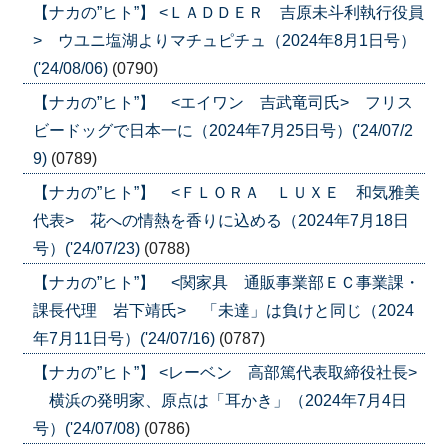
【ナカの”ヒト”】 <ＬＡＤＤＥＲ 吉原未斗利執行役員
> ウユニ塩湖よりマチュピチュ（2024年8月1日号）
('24/08/06)
(0790)
【ナカの”ヒト”】 <エイワン 吉武竜司氏> フリス
ビードッグで日本一に（2024年7月25日号）('24/07/2
9)
(0789)
【ナカの”ヒト”】 <ＦＬＯＲＡ ＬＵＸＥ 和気雅美
代表> 花への情熱を香りに込める（2024年7月18日
号）('24/07/23)
(0788)
【ナカの”ヒト”】 <関家具 通販事業部ＥＣ事業課・
課長代理 岩下靖氏> 「未達」は負けと同じ（2024
年7月11日号）('24/07/16)
(0787)
【ナカの”ヒト”】 <レーベン 高部篤代表取締役社長>
横浜の発明家、原点は「耳かき」（2024年7月4日
号）('24/07/08)
(0786)