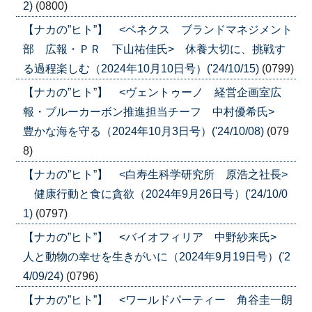
2)
(0800)
【ナカの”ヒト”】 <ベネクス ブランドマネジメント
部 広報・ＰＲ 下山祐佳氏> 休養大切に、挑戦す
る過程楽しむ（2024年10月10日号）('24/10/15)
(0799)
【ナカの”ヒト”】 <ヴェントゥーノ 経営企画室広
報・ブルーカーボン推進担当チーフ 中村優希氏>
豊かな海を守る（2024年10月3日号）('24/10/08)
(079
8)
【ナカの”ヒト”】 <白寿生科学研究所 原浩之社長>
健康行動と食に貪欲（2024年9月26日号）('24/10/0
1)
(0797)
【ナカの”ヒト”】 <バイオフィリア 中野紗来氏>
人と動物の幸せを生きがいに（2024年9月19日号）('2
4/09/24)
(0796)
【ナカの”ヒト”】 <ワールドパーティー 角谷圭一朗