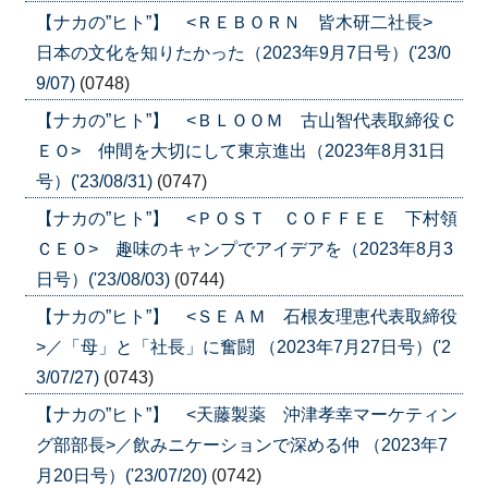
【ナカの”ヒト”】 <ＲＥＢＯＲＮ 皆木研二社長>
日本の文化を知りたかった（2023年9月7日号）('23/0
9/07)
(0748)
【ナカの”ヒト”】 <ＢＬＯＯＭ 古山智代表取締役Ｃ
ＥＯ> 仲間を大切にして東京進出（2023年8月31日
号）('23/08/31)
(0747)
【ナカの”ヒト”】 <ＰＯＳＴ ＣＯＦＦＥＥ 下村領
ＣＥＯ> 趣味のキャンプでアイデアを（2023年8月3
日号）('23/08/03)
(0744)
【ナカの”ヒト”】 <ＳＥＡＭ 石根友理恵代表取締役
>／「母」と「社長」に奮闘 （2023年7月27日号）('2
3/07/27)
(0743)
【ナカの”ヒト”】 <天藤製薬 沖津孝幸マーケティン
グ部部長>／飲みニケーションで深める仲 （2023年7
月20日号）('23/07/20)
(0742)