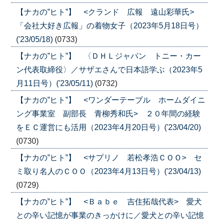
【ナカの”ヒト”】 <クランド 広報 遠山彩華氏>
「会社大好き広報」の着物女子（2023年5月18日号）
('23/05/18)
(0733)
【ナカの”ヒト”】 〈ＤＨＬジャパン トニー・カー
ン代表取締役〉／サザエさんで日本語学ぶ（2023年5
月11日号）('23/05/11)
(0732)
【ナカの”ヒト”】 <ワンダーテーブル ホームダイニ
ング事業室 副部長 青柳秀和氏> ２０年間の経験
をＥＣ運営にも活用（2023年4月20日号）('23/04/20)
(0730)
【ナカの”ヒト”】 <サプリノ 若松孝浩ＣＯＯ> セ
ミ取り名人のＣＯＯ（2023年4月13日号）('23/04/13)
(0729)
【ナカの”ヒト”】 <Ｂａｂｅ 吉住拓哉代表> 愛犬
との辛い記憶が事業のきっかけに／愛犬との辛い記憶