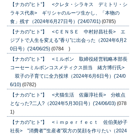
【ナカの”ヒト”】 <クレタ・シラキス デミトリ・シ
ラキス代表> ギリシャのルーツ生かし、「本物の
食」残す（2024年6月27日号）('24/07/01)
(0785)
【ナカの”ヒト”】 <ＣＥＮＳＥ 中村好昌社長> エ
ジプトで人生を変える”香り”に出会った（2024年6月2
0日号）('24/06/25)
(0784 )
【ナカの”ヒト”】 <ミルボン 取締役経営戦略本部長
コーセーミルボンコスメティクス担当 緒方博行氏>
双子の子育てに全力投球（2024年6月6日号）('24/0
6/10)
(0782)
【ナカの”ヒト”】 <犬猫生活 佐藤淳社長> 分岐点
となった?二人?（2024年5月30日号）('24/06/03)
(078
1)
【ナカの”ヒト”】 <ｉｍｐｅｒｆｅｃｔ 佐伯美紗子
社長> ”消費者””生産者”双方の笑顔を作りたい（2024