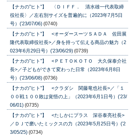
【ナカの”ヒト”】 〈ＤＩＦＦ． 清水雄一代表取締
役社長〉／左右別サイズを普遍的に（2023年7月5日
号）('23/07/06)
(0740)
【ナカの”ヒト”】 <オーダースーツＳＡＤＡ 佐田展
隆代表取締役社長>／身を持って伝える商品の魅力（2
023年6月29日号）('23/06/29)
(0739)
【ナカの”ヒト”】 <ＰＥＴＯＫＯＴＯ 大久保泰介社
長>／子どもができて変わった日常（2023年6月8日
号）('23/06/08)
(0736)
【ナカの”ヒト”】 <クラダシ 関藤竜也社長>／「１
００戦１００敗は覚悟の上」（2023年6月1日号）('23/
06/01)
(0735)
【ナカの”ヒト”】 <たしかにプラス 深谷泰亮社長>
／ＤＪで磨いたミックスの力（2023年5月25日号）('2
3/05/25)
(0734)