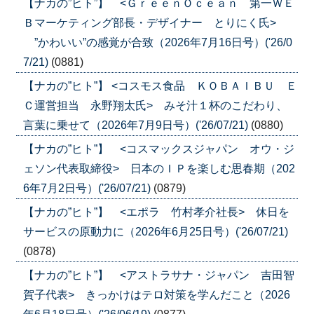
【ナカの”ヒト”】 <ＧｒｅｅｎＯｃｅａｎ 第一ＷＥ
Ｂマーケティング部長・デザイナー とりにく氏>
”かわいい”の感覚が合致（2026年7月16日号）('26/0
7/21)
(0881)
【ナカの”ヒト”】 <コスモス食品 ＫＯＢＡＩＢＵ Ｅ
Ｃ運営担当 永野翔太氏> みそ汁１杯のこだわり、
言葉に乗せて（2026年7月9日号）('26/07/21)
(0880)
【ナカの”ヒト”】 <コスマックスジャパン オウ・ジ
ェソン代表取締役> 日本のＩＰを楽しむ思春期（202
6年7月2日号）('26/07/21)
(0879)
【ナカの”ヒト”】 <エポラ 竹村孝介社長> 休日を
サービスの原動力に（2026年6月25日号）('26/07/21)
(0878)
【ナカの”ヒト”】 <アストラサナ・ジャパン 吉田智
賀子代表> きっかけはテロ対策を学んだこと（2026