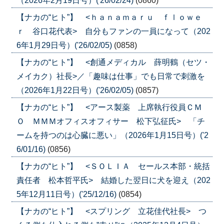
（2026年2月19日号）('26/02/24)
(0860)
【ナカの“ヒト”】 <ｈａｎａｍａｒｕ ｆｌｏｗｅ
ｒ 谷口花代表> 自分もファンの一員になって（202
6年1月29日号）('26/02/05)
(0858)
【ナカの“ヒト”】 <創通メディカル 薛明鶴（セツ・
メイカク）社長>／「趣味は仕事」でも日常で刺激を
（2026年1月22日号）('26/02/05)
(0857)
【ナカの“ヒト”】 <アース製薬 上席執行役員ＣＭ
Ｏ ＭＭＭオフィスオフィサー 松下弘征氏> 「チ
ームを持つのは心臓に悪い」（2026年1月15日号）('2
6/01/16)
(0856)
【ナカの“ヒト”】 <ＳＯＬＩＡ セールス本部・統括
責任者 松本哲平氏> 結婚した翌日に犬を迎え（202
5年12月11日号）('25/12/16)
(0854)
【ナカの“ヒト”】 <スプリング 立花佳代社長> つ