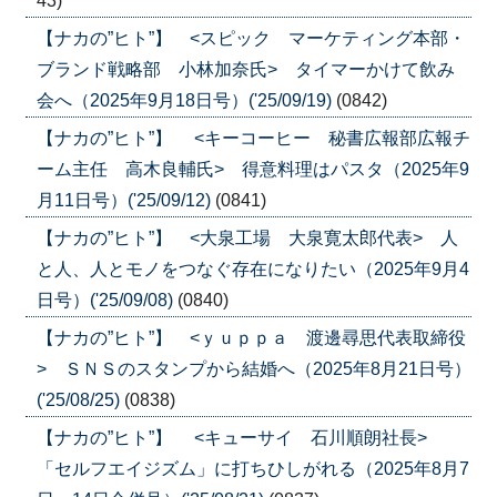
43)
【ナカの”ヒト”】 <スピック マーケティング本部・
ブランド戦略部 小林加奈氏> タイマーかけて飲み
会へ（2025年9月18日号）('25/09/19)
(0842)
【ナカの”ヒト”】 <キーコーヒー 秘書広報部広報チ
ーム主任 高木良輔氏> 得意料理はパスタ（2025年9
月11日号）('25/09/12)
(0841)
【ナカの”ヒト”】 <大泉工場 大泉寛太郎代表> 人
と人、人とモノをつなぐ存在になりたい（2025年9月4
日号）('25/09/08)
(0840)
【ナカの”ヒト”】 <ｙｕｐｐａ 渡邊尋思代表取締役
> ＳＮＳのスタンプから結婚へ（2025年8月21日号）
('25/08/25)
(0838)
【ナカの”ヒト”】 <キューサイ 石川順朗社長>
「セルフエイジズム」に打ちひしがれる（2025年8月7