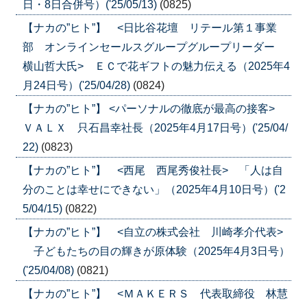
日・8日合併号）('25/05/13)
(0825)
【ナカの”ヒト”】 <日比谷花壇 リテール第１事業
部 オンラインセールスグループグループリーダー
横山哲大氏> ＥＣで花ギフトの魅力伝える（2025年4
月24日号）('25/04/28)
(0824)
【ナカの”ヒト”】 <パーソナルの徹底が最高の接客>
ＶＡＬＸ 只石昌幸社長（2025年4月17日号）('25/04/
22)
(0823)
【ナカの”ヒト”】 <西尾 西尾秀俊社長> 「人は自
分のことは幸せにできない」（2025年4月10日号）('2
5/04/15)
(0822)
【ナカの”ヒト”】 <自立の株式会社 川崎孝介代表>
子どもたちの目の輝きが原体験（2025年4月3日号）
('25/04/08)
(0821)
【ナカの”ヒト”】 <ＭＡＫＥＲＳ 代表取締役 林慧