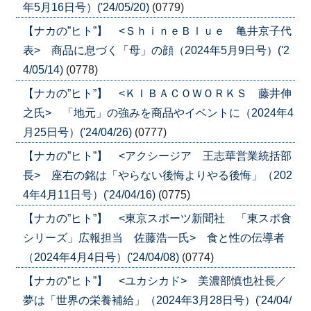
年5月16日号）('24/05/20)
(0779)
【ナカの”ヒト”】 <ＳｈｉｎｅＢｌｕｅ 亀井京子代
表> 商品に息づく「母」の顔（2024年5月9日号）('2
4/05/14)
(0778)
【ナカの”ヒト”】 <ＫＩＢＡＣＯＷＯＲＫＳ 藤井伸
之氏> 「地元」の強みを商品やイベントに（2024年4
月25日号）('24/04/26)
(0777)
【ナカの”ヒト”】 <アクシージア 王志華営業統括部
長> 座右の銘は「やらない後悔よりやる後悔」（202
4年4月11日号）('24/04/16)
(0775)
【ナカの”ヒト”】 <東京スポーツ新聞社 「東スポ食
シリーズ」広報担当 佐藤浩一氏> 食と性の伝導者
（2024年4月4日号）('24/04/08)
(0774)
【ナカの”ヒト”】 <ユカシカド> 美濃部慎也社長／
夢は「世界の栄養補給」（2024年3月28日号）('24/04/