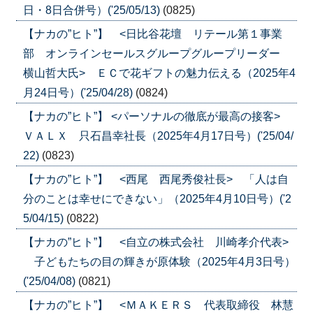
日・8日合併号）('25/05/13)
(0825)
【ナカの”ヒト”】 <日比谷花壇 リテール第１事業
部 オンラインセールスグループグループリーダー
横山哲大氏> ＥＣで花ギフトの魅力伝える（2025年4
月24日号）('25/04/28)
(0824)
【ナカの”ヒト”】 <パーソナルの徹底が最高の接客>
ＶＡＬＸ 只石昌幸社長（2025年4月17日号）('25/04/
22)
(0823)
【ナカの”ヒト”】 <西尾 西尾秀俊社長> 「人は自
分のことは幸せにできない」（2025年4月10日号）('2
5/04/15)
(0822)
【ナカの”ヒト”】 <自立の株式会社 川崎孝介代表>
子どもたちの目の輝きが原体験（2025年4月3日号）
('25/04/08)
(0821)
【ナカの”ヒト”】 <ＭＡＫＥＲＳ 代表取締役 林慧