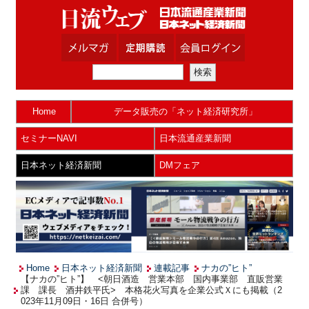
Home
データ販売の「ネット経済研究所」
セミナーNAVI
日本流通産業新聞
日本ネット経済新聞
DMフェア
Home
日本ネット経済新聞
連載記事
ナカの”ヒト”
【ナカの”ヒト”】 <朝日酒造 営業本部 国内事業部 直販営業
課 課長 酒井鉄平氏> 本格花火写真を企業公式Ｘにも掲載（2
023年11月09日・16日 合併号）