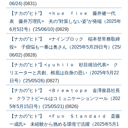
06/24)
(0831)
【ナカの”ヒト”】 <ｈｕｅ ｆｉｖｅ 藤井健一代
表 藤井万理氏> 夫の”対策しない姿”が発端（2025年
6月5日号）('25/06/10)
(0829)
【ナカの”ヒト”】 <ナインブロック 稲本登常務取締
役> 子煩悩も一番は奥さん（2025年5月29日号）('25/
06/02)
(0828)
【ナカの”ヒト”】<ｙｕｈｉｌｏ 杉目雄治代表> ク
リエーターと共創、根底は自身の思い（2025年5月22
日号）('25/05/26)
(0827)
【ナカの”ヒト”】 <Ｂｒｅｗｔｏｐｅ 金澤俊昌社長
> クラフトビールはコミュニケーションツール（202
5年5月15日号）('25/05/21)
(0826)
【ナカの”ヒト”】 <Ｆｕｎ Ｓｔａｎｄａｒｄ 斎藤
一成氏> 未経験から挑める環境で活躍（2025年5月1