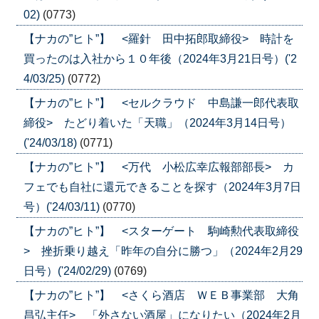
02)
(0773)
【ナカの”ヒト”】 <羅針 田中拓郎取締役> 時計を
買ったのは入社から１０年後（2024年3月21日号）('2
4/03/25)
(0772)
【ナカの”ヒト”】 <セルクラウド 中島謙一郎代表取
締役> たどり着いた「天職」（2024年3月14日号）
('24/03/18)
(0771)
【ナカの”ヒト”】 <万代 小松広幸広報部部長> カ
フェでも自社に還元できることを探す（2024年3月7日
号）('24/03/11)
(0770)
【ナカの”ヒト”】 <スターゲート 駒崎勲代表取締役
> 挫折乗り越え「昨年の自分に勝つ」（2024年2月29
日号）('24/02/29)
(0769)
【ナカの”ヒト”】 <さくら酒店 ＷＥＢ事業部 大角
昌弘主任> 「外さない酒屋」になりたい（2024年2月