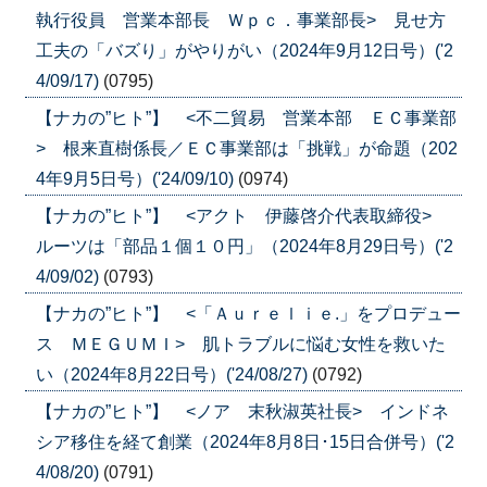
執行役員 営業本部長 Ｗｐｃ．事業部長> 見せ方
工夫の「バズり」がやりがい（2024年9月12日号）('2
4/09/17)
(0795)
【ナカの”ヒト”】 <不二貿易 営業本部 ＥＣ事業部
> 根来直樹係長／ＥＣ事業部は「挑戦」が命題（202
4年9月5日号）('24/09/10)
(0974)
【ナカの”ヒト”】 <アクト 伊藤啓介代表取締役>
ルーツは「部品１個１０円」（2024年8月29日号）('2
4/09/02)
(0793)
【ナカの”ヒト”】 <「Ａｕｒｅｌｉｅ.」をプロデュー
ス ＭＥＧＵＭＩ> 肌トラブルに悩む女性を救いた
い（2024年8月22日号）('24/08/27)
(0792)
【ナカの”ヒト”】 <ノア 末秋淑英社長> インドネ
シア移住を経て創業（2024年8月8日･15日合併号）('2
4/08/20)
(0791)