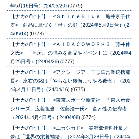
年5月16日号）('24/05/20)
(0779)
【ナカの”ヒト”】 <ＳｈｉｎｅＢｌｕｅ 亀井京子代
表> 商品に息づく「母」の顔（2024年5月9日号）('2
4/05/14)
(0778)
【ナカの”ヒト”】 <ＫＩＢＡＣＯＷＯＲＫＳ 藤井伸
之氏> 「地元」の強みを商品やイベントに（2024年4
月25日号）('24/04/26)
(0777)
【ナカの”ヒト”】 <アクシージア 王志華営業統括部
長> 座右の銘は「やらない後悔よりやる後悔」（202
4年4月11日号）('24/04/16)
(0775)
【ナカの”ヒト”】 <東京スポーツ新聞社 「東スポ食
シリーズ」広報担当 佐藤浩一氏> 食と性の伝導者
（2024年4月4日号）('24/04/08)
(0774)
【ナカの”ヒト”】 <ユカシカド> 美濃部慎也社長／
夢は「世界の栄養補給」（2024年3月28日号）('24/04/