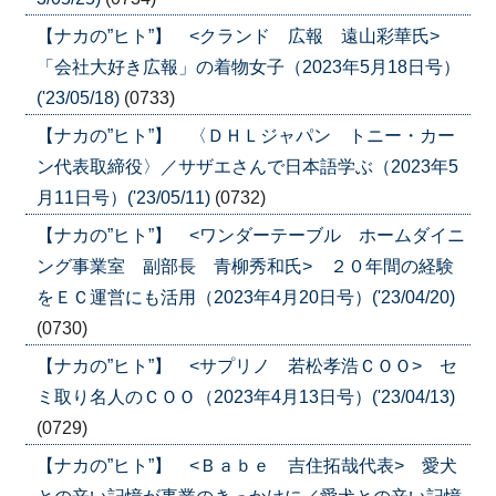
【ナカの”ヒト”】 <クランド 広報 遠山彩華氏>
「会社大好き広報」の着物女子（2023年5月18日号）
('23/05/18)
(0733)
【ナカの”ヒト”】 〈ＤＨＬジャパン トニー・カー
ン代表取締役〉／サザエさんで日本語学ぶ（2023年5
月11日号）('23/05/11)
(0732)
【ナカの”ヒト”】 <ワンダーテーブル ホームダイニ
ング事業室 副部長 青柳秀和氏> ２０年間の経験
をＥＣ運営にも活用（2023年4月20日号）('23/04/20)
(0730)
【ナカの”ヒト”】 <サプリノ 若松孝浩ＣＯＯ> セ
ミ取り名人のＣＯＯ（2023年4月13日号）('23/04/13)
(0729)
【ナカの”ヒト”】 <Ｂａｂｅ 吉住拓哉代表> 愛犬