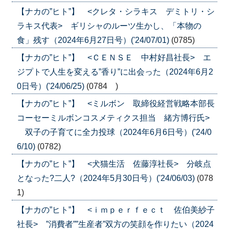
【ナカの”ヒト”】 <クレタ・シラキス デミトリ・シ
ラキス代表> ギリシャのルーツ生かし、「本物の
食」残す（2024年6月27日号）('24/07/01)
(0785)
【ナカの”ヒト”】 <ＣＥＮＳＥ 中村好昌社長> エ
ジプトで人生を変える”香り”に出会った（2024年6月2
0日号）('24/06/25)
(0784 )
【ナカの”ヒト”】 <ミルボン 取締役経営戦略本部長
コーセーミルボンコスメティクス担当 緒方博行氏>
双子の子育てに全力投球（2024年6月6日号）('24/0
6/10)
(0782)
【ナカの”ヒト”】 <犬猫生活 佐藤淳社長> 分岐点
となった?二人?（2024年5月30日号）('24/06/03)
(078
1)
【ナカの”ヒト”】 <ｉｍｐｅｒｆｅｃｔ 佐伯美紗子
社長> ”消費者””生産者”双方の笑顔を作りたい（2024