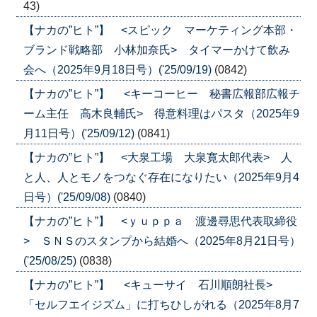
43)
【ナカの”ヒト”】 <スピック マーケティング本部・
ブランド戦略部 小林加奈氏> タイマーかけて飲み
会へ（2025年9月18日号）('25/09/19)
(0842)
【ナカの”ヒト”】 <キーコーヒー 秘書広報部広報チ
ーム主任 高木良輔氏> 得意料理はパスタ（2025年9
月11日号）('25/09/12)
(0841)
【ナカの”ヒト”】 <大泉工場 大泉寛太郎代表> 人
と人、人とモノをつなぐ存在になりたい（2025年9月4
日号）('25/09/08)
(0840)
【ナカの”ヒト”】 <ｙｕｐｐａ 渡邊尋思代表取締役
> ＳＮＳのスタンプから結婚へ（2025年8月21日号）
('25/08/25)
(0838)
【ナカの”ヒト”】 <キューサイ 石川順朗社長>
「セルフエイジズム」に打ちひしがれる（2025年8月7