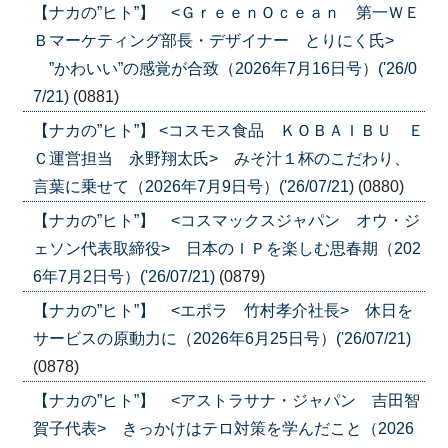
【ナカの”ヒト”】 <ＧｒｅｅｎＯｃｅａｎ 第一ＷＥ
Ｂマーケティング部長・デザイナー とりにく氏>
”かわいい”の感覚が合致（2026年7月16日号）('26/0
7/21)
(0881)
【ナカの”ヒト”】 <コスモス食品 ＫＯＢＡＩＢＵ Ｅ
Ｃ運営担当 永野翔太氏> みそ汁１杯のこだわり、
言葉に乗せて（2026年7月9日号）('26/07/21)
(0880)
【ナカの”ヒト”】 <コスマックスジャパン オウ・ジ
ェソン代表取締役> 日本のＩＰを楽しむ思春期（202
6年7月2日号）('26/07/21)
(0879)
【ナカの”ヒト”】 <エポラ 竹村孝介社長> 休日を
サービスの原動力に（2026年6月25日号）('26/07/21)
(0878)
【ナカの”ヒト”】 <アストラサナ・ジャパン 吉田智
賀子代表> きっかけはテロ対策を学んだこと（2026