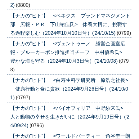
2)
(0800)
【ナカの”ヒト”】 <ベネクス ブランドマネジメント
部 広報・ＰＲ 下山祐佳氏> 休養大切に、挑戦す
る過程楽しむ（2024年10月10日号）('24/10/15)
(0799)
【ナカの”ヒト”】 <ヴェントゥーノ 経営企画室広
報・ブルーカーボン推進担当チーフ 中村優希氏>
豊かな海を守る（2024年10月3日号）('24/10/08)
(079
8)
【ナカの”ヒト”】 <白寿生科学研究所 原浩之社長>
健康行動と食に貪欲（2024年9月26日号）('24/10/0
1)
(0797)
【ナカの”ヒト”】 <バイオフィリア 中野紗来氏>
人と動物の幸せを生きがいに（2024年9月19日号）('2
4/09/24)
(0796)
【ナカの”ヒト”】 <ワールドパーティー 角谷圭一朗