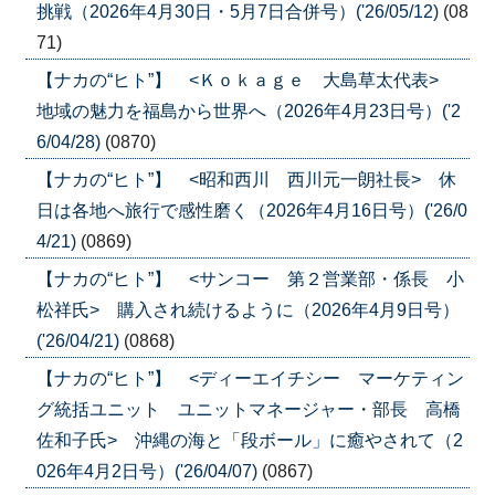
挑戦（2026年4月30日・5月7日合併号）('26/05/12)
(08
71)
【ナカの“ヒト”】 <Ｋｏｋａｇｅ 大島草太代表>
地域の魅力を福島から世界へ（2026年4月23日号）('2
6/04/28)
(0870)
【ナカの“ヒト”】 <昭和西川 西川元一朗社長> 休
日は各地へ旅行で感性磨く（2026年4月16日号）('26/0
4/21)
(0869)
【ナカの“ヒト”】 <サンコー 第２営業部・係長 小
松祥氏> 購入され続けるように（2026年4月9日号）
('26/04/21)
(0868)
【ナカの“ヒト”】 <ディーエイチシー マーケティン
グ統括ユニット ユニットマネージャー・部長 高橋
佐和子氏> 沖縄の海と「段ボール」に癒やされて（2
026年4月2日号）('26/04/07)
(0867)