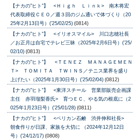
【ナカの”ヒト”】 <Ｈｉｇｈ Ｌｉｎｋ> 南木将宏
代表取締役ＣＥＯ／週３回のジム通いで体づくり（20
25年2月13日号）('25/02/25)
(0814)
【ナカの”ヒト”】 <イリオスマイル> 川口志穂社長
／お正月は自宅でテレビ三昧（2025年2月6日号）('25/
02/10)
(0813)
【ナカの”ヒト”】 <ＴＥＮＥＺ ＭＡＮＡＧＥＭＥＮ
Ｔ> ＴＯＭＩＴＡ ＴＷＩＮＳ／テニス業界を盛り
上げたい（2025年1月30日号）('25/02/04)
(0812)
【ナカの”ヒト”】 <東洋スチール 営業部販売企画課
主任 赤羽瑠梨香氏> 育つＥＣ、やる気の根底に（2
025年1月23日号）('25/01/28)
(0811)
【ナカの”ヒト”】 <ペリカン石鹸 渋井伸和社長>
朝食作りが日課、家族を大切に （2024年12月12日
号）('24/12/17)
(0808)