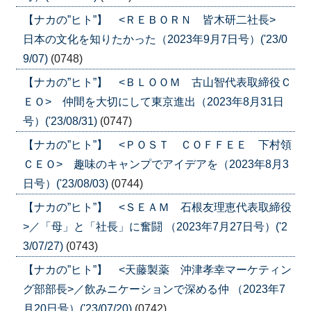
【ナカの”ヒト”】 <ＲＥＢＯＲＮ 皆木研二社長>
日本の文化を知りたかった（2023年9月7日号）('23/0
9/07)
(0748)
【ナカの”ヒト”】 <ＢＬＯＯＭ 古山智代表取締役Ｃ
ＥＯ> 仲間を大切にして東京進出（2023年8月31日
号）('23/08/31)
(0747)
【ナカの”ヒト”】 <ＰＯＳＴ ＣＯＦＦＥＥ 下村領
ＣＥＯ> 趣味のキャンプでアイデアを（2023年8月3
日号）('23/08/03)
(0744)
【ナカの”ヒト”】 <ＳＥＡＭ 石根友理恵代表取締役
>／「母」と「社長」に奮闘 （2023年7月27日号）('2
3/07/27)
(0743)
【ナカの”ヒト”】 <天藤製薬 沖津孝幸マーケティン
グ部部長>／飲みニケーションで深める仲 （2023年7
月20日号）('23/07/20)
(0742)