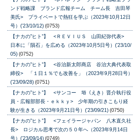
ンド戦略課 ブランド広報チーム チーム長 吉田琴
美氏> プライベートで熱狂を学ぶ（2023年10月12日
号）('23/10/12)
(0753)
【ナカの”ヒト”】 <ＲＥＶＩＵＳ 山田紀弥代表>
日本に「隕石」を広める（2023年10月5日号）('23/10/
05)
(0752)
【ナカの”ヒト”】 <谷治新太郎商店 谷治大典代表取
締役> 「１日１％でも改善を」（2023年9月28日号）
('23/09/28)
(0751)
【ナカの”ヒト”】 <サンコー 﨏（えき）晋介執行役
員・広報部部長・ｅｋｋｙ> 少年期の引きこもり経
験が生きる（2023年9月21日号）('23/09/21)
(0750)
【ナカの”ヒト”】 <フェイラージャパン 八木直久社
長> ロジカル思考で次の５０年へ（2023年9月14日
号）('23/09/14)
(0749)