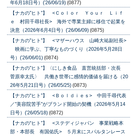
年6月18日号）('26/06/19)
(0877)
【ナカの”ヒト”】 <Ｃｏｌｏｒ Ｙｏｕｒ Ｌｉｆ
ｅ 村田千尋社長> 海外で専業主婦に移住で起業を
決意（2026年6月4日号）('26/06/09)
(0875)
【ナカの”ヒト”】 <マザーハウス 山崎大祐副社長>
映画に学ぶ、丁寧なものづくり（2026年5月28日
号）('26/06/01)
(0874)
【ナカの”ヒト”】〈にしき食品 直営統括部・次長
菅原幸太氏〉 共働き世帯に感情的価値を届ける（20
26年5月21日号）('26/05/25)
(0873)
【ナカの“ヒト”】 <Ｂｏｌｄｉｅｓ> 中田千尋代表
／”美容院苦手”がブランド開始の契機（2026年5月14
日号）('26/05/18)
(0872)
【ナカの“ヒト”】 <ステディジャパン 事業戦略本
部・本部長 有国佑氏> ５月末にスパルタンレース