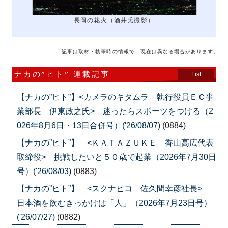
長岡の花火（酒井氏撮影）
記事は取材・執筆時の情報で、現在は異なる場合があります。
ナカの”ヒト” 連載記事
List
【ナカの”ヒト”】<カメラのキタムラ 執行役員ＥＣ事
業部長 伊東政之氏> 迷ったらスポーツをつける（2
026年8月6日・13日合併号）('26/08/07)
(0884)
【ナカの”ヒト”】 <ＫＡＴＡＺＵＫＥ 香山高広代表
取締役> 挑戦したいと５０歳で起業（2026年7月30日
号）('26/08/03)
(0883)
【ナカの”ヒト”】 <スクナヒコ 佐久間幸彦社長>
日本酒を飲むきっかけは「人」（2026年7月23日号）
('26/07/27)
(0882)