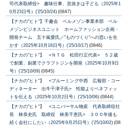
司代表取締役> 趣味仕事、息抜きは子ども（2025年1
0月23日号）('25/10/24)
(0847)
【ナカの”ヒト”】千趣会 ベルメゾン事業本部 ベル
メゾンビジネスユニット ホームファッション企画・
開発チーム 五十嵐愛氏／”ものづくり”への思いを生
かす（2025年10月16日号）('25/10/17)
(0846)
【ナカの”ヒト”】 <ＮＴＧ 松田行正代表> ５２歳
で創業、副業でクラフトジンを開発（2025年10月9日
号）('25/10/09)
(0845)
【ナカの”ヒト”】 <ブルーミング中西 広報部・コー
ディネーター 出牛千津子氏> 性能よりベネフィッ
トを伝える（2025年10月2日号）('25/10/06)
(0844)
【ナカの”ヒト”】 <ユニバーサル物産 代表取締役社
長 林恭史氏 取締役 林美千恵氏> ３００年後も
続く会社にしたい（2025年9月25日号）('25/10/02)
(08