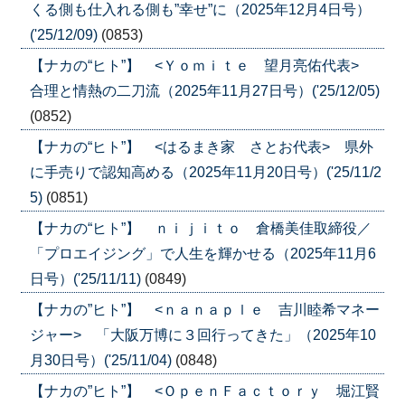
くる側も仕入れる側も”幸せ”に（2025年12月4日号）
('25/12/09)
(0853)
【ナカの“ヒト”】 <Ｙｏｍｉｔｅ 望月亮佑代表>
合理と情熱の二刀流（2025年11月27日号）('25/12/05)
(0852)
【ナカの“ヒト”】 <はるまき家 さとお代表> 県外
に手売りで認知高める（2025年11月20日号）('25/11/2
5)
(0851)
【ナカの“ヒト”】 ｎｉｊｉｔｏ 倉橋美佳取締役／
「プロエイジング」で人生を輝かせる（2025年11月6
日号）('25/11/11)
(0849)
【ナカの”ヒト”】 <ｎａｎａｐｌｅ 吉川睦希マネー
ジャー> 「大阪万博に３回行ってきた」（2025年10
月30日号）('25/11/04)
(0848)
【ナカの”ヒト”】 <ＯｐｅｎＦａｃｔｏｒｙ 堀江賢