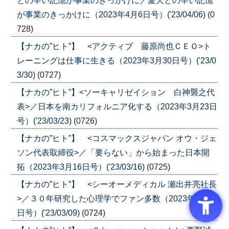
との辛い記憶が事業のきっかけに／愛犬との辛い記憶
が事業のきっかけに（2023年4月6日号）('23/04/06)
(0
728)
【ナカの”ヒト”】 <アクティブ 藤原尚也ＣＥＯ>ト
レーニングは仕事に生きる（2023年3月30日号）('23/0
3/30)
(0727)
【ナカの”ヒト”】<ソーキャリゼイション 白神襲之代
表>／日本を南カリフォルニア化する（2023年3月23日
号）('23/03/23)
(0726)
【ナカの”ヒト”】 <コスマックスジャパン オウ・ジェ
ソン代表取締役>／「要らない」から始まった日本開
拓（2023年3月16日号）('23/03/16)
(0725)
【ナカの”ヒト”】 <シーオーメディカル 瀬出井亮社長
>／３０年研究した心理学でファン多数（2023年3月9
日号）('23/03/09)
(0724)