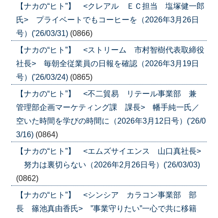
【ナカの“ヒト”】 <クレアル ＥＣ担当 塩塚健一郎
氏> プライベートでもコーヒーを（2026年3月26日
号）('26/03/31)
(0866)
【ナカの“ヒト”】 <ストリーム 市村智樹代表取締役
社長> 毎朝全従業員の日報を確認（2026年3月19日
号）('26/03/24)
(0865)
【ナカの“ヒト”】 <不二貿易 リテール事業部 兼
管理部企画マーケティング課 課長> 幡手純一氏／
空いた時間を学びの時間に（2026年3月12日号）('26/0
3/16)
(0864)
【ナカの“ヒト”】 <エムズサイエンス 山口真社長>
努力は裏切らない（2026年2月26日号）('26/03/03)
(0862)
【ナカの“ヒト”】 <シンシア カラコン事業部 部
長 篠池真由香氏> ”事業守りたい”一心で共に移籍