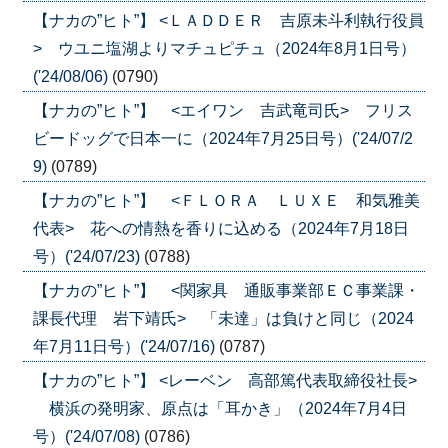
【ナカの”ヒト”】 <ＬＡＤＤＥＲ 吉原未斗利執行役員
> ウユニ塩湖よりマチュピチュ（2024年8月1日号）
('24/08/06)
(0790)
【ナカの”ヒト”】 <エイワン 吉武竜司氏> フリス
ビードッグで日本一に（2024年7月25日号）('24/07/2
9)
(0789)
【ナカの”ヒト”】 <ＦＬＯＲＡ ＬＵＸＥ 和気雅美
代表> 花への情熱を香りに込める（2024年7月18日
号）('24/07/23)
(0788)
【ナカの”ヒト”】 <関家具 通販事業部ＥＣ事業課・
課長代理 岩下靖氏> 「未達」は負けと同じ（2024
年7月11日号）('24/07/16)
(0787)
【ナカの”ヒト”】 <レーベン 高部篤代表取締役社長>
横浜の発明家、原点は「耳かき」（2024年7月4日
号）('24/07/08)
(0786)