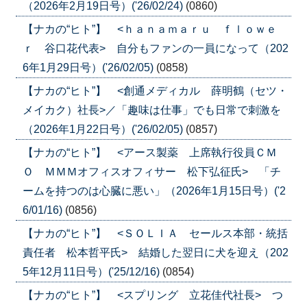
（2026年2月19日号）('26/02/24)
(0860)
【ナカの“ヒト”】 <ｈａｎａｍａｒｕ ｆｌｏｗｅ
ｒ 谷口花代表> 自分もファンの一員になって（202
6年1月29日号）('26/02/05)
(0858)
【ナカの“ヒト”】 <創通メディカル 薛明鶴（セツ・
メイカク）社長>／「趣味は仕事」でも日常で刺激を
（2026年1月22日号）('26/02/05)
(0857)
【ナカの“ヒト”】 <アース製薬 上席執行役員ＣＭ
Ｏ ＭＭＭオフィスオフィサー 松下弘征氏> 「チ
ームを持つのは心臓に悪い」（2026年1月15日号）('2
6/01/16)
(0856)
【ナカの“ヒト”】 <ＳＯＬＩＡ セールス本部・統括
責任者 松本哲平氏> 結婚した翌日に犬を迎え（202
5年12月11日号）('25/12/16)
(0854)
【ナカの“ヒト”】 <スプリング 立花佳代社長> つ