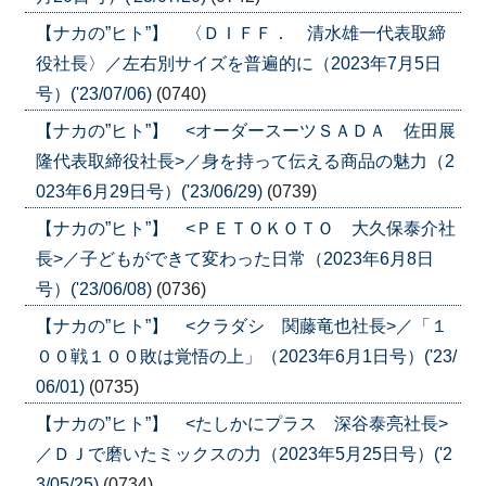
【ナカの”ヒト”】 〈ＤＩＦＦ． 清水雄一代表取締
役社長〉／左右別サイズを普遍的に（2023年7月5日
号）('23/07/06)
(0740)
【ナカの”ヒト”】 <オーダースーツＳＡＤＡ 佐田展
隆代表取締役社長>／身を持って伝える商品の魅力（2
023年6月29日号）('23/06/29)
(0739)
【ナカの”ヒト”】 <ＰＥＴＯＫＯＴＯ 大久保泰介社
長>／子どもができて変わった日常（2023年6月8日
号）('23/06/08)
(0736)
【ナカの”ヒト”】 <クラダシ 関藤竜也社長>／「１
００戦１００敗は覚悟の上」（2023年6月1日号）('23/
06/01)
(0735)
【ナカの”ヒト”】 <たしかにプラス 深谷泰亮社長>
／ＤＪで磨いたミックスの力（2023年5月25日号）('2
3/05/25)
(0734)