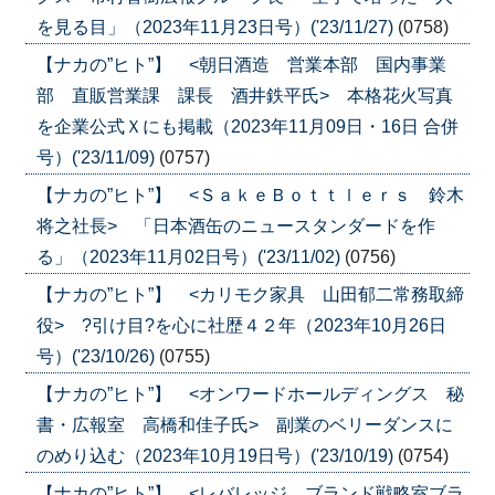
を見る目」（2023年11月23日号）('23/11/27)
(0758)
【ナカの”ヒト”】 <朝日酒造 営業本部 国内事業
部 直販営業課 課長 酒井鉄平氏> 本格花火写真
を企業公式Ｘにも掲載（2023年11月09日・16日 合併
号）('23/11/09)
(0757)
【ナカの”ヒト”】 <ＳａｋｅＢｏｔｔｌｅｒｓ 鈴木
将之社長> 「日本酒缶のニュースタンダードを作
る」（2023年11月02日号）('23/11/02)
(0756)
【ナカの”ヒト”】 <カリモク家具 山田郁二常務取締
役> ?引け目?を心に社歴４２年（2023年10月26日
号）('23/10/26)
(0755)
【ナカの”ヒト”】 <オンワードホールディングス 秘
書・広報室 高橋和佳子氏> 副業のベリーダンスに
のめり込む（2023年10月19日号）('23/10/19)
(0754)
【ナカの”ヒト”】 <レバレッジ ブランド戦略室ブラ