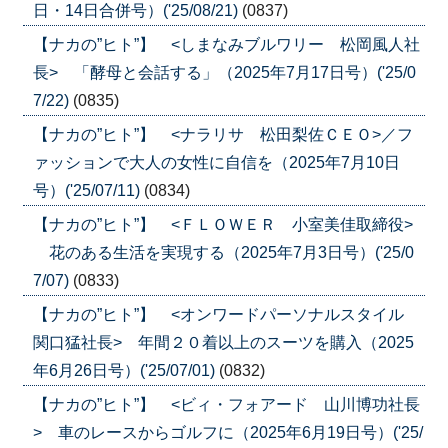
日・14日合併号）('25/08/21)
(0837)
【ナカの”ヒト”】 <しまなみブルワリー 松岡風人社
長> 「酵母と会話する」（2025年7月17日号）('25/0
7/22)
(0835)
【ナカの”ヒト”】 <ナラリサ 松田梨佐ＣＥＯ>／フ
ァッションで大人の女性に自信を（2025年7月10日
号）('25/07/11)
(0834)
【ナカの”ヒト”】 <ＦＬＯＷＥＲ 小室美佳取締役>
花のある生活を実現する（2025年7月3日号）('25/0
7/07)
(0833)
【ナカの”ヒト”】 <オンワードパーソナルスタイル
関口猛社長> 年間２０着以上のスーツを購入（2025
年6月26日号）('25/07/01)
(0832)
【ナカの”ヒト”】 <ビィ・フォアード 山川博功社長
> 車のレースからゴルフに（2025年6月19日号）('25/