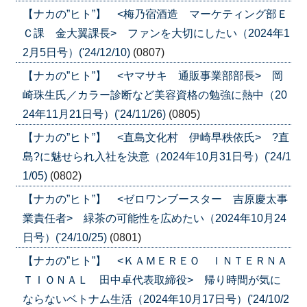
【ナカの”ヒト”】 <梅乃宿酒造 マーケティング部Ｅ
Ｃ課 金大翼課長> ファンを大切にしたい（2024年1
2月5日号）('24/12/10)
(0807)
【ナカの”ヒト”】 <ヤマサキ 通販事業部部長> 岡
崎珠生氏／カラー診断など美容資格の勉強に熱中（20
24年11月21日号）('24/11/26)
(0805)
【ナカの”ヒト”】 <直島文化村 伊崎早秩依氏> ?直
島?に魅せられ入社を決意（2024年10月31日号）('24/1
1/05)
(0802)
【ナカの”ヒト”】 <ゼロワンブースター 吉原慶太事
業責任者> 緑茶の可能性を広めたい（2024年10月24
日号）('24/10/25)
(0801)
【ナカの”ヒト”】 <ＫＡＭＥＲＥＯ ＩＮＴＥＲＮＡ
ＴＩＯＮＡＬ 田中卓代表取締役> 帰り時間が気に
ならないベトナム生活（2024年10月17日号）('24/10/2