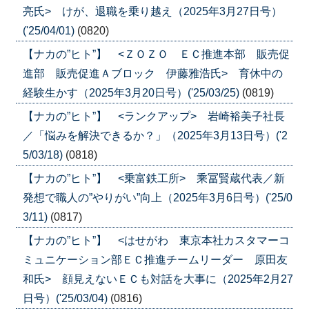
亮氏> けが、退職を乗り越え（2025年3月27日号）
('25/04/01)
(0820)
【ナカの”ヒト”】 <ＺＯＺＯ ＥＣ推進本部 販売促
進部 販売促進Ａブロック 伊藤雅浩氏> 育休中の
経験生かす（2025年3月20日号）('25/03/25)
(0819)
【ナカの”ヒト”】 <ランクアップ> 岩崎裕美子社長
／「悩みを解決できるか？」（2025年3月13日号）('2
5/03/18)
(0818)
【ナカの”ヒト”】 <乗富鉄工所> 乘冨賢蔵代表／新
発想で職人の”やりがい”向上（2025年3月6日号）('25/0
3/11)
(0817)
【ナカの”ヒト”】 <はせがわ 東京本社カスタマーコ
ミュニケーション部ＥＣ推進チームリーダー 原田友
和氏> 顔見えないＥＣも対話を大事に（2025年2月27
日号）('25/03/04)
(0816)