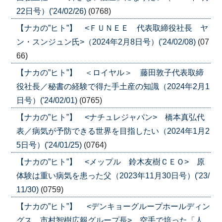
22日号）('24/02/26)
(0768)
【ナカの”ヒト”】 <ＦＵＮＥＥ 代表取締役社長 ヤ
ン・スンジュン氏>（2024年2月8日号）('24/02/08)
(07
66)
【ナカの”ヒト”】 ＜ロイヤル＞ 藤田敦子代表取締
役社長／秘書の経験で得た手土産の知識（2024年2月1
日号）('24/02/01)
(0765)
【ナカの”ヒト”】 <ナチュレジャパン> 橋本真弘代
表／病気が予防できる世界を目指したい（2024年1月2
5日号）('24/01/25)
(0764)
【ナカの”ヒト”】 <メップル 鈴木友樹ＣＥＯ> 原
体験は重い病気を患った父（2023年11月30日号）('23/
11/30)
(0759)
【ナカの”ヒト”】 <デンキョーグループホールディン
グス 市村智樹広報グループ長> 空手で培った「人