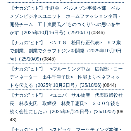
【ナカの”ヒト”】千趣会 ベルメゾン事業本部 ベル
メゾンビジネスユニット ホームファッション企画・
開発チーム 五十嵐愛氏／”ものづくり”への思いを生
かす（2025年10月16日号）('25/10/17)
(0846)
【ナカの”ヒト”】 <ＮＴＧ 松田行正代表> ５２歳
で創業、副業でクラフトジンを開発（2025年10月9日
号）('25/10/09)
(0845)
【ナカの”ヒト”】 <ブルーミング中西 広報部・コー
ディネーター 出牛千津子氏> 性能よりベネフィッ
トを伝える（2025年10月2日号）('25/10/06)
(0844)
【ナカの”ヒト”】 <ユニバーサル物産 代表取締役社
長 林恭史氏 取締役 林美千恵氏> ３００年後も
続く会社にしたい（2025年9月25日号）('25/10/02)
(08
43)
【ナカの”ヒト”】 <スピック マーケティング本部・