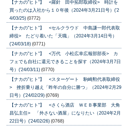
【ナカの”ヒト”】 <羅針 田中拓郎取締役> 時計を
買ったのは入社から１０年後（2024年3月21日号）('2
4/03/25)
(0772)
【ナカの”ヒト”】 <セルクラウド 中島謙一郎代表取
締役> たどり着いた「天職」（2024年3月14日号）
('24/03/18)
(0771)
【ナカの”ヒト”】 <万代 小松広幸広報部部長> カ
フェでも自社に還元できることを探す（2024年3月7日
号）('24/03/11)
(0770)
【ナカの”ヒト”】 <スターゲート 駒崎勲代表取締役
> 挫折乗り越え「昨年の自分に勝つ」（2024年2月29
日号）('24/02/29)
(0769)
【ナカの”ヒト”】 <さくら酒店 ＷＥＢ事業部 大角
昌弘主任> 「外さない酒屋」になりたい（2024年2月
22日号）('24/02/26)
(0768)