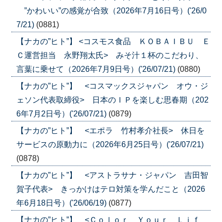
”かわいい”の感覚が合致（2026年7月16日号）('26/0
7/21)
(0881)
【ナカの”ヒト”】 <コスモス食品 ＫＯＢＡＩＢＵ Ｅ
Ｃ運営担当 永野翔太氏> みそ汁１杯のこだわり、
言葉に乗せて（2026年7月9日号）('26/07/21)
(0880)
【ナカの”ヒト”】 <コスマックスジャパン オウ・ジ
ェソン代表取締役> 日本のＩＰを楽しむ思春期（202
6年7月2日号）('26/07/21)
(0879)
【ナカの”ヒト”】 <エポラ 竹村孝介社長> 休日を
サービスの原動力に（2026年6月25日号）('26/07/21)
(0878)
【ナカの”ヒト”】 <アストラサナ・ジャパン 吉田智
賀子代表> きっかけはテロ対策を学んだこと（2026
年6月18日号）('26/06/19)
(0877)
【ナカの”ヒト”】 <Ｃｏｌｏｒ Ｙｏｕｒ Ｌｉｆ