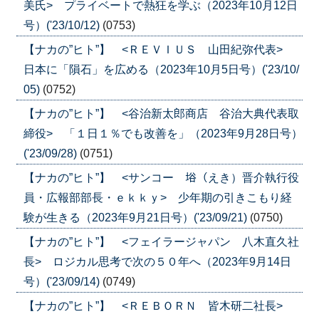
美氏> プライベートで熱狂を学ぶ（2023年10月12日
号）('23/10/12)
(0753)
【ナカの”ヒト”】 <ＲＥＶＩＵＳ 山田紀弥代表>
日本に「隕石」を広める（2023年10月5日号）('23/10/
05)
(0752)
【ナカの”ヒト”】 <谷治新太郎商店 谷治大典代表取
締役> 「１日１％でも改善を」（2023年9月28日号）
('23/09/28)
(0751)
【ナカの”ヒト”】 <サンコー 﨏（えき）晋介執行役
員・広報部部長・ｅｋｋｙ> 少年期の引きこもり経
験が生きる（2023年9月21日号）('23/09/21)
(0750)
【ナカの”ヒト”】 <フェイラージャパン 八木直久社
長> ロジカル思考で次の５０年へ（2023年9月14日
号）('23/09/14)
(0749)
【ナカの”ヒト”】 <ＲＥＢＯＲＮ 皆木研二社長>