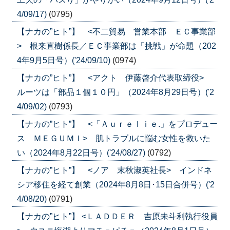
4/09/17)
(0795)
【ナカの”ヒト”】 <不二貿易 営業本部 ＥＣ事業部
> 根来直樹係長／ＥＣ事業部は「挑戦」が命題（202
4年9月5日号）('24/09/10)
(0974)
【ナカの”ヒト”】 <アクト 伊藤啓介代表取締役>
ルーツは「部品１個１０円」（2024年8月29日号）('2
4/09/02)
(0793)
【ナカの”ヒト”】 <「Ａｕｒｅｌｉｅ.」をプロデュー
ス ＭＥＧＵＭＩ> 肌トラブルに悩む女性を救いた
い（2024年8月22日号）('24/08/27)
(0792)
【ナカの”ヒト”】 <ノア 末秋淑英社長> インドネ
シア移住を経て創業（2024年8月8日･15日合併号）('2
4/08/20)
(0791)
【ナカの”ヒト”】 <ＬＡＤＤＥＲ 吉原未斗利執行役員