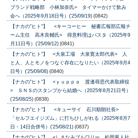
ブランド戦略部 小林加奈氏> タイマーかけて飲み
会へ（2025年9月18日号）('25/09/19)
(0842)
【ナカの”ヒト”】 <キーコーヒー 秘書広報部広報チ
ーム主任 高木良輔氏> 得意料理はパスタ（2025年9
月11日号）('25/09/12)
(0841)
【ナカの”ヒト”】 <大泉工場 大泉寛太郎代表> 人
と人、人とモノをつなぐ存在になりたい（2025年9月4
日号）('25/09/08)
(0840)
【ナカの”ヒト”】 <ｙｕｐｐａ 渡邊尋思代表取締役
> ＳＮＳのスタンプから結婚へ（2025年8月21日号）
('25/08/25)
(0838)
【ナカの”ヒト”】 <キューサイ 石川順朗社長>
「セルフエイジズム」に打ちひしがれる（2025年8月7
日・14日合併号）('25/08/21)
(0837)
【ナカの”ヒト”】 <しまなみブルワリー 松岡風人社