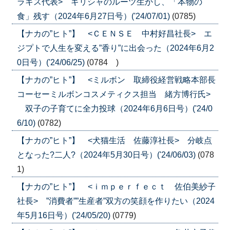
ラキス代表> ギリシャのルーツ生かし、「本物の
食」残す（2024年6月27日号）('24/07/01)
(0785)
【ナカの”ヒト”】 <ＣＥＮＳＥ 中村好昌社長> エ
ジプトで人生を変える”香り”に出会った（2024年6月2
0日号）('24/06/25)
(0784 )
【ナカの”ヒト”】 <ミルボン 取締役経営戦略本部長
コーセーミルボンコスメティクス担当 緒方博行氏>
双子の子育てに全力投球（2024年6月6日号）('24/0
6/10)
(0782)
【ナカの”ヒト”】 <犬猫生活 佐藤淳社長> 分岐点
となった?二人?（2024年5月30日号）('24/06/03)
(078
1)
【ナカの”ヒト”】 <ｉｍｐｅｒｆｅｃｔ 佐伯美紗子
社長> ”消費者””生産者”双方の笑顔を作りたい（2024
年5月16日号）('24/05/20)
(0779)