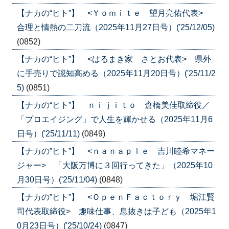
【ナカの“ヒト”】 <Ｙｏｍｉｔｅ 望月亮佑代表>
合理と情熱の二刀流（2025年11月27日号）('25/12/05)
(0852)
【ナカの“ヒト”】 <はるまき家 さとお代表> 県外
に手売りで認知高める（2025年11月20日号）('25/11/2
5)
(0851)
【ナカの“ヒト”】 ｎｉｊｉｔｏ 倉橋美佳取締役／
「プロエイジング」で人生を輝かせる（2025年11月6
日号）('25/11/11)
(0849)
【ナカの”ヒト”】 <ｎａｎａｐｌｅ 吉川睦希マネー
ジャー> 「大阪万博に３回行ってきた」（2025年10
月30日号）('25/11/04)
(0848)
【ナカの”ヒト”】 <ＯｐｅｎＦａｃｔｏｒｙ 堀江賢
司代表取締役> 趣味仕事、息抜きは子ども（2025年1
0月23日号）('25/10/24)
(0847)