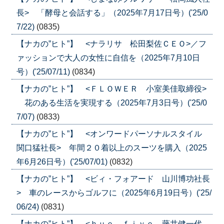
長> 「酵母と会話する」（2025年7月17日号）('25/0
7/22)
(0835)
【ナカの”ヒト”】 <ナラリサ 松田梨佐ＣＥＯ>／フ
ァッションで大人の女性に自信を（2025年7月10日
号）('25/07/11)
(0834)
【ナカの”ヒト”】 <ＦＬＯＷＥＲ 小室美佳取締役>
花のある生活を実現する（2025年7月3日号）('25/0
7/07)
(0833)
【ナカの”ヒト”】 <オンワードパーソナルスタイル
関口猛社長> 年間２０着以上のスーツを購入（2025
年6月26日号）('25/07/01)
(0832)
【ナカの”ヒト”】 <ビィ・フォアード 山川博功社長
> 車のレースからゴルフに（2025年6月19日号）('25/
06/24)
(0831)
【ナカの”ヒト”】 <ｈｕｅ ｆｉｖｅ 藤井健一代