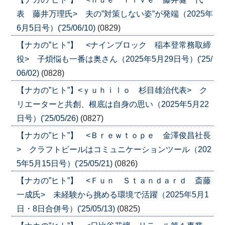
表 藤井万理氏> 夫の”対策しない姿”が発端（2025年
6月5日号）('25/06/10)
(0829)
【ナカの”ヒト”】 <ナインブロック 稲本登常務取締
役> 子煩悩も一番は奥さん（2025年5月29日号）('25/
06/02)
(0828)
【ナカの”ヒト”】<ｙｕｈｉｌｏ 杉目雄治代表> ク
リエーターと共創、根底は自身の思い（2025年5月22
日号）('25/05/26)
(0827)
【ナカの”ヒト”】 <Ｂｒｅｗｔｏｐｅ 金澤俊昌社長
> クラフトビールはコミュニケーションツール（202
5年5月15日号）('25/05/21)
(0826)
【ナカの”ヒト”】 <Ｆｕｎ Ｓｔａｎｄａｒｄ 斎藤
一成氏> 未経験から挑める環境で活躍（2025年5月1
日・8日合併号）('25/05/13)
(0825)