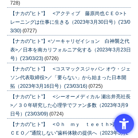
728)
【ナカの”ヒト”】 <アクティブ 藤原尚也ＣＥＯ>ト
レーニングは仕事に生きる（2023年3月30日号）('23/0
3/30)
(0727)
【ナカの”ヒト”】<ソーキャリゼイション 白神襲之代
表>／日本を南カリフォルニア化する（2023年3月23日
号）('23/03/23)
(0726)
【ナカの”ヒト”】 <コスマックスジャパン オウ・ジェ
ソン代表取締役>／「要らない」から始まった日本開
拓（2023年3月16日号）('23/03/16)
(0725)
【ナカの”ヒト”】 <シーオーメディカル 瀬出井亮社長
>／３０年研究した心理学でファン多数（2023年3月9
日号）('23/03/09)
(0724)
【ナカの”ヒト”】 <Ｏｈ ｍｙ ｔｅｅｔｈ>西野誠
ＣＥＯ／”通院しない”歯科体験の提供へ（2023年3月2