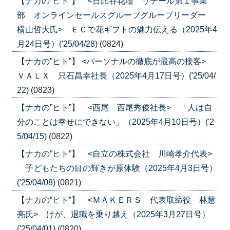
【ナカの”ヒト”】 <日比谷花壇 リテール第１事業
部 オンラインセールスグループグループリーダー
横山哲大氏> ＥＣで花ギフトの魅力伝える（2025年4
月24日号）('25/04/28)
(0824)
【ナカの”ヒト”】 <パーソナルの徹底が最高の接客>
ＶＡＬＸ 只石昌幸社長（2025年4月17日号）('25/04/
22)
(0823)
【ナカの”ヒト”】 <西尾 西尾秀俊社長> 「人は自
分のことは幸せにできない」（2025年4月10日号）('2
5/04/15)
(0822)
【ナカの”ヒト”】 <自立の株式会社 川崎孝介代表>
子どもたちの目の輝きが原体験（2025年4月3日号）
('25/04/08)
(0821)
【ナカの”ヒト”】 <ＭＡＫＥＲＳ 代表取締役 林慧
亮氏> けが、退職を乗り越え（2025年3月27日号）
('25/04/01)
(0820)