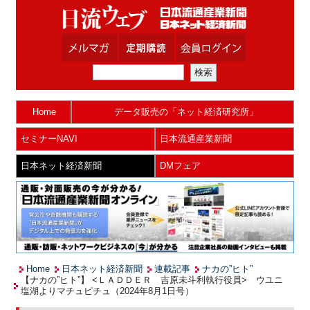
Home
データ販売の「ネット経済研究所」
セミナーNAVI
日本流通産業新聞
日本ネット経済新聞
DMフェア
Home
日本ネット経済新聞
連載記事
ナカの”ヒト”
【ナカの”ヒト”】 <ＬＡＤＤＥＲ 吉原未斗利執行役員> ウユニ
塩湖よりマチュピチュ（2024年8月1日号）