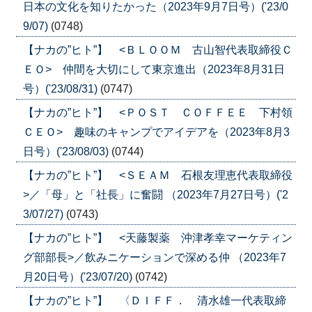
日本の文化を知りたかった（2023年9月7日号）('23/0
9/07)
(0748)
【ナカの”ヒト”】 <ＢＬＯＯＭ 古山智代表取締役Ｃ
ＥＯ> 仲間を大切にして東京進出（2023年8月31日
号）('23/08/31)
(0747)
【ナカの”ヒト”】 <ＰＯＳＴ ＣＯＦＦＥＥ 下村領
ＣＥＯ> 趣味のキャンプでアイデアを（2023年8月3
日号）('23/08/03)
(0744)
【ナカの”ヒト”】 <ＳＥＡＭ 石根友理恵代表取締役
>／「母」と「社長」に奮闘 （2023年7月27日号）('2
3/07/27)
(0743)
【ナカの”ヒト”】 <天藤製薬 沖津孝幸マーケティン
グ部部長>／飲みニケーションで深める仲 （2023年7
月20日号）('23/07/20)
(0742)
【ナカの”ヒト”】 〈ＤＩＦＦ． 清水雄一代表取締