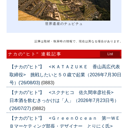
世界遺産のチュピチュ
記事は取材・執筆時の情報で、現在は異なる場合があります。
ナカの”ヒト” 連載記事
List
【ナカの”ヒト”】 <ＫＡＴＡＺＵＫＥ 香山高広代表
取締役> 挑戦したいと５０歳で起業（2026年7月30日
号）('26/08/03)
(0883)
【ナカの”ヒト”】 <スクナヒコ 佐久間幸彦社長>
日本酒を飲むきっかけは「人」（2026年7月23日号）
('26/07/27)
(0882)
【ナカの”ヒト”】 <ＧｒｅｅｎＯｃｅａｎ 第一ＷＥ
Ｂマーケティング部長・デザイナー とりにく氏>