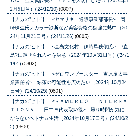
Ｃ課 金大翼課長> ファンを大切にしたい（2024年1
2月5日号）('24/12/10)
(0807)
【ナカの”ヒト”】 <ヤマサキ 通販事業部部長> 岡
崎珠生氏／カラー診断など美容資格の勉強に熱中（20
24年11月21日号）('24/11/26)
(0805)
【ナカの”ヒト”】 <直島文化村 伊崎早秩依氏> ?直
島?に魅せられ入社を決意（2024年10月31日号）('24/1
1/05)
(0802)
【ナカの”ヒト”】 <ゼロワンブースター 吉原慶太事
業責任者> 緑茶の可能性を広めたい（2024年10月24
日号）('24/10/25)
(0801)
【ナカの”ヒト”】 <ＫＡＭＥＲＥＯ ＩＮＴＥＲＮＡ
ＴＩＯＮＡＬ 田中卓代表取締役> 帰り時間が気に
ならないベトナム生活（2024年10月17日号）('24/10/2
2)
(0800)