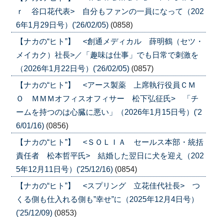
ｒ 谷口花代表> 自分もファンの一員になって（202
6年1月29日号）('26/02/05)
(0858)
【ナカの“ヒト”】 <創通メディカル 薛明鶴（セツ・
メイカク）社長>／「趣味は仕事」でも日常で刺激を
（2026年1月22日号）('26/02/05)
(0857)
【ナカの“ヒト”】 <アース製薬 上席執行役員ＣＭ
Ｏ ＭＭＭオフィスオフィサー 松下弘征氏> 「チ
ームを持つのは心臓に悪い」（2026年1月15日号）('2
6/01/16)
(0856)
【ナカの“ヒト”】 <ＳＯＬＩＡ セールス本部・統括
責任者 松本哲平氏> 結婚した翌日に犬を迎え（202
5年12月11日号）('25/12/16)
(0854)
【ナカの“ヒト”】 <スプリング 立花佳代社長> つ
くる側も仕入れる側も”幸せ”に（2025年12月4日号）
('25/12/09)
(0853)