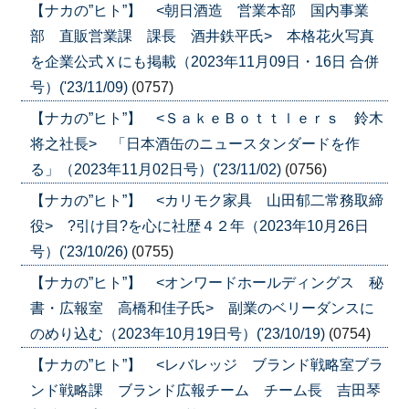
【ナカの”ヒト”】 <朝日酒造 営業本部 国内事業
部 直販営業課 課長 酒井鉄平氏> 本格花火写真
を企業公式Ｘにも掲載（2023年11月09日・16日 合併
号）('23/11/09)
(0757)
【ナカの”ヒト”】 <ＳａｋｅＢｏｔｔｌｅｒｓ 鈴木
将之社長> 「日本酒缶のニュースタンダードを作
る」（2023年11月02日号）('23/11/02)
(0756)
【ナカの”ヒト”】 <カリモク家具 山田郁二常務取締
役> ?引け目?を心に社歴４２年（2023年10月26日
号）('23/10/26)
(0755)
【ナカの”ヒト”】 <オンワードホールディングス 秘
書・広報室 高橋和佳子氏> 副業のベリーダンスに
のめり込む（2023年10月19日号）('23/10/19)
(0754)
【ナカの”ヒト”】 <レバレッジ ブランド戦略室ブラ
ンド戦略課 ブランド広報チーム チーム長 吉田琴