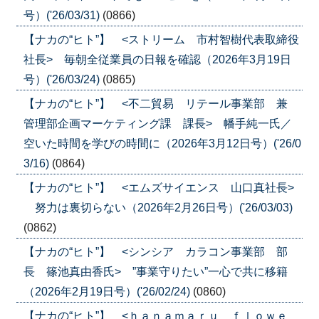
号）('26/03/31)
(0866)
【ナカの“ヒト”】 <ストリーム 市村智樹代表取締役
社長> 毎朝全従業員の日報を確認（2026年3月19日
号）('26/03/24)
(0865)
【ナカの“ヒト”】 <不二貿易 リテール事業部 兼
管理部企画マーケティング課 課長> 幡手純一氏／
空いた時間を学びの時間に（2026年3月12日号）('26/0
3/16)
(0864)
【ナカの“ヒト”】 <エムズサイエンス 山口真社長>
努力は裏切らない（2026年2月26日号）('26/03/03)
(0862)
【ナカの“ヒト”】 <シンシア カラコン事業部 部
長 篠池真由香氏> ”事業守りたい”一心で共に移籍
（2026年2月19日号）('26/02/24)
(0860)
【ナカの“ヒト”】 <ｈａｎａｍａｒｕ ｆｌｏｗｅ