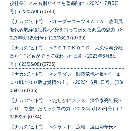
役社長〉／左右別サイズを普遍的に（2023年7月5日
号）('23/07/06)
(0740)
【ナカの”ヒト”】 <オーダースーツＳＡＤＡ 佐田展
隆代表取締役社長>／身を持って伝える商品の魅力（2
023年6月29日号）('23/06/29)
(0739)
【ナカの”ヒト”】 <ＰＥＴＯＫＯＴＯ 大久保泰介社
長>／子どもができて変わった日常（2023年6月8日
号）('23/06/08)
(0736)
【ナカの”ヒト”】 <クラダシ 関藤竜也社長>／「１
００戦１００敗は覚悟の上」（2023年6月1日号）('23/
06/01)
(0735)
【ナカの”ヒト”】 <たしかにプラス 深谷泰亮社長>
／ＤＪで磨いたミックスの力（2023年5月25日号）('2
3/05/25)
(0734)
【ナカの”ヒト”】 <クランド 広報 遠山彩華氏>