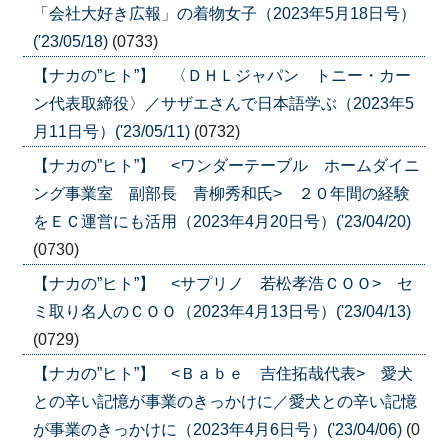
「会社大好き広報」の着物女子（2023年5月18日号）
('23/05/18)
(0733)
【ナカの”ヒト”】 〈ＤＨＬジャパン トニー・カー
ン代表取締役〉／サザエさんで日本語学ぶ（2023年5
月11日号）('23/05/11)
(0732)
【ナカの”ヒト”】 <ワンダーテーブル ホームダイニ
ング事業室 副部長 青柳秀和氏> ２０年間の経験
をＥＣ運営にも活用（2023年4月20日号）('23/04/20)
(0730)
【ナカの”ヒト”】 <サプリノ 若松孝浩ＣＯＯ> セ
ミ取り名人のＣＯＯ（2023年4月13日号）('23/04/13)
(0729)
【ナカの”ヒト”】 <Ｂａｂｅ 吉住拓哉代表> 愛犬
との辛い記憶が事業のきっかけに／愛犬との辛い記憶
が事業のきっかけに（2023年4月6日号）('23/04/06)
(0