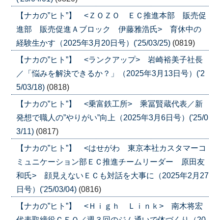
【ナカの”ヒト”】 <ＺＯＺＯ ＥＣ推進本部 販売促
進部 販売促進Ａブロック 伊藤雅浩氏> 育休中の
経験生かす（2025年3月20日号）('25/03/25)
(0819)
【ナカの”ヒト”】 <ランクアップ> 岩崎裕美子社長
／「悩みを解決できるか？」（2025年3月13日号）('2
5/03/18)
(0818)
【ナカの”ヒト”】 <乗富鉄工所> 乘冨賢蔵代表／新
発想で職人の”やりがい”向上（2025年3月6日号）('25/0
3/11)
(0817)
【ナカの”ヒト”】 <はせがわ 東京本社カスタマーコ
ミュニケーション部ＥＣ推進チームリーダー 原田友
和氏> 顔見えないＥＣも対話を大事に（2025年2月27
日号）('25/03/04)
(0816)
【ナカの”ヒト”】 <Ｈｉｇｈ Ｌｉｎｋ> 南木将宏
代表取締役ＣＥＯ／週３回のジム通いで体づくり（20