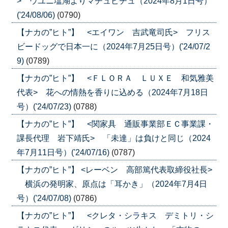
> ウユニ塩湖よりマチュピチュ（2024年8月1日号）
('24/08/06)
(0790)
【ナカの”ヒト”】 <エイワン 吉武竜司氏> フリス
ビードッグで日本一に（2024年7月25日号）('24/07/2
9)
(0789)
【ナカの”ヒト”】 <ＦＬＯＲＡ ＬＵＸＥ 和気雅美
代表> 花への情熱を香りに込める（2024年7月18日
号）('24/07/23)
(0788)
【ナカの”ヒト”】 <関家具 通販事業部ＥＣ事業課・
課長代理 岩下靖氏> 「未達」は負けと同じ（2024
年7月11日号）('24/07/16)
(0787)
【ナカの”ヒト”】 <レーベン 高部篤代表取締役社長>
横浜の発明家、原点は「耳かき」（2024年7月4日
号）('24/07/08)
(0786)
【ナカの”ヒト”】 <クレタ・シラキス デミトリ・シ