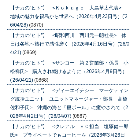
【ナカの“ヒト”】 <Ｋｏｋａｇｅ 大島草太代表>
地域の魅力を福島から世界へ（2026年4月23日号）('2
6/04/28)
(0870)
【ナカの“ヒト”】 <昭和西川 西川元一朗社長> 休
日は各地へ旅行で感性磨く（2026年4月16日号）('26/0
4/21)
(0869)
【ナカの“ヒト”】 <サンコー 第２営業部・係長 小
松祥氏> 購入され続けるように（2026年4月9日号）
('26/04/21)
(0868)
【ナカの“ヒト”】 <ディーエイチシー マーケティン
グ統括ユニット ユニットマネージャー・部長 高橋
佐和子氏> 沖縄の海と「段ボール」に癒やされて（2
026年4月2日号）('26/04/07)
(0867)
【ナカの“ヒト”】 <クレアル ＥＣ担当 塩塚健一郎
氏> プライベートでもコーヒーを（2026年3月26日