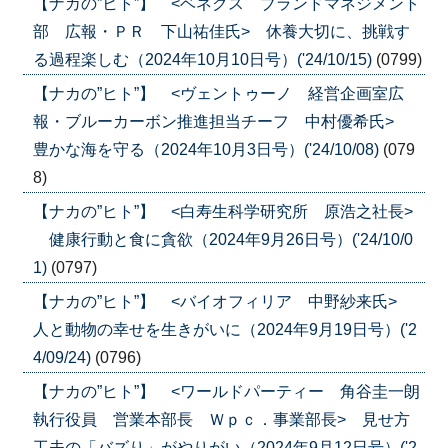
【ナカの”ヒト”】 <ベネクス ブランドマネジメント
部 広報・ＰＲ 下山祐佳氏> 休養大切に、挑戦す
る過程楽しむ（2024年10月10日号）('24/10/15)
(0799)
【ナカの”ヒト”】 <ヴェントゥーノ 経営企画室広
報・ブルーカーボン推進担当チーフ 中村優希氏>
豊かな海を守る（2024年10月3日号）('24/10/08)
(079
8)
【ナカの”ヒト”】 <白寿生科学研究所 原浩之社長>
健康行動と食に貪欲（2024年9月26日号）('24/10/0
1)
(0797)
【ナカの”ヒト”】 <バイオフィリア 中野紗来氏>
人と動物の幸せを生きがいに（2024年9月19日号）('2
4/09/24)
(0796)
【ナカの”ヒト”】 <ワールドパーティー 角谷圭一朗
執行役員 営業本部長 Ｗｐｃ．事業部長> 見せ方
工夫の「バズり」がやりがい（2024年9月12日号）('2