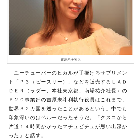
吉原未斗利氏
ユーチューバーのヒカルが手掛けるサプリメン
ト「Ｐ３（ピースリー）」などを販売するＬＡＤ
ＤＥＲ（ラダー、本社東京都、南場祐介社長）の
Ｐ２Ｃ事業部の吉原未斗利執行役員はこれまで、
世界３２カ国を巡ったことがあるという。中でも
印象深いのはペルーだったそうだ。「クスコから
片道１４時間かかったマチュピチュが思い出深か
った」と話す。