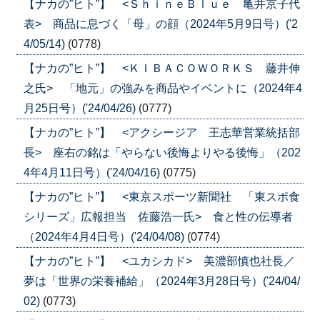
【ナカの”ヒト”】 <ＳｈｉｎｅＢｌｕｅ 亀井京子代
表> 商品に息づく「母」の顔（2024年5月9日号）('2
4/05/14)
(0778)
【ナカの”ヒト”】 <ＫＩＢＡＣＯＷＯＲＫＳ 藤井伸
之氏> 「地元」の強みを商品やイベントに（2024年4
月25日号）('24/04/26)
(0777)
【ナカの”ヒト”】 <アクシージア 王志華営業統括部
長> 座右の銘は「やらない後悔よりやる後悔」（202
4年4月11日号）('24/04/16)
(0775)
【ナカの”ヒト”】 <東京スポーツ新聞社 「東スポ食
シリーズ」広報担当 佐藤浩一氏> 食と性の伝導者
（2024年4月4日号）('24/04/08)
(0774)
【ナカの”ヒト”】 <ユカシカド> 美濃部慎也社長／
夢は「世界の栄養補給」（2024年3月28日号）('24/04/
02)
(0773)