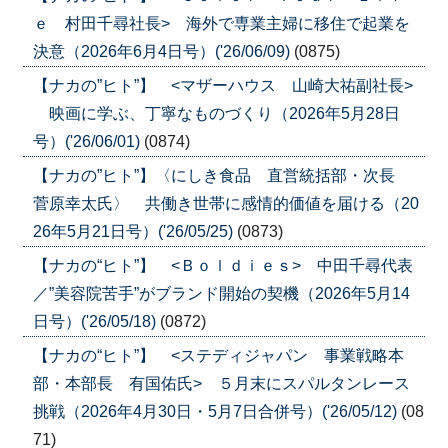
ｅ 村田千尋社長> 海外で専業主婦に移住で起業を
決意（2026年6月4日号）('26/06/09)
(0875)
【ナカの”ヒト”】 <マザーハウス 山崎大祐副社長>
映画に学ぶ、丁寧なものづくり（2026年5月28日
号）('26/06/01)
(0874)
【ナカの”ヒト”】〈にしき食品 直営統括部・次長
菅原幸太氏〉 共働き世帯に感情的価値を届ける（20
26年5月21日号）('26/05/25)
(0873)
【ナカの“ヒト”】 <Ｂｏｌｄｉｅｓ> 中田千尋代表
／”美容院苦手”がブランド開始の契機（2026年5月14
日号）('26/05/18)
(0872)
【ナカの“ヒト”】 <ステディジャパン 事業戦略本
部・本部長 有国佑氏> ５月末にスパルタンレース
挑戦（2026年4月30日・5月7日合併号）('26/05/12)
(08
71)