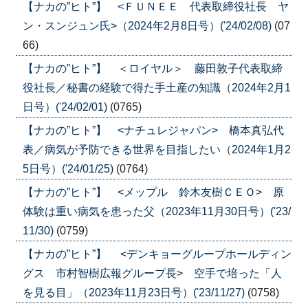
【ナカの”ヒト”】 <ＦＵＮＥＥ 代表取締役社長 ヤ
ン・スンジュン氏>（2024年2月8日号）('24/02/08)
(07
66)
【ナカの”ヒト”】 ＜ロイヤル＞ 藤田敦子代表取締
役社長／秘書の経験で得た手土産の知識（2024年2月1
日号）('24/02/01)
(0765)
【ナカの”ヒト”】 <ナチュレジャパン> 橋本真弘代
表／病気が予防できる世界を目指したい（2024年1月2
5日号）('24/01/25)
(0764)
【ナカの”ヒト”】 <メップル 鈴木友樹ＣＥＯ> 原
体験は重い病気を患った父（2023年11月30日号）('23/
11/30)
(0759)
【ナカの”ヒト”】 <デンキョーグループホールディン
グス 市村智樹広報グループ長> 空手で培った「人
を見る目」（2023年11月23日号）('23/11/27)
(0758)