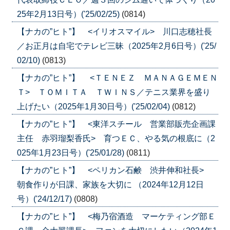
25年2月13日号）('25/02/25)
(0814)
【ナカの”ヒト”】 <イリオスマイル> 川口志穂社長
／お正月は自宅でテレビ三昧（2025年2月6日号）('25/
02/10)
(0813)
【ナカの”ヒト”】 <ＴＥＮＥＺ ＭＡＮＡＧＥＭＥＮ
Ｔ> ＴＯＭＩＴＡ ＴＷＩＮＳ／テニス業界を盛り
上げたい（2025年1月30日号）('25/02/04)
(0812)
【ナカの”ヒト”】 <東洋スチール 営業部販売企画課
主任 赤羽瑠梨香氏> 育つＥＣ、やる気の根底に（2
025年1月23日号）('25/01/28)
(0811)
【ナカの”ヒト”】 <ペリカン石鹸 渋井伸和社長>
朝食作りが日課、家族を大切に （2024年12月12日
号）('24/12/17)
(0808)
【ナカの”ヒト”】 <梅乃宿酒造 マーケティング部Ｅ