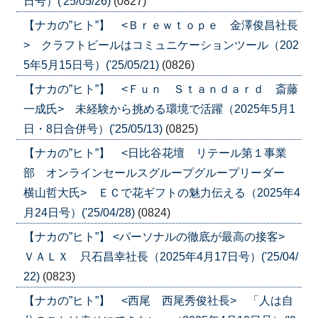
日号）('25/05/26)
(0827)
【ナカの”ヒト”】 <Ｂｒｅｗｔｏｐｅ 金澤俊昌社長
> クラフトビールはコミュニケーションツール（202
5年5月15日号）('25/05/21)
(0826)
【ナカの”ヒト”】 <Ｆｕｎ Ｓｔａｎｄａｒｄ 斎藤
一成氏> 未経験から挑める環境で活躍（2025年5月1
日・8日合併号）('25/05/13)
(0825)
【ナカの”ヒト”】 <日比谷花壇 リテール第１事業
部 オンラインセールスグループグループリーダー
横山哲大氏> ＥＣで花ギフトの魅力伝える（2025年4
月24日号）('25/04/28)
(0824)
【ナカの”ヒト”】 <パーソナルの徹底が最高の接客>
ＶＡＬＸ 只石昌幸社長（2025年4月17日号）('25/04/
22)
(0823)
【ナカの”ヒト”】 <西尾 西尾秀俊社長> 「人は自