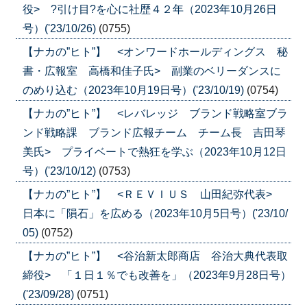
役> ?引け目?を心に社歴４２年（2023年10月26日
号）('23/10/26)
(0755)
【ナカの”ヒト”】 <オンワードホールディングス 秘
書・広報室 高橋和佳子氏> 副業のベリーダンスに
のめり込む（2023年10月19日号）('23/10/19)
(0754)
【ナカの”ヒト”】 <レバレッジ ブランド戦略室ブラ
ンド戦略課 ブランド広報チーム チーム長 吉田琴
美氏> プライベートで熱狂を学ぶ（2023年10月12日
号）('23/10/12)
(0753)
【ナカの”ヒト”】 <ＲＥＶＩＵＳ 山田紀弥代表>
日本に「隕石」を広める（2023年10月5日号）('23/10/
05)
(0752)
【ナカの”ヒト”】 <谷治新太郎商店 谷治大典代表取
締役> 「１日１％でも改善を」（2023年9月28日号）
('23/09/28)
(0751)