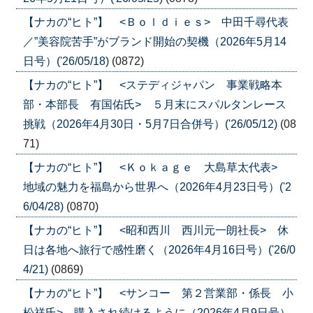
【ナカの“ヒト”】 <Ｂｏｌｄｉｅｓ> 中田千尋代表
／”美容院苦手”がブランド開始の契機（2026年5月14
日号）('26/05/18)
(0872)
【ナカの“ヒト”】 <ステディジャパン 事業戦略本
部・本部長 有国佑氏> ５月末にスパルタンレース
挑戦（2026年4月30日・5月7日合併号）('26/05/12)
(08
71)
【ナカの“ヒト”】 <Ｋｏｋａｇｅ 大島草太代表>
地域の魅力を福島から世界へ（2026年4月23日号）('2
6/04/28)
(0870)
【ナカの“ヒト”】 <昭和西川 西川元一朗社長> 休
日は各地へ旅行で感性磨く（2026年4月16日号）('26/0
4/21)
(0869)
【ナカの“ヒト”】 <サンコー 第２営業部・係長 小
松祥氏> 購入され続けるように（2026年4月9日号）