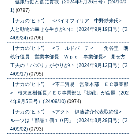
健康行動と食に貪欲（2024年9月26日号）('24/10/0
1)
(0797)
【ナカの”ヒト”】 <バイオフィリア 中野紗来氏>
人と動物の幸せを生きがいに（2024年9月19日号）('2
4/09/24)
(0796)
【ナカの”ヒト”】 <ワールドパーティー 角谷圭一朗
執行役員 営業本部長 Ｗｐｃ．事業部長> 見せ方
工夫の「バズり」がやりがい（2024年9月12日号）('2
4/09/17)
(0795)
【ナカの”ヒト”】 <不二貿易 営業本部 ＥＣ事業部
> 根来直樹係長／ＥＣ事業部は「挑戦」が命題（202
4年9月5日号）('24/09/10)
(0974)
【ナカの”ヒト”】 <アクト 伊藤啓介代表取締役>
ルーツは「部品１個１０円」（2024年8月29日号）('2
4/09/02)
(0793)