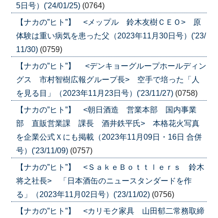
5日号）('24/01/25)
(0764)
【ナカの”ヒト”】 <メップル 鈴木友樹ＣＥＯ> 原
体験は重い病気を患った父（2023年11月30日号）('23/
11/30)
(0759)
【ナカの”ヒト”】 <デンキョーグループホールディン
グス 市村智樹広報グループ長> 空手で培った「人
を見る目」（2023年11月23日号）('23/11/27)
(0758)
【ナカの”ヒト”】 <朝日酒造 営業本部 国内事業
部 直販営業課 課長 酒井鉄平氏> 本格花火写真
を企業公式Ｘにも掲載（2023年11月09日・16日 合併
号）('23/11/09)
(0757)
【ナカの”ヒト”】 <ＳａｋｅＢｏｔｔｌｅｒｓ 鈴木
将之社長> 「日本酒缶のニュースタンダードを作
る」（2023年11月02日号）('23/11/02)
(0756)
【ナカの”ヒト”】 <カリモク家具 山田郁二常務取締