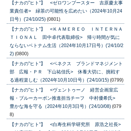
【ナカの”ヒト”】 <ゼロワンブースター 吉原慶太事
業責任者> 緑茶の可能性を広めたい（2024年10月24
日号）('24/10/25)
(0801)
【ナカの”ヒト”】 <ＫＡＭＥＲＥＯ ＩＮＴＥＲＮＡ
ＴＩＯＮＡＬ 田中卓代表取締役> 帰り時間が気に
ならないベトナム生活（2024年10月17日号）('24/10/2
2)
(0800)
【ナカの”ヒト”】 <ベネクス ブランドマネジメント
部 広報・ＰＲ 下山祐佳氏> 休養大切に、挑戦す
る過程楽しむ（2024年10月10日号）('24/10/15)
(0799)
【ナカの”ヒト”】 <ヴェントゥーノ 経営企画室広
報・ブルーカーボン推進担当チーフ 中村優希氏>
豊かな海を守る（2024年10月3日号）('24/10/08)
(079
8)
【ナカの”ヒト”】 <白寿生科学研究所 原浩之社長>