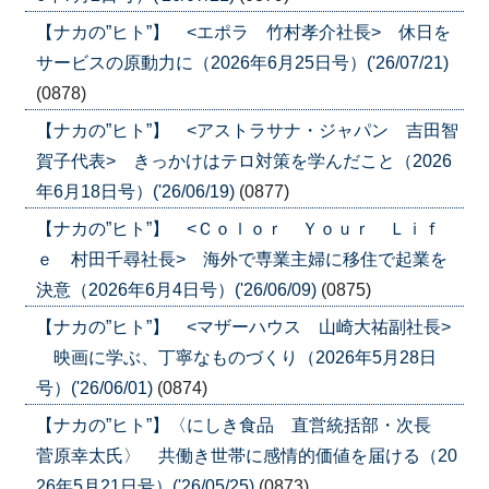
【ナカの”ヒト”】 <エポラ 竹村孝介社長> 休日を
サービスの原動力に（2026年6月25日号）('26/07/21)
(0878)
【ナカの”ヒト”】 <アストラサナ・ジャパン 吉田智
賀子代表> きっかけはテロ対策を学んだこと（2026
年6月18日号）('26/06/19)
(0877)
【ナカの”ヒト”】 <Ｃｏｌｏｒ Ｙｏｕｒ Ｌｉｆ
ｅ 村田千尋社長> 海外で専業主婦に移住で起業を
決意（2026年6月4日号）('26/06/09)
(0875)
【ナカの”ヒト”】 <マザーハウス 山崎大祐副社長>
映画に学ぶ、丁寧なものづくり（2026年5月28日
号）('26/06/01)
(0874)
【ナカの”ヒト”】〈にしき食品 直営統括部・次長
菅原幸太氏〉 共働き世帯に感情的価値を届ける（20
26年5月21日号）('26/05/25)
(0873)