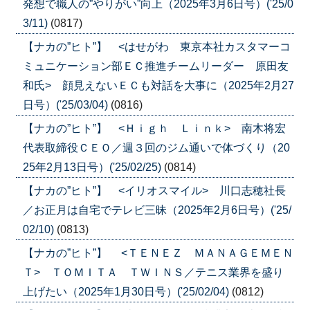
発想で職人の”やりがい”向上（2025年3月6日号）('25/0
3/11)
(0817)
【ナカの”ヒト”】 <はせがわ 東京本社カスタマーコ
ミュニケーション部ＥＣ推進チームリーダー 原田友
和氏> 顔見えないＥＣも対話を大事に（2025年2月27
日号）('25/03/04)
(0816)
【ナカの”ヒト”】 <Ｈｉｇｈ Ｌｉｎｋ> 南木将宏
代表取締役ＣＥＯ／週３回のジム通いで体づくり（20
25年2月13日号）('25/02/25)
(0814)
【ナカの”ヒト”】 <イリオスマイル> 川口志穂社長
／お正月は自宅でテレビ三昧（2025年2月6日号）('25/
02/10)
(0813)
【ナカの”ヒト”】 <ＴＥＮＥＺ ＭＡＮＡＧＥＭＥＮ
Ｔ> ＴＯＭＩＴＡ ＴＷＩＮＳ／テニス業界を盛り
上げたい（2025年1月30日号）('25/02/04)
(0812)