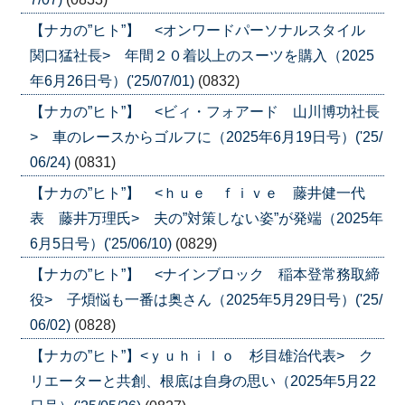
【ナカの”ヒト”】 <オンワードパーソナルスタイル
関口猛社長> 年間２０着以上のスーツを購入（2025
年6月26日号）('25/07/01)
(0832)
【ナカの”ヒト”】 <ビィ・フォアード 山川博功社長
> 車のレースからゴルフに（2025年6月19日号）('25/
06/24)
(0831)
【ナカの”ヒト”】 <ｈｕｅ ｆｉｖｅ 藤井健一代
表 藤井万理氏> 夫の”対策しない姿”が発端（2025年
6月5日号）('25/06/10)
(0829)
【ナカの”ヒト”】 <ナインブロック 稲本登常務取締
役> 子煩悩も一番は奥さん（2025年5月29日号）('25/
06/02)
(0828)
【ナカの”ヒト”】<ｙｕｈｉｌｏ 杉目雄治代表> ク
リエーターと共創、根底は自身の思い（2025年5月22