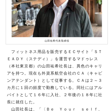
山田祐希代表取締役
フィットネス用品を販売するＥＣサイト「ＳＴ
ＥＡＤＹ（ステディ）」を運営するマドゥレス
（本社東京都）の山田祐希社長は、異色のキャリ
アを持つ。現在も外資系航空会社のＣＡ（キャビ
ンアテンダント）として従事する。ＣＡは２～３
カ月に１回の頻度で勤務している。同社にはアル
バイトとして１６年に入社、２年後の１８年に社
長に就任した。
山田社長は、「〈Ｂｅ Ｙｏｕｒ ｓｅｌｆ、