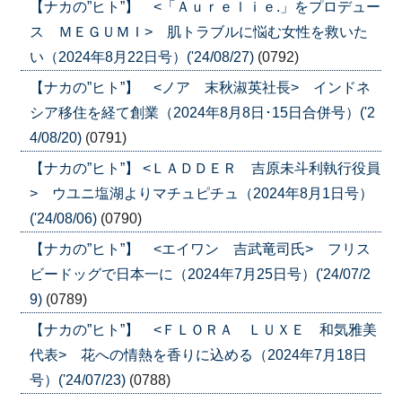
【ナカの”ヒト”】 <「Ａｕｒｅｌｉｅ.」をプロデュー
ス ＭＥＧＵＭＩ> 肌トラブルに悩む女性を救いた
い（2024年8月22日号）('24/08/27)
(0792)
【ナカの”ヒト”】 <ノア 末秋淑英社長> インドネ
シア移住を経て創業（2024年8月8日･15日合併号）('2
4/08/20)
(0791)
【ナカの”ヒト”】 <ＬＡＤＤＥＲ 吉原未斗利執行役員
> ウユニ塩湖よりマチュピチュ（2024年8月1日号）
('24/08/06)
(0790)
【ナカの”ヒト”】 <エイワン 吉武竜司氏> フリス
ビードッグで日本一に（2024年7月25日号）('24/07/2
9)
(0789)
【ナカの”ヒト”】 <ＦＬＯＲＡ ＬＵＸＥ 和気雅美
代表> 花への情熱を香りに込める（2024年7月18日
号）('24/07/23)
(0788)