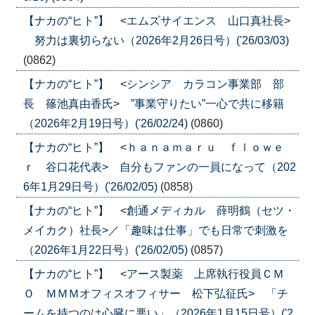
【ナカの“ヒト”】 <エムズサイエンス 山口真社長>
努力は裏切らない（2026年2月26日号）('26/03/03)
(0862)
【ナカの“ヒト”】 <シンシア カラコン事業部 部
長 篠池真由香氏> ”事業守りたい”一心で共に移籍
（2026年2月19日号）('26/02/24)
(0860)
【ナカの“ヒト”】 <ｈａｎａｍａｒｕ ｆｌｏｗｅ
ｒ 谷口花代表> 自分もファンの一員になって（202
6年1月29日号）('26/02/05)
(0858)
【ナカの“ヒト”】 <創通メディカル 薛明鶴（セツ・
メイカク）社長>／「趣味は仕事」でも日常で刺激を
（2026年1月22日号）('26/02/05)
(0857)
【ナカの“ヒト”】 <アース製薬 上席執行役員ＣＭ
Ｏ ＭＭＭオフィスオフィサー 松下弘征氏> 「チ
ームを持つのは心臓に悪い」（2026年1月15日号）('2