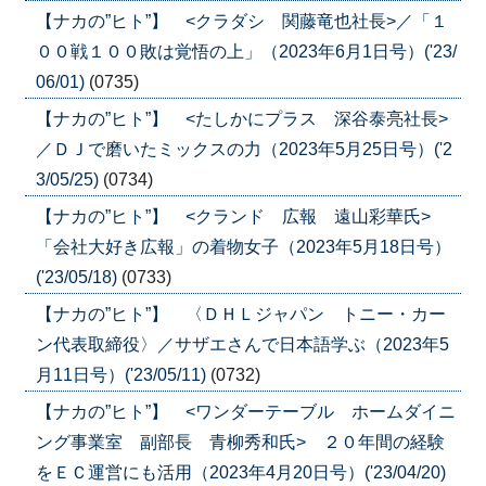
【ナカの”ヒト”】 <クラダシ 関藤竜也社長>／「１
００戦１００敗は覚悟の上」（2023年6月1日号）('23/
06/01)
(0735)
【ナカの”ヒト”】 <たしかにプラス 深谷泰亮社長>
／ＤＪで磨いたミックスの力（2023年5月25日号）('2
3/05/25)
(0734)
【ナカの”ヒト”】 <クランド 広報 遠山彩華氏>
「会社大好き広報」の着物女子（2023年5月18日号）
('23/05/18)
(0733)
【ナカの”ヒト”】 〈ＤＨＬジャパン トニー・カー
ン代表取締役〉／サザエさんで日本語学ぶ（2023年5
月11日号）('23/05/11)
(0732)
【ナカの”ヒト”】 <ワンダーテーブル ホームダイニ
ング事業室 副部長 青柳秀和氏> ２０年間の経験
をＥＣ運営にも活用（2023年4月20日号）('23/04/20)