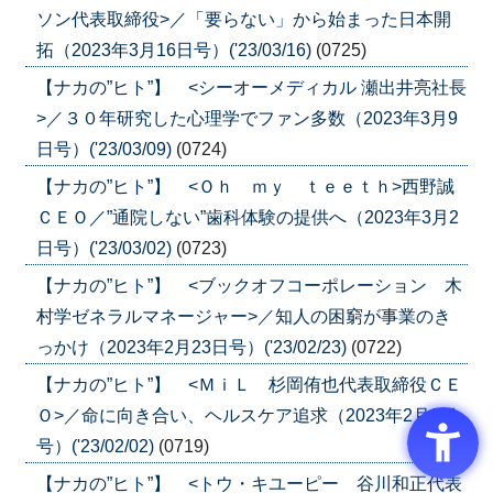
ソン代表取締役>／「要らない」から始まった日本開
拓（2023年3月16日号）('23/03/16)
(0725)
【ナカの”ヒト”】 <シーオーメディカル 瀬出井亮社長
>／３０年研究した心理学でファン多数（2023年3月9
日号）('23/03/09)
(0724)
【ナカの”ヒト”】 <Ｏｈ ｍｙ ｔｅｅｔｈ>西野誠
ＣＥＯ／”通院しない”歯科体験の提供へ（2023年3月2
日号）('23/03/02)
(0723)
【ナカの”ヒト”】 <ブックオフコーポレーション 木
村学ゼネラルマネージャー>／知人の困窮が事業のき
っかけ（2023年2月23日号）('23/02/23)
(0722)
【ナカの”ヒト”】 <ＭｉＬ 杉岡侑也代表取締役ＣＥ
Ｏ>／命に向き合い、ヘルスケア追求（2023年2月2日
号）('23/02/02)
(0719)
【ナカの”ヒト”】 <トウ・キユーピー 谷川和正代表