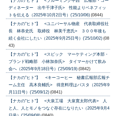
【ナカの”ヒト”】 <ブルーミング中西 広報部・コー
ディネーター 出牛千津子氏> 性能よりベネフィッ
トを伝える（2025年10月2日号）('25/10/06)
(0844)
【ナカの”ヒト”】 <ユニバーサル物産 代表取締役社
長 林恭史氏 取締役 林美千恵氏> ３００年後も
続く会社にしたい（2025年9月25日号）('25/10/02)
(08
43)
【ナカの”ヒト”】 <スピック マーケティング本部・
ブランド戦略部 小林加奈氏> タイマーかけて飲み
会へ（2025年9月18日号）('25/09/19)
(0842)
【ナカの”ヒト”】 <キーコーヒー 秘書広報部広報チ
ーム主任 高木良輔氏> 得意料理はパスタ（2025年9
月11日号）('25/09/12)
(0841)
【ナカの”ヒト”】 <大泉工場 大泉寛太郎代表> 人
と人、人とモノをつなぐ存在になりたい（2025年9月4
日号）('25/09/08)
(0840)