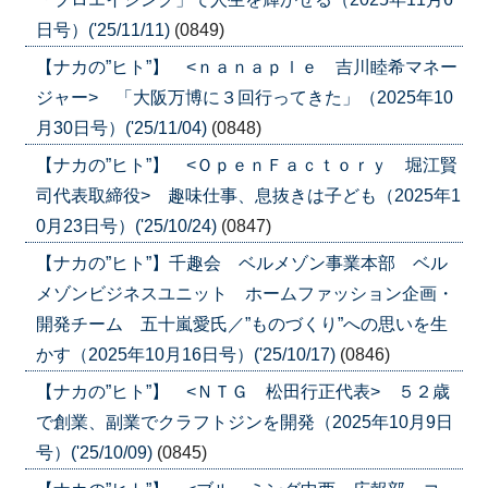
日号）('25/11/11)
(0849)
【ナカの”ヒト”】 <ｎａｎａｐｌｅ 吉川睦希マネー
ジャー> 「大阪万博に３回行ってきた」（2025年10
月30日号）('25/11/04)
(0848)
【ナカの”ヒト”】 <ＯｐｅｎＦａｃｔｏｒｙ 堀江賢
司代表取締役> 趣味仕事、息抜きは子ども（2025年1
0月23日号）('25/10/24)
(0847)
【ナカの”ヒト”】千趣会 ベルメゾン事業本部 ベル
メゾンビジネスユニット ホームファッション企画・
開発チーム 五十嵐愛氏／”ものづくり”への思いを生
かす（2025年10月16日号）('25/10/17)
(0846)
【ナカの”ヒト”】 <ＮＴＧ 松田行正代表> ５２歳
で創業、副業でクラフトジンを開発（2025年10月9日
号）('25/10/09)
(0845)