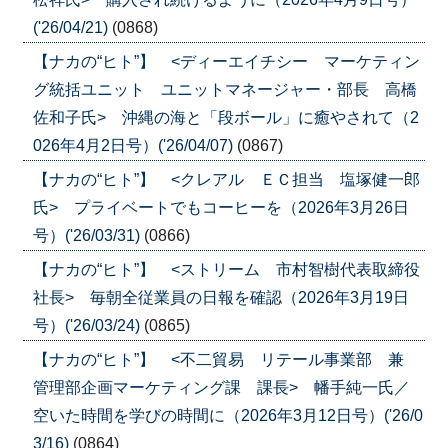
('26/04/21)
(0868)
【ナカの“ヒト”】 <ディーエイチシー マーケティン
グ統括ユニット ユニットマネージャー・部長 高橋
佐和子氏> 沖縄の海と「段ボール」に癒やされて（2
026年4月2日号）('26/04/07)
(0867)
【ナカの“ヒト”】 <クレアル ＥＣ担当 塩塚健一郎
氏> プライベートでもコーヒーを（2026年3月26日
号）('26/03/31)
(0866)
【ナカの“ヒト”】 <ストリーム 市村智樹代表取締役
社長> 毎朝全従業員の日報を確認（2026年3月19日
号）('26/03/24)
(0865)
【ナカの“ヒト”】 <不二貿易 リテール事業部 兼
管理部企画マーケティング課 課長> 幡手純一氏／
空いた時間を学びの時間に（2026年3月12日号）('26/0
3/16)
(0864)