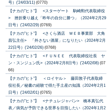
号）('24/03/11)
(0770)
【ナカの”ヒト”】 <スターゲート 駒崎勲代表取締役
> 挫折乗り越え「昨年の自分に勝つ」（2024年2月29
日号）('24/02/29)
(0769)
【ナカの”ヒト”】 <さくら酒店 ＷＥＢ事業部 大角
昌弘主任> 「外さない酒屋」になりたい（2024年2月
22日号）('24/02/26)
(0768)
【ナカの”ヒト”】 <ＦＵＮＥＥ 代表取締役社長 ヤ
ン・スンジュン氏>（2024年2月8日号）('24/02/08)
(07
66)
【ナカの”ヒト”】 ＜ロイヤル＞ 藤田敦子代表取締
役社長／秘書の経験で得た手土産の知識（2024年2月1
日号）('24/02/01)
(0765)
【ナカの”ヒト”】 <ナチュレジャパン> 橋本真弘代
表／病気が予防できる世界を目指したい（2024年1月2