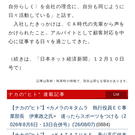
自分らしく〉を会社の理念に、自分も同じように
日々活動している」と話す。
入社したきっかけは、ＣＡ時代の先輩から声を
かけられたこと。アルバイトとして顧客対応を中
心に従事する日々を過ごしてきた。
（続きは、「日本ネット経済新聞」１２月１０日
号で）
記事は取材・執筆時の情報で、現在は異なる場合があります。
ナカの”ヒト” 連載記事
List
【ナカの”ヒト”】<カメラのキタムラ 執行役員ＥＣ事
業部長 伊東政之氏> 迷ったらスポーツをつける（2
026年8月6日・13日合併号）('26/08/07)
(0884)
【ナカの”ヒト”】 <ＫＡＴＡＺＵＫＥ 香山高広代表