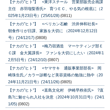
【ナカの”ヒト”】 <東洋スチール 営業部販売企画課
主任 赤羽瑠梨香氏> 育つＥＣ、やる気の根底に（2
025年1月23日号）('25/01/28)
(0811)
【ナカの”ヒト”】 <ペリカン石鹸 渋井伸和社長>
朝食作りが日課、家族を大切に （2024年12月12日
号）('24/12/17)
(0808)
【ナカの”ヒト”】 <梅乃宿酒造 マーケティング部Ｅ
Ｃ課 金大翼課長> ファンを大切にしたい（2024年1
2月5日号）('24/12/10)
(0807)
【ナカの”ヒト”】 <ヤマサキ 通販事業部部長> 岡
崎珠生氏／カラー診断など美容資格の勉強に熱中（20
24年11月21日号）('24/11/26)
(0805)
【ナカの”ヒト”】 <直島文化村 伊崎早秩依氏> ?直
島?に魅せられ入社を決意（2024年10月31日号）('24/1
1/05)
(0802)