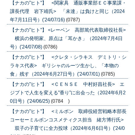
【ナカの”ヒト”】 <関家具 通販事業部ＥＣ事業課・
課長代理 岩下靖氏> 「未達」は負けと同じ（2024
年7月11日号）('24/07/16)
(0787)
【ナカの”ヒト”】 <レーベン 高部篤代表取締役社長>
横浜の発明家、原点は「耳かき」（2024年7月4日
号）('24/07/08)
(0786)
【ナカの”ヒト”】 <クレタ・シラキス デミトリ・シ
ラキス代表> ギリシャのルーツ生かし、「本物の
食」残す（2024年6月27日号）('24/07/01)
(0785)
【ナカの”ヒト”】 <ＣＥＮＳＥ 中村好昌社長> エ
ジプトで人生を変える”香り”に出会った（2024年6月2
0日号）('24/06/25)
(0784 )
【ナカの”ヒト”】 <ミルボン 取締役経営戦略本部長
コーセーミルボンコスメティクス担当 緒方博行氏>
双子の子育てに全力投球（2024年6月6日号）('24/0