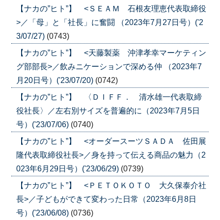
【ナカの”ヒト”】 <ＳＥＡＭ 石根友理恵代表取締役
>／「母」と「社長」に奮闘 （2023年7月27日号）('2
3/07/27)
(0743)
【ナカの”ヒト”】 <天藤製薬 沖津孝幸マーケティン
グ部部長>／飲みニケーションで深める仲 （2023年7
月20日号）('23/07/20)
(0742)
【ナカの”ヒト”】 〈ＤＩＦＦ． 清水雄一代表取締
役社長〉／左右別サイズを普遍的に（2023年7月5日
号）('23/07/06)
(0740)
【ナカの”ヒト”】 <オーダースーツＳＡＤＡ 佐田展
隆代表取締役社長>／身を持って伝える商品の魅力（2
023年6月29日号）('23/06/29)
(0739)
【ナカの”ヒト”】 <ＰＥＴＯＫＯＴＯ 大久保泰介社
長>／子どもができて変わった日常（2023年6月8日
号）('23/06/08)
(0736)