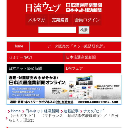
Home
データ販売の「ネット経済研究所」
セミナーNAVI
日本流通産業新聞
日本ネット経済新聞
DMフェア
Home
日本ネット経済新聞
連載記事
ナカの”ヒト”
【ナカの”ヒト”】 〈マドゥレス 山田祐希代表取締役〉／「自分
らしく」理念に