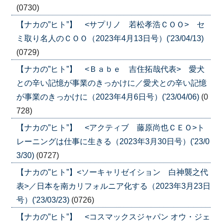
(0730)
【ナカの”ヒト”】 <サプリノ 若松孝浩ＣＯＯ> セ
ミ取り名人のＣＯＯ（2023年4月13日号）('23/04/13)
(0729)
【ナカの”ヒト”】 <Ｂａｂｅ 吉住拓哉代表> 愛犬
との辛い記憶が事業のきっかけに／愛犬との辛い記憶
が事業のきっかけに（2023年4月6日号）('23/04/06)
(0
728)
【ナカの”ヒト”】 <アクティブ 藤原尚也ＣＥＯ>ト
レーニングは仕事に生きる（2023年3月30日号）('23/0
3/30)
(0727)
【ナカの”ヒト”】<ソーキャリゼイション 白神襲之代
表>／日本を南カリフォルニア化する（2023年3月23日
号）('23/03/23)
(0726)
【ナカの”ヒト”】 <コスマックスジャパン オウ・ジェ