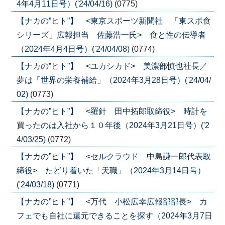
4年4月11日号）('24/04/16)
(0775)
【ナカの”ヒト”】 <東京スポーツ新聞社 「東スポ食
シリーズ」広報担当 佐藤浩一氏> 食と性の伝導者
（2024年4月4日号）('24/04/08)
(0774)
【ナカの”ヒト”】 <ユカシカド> 美濃部慎也社長／
夢は「世界の栄養補給」（2024年3月28日号）('24/04/
02)
(0773)
【ナカの”ヒト”】 <羅針 田中拓郎取締役> 時計を
買ったのは入社から１０年後（2024年3月21日号）('2
4/03/25)
(0772)
【ナカの”ヒト”】 <セルクラウド 中島謙一郎代表取
締役> たどり着いた「天職」（2024年3月14日号）
('24/03/18)
(0771)
【ナカの”ヒト”】 <万代 小松広幸広報部部長> カ
フェでも自社に還元できることを探す（2024年3月7日