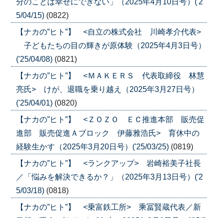
分のことは幸せにできない」（2025年4月10日号）('2
5/04/15)
(0822)
【ナカの”ヒト”】 <自立の株式会社 川崎孝介代表>
子どもたちの目の輝きが原体験（2025年4月3日号）
('25/04/08)
(0821)
【ナカの”ヒト”】 <ＭＡＫＥＲＳ 代表取締役 林慧
亮氏> けが、退職を乗り越え（2025年3月27日号）
('25/04/01)
(0820)
【ナカの”ヒト”】 <ＺＯＺＯ ＥＣ推進本部 販売促
進部 販売促進Ａブロック 伊藤雅浩氏> 育休中の
経験生かす（2025年3月20日号）('25/03/25)
(0819)
【ナカの”ヒト”】 <ランクアップ> 岩崎裕美子社長
／「悩みを解決できるか？」（2025年3月13日号）('2
5/03/18)
(0818)
【ナカの”ヒト”】 <乗富鉄工所> 乘冨賢蔵代表／新