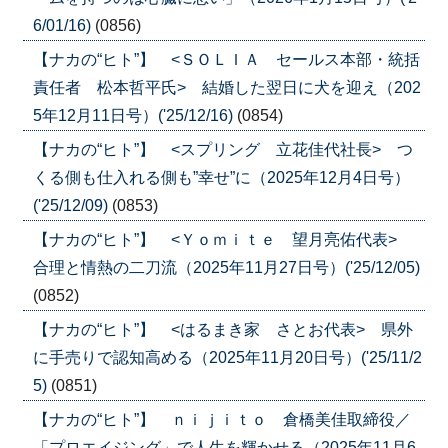
6/01/16)
(0856)
【ナカの“ヒト”】 <ＳＯＬＩＡ セールス本部・統括
責任者 松本哲平氏> 結婚した翌日に犬を迎え（202
5年12月11日号）('25/12/16)
(0854)
【ナカの“ヒト”】 <スプリング 立花佳代社長> つ
くる側も仕入れる側も”幸せ”に（2025年12月4日号）
('25/12/09)
(0853)
【ナカの“ヒト”】 <Ｙｏｍｉｔｅ 望月亮佑代表>
合理と情熱の二刀流（2025年11月27日号）('25/12/05)
(0852)
【ナカの“ヒト”】 <はるまき家 さとお代表> 県外
に手売りで認知高める（2025年11月20日号）('25/11/2
5)
(0851)
【ナカの“ヒト”】 ｎｉｊｉｔｏ 倉橋美佳取締役／
「プロエイジング」で人生を輝かせる（2025年11月6