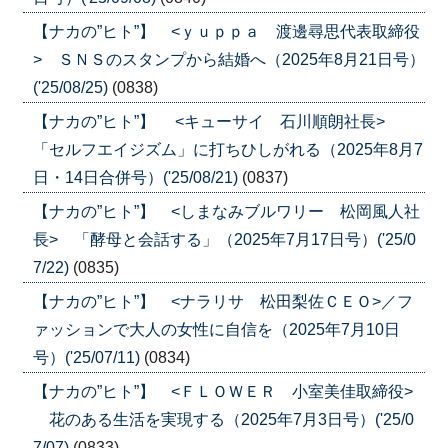
【ナカの”ヒト”】 <ｙｕｐｐａ 渡邊尋思代表取締役
> ＳＮＳのスタンプから結婚へ（2025年8月21日号）
('25/08/25)
(0838)
【ナカの”ヒト”】 <キューサイ 石川順朗社長>
「セルフエイジズム」に打ちひしがれる（2025年8月7
日・14日合併号）('25/08/21)
(0837)
【ナカの”ヒト”】 <しまなみブルワリー 松岡風人社
長> 「酵母と会話する」（2025年7月17日号）('25/0
7/22)
(0835)
【ナカの”ヒト”】 <ナラリサ 松田梨佐ＣＥＯ>／フ
ァッションで大人の女性に自信を（2025年7月10日
号）('25/07/11)
(0834)
【ナカの”ヒト”】 <ＦＬＯＷＥＲ 小室美佳取締役>
花のある生活を実現する（2025年7月3日号）('25/0
7/07)
(0833)