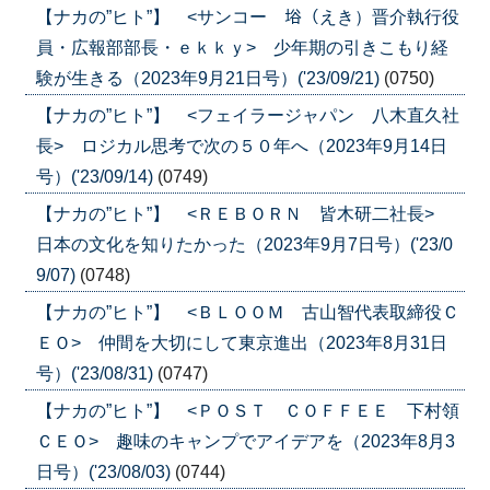
【ナカの”ヒト”】 <サンコー 﨏（えき）晋介執行役
員・広報部部長・ｅｋｋｙ> 少年期の引きこもり経
験が生きる（2023年9月21日号）('23/09/21)
(0750)
【ナカの”ヒト”】 <フェイラージャパン 八木直久社
長> ロジカル思考で次の５０年へ（2023年9月14日
号）('23/09/14)
(0749)
【ナカの”ヒト”】 <ＲＥＢＯＲＮ 皆木研二社長>
日本の文化を知りたかった（2023年9月7日号）('23/0
9/07)
(0748)
【ナカの”ヒト”】 <ＢＬＯＯＭ 古山智代表取締役Ｃ
ＥＯ> 仲間を大切にして東京進出（2023年8月31日
号）('23/08/31)
(0747)
【ナカの”ヒト”】 <ＰＯＳＴ ＣＯＦＦＥＥ 下村領
ＣＥＯ> 趣味のキャンプでアイデアを（2023年8月3
日号）('23/08/03)
(0744)