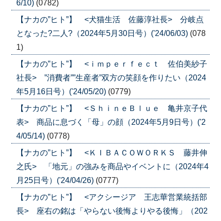
6/10)
(0782)
【ナカの”ヒト”】 <犬猫生活 佐藤淳社長> 分岐点
となった?二人?（2024年5月30日号）('24/06/03)
(078
1)
【ナカの”ヒト”】 <ｉｍｐｅｒｆｅｃｔ 佐伯美紗子
社長> ”消費者””生産者”双方の笑顔を作りたい（2024
年5月16日号）('24/05/20)
(0779)
【ナカの”ヒト”】 <ＳｈｉｎｅＢｌｕｅ 亀井京子代
表> 商品に息づく「母」の顔（2024年5月9日号）('2
4/05/14)
(0778)
【ナカの”ヒト”】 <ＫＩＢＡＣＯＷＯＲＫＳ 藤井伸
之氏> 「地元」の強みを商品やイベントに（2024年4
月25日号）('24/04/26)
(0777)
【ナカの”ヒト”】 <アクシージア 王志華営業統括部
長> 座右の銘は「やらない後悔よりやる後悔」（202