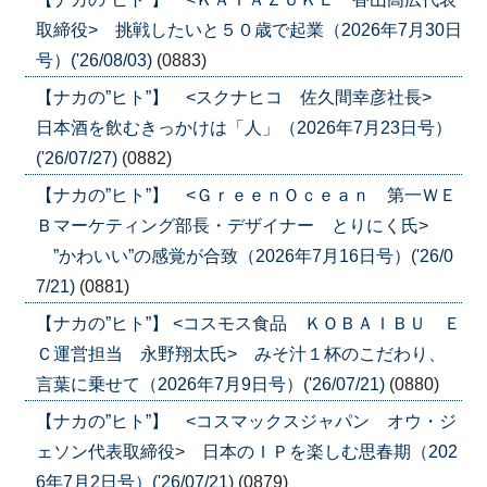
取締役> 挑戦したいと５０歳で起業（2026年7月30日
号）('26/08/03)
(0883)
【ナカの”ヒト”】 <スクナヒコ 佐久間幸彦社長>
日本酒を飲むきっかけは「人」（2026年7月23日号）
('26/07/27)
(0882)
【ナカの”ヒト”】 <ＧｒｅｅｎＯｃｅａｎ 第一ＷＥ
Ｂマーケティング部長・デザイナー とりにく氏>
”かわいい”の感覚が合致（2026年7月16日号）('26/0
7/21)
(0881)
【ナカの”ヒト”】 <コスモス食品 ＫＯＢＡＩＢＵ Ｅ
Ｃ運営担当 永野翔太氏> みそ汁１杯のこだわり、
言葉に乗せて（2026年7月9日号）('26/07/21)
(0880)
【ナカの”ヒト”】 <コスマックスジャパン オウ・ジ
ェソン代表取締役> 日本のＩＰを楽しむ思春期（202
6年7月2日号）('26/07/21)
(0879)