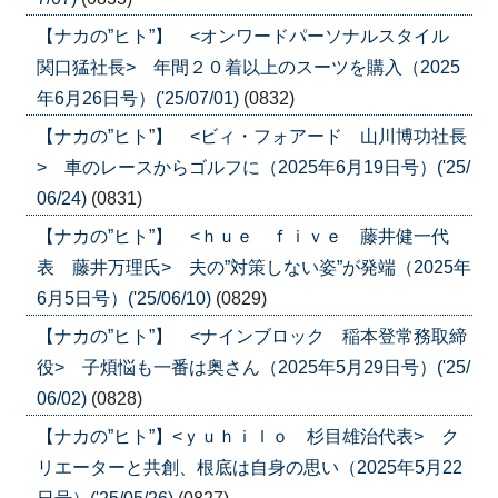
【ナカの”ヒト”】 <オンワードパーソナルスタイル
関口猛社長> 年間２０着以上のスーツを購入（2025
年6月26日号）('25/07/01)
(0832)
【ナカの”ヒト”】 <ビィ・フォアード 山川博功社長
> 車のレースからゴルフに（2025年6月19日号）('25/
06/24)
(0831)
【ナカの”ヒト”】 <ｈｕｅ ｆｉｖｅ 藤井健一代
表 藤井万理氏> 夫の”対策しない姿”が発端（2025年
6月5日号）('25/06/10)
(0829)
【ナカの”ヒト”】 <ナインブロック 稲本登常務取締
役> 子煩悩も一番は奥さん（2025年5月29日号）('25/
06/02)
(0828)
【ナカの”ヒト”】<ｙｕｈｉｌｏ 杉目雄治代表> ク
リエーターと共創、根底は自身の思い（2025年5月22