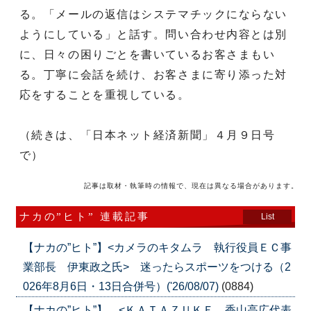
る。「メールの返信はシステマチックにならない
ようにしている」と話す。問い合わせ内容とは別
に、日々の困りごとを書いているお客さまもい
る。丁寧に会話を続け、お客さまに寄り添った対
応をすることを重視している。
（続きは、「日本ネット経済新聞」４月９日号
で）
記事は取材・執筆時の情報で、現在は異なる場合があります。
ナカの”ヒト” 連載記事
List
【ナカの”ヒト”】<カメラのキタムラ 執行役員ＥＣ事
業部長 伊東政之氏> 迷ったらスポーツをつける（2
026年8月6日・13日合併号）('26/08/07)
(0884)
【ナカの”ヒト”】 <ＫＡＴＡＺＵＫＥ 香山高広代表