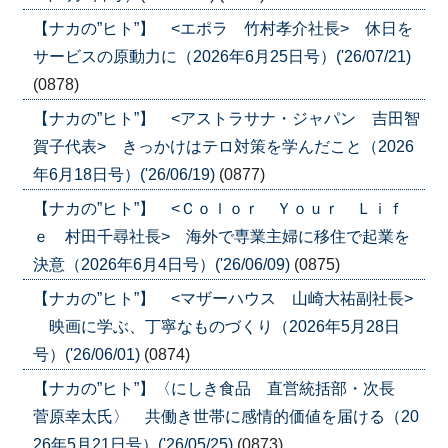
【ナカの”ヒト”】 <エポラ 竹村孝介社長> 休日を
サービスの原動力に（2026年6月25日号）('26/07/21)
(0878)
【ナカの”ヒト”】 <アストラサナ・ジャパン 吉田智
賀子代表> きっかけはテロ対策を学んだこと（2026
年6月18日号）('26/06/19)
(0877)
【ナカの”ヒト”】 <Ｃｏｌｏｒ Ｙｏｕｒ Ｌｉｆ
ｅ 村田千尋社長> 海外で専業主婦に移住で起業を
決意（2026年6月4日号）('26/06/09)
(0875)
【ナカの”ヒト”】 <マザーハウス 山崎大祐副社長>
映画に学ぶ、丁寧なものづくり（2026年5月28日
号）('26/06/01)
(0874)
【ナカの”ヒト”】〈にしき食品 直営統括部・次長
菅原幸太氏〉 共働き世帯に感情的価値を届ける（20
26年5月21日号）('26/05/25)
(0873)