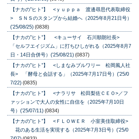
【ナカの”ヒト”】 <ｙｕｐｐａ 渡邊尋思代表取締役
> ＳＮＳのスタンプから結婚へ（2025年8月21日号）
('25/08/25)
(0838)
【ナカの”ヒト”】 <キューサイ 石川順朗社長>
「セルフエイジズム」に打ちひしがれる（2025年8月7
日・14日合併号）('25/08/21)
(0837)
【ナカの”ヒト”】 <しまなみブルワリー 松岡風人社
長> 「酵母と会話する」（2025年7月17日号）('25/0
7/22)
(0835)
【ナカの”ヒト”】 <ナラリサ 松田梨佐ＣＥＯ>／フ
ァッションで大人の女性に自信を（2025年7月10日
号）('25/07/11)
(0834)
【ナカの”ヒト”】 <ＦＬＯＷＥＲ 小室美佳取締役>
花のある生活を実現する（2025年7月3日号）('25/0
7/07)
(0833)