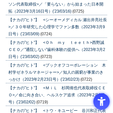
ソン代表取締役>／「要らない」から始まった日本開
拓（2023年3月16日号）('23/03/16)
(0725)
【ナカの”ヒト”】 <シーオーメディカル 瀬出井亮社長
>／３０年研究した心理学でファン多数（2023年3月9
日号）('23/03/09)
(0724)
【ナカの”ヒト”】 <Ｏｈ ｍｙ ｔｅｅｔｈ>西野誠
ＣＥＯ／”通院しない”歯科体験の提供へ（2023年3月2
日号）('23/03/02)
(0723)
【ナカの”ヒト”】 <ブックオフコーポレーション 木
村学ゼネラルマネージャー>／知人の困窮が事業のき
っかけ（2023年2月23日号）('23/02/23)
(0722)
【ナカの”ヒト”】 <ＭｉＬ 杉岡侑也代表取締役ＣＥ
Ｏ>／命に向き合い、ヘルスケア追求（2023年2月2日
号）('23/02/02)
(0719)
【ナカの”ヒト”】 <トウ・キユーピー 谷川和正代表