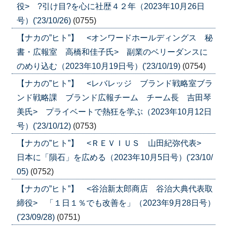
役> ?引け目?を心に社歴４２年（2023年10月26日
号）('23/10/26)
(0755)
【ナカの”ヒト”】 <オンワードホールディングス 秘
書・広報室 高橋和佳子氏> 副業のベリーダンスに
のめり込む（2023年10月19日号）('23/10/19)
(0754)
【ナカの”ヒト”】 <レバレッジ ブランド戦略室ブラ
ンド戦略課 ブランド広報チーム チーム長 吉田琴
美氏> プライベートで熱狂を学ぶ（2023年10月12日
号）('23/10/12)
(0753)
【ナカの”ヒト”】 <ＲＥＶＩＵＳ 山田紀弥代表>
日本に「隕石」を広める（2023年10月5日号）('23/10/
05)
(0752)
【ナカの”ヒト”】 <谷治新太郎商店 谷治大典代表取
締役> 「１日１％でも改善を」（2023年9月28日号）
('23/09/28)
(0751)