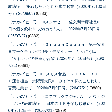
取締役> 挑戦したいと５０歳で起業（2026年7月30日
号）('26/08/03)
(0883)
【ナカの”ヒト”】 <スクナヒコ 佐久間幸彦社長>
日本酒を飲むきっかけは「人」（2026年7月23日号）
('26/07/27)
(0882)
【ナカの”ヒト”】 <ＧｒｅｅｎＯｃｅａｎ 第一ＷＥ
Ｂマーケティング部長・デザイナー とりにく氏>
”かわいい”の感覚が合致（2026年7月16日号）('26/0
7/21)
(0881)
【ナカの”ヒト”】 <コスモス食品 ＫＯＢＡＩＢＵ Ｅ
Ｃ運営担当 永野翔太氏> みそ汁１杯のこだわり、
言葉に乗せて（2026年7月9日号）('26/07/21)
(0880)
【ナカの”ヒト”】 <コスマックスジャパン オウ・ジ
ェソン代表取締役> 日本のＩＰを楽しむ思春期（202
6年7月2日号）('26/07/21)
(0879)