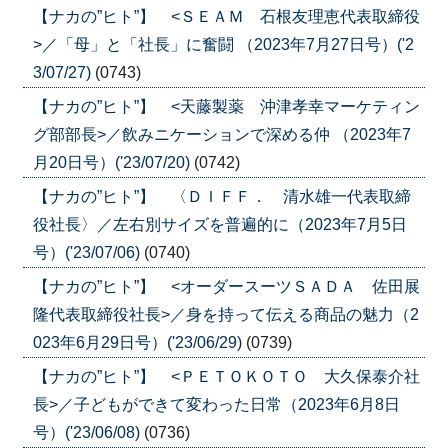
【ナカの”ヒト”】 <ＳＥＡＭ 石根友理恵代表取締役
>／「母」と「社長」に奮闘 （2023年7月27日号）('2
3/07/27)
(0743)
【ナカの”ヒト”】 <天藤製薬 沖津孝幸マーケティン
グ部部長>／飲みニケーションで深める仲 （2023年7
月20日号）('23/07/20)
(0742)
【ナカの”ヒト”】 〈ＤＩＦＦ． 清水雄一代表取締
役社長〉／左右別サイズを普遍的に（2023年7月5日
号）('23/07/06)
(0740)
【ナカの”ヒト”】 <オーダースーツＳＡＤＡ 佐田展
隆代表取締役社長>／身を持って伝える商品の魅力（2
023年6月29日号）('23/06/29)
(0739)
【ナカの”ヒト”】 <ＰＥＴＯＫＯＴＯ 大久保泰介社
長>／子どもができて変わった日常（2023年6月8日
号）('23/06/08)
(0736)