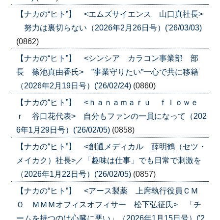
【ナカの“ヒト”】 <エムズサイエンス 山口真社長>
努力は裏切らない（2026年2月26日号）('26/03/03)
(0862)
【ナカの“ヒト”】 <シンシア カラコン事業部 部
長 篠池真由香氏> ”事業守りたい”一心で共に移籍
（2026年2月19日号）('26/02/24)
(0860)
【ナカの“ヒト”】 <ｈａｎａｍａｒｕ ｆｌｏｗｅ
ｒ 谷口花代表> 自分もファンの一員になって（202
6年1月29日号）('26/02/05)
(0858)
【ナカの“ヒト”】 <創通メディカル 薛明鶴（セツ・
メイカク）社長>／「趣味は仕事」でも日常で刺激を
（2026年1月22日号）('26/02/05)
(0857)
【ナカの“ヒト”】 <アース製薬 上席執行役員ＣＭ
Ｏ ＭＭＭオフィスオフィサー 松下弘征氏> 「チ
ームを持つのは心臓に悪い」（2026年1月15日号）('2