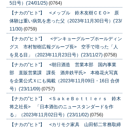
5日号）('24/01/25)
(0764)
【ナカの”ヒト”】 <メップル 鈴木友樹ＣＥＯ> 原
体験は重い病気を患った父（2023年11月30日号）('23/
11/30)
(0759)
【ナカの”ヒト”】 <デンキョーグループホールディン
グス 市村智樹広報グループ長> 空手で培った「人
を見る目」（2023年11月23日号）('23/11/27)
(0758)
【ナカの”ヒト”】 <朝日酒造 営業本部 国内事業
部 直販営業課 課長 酒井鉄平氏> 本格花火写真
を企業公式Ｘにも掲載（2023年11月09日・16日 合併
号）('23/11/09)
(0757)
【ナカの”ヒト”】 <ＳａｋｅＢｏｔｔｌｅｒｓ 鈴木
将之社長> 「日本酒缶のニュースタンダードを作
る」（2023年11月02日号）('23/11/02)
(0756)
【ナカの”ヒト”】 <カリモク家具 山田郁二常務取締