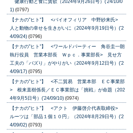
健康行動と食に貪欲（2024年9月26日号）('24/10/0
1)
(0797)
【ナカの”ヒト”】 <バイオフィリア 中野紗来氏>
人と動物の幸せを生きがいに（2024年9月19日号）('2
4/09/24)
(0796)
【ナカの”ヒト”】 <ワールドパーティー 角谷圭一朗
執行役員 営業本部長 Ｗｐｃ．事業部長> 見せ方
工夫の「バズり」がやりがい（2024年9月12日号）('2
4/09/17)
(0795)
【ナカの”ヒト”】 <不二貿易 営業本部 ＥＣ事業部
> 根来直樹係長／ＥＣ事業部は「挑戦」が命題（202
4年9月5日号）('24/09/10)
(0974)
【ナカの”ヒト”】 <アクト 伊藤啓介代表取締役>
ルーツは「部品１個１０円」（2024年8月29日号）('2
4/09/02)
(0793)