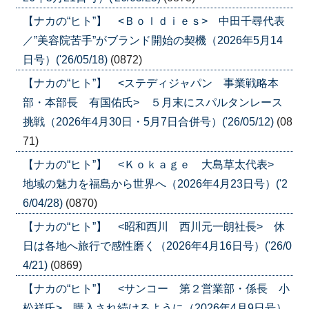
【ナカの“ヒト”】 <Ｂｏｌｄｉｅｓ> 中田千尋代表
／”美容院苦手”がブランド開始の契機（2026年5月14
日号）('26/05/18)
(0872)
【ナカの“ヒト”】 <ステディジャパン 事業戦略本
部・本部長 有国佑氏> ５月末にスパルタンレース
挑戦（2026年4月30日・5月7日合併号）('26/05/12)
(08
71)
【ナカの“ヒト”】 <Ｋｏｋａｇｅ 大島草太代表>
地域の魅力を福島から世界へ（2026年4月23日号）('2
6/04/28)
(0870)
【ナカの“ヒト”】 <昭和西川 西川元一朗社長> 休
日は各地へ旅行で感性磨く（2026年4月16日号）('26/0
4/21)
(0869)
【ナカの“ヒト”】 <サンコー 第２営業部・係長 小
松祥氏> 購入され続けるように（2026年4月9日号）