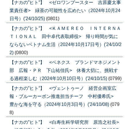
【ナカの”ヒト”】 <ゼロワンブースター 吉原慶太事
業責任者> 緑茶の可能性を広めたい（2024年10月24
日号）('24/10/25)
(0801)
【ナカの”ヒト”】 <ＫＡＭＥＲＥＯ ＩＮＴＥＲＮＡ
ＴＩＯＮＡＬ 田中卓代表取締役> 帰り時間が気に
ならないベトナム生活（2024年10月17日号）('24/10/2
2)
(0800)
【ナカの”ヒト”】 <ベネクス ブランドマネジメント
部 広報・ＰＲ 下山祐佳氏> 休養大切に、挑戦す
る過程楽しむ（2024年10月10日号）('24/10/15)
(0799)
【ナカの”ヒト”】 <ヴェントゥーノ 経営企画室広
報・ブルーカーボン推進担当チーフ 中村優希氏>
豊かな海を守る（2024年10月3日号）('24/10/08)
(079
8)
【ナカの”ヒト”】 <白寿生科学研究所 原浩之社長>