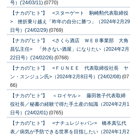
号）('24/03/11)
(0770)
【ナカの”ヒト”】 <スターゲート 駒崎勲代表取締役
> 挫折乗り越え「昨年の自分に勝つ」（2024年2月29
日号）('24/02/29)
(0769)
【ナカの”ヒト”】 <さくら酒店 ＷＥＢ事業部 大角
昌弘主任> 「外さない酒屋」になりたい（2024年2月
22日号）('24/02/26)
(0768)
【ナカの”ヒト”】 <ＦＵＮＥＥ 代表取締役社長 ヤ
ン・スンジュン氏>（2024年2月8日号）('24/02/08)
(07
66)
【ナカの”ヒト”】 ＜ロイヤル＞ 藤田敦子代表取締
役社長／秘書の経験で得た手土産の知識（2024年2月1
日号）('24/02/01)
(0765)
【ナカの”ヒト”】 <ナチュレジャパン> 橋本真弘代
表／病気が予防できる世界を目指したい（2024年1月2