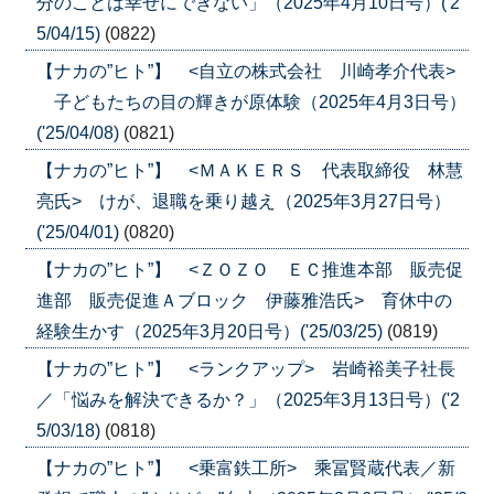
分のことは幸せにできない」（2025年4月10日号）('2
5/04/15)
(0822)
【ナカの”ヒト”】 <自立の株式会社 川崎孝介代表>
子どもたちの目の輝きが原体験（2025年4月3日号）
('25/04/08)
(0821)
【ナカの”ヒト”】 <ＭＡＫＥＲＳ 代表取締役 林慧
亮氏> けが、退職を乗り越え（2025年3月27日号）
('25/04/01)
(0820)
【ナカの”ヒト”】 <ＺＯＺＯ ＥＣ推進本部 販売促
進部 販売促進Ａブロック 伊藤雅浩氏> 育休中の
経験生かす（2025年3月20日号）('25/03/25)
(0819)
【ナカの”ヒト”】 <ランクアップ> 岩崎裕美子社長
／「悩みを解決できるか？」（2025年3月13日号）('2
5/03/18)
(0818)
【ナカの”ヒト”】 <乗富鉄工所> 乘冨賢蔵代表／新