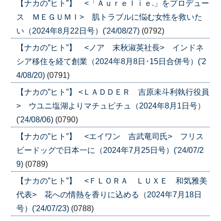
【ナカの”ヒト”】 <「Ａｕｒｅｌｉｅ.」をプロデュー
ス ＭＥＧＵＭＩ> 肌トラブルに悩む女性を救いた
い（2024年8月22日号）('24/08/27)
(0792)
【ナカの”ヒト”】 <ノア 末秋淑英社長> インドネ
シア移住を経て創業（2024年8月8日･15日合併号）('2
4/08/20)
(0791)
【ナカの”ヒト”】 <ＬＡＤＤＥＲ 吉原未斗利執行役員
> ウユニ塩湖よりマチュピチュ（2024年8月1日号）
('24/08/06)
(0790)
【ナカの”ヒト”】 <エイワン 吉武竜司氏> フリス
ビードッグで日本一に（2024年7月25日号）('24/07/2
9)
(0789)
【ナカの”ヒト”】 <ＦＬＯＲＡ ＬＵＸＥ 和気雅美
代表> 花への情熱を香りに込める（2024年7月18日
号）('24/07/23)
(0788)