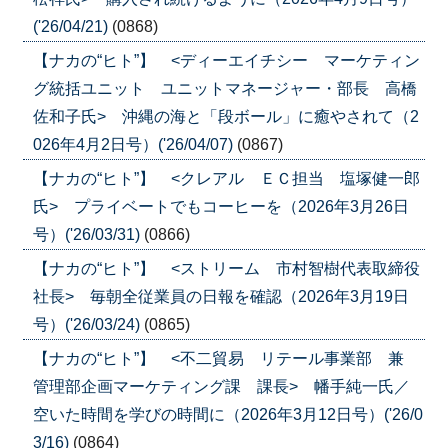
('26/04/21)
(0868)
【ナカの“ヒト”】 <ディーエイチシー マーケティン
グ統括ユニット ユニットマネージャー・部長 高橋
佐和子氏> 沖縄の海と「段ボール」に癒やされて（2
026年4月2日号）('26/04/07)
(0867)
【ナカの“ヒト”】 <クレアル ＥＣ担当 塩塚健一郎
氏> プライベートでもコーヒーを（2026年3月26日
号）('26/03/31)
(0866)
【ナカの“ヒト”】 <ストリーム 市村智樹代表取締役
社長> 毎朝全従業員の日報を確認（2026年3月19日
号）('26/03/24)
(0865)
【ナカの“ヒト”】 <不二貿易 リテール事業部 兼
管理部企画マーケティング課 課長> 幡手純一氏／
空いた時間を学びの時間に（2026年3月12日号）('26/0
3/16)
(0864)