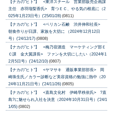
【ナカの”ヒト”】 <東洋スチール 営業部販売企画課
主任 赤羽瑠梨香氏> 育つＥＣ、やる気の根底に（2
025年1月23日号）('25/01/28)
(0811)
【ナカの”ヒト”】 <ペリカン石鹸 渋井伸和社長>
朝食作りが日課、家族を大切に （2024年12月12日
号）('24/12/17)
(0808)
【ナカの”ヒト”】 <梅乃宿酒造 マーケティング部Ｅ
Ｃ課 金大翼課長> ファンを大切にしたい（2024年1
2月5日号）('24/12/10)
(0807)
【ナカの”ヒト”】 <ヤマサキ 通販事業部部長> 岡
崎珠生氏／カラー診断など美容資格の勉強に熱中（20
24年11月21日号）('24/11/26)
(0805)
【ナカの”ヒト”】 <直島文化村 伊崎早秩依氏> ?直
島?に魅せられ入社を決意（2024年10月31日号）('24/1
1/05)
(0802)