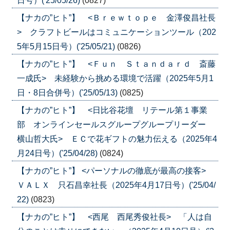
日号）('25/05/26)
(0827)
【ナカの”ヒト”】 <Ｂｒｅｗｔｏｐｅ 金澤俊昌社長
> クラフトビールはコミュニケーションツール（202
5年5月15日号）('25/05/21)
(0826)
【ナカの”ヒト”】 <Ｆｕｎ Ｓｔａｎｄａｒｄ 斎藤
一成氏> 未経験から挑める環境で活躍（2025年5月1
日・8日合併号）('25/05/13)
(0825)
【ナカの”ヒト”】 <日比谷花壇 リテール第１事業
部 オンラインセールスグループグループリーダー
横山哲大氏> ＥＣで花ギフトの魅力伝える（2025年4
月24日号）('25/04/28)
(0824)
【ナカの”ヒト”】 <パーソナルの徹底が最高の接客>
ＶＡＬＸ 只石昌幸社長（2025年4月17日号）('25/04/
22)
(0823)
【ナカの”ヒト”】 <西尾 西尾秀俊社長> 「人は自