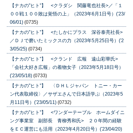
【ナカの”ヒト”】 <クラダシ 関藤竜也社長>／「１
００戦１００敗は覚悟の上」（2023年6月1日号）('23/
06/01)
(0735)
【ナカの”ヒト”】 <たしかにプラス 深谷泰亮社長>
／ＤＪで磨いたミックスの力（2023年5月25日号）('2
3/05/25)
(0734)
【ナカの”ヒト”】 <クランド 広報 遠山彩華氏>
「会社大好き広報」の着物女子（2023年5月18日号）
('23/05/18)
(0733)
【ナカの”ヒト”】 〈ＤＨＬジャパン トニー・カー
ン代表取締役〉／サザエさんで日本語学ぶ（2023年5
月11日号）('23/05/11)
(0732)
【ナカの”ヒト”】 <ワンダーテーブル ホームダイニ
ング事業室 副部長 青柳秀和氏> ２０年間の経験
をＥＣ運営にも活用（2023年4月20日号）('23/04/20)