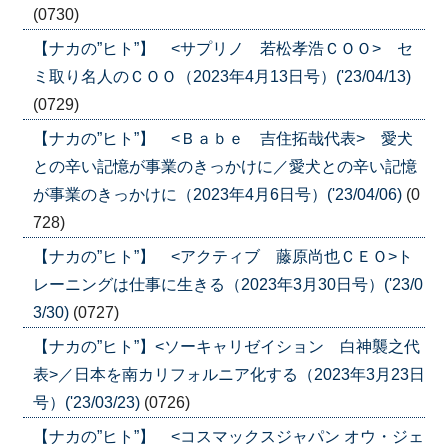
(0730)
【ナカの”ヒト”】 <サプリノ 若松孝浩ＣＯＯ> セ
ミ取り名人のＣＯＯ（2023年4月13日号）('23/04/13)
(0729)
【ナカの”ヒト”】 <Ｂａｂｅ 吉住拓哉代表> 愛犬
との辛い記憶が事業のきっかけに／愛犬との辛い記憶
が事業のきっかけに（2023年4月6日号）('23/04/06)
(0
728)
【ナカの”ヒト”】 <アクティブ 藤原尚也ＣＥＯ>ト
レーニングは仕事に生きる（2023年3月30日号）('23/0
3/30)
(0727)
【ナカの”ヒト”】<ソーキャリゼイション 白神襲之代
表>／日本を南カリフォルニア化する（2023年3月23日
号）('23/03/23)
(0726)
【ナカの”ヒト”】 <コスマックスジャパン オウ・ジェ