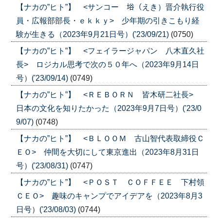
【ナカの”ヒト”】 <サンコー 﨏（えき）晋介執行役
員・広報部部長・ｅｋｋｙ> 少年期の引きこもり経
験が生きる（2023年9月21日号）('23/09/21)
(0750)
【ナカの”ヒト”】 <フェイラージャパン 八木直久社
長> ロジカル思考で次の５０年へ（2023年9月14日
号）('23/09/14)
(0749)
【ナカの”ヒト”】 <ＲＥＢＯＲＮ 皆木研二社長>
日本の文化を知りたかった（2023年9月7日号）('23/0
9/07)
(0748)
【ナカの”ヒト”】 <ＢＬＯＯＭ 古山智代表取締役Ｃ
ＥＯ> 仲間を大切にして東京進出（2023年8月31日
号）('23/08/31)
(0747)
【ナカの”ヒト”】 <ＰＯＳＴ ＣＯＦＦＥＥ 下村領
ＣＥＯ> 趣味のキャンプでアイデアを（2023年8月3
日号）('23/08/03)
(0744)