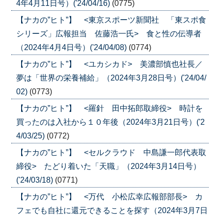
4年4月11日号）('24/04/16)
(0775)
【ナカの”ヒト”】 <東京スポーツ新聞社 「東スポ食
シリーズ」広報担当 佐藤浩一氏> 食と性の伝導者
（2024年4月4日号）('24/04/08)
(0774)
【ナカの”ヒト”】 <ユカシカド> 美濃部慎也社長／
夢は「世界の栄養補給」（2024年3月28日号）('24/04/
02)
(0773)
【ナカの”ヒト”】 <羅針 田中拓郎取締役> 時計を
買ったのは入社から１０年後（2024年3月21日号）('2
4/03/25)
(0772)
【ナカの”ヒト”】 <セルクラウド 中島謙一郎代表取
締役> たどり着いた「天職」（2024年3月14日号）
('24/03/18)
(0771)
【ナカの”ヒト”】 <万代 小松広幸広報部部長> カ
フェでも自社に還元できることを探す（2024年3月7日