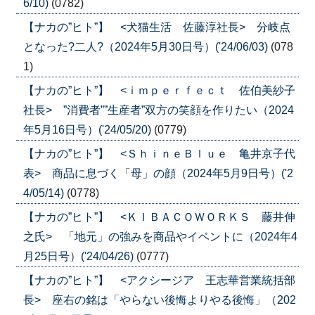
6/10)
(0782)
【ナカの”ヒト”】 <犬猫生活 佐藤淳社長> 分岐点
となった?二人?（2024年5月30日号）('24/06/03)
(078
1)
【ナカの”ヒト”】 <ｉｍｐｅｒｆｅｃｔ 佐伯美紗子
社長> ”消費者””生産者”双方の笑顔を作りたい（2024
年5月16日号）('24/05/20)
(0779)
【ナカの”ヒト”】 <ＳｈｉｎｅＢｌｕｅ 亀井京子代
表> 商品に息づく「母」の顔（2024年5月9日号）('2
4/05/14)
(0778)
【ナカの”ヒト”】 <ＫＩＢＡＣＯＷＯＲＫＳ 藤井伸
之氏> 「地元」の強みを商品やイベントに（2024年4
月25日号）('24/04/26)
(0777)
【ナカの”ヒト”】 <アクシージア 王志華営業統括部
長> 座右の銘は「やらない後悔よりやる後悔」（202