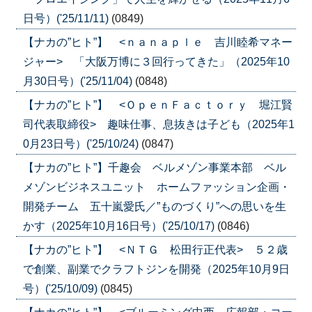
日号）('25/11/11)
(0849)
【ナカの”ヒト”】 <ｎａｎａｐｌｅ 吉川睦希マネー
ジャー> 「大阪万博に３回行ってきた」（2025年10
月30日号）('25/11/04)
(0848)
【ナカの”ヒト”】 <ＯｐｅｎＦａｃｔｏｒｙ 堀江賢
司代表取締役> 趣味仕事、息抜きは子ども（2025年1
0月23日号）('25/10/24)
(0847)
【ナカの”ヒト”】千趣会 ベルメゾン事業本部 ベル
メゾンビジネスユニット ホームファッション企画・
開発チーム 五十嵐愛氏／”ものづくり”への思いを生
かす（2025年10月16日号）('25/10/17)
(0846)
【ナカの”ヒト”】 <ＮＴＧ 松田行正代表> ５２歳
で創業、副業でクラフトジンを開発（2025年10月9日
号）('25/10/09)
(0845)