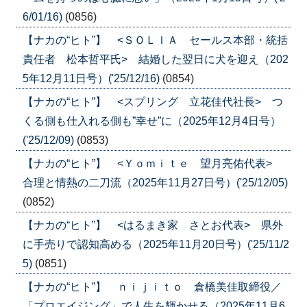
6/01/16)
(0856)
【ナカの“ヒト”】 <ＳＯＬＩＡ セールス本部・統括
責任者 松本哲平氏> 結婚した翌日に犬を迎え（202
5年12月11日号）('25/12/16)
(0854)
【ナカの“ヒト”】 <スプリング 立花佳代社長> つ
くる側も仕入れる側も”幸せ”に（2025年12月4日号）
('25/12/09)
(0853)
【ナカの“ヒト”】 <Ｙｏｍｉｔｅ 望月亮佑代表>
合理と情熱の二刀流（2025年11月27日号）('25/12/05)
(0852)
【ナカの“ヒト”】 <はるまき家 さとお代表> 県外
に手売りで認知高める（2025年11月20日号）('25/11/2
5)
(0851)
【ナカの“ヒト”】 ｎｉｊｉｔｏ 倉橋美佳取締役／
「プロエイジング」で人生を輝かせる（2025年11月6