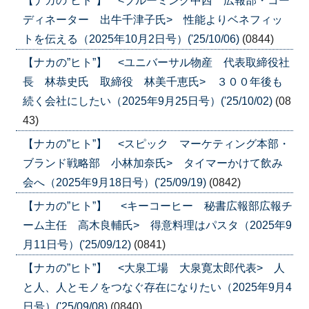
【ナカの”ヒト”】 <ブルーミング中西 広報部・コー
ディネーター 出牛千津子氏> 性能よりベネフィッ
トを伝える（2025年10月2日号）('25/10/06)
(0844)
【ナカの”ヒト”】 <ユニバーサル物産 代表取締役社
長 林恭史氏 取締役 林美千恵氏> ３００年後も
続く会社にしたい（2025年9月25日号）('25/10/02)
(08
43)
【ナカの”ヒト”】 <スピック マーケティング本部・
ブランド戦略部 小林加奈氏> タイマーかけて飲み
会へ（2025年9月18日号）('25/09/19)
(0842)
【ナカの”ヒト”】 <キーコーヒー 秘書広報部広報チ
ーム主任 高木良輔氏> 得意料理はパスタ（2025年9
月11日号）('25/09/12)
(0841)
【ナカの”ヒト”】 <大泉工場 大泉寛太郎代表> 人
と人、人とモノをつなぐ存在になりたい（2025年9月4
日号）('25/09/08)
(0840)