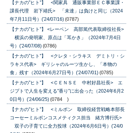
【ナカの”ヒト”】 <関家具 通販事業部ＥＣ事業課・
課長代理 岩下靖氏> 「未達」は負けと同じ（2024
年7月11日号）('24/07/16)
(0787)
【ナカの”ヒト”】 <レーベン 高部篤代表取締役社長>
横浜の発明家、原点は「耳かき」（2024年7月4日
号）('24/07/08)
(0786)
【ナカの”ヒト”】 <クレタ・シラキス デミトリ・シ
ラキス代表> ギリシャのルーツ生かし、「本物の
食」残す（2024年6月27日号）('24/07/01)
(0785)
【ナカの”ヒト”】 <ＣＥＮＳＥ 中村好昌社長> エ
ジプトで人生を変える”香り”に出会った（2024年6月2
0日号）('24/06/25)
(0784 )
【ナカの”ヒト”】 <ミルボン 取締役経営戦略本部長
コーセーミルボンコスメティクス担当 緒方博行氏>
双子の子育てに全力投球（2024年6月6日号）('24/0