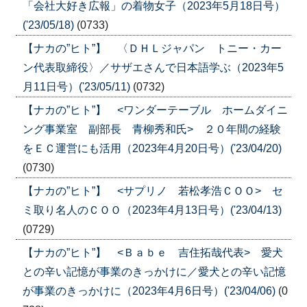
「会社大好き広報」の着物女子（2023年5月18日号）
('23/05/18)
(0733)
【ナカの”ヒト”】 〈ＤＨＬジャパン トニー・カー
ン代表取締役〉／サザエさんで日本語学ぶ（2023年5
月11日号）('23/05/11)
(0732)
【ナカの”ヒト”】 <ワンダーテーブル ホームダイニ
ング事業室 副部長 青柳秀和氏> ２０年間の経験
をＥＣ運営にも活用（2023年4月20日号）('23/04/20)
(0730)
【ナカの”ヒト”】 <サプリノ 若松孝浩ＣＯＯ> セ
ミ取り名人のＣＯＯ（2023年4月13日号）('23/04/13)
(0729)
【ナカの”ヒト”】 <Ｂａｂｅ 吉住拓哉代表> 愛犬
との辛い記憶が事業のきっかけに／愛犬との辛い記憶
が事業のきっかけに（2023年4月6日号）('23/04/06)
(0