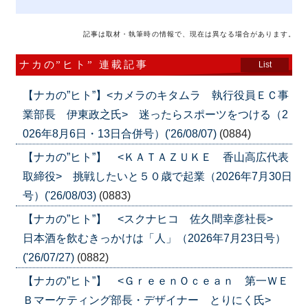
記事は取材・執筆時の情報で、現在は異なる場合があります。
ナカの”ヒト” 連載記事
List
【ナカの”ヒト”】<カメラのキタムラ 執行役員ＥＣ事
業部長 伊東政之氏> 迷ったらスポーツをつける（2
026年8月6日・13日合併号）('26/08/07)
(0884)
【ナカの”ヒト”】 <ＫＡＴＡＺＵＫＥ 香山高広代表
取締役> 挑戦したいと５０歳で起業（2026年7月30日
号）('26/08/03)
(0883)
【ナカの”ヒト”】 <スクナヒコ 佐久間幸彦社長>
日本酒を飲むきっかけは「人」（2026年7月23日号）
('26/07/27)
(0882)
【ナカの”ヒト”】 <ＧｒｅｅｎＯｃｅａｎ 第一ＷＥ
Ｂマーケティング部長・デザイナー とりにく氏>