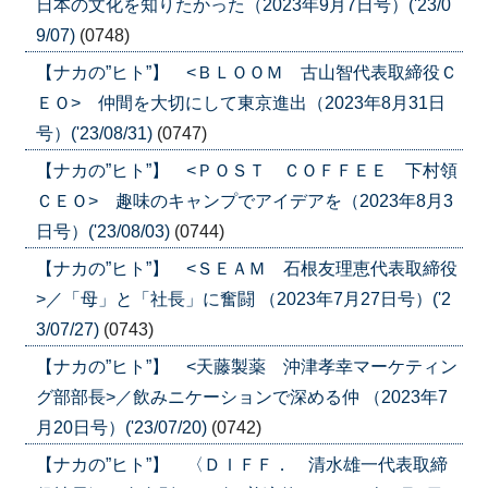
日本の文化を知りたかった（2023年9月7日号）('23/0
9/07)
(0748)
【ナカの”ヒト”】 <ＢＬＯＯＭ 古山智代表取締役Ｃ
ＥＯ> 仲間を大切にして東京進出（2023年8月31日
号）('23/08/31)
(0747)
【ナカの”ヒト”】 <ＰＯＳＴ ＣＯＦＦＥＥ 下村領
ＣＥＯ> 趣味のキャンプでアイデアを（2023年8月3
日号）('23/08/03)
(0744)
【ナカの”ヒト”】 <ＳＥＡＭ 石根友理恵代表取締役
>／「母」と「社長」に奮闘 （2023年7月27日号）('2
3/07/27)
(0743)
【ナカの”ヒト”】 <天藤製薬 沖津孝幸マーケティン
グ部部長>／飲みニケーションで深める仲 （2023年7
月20日号）('23/07/20)
(0742)
【ナカの”ヒト”】 〈ＤＩＦＦ． 清水雄一代表取締