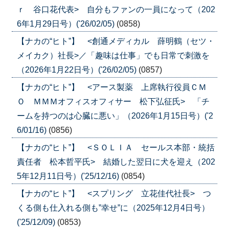
ｒ 谷口花代表> 自分もファンの一員になって（202
6年1月29日号）('26/02/05)
(0858)
【ナカの“ヒト”】 <創通メディカル 薛明鶴（セツ・
メイカク）社長>／「趣味は仕事」でも日常で刺激を
（2026年1月22日号）('26/02/05)
(0857)
【ナカの“ヒト”】 <アース製薬 上席執行役員ＣＭ
Ｏ ＭＭＭオフィスオフィサー 松下弘征氏> 「チ
ームを持つのは心臓に悪い」（2026年1月15日号）('2
6/01/16)
(0856)
【ナカの“ヒト”】 <ＳＯＬＩＡ セールス本部・統括
責任者 松本哲平氏> 結婚した翌日に犬を迎え（202
5年12月11日号）('25/12/16)
(0854)
【ナカの“ヒト”】 <スプリング 立花佳代社長> つ
くる側も仕入れる側も”幸せ”に（2025年12月4日号）
('25/12/09)
(0853)