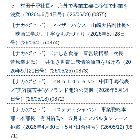
ｅ 村田千尋社長> 海外で専業主婦に移住で起業を
決意（2026年6月4日号）('26/06/09)
(0875)
【ナカの”ヒト”】 <マザーハウス 山崎大祐副社長>
映画に学ぶ、丁寧なものづくり（2026年5月28日
号）('26/06/01)
(0874)
【ナカの”ヒト”】〈にしき食品 直営統括部・次長
菅原幸太氏〉 共働き世帯に感情的価値を届ける（20
26年5月21日号）('26/05/25)
(0873)
【ナカの“ヒト”】 <Ｂｏｌｄｉｅｓ> 中田千尋代表
／”美容院苦手”がブランド開始の契機（2026年5月14
日号）('26/05/18)
(0872)
【ナカの“ヒト”】 <ステディジャパン 事業戦略本
部・本部長 有国佑氏> ５月末にスパルタンレース
挑戦（2026年4月30日・5月7日合併号）('26/05/12)
(08
71)