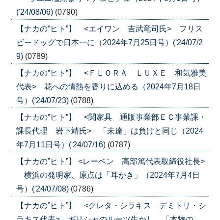
('24/08/06)
(0790)
【ナカの”ヒト”】 <エイワン 吉武竜司氏> フリス
ビードッグで日本一に（2024年7月25日号）('24/07/2
9)
(0789)
【ナカの”ヒト”】 <ＦＬＯＲＡ ＬＵＸＥ 和気雅美
代表> 花への情熱を香りに込める（2024年7月18日
号）('24/07/23)
(0788)
【ナカの”ヒト”】 <関家具 通販事業部ＥＣ事業課・
課長代理 岩下靖氏> 「未達」は負けと同じ（2024
年7月11日号）('24/07/16)
(0787)
【ナカの”ヒト”】 <レーベン 高部篤代表取締役社長>
横浜の発明家、原点は「耳かき」（2024年7月4日
号）('24/07/08)
(0786)
【ナカの”ヒト”】 <クレタ・シラキス デミトリ・シ
ラキス代表> ギリシャのルーツ生かし、「本物の