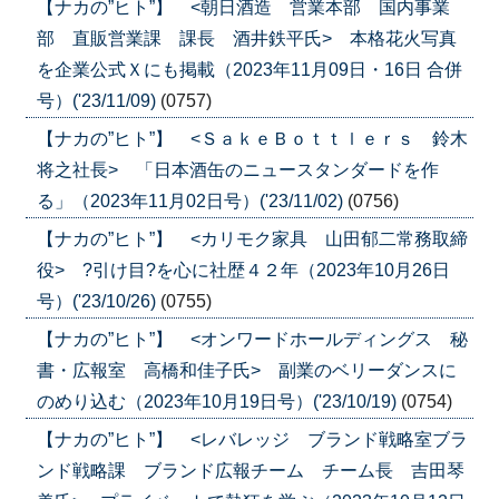
【ナカの”ヒト”】 <朝日酒造 営業本部 国内事業
部 直販営業課 課長 酒井鉄平氏> 本格花火写真
を企業公式Ｘにも掲載（2023年11月09日・16日 合併
号）('23/11/09)
(0757)
【ナカの”ヒト”】 <ＳａｋｅＢｏｔｔｌｅｒｓ 鈴木
将之社長> 「日本酒缶のニュースタンダードを作
る」（2023年11月02日号）('23/11/02)
(0756)
【ナカの”ヒト”】 <カリモク家具 山田郁二常務取締
役> ?引け目?を心に社歴４２年（2023年10月26日
号）('23/10/26)
(0755)
【ナカの”ヒト”】 <オンワードホールディングス 秘
書・広報室 高橋和佳子氏> 副業のベリーダンスに
のめり込む（2023年10月19日号）('23/10/19)
(0754)
【ナカの”ヒト”】 <レバレッジ ブランド戦略室ブラ
ンド戦略課 ブランド広報チーム チーム長 吉田琴