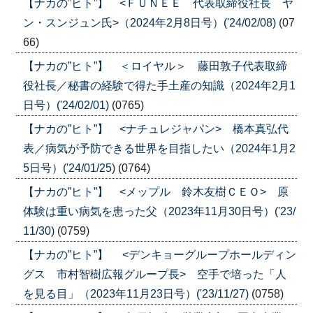
【ナカの”ヒト”】 <ＦＵＮＥＥ 代表取締役社長 ヤ
ン・スンジュン氏>（2024年2月8日号）('24/02/08)
(07
66)
【ナカの”ヒト”】 ＜ロイヤル＞ 藤田敦子代表取締
役社長／秘書の経験で得た手土産の知識（2024年2月1
日号）('24/02/01)
(0765)
【ナカの”ヒト”】 <ナチュレジャパン> 橋本真弘代
表／病気が予防できる世界を目指したい（2024年1月2
5日号）('24/01/25)
(0764)
【ナカの”ヒト”】 <メップル 鈴木友樹ＣＥＯ> 原
体験は重い病気を患った父（2023年11月30日号）('23/
11/30)
(0759)
【ナカの”ヒト”】 <デンキョーグループホールディン
グス 市村智樹広報グループ長> 空手で培った「人
を見る目」（2023年11月23日号）('23/11/27)
(0758)