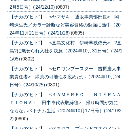
2月5日号）('24/12/10)
(0807)
【ナカの”ヒト”】 <ヤマサキ 通販事業部部長> 岡
崎珠生氏／カラー診断など美容資格の勉強に熱中（20
24年11月21日号）('24/11/26)
(0805)
【ナカの”ヒト”】 <直島文化村 伊崎早秩依氏> ?直
島?に魅せられ入社を決意（2024年10月31日号）('24/1
1/05)
(0802)
【ナカの”ヒト”】 <ゼロワンブースター 吉原慶太事
業責任者> 緑茶の可能性を広めたい（2024年10月24
日号）('24/10/25)
(0801)
【ナカの”ヒト”】 <ＫＡＭＥＲＥＯ ＩＮＴＥＲＮＡ
ＴＩＯＮＡＬ 田中卓代表取締役> 帰り時間が気に
ならないベトナム生活（2024年10月17日号）('24/10/2
2)
(0800)
【ナカの”ヒト”】 <ベネクス ブランドマネジメント