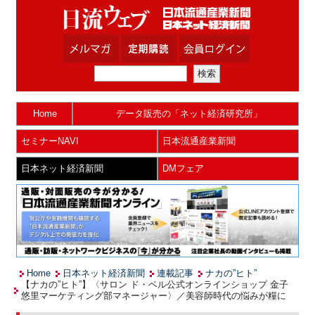
Home
データ販売の「ネット経済研究所」
セミナーNAVI
日本流通産業新聞
日本ネット経済新聞
DMフェア
Home
日本ネット経済新聞
連載記事
ナカの”ヒト”
【ナカの”ヒト”】〈サロン ド・ベル公式オンラインショップ 金子
悠里マーケティング部マネージャー〉／美容師時代の悩みが糧に