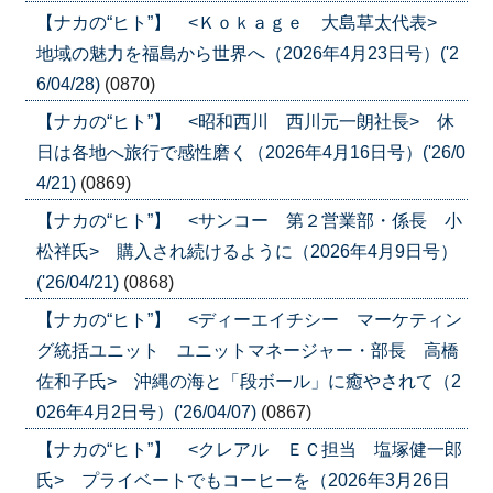
【ナカの“ヒト”】 <Ｋｏｋａｇｅ 大島草太代表>
地域の魅力を福島から世界へ（2026年4月23日号）('2
6/04/28)
(0870)
【ナカの“ヒト”】 <昭和西川 西川元一朗社長> 休
日は各地へ旅行で感性磨く（2026年4月16日号）('26/0
4/21)
(0869)
【ナカの“ヒト”】 <サンコー 第２営業部・係長 小
松祥氏> 購入され続けるように（2026年4月9日号）
('26/04/21)
(0868)
【ナカの“ヒト”】 <ディーエイチシー マーケティン
グ統括ユニット ユニットマネージャー・部長 高橋
佐和子氏> 沖縄の海と「段ボール」に癒やされて（2
026年4月2日号）('26/04/07)
(0867)
【ナカの“ヒト”】 <クレアル ＥＣ担当 塩塚健一郎
氏> プライベートでもコーヒーを（2026年3月26日