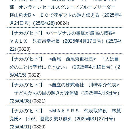
部 オンラインセールスグループグループリーダー
横山哲大氏> ＥＣで花ギフトの魅力伝える（2025年4
月24日号）('25/04/28)
(0824)
【ナカの”ヒト”】 <パーソナルの徹底が最高の接客>
ＶＡＬＸ 只石昌幸社長（2025年4月17日号）('25/04/
22)
(0823)
【ナカの”ヒト”】 <西尾 西尾秀俊社長> 「人は自
分のことは幸せにできない」（2025年4月10日号）('2
5/04/15)
(0822)
【ナカの”ヒト”】 <自立の株式会社 川崎孝介代表>
子どもたちの目の輝きが原体験（2025年4月3日号）
('25/04/08)
(0821)
【ナカの”ヒト”】 <ＭＡＫＥＲＳ 代表取締役 林慧
亮氏> けが、退職を乗り越え（2025年3月27日号）
('25/04/01)
(0820)