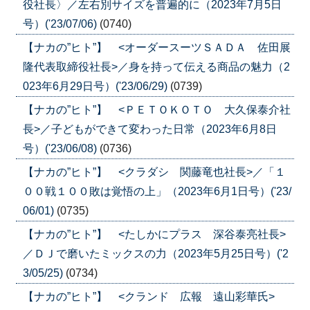
役社長〉／左右別サイズを普遍的に（2023年7月5日
号）('23/07/06)
(0740)
【ナカの”ヒト”】 <オーダースーツＳＡＤＡ 佐田展
隆代表取締役社長>／身を持って伝える商品の魅力（2
023年6月29日号）('23/06/29)
(0739)
【ナカの”ヒト”】 <ＰＥＴＯＫＯＴＯ 大久保泰介社
長>／子どもができて変わった日常（2023年6月8日
号）('23/06/08)
(0736)
【ナカの”ヒト”】 <クラダシ 関藤竜也社長>／「１
００戦１００敗は覚悟の上」（2023年6月1日号）('23/
06/01)
(0735)
【ナカの”ヒト”】 <たしかにプラス 深谷泰亮社長>
／ＤＪで磨いたミックスの力（2023年5月25日号）('2
3/05/25)
(0734)
【ナカの”ヒト”】 <クランド 広報 遠山彩華氏>