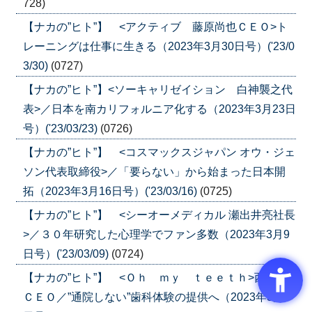
728)
【ナカの”ヒト”】 <アクティブ 藤原尚也ＣＥＯ>ト
レーニングは仕事に生きる（2023年3月30日号）('23/0
3/30)
(0727)
【ナカの”ヒト”】<ソーキャリゼイション 白神襲之代
表>／日本を南カリフォルニア化する（2023年3月23日
号）('23/03/23)
(0726)
【ナカの”ヒト”】 <コスマックスジャパン オウ・ジェ
ソン代表取締役>／「要らない」から始まった日本開
拓（2023年3月16日号）('23/03/16)
(0725)
【ナカの”ヒト”】 <シーオーメディカル 瀬出井亮社長
>／３０年研究した心理学でファン多数（2023年3月9
日号）('23/03/09)
(0724)
【ナカの”ヒト”】 <Ｏｈ ｍｙ ｔｅｅｔｈ>西野誠
ＣＥＯ／”通院しない”歯科体験の提供へ（2023年3月2