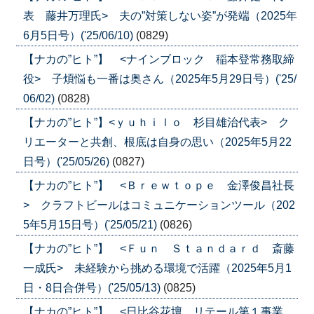
表 藤井万理氏> 夫の”対策しない姿”が発端（2025年
6月5日号）('25/06/10)
(0829)
【ナカの”ヒト”】 <ナインブロック 稲本登常務取締
役> 子煩悩も一番は奥さん（2025年5月29日号）('25/
06/02)
(0828)
【ナカの”ヒト”】<ｙｕｈｉｌｏ 杉目雄治代表> ク
リエーターと共創、根底は自身の思い（2025年5月22
日号）('25/05/26)
(0827)
【ナカの”ヒト”】 <Ｂｒｅｗｔｏｐｅ 金澤俊昌社長
> クラフトビールはコミュニケーションツール（202
5年5月15日号）('25/05/21)
(0826)
【ナカの”ヒト”】 <Ｆｕｎ Ｓｔａｎｄａｒｄ 斎藤
一成氏> 未経験から挑める環境で活躍（2025年5月1
日・8日合併号）('25/05/13)
(0825)
【ナカの”ヒト”】 <日比谷花壇 リテール第１事業