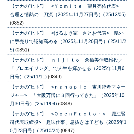
【ナカの“ヒト”】 <Ｙｏｍｉｔｅ 望月亮佑代表>
合理と情熱の二刀流（2025年11月27日号）('25/12/05)
(0852)
【ナカの“ヒト”】 <はるまき家 さとお代表> 県外
に手売りで認知高める（2025年11月20日号）('25/11/2
5)
(0851)
【ナカの“ヒト”】 ｎｉｊｉｔｏ 倉橋美佳取締役／
「プロエイジング」で人生を輝かせる（2025年11月6
日号）('25/11/11)
(0849)
【ナカの”ヒト”】 <ｎａｎａｐｌｅ 吉川睦希マネー
ジャー> 「大阪万博に３回行ってきた」（2025年10
月30日号）('25/11/04)
(0848)
【ナカの”ヒト”】 <ＯｐｅｎＦａｃｔｏｒｙ 堀江賢
司代表取締役> 趣味仕事、息抜きは子ども（2025年1
0月23日号）('25/10/24)
(0847)