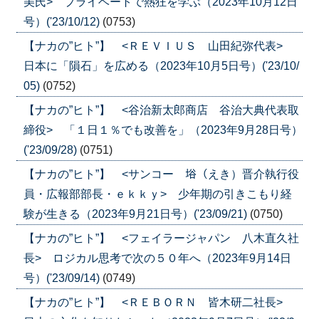
美氏> プライベートで熱狂を学ぶ（2023年10月12日
号）('23/10/12)
(0753)
【ナカの”ヒト”】 <ＲＥＶＩＵＳ 山田紀弥代表>
日本に「隕石」を広める（2023年10月5日号）('23/10/
05)
(0752)
【ナカの”ヒト”】 <谷治新太郎商店 谷治大典代表取
締役> 「１日１％でも改善を」（2023年9月28日号）
('23/09/28)
(0751)
【ナカの”ヒト”】 <サンコー 﨏（えき）晋介執行役
員・広報部部長・ｅｋｋｙ> 少年期の引きこもり経
験が生きる（2023年9月21日号）('23/09/21)
(0750)
【ナカの”ヒト”】 <フェイラージャパン 八木直久社
長> ロジカル思考で次の５０年へ（2023年9月14日
号）('23/09/14)
(0749)
【ナカの”ヒト”】 <ＲＥＢＯＲＮ 皆木研二社長>