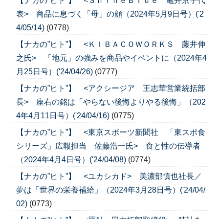
【ナカの”ヒト”】 <ＳｈｉｎｅＢｌｕｅ 亀井京子代
表> 商品に息づく「母」の顔（2024年5月9日号）('2
4/05/14)
(0778)
【ナカの”ヒト”】 <ＫＩＢＡＣＯＷＯＲＫＳ 藤井伸
之氏> 「地元」の強みを商品やイベントに（2024年4
月25日号）('24/04/26)
(0777)
【ナカの”ヒト”】 <アクシージア 王志華営業統括部
長> 座右の銘は「やらない後悔よりやる後悔」（202
4年4月11日号）('24/04/16)
(0775)
【ナカの”ヒト”】 <東京スポーツ新聞社 「東スポ食
シリーズ」広報担当 佐藤浩一氏> 食と性の伝導者
（2024年4月4日号）('24/04/08)
(0774)
【ナカの”ヒト”】 <ユカシカド> 美濃部慎也社長／
夢は「世界の栄養補給」（2024年3月28日号）('24/04/
02)
(0773)