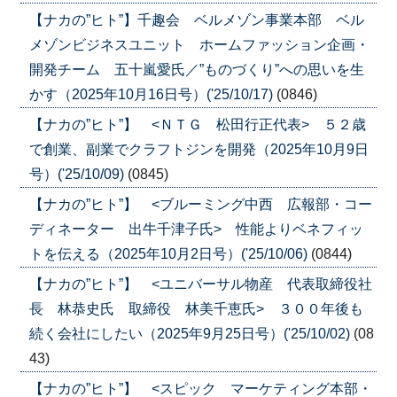
【ナカの”ヒト”】千趣会 ベルメゾン事業本部 ベル
メゾンビジネスユニット ホームファッション企画・
開発チーム 五十嵐愛氏／”ものづくり”への思いを生
かす（2025年10月16日号）('25/10/17)
(0846)
【ナカの”ヒト”】 <ＮＴＧ 松田行正代表> ５２歳
で創業、副業でクラフトジンを開発（2025年10月9日
号）('25/10/09)
(0845)
【ナカの”ヒト”】 <ブルーミング中西 広報部・コー
ディネーター 出牛千津子氏> 性能よりベネフィッ
トを伝える（2025年10月2日号）('25/10/06)
(0844)
【ナカの”ヒト”】 <ユニバーサル物産 代表取締役社
長 林恭史氏 取締役 林美千恵氏> ３００年後も
続く会社にしたい（2025年9月25日号）('25/10/02)
(08
43)
【ナカの”ヒト”】 <スピック マーケティング本部・