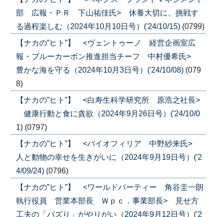
部 広報・ＰＲ 下山祐佳氏> 休養大切に、挑戦す
る過程楽しむ（2024年10月10日号）('24/10/15)
(0799)
【ナカの”ヒト”】 <ヴェントゥーノ 経営企画室広
報・ブルーカーボン推進担当チーフ 中村優希氏>
豊かな海を守る（2024年10月3日号）('24/10/08)
(079
8)
【ナカの”ヒト”】 <白寿生科学研究所 原浩之社長>
健康行動と食に貪欲（2024年9月26日号）('24/10/0
1)
(0797)
【ナカの”ヒト”】 <バイオフィリア 中野紗来氏>
人と動物の幸せを生きがいに（2024年9月19日号）('2
4/09/24)
(0796)
【ナカの”ヒト”】 <ワールドパーティー 角谷圭一朗
執行役員 営業本部長 Ｗｐｃ．事業部長> 見せ方
工夫の「バズり」がやりがい（2024年9月12日号）('2