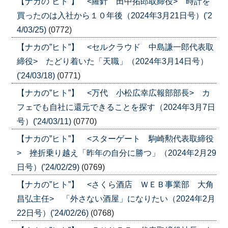
【ナカの”ヒト”】 <羅針 田中拓郎取締役> 時計を
買ったのは入社から１０年後（2024年3月21日号）('2
4/03/25)
(0772)
【ナカの”ヒト”】 <セルクラウド 中島謙一郎代表取
締役> たどり着いた「天職」（2024年3月14日号）
('24/03/18)
(0771)
【ナカの”ヒト”】 <万代 小松広幸広報部部長> カ
フェでも自社に還元できることを探す（2024年3月7日
号）('24/03/11)
(0770)
【ナカの”ヒト”】 <スターゲート 駒崎勲代表取締役
> 挫折乗り越え「昨年の自分に勝つ」（2024年2月29
日号）('24/02/29)
(0769)
【ナカの”ヒト”】 <さくら酒店 ＷＥＢ事業部 大角
昌弘主任> 「外さない酒屋」になりたい（2024年2月
22日号）('24/02/26)
(0768)