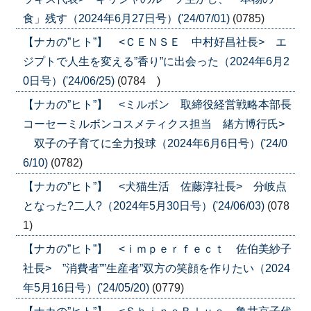
食」残す（2024年6月27日号）('24/07/01)
(0785)
【ナカの”ヒト”】 <ＣＥＮＳＥ 中村好昌社長> エ
ジプトで人生を変える”香り”に出会った（2024年6月2
0日号）('24/06/25)
(0784 )
【ナカの”ヒト”】 <ミルボン 取締役経営戦略本部長
コーセーミルボンコスメティクス担当 緒方博行氏>
双子の子育てに全力投球（2024年6月6日号）('24/0
6/10)
(0782)
【ナカの”ヒト”】 <犬猫生活 佐藤淳社長> 分岐点
となった?二人?（2024年5月30日号）('24/06/03)
(078
1)
【ナカの”ヒト”】 <ｉｍｐｅｒｆｅｃｔ 佐伯美紗子
社長> ”消費者””生産者”双方の笑顔を作りたい（2024
年5月16日号）('24/05/20)
(0779)