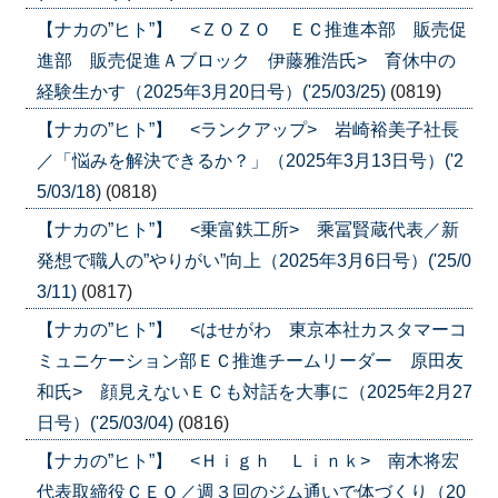
【ナカの”ヒト”】 <ＺＯＺＯ ＥＣ推進本部 販売促
進部 販売促進Ａブロック 伊藤雅浩氏> 育休中の
経験生かす（2025年3月20日号）('25/03/25)
(0819)
【ナカの”ヒト”】 <ランクアップ> 岩崎裕美子社長
／「悩みを解決できるか？」（2025年3月13日号）('2
5/03/18)
(0818)
【ナカの”ヒト”】 <乗富鉄工所> 乘冨賢蔵代表／新
発想で職人の”やりがい”向上（2025年3月6日号）('25/0
3/11)
(0817)
【ナカの”ヒト”】 <はせがわ 東京本社カスタマーコ
ミュニケーション部ＥＣ推進チームリーダー 原田友
和氏> 顔見えないＥＣも対話を大事に（2025年2月27
日号）('25/03/04)
(0816)
【ナカの”ヒト”】 <Ｈｉｇｈ Ｌｉｎｋ> 南木将宏
代表取締役ＣＥＯ／週３回のジム通いで体づくり（20