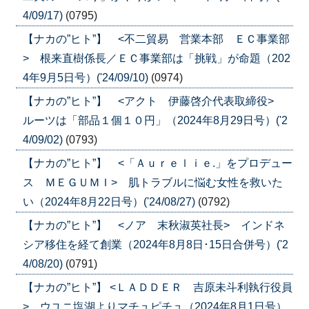
4/09/17)
(0795)
【ナカの”ヒト”】 <不二貿易 営業本部 ＥＣ事業部
> 根来直樹係長／ＥＣ事業部は「挑戦」が命題（202
4年9月5日号）('24/09/10)
(0974)
【ナカの”ヒト”】 <アクト 伊藤啓介代表取締役>
ルーツは「部品１個１０円」（2024年8月29日号）('2
4/09/02)
(0793)
【ナカの”ヒト”】 <「Ａｕｒｅｌｉｅ.」をプロデュー
ス ＭＥＧＵＭＩ> 肌トラブルに悩む女性を救いた
い（2024年8月22日号）('24/08/27)
(0792)
【ナカの”ヒト”】 <ノア 末秋淑英社長> インドネ
シア移住を経て創業（2024年8月8日･15日合併号）('2
4/08/20)
(0791)
【ナカの”ヒト”】 <ＬＡＤＤＥＲ 吉原未斗利執行役員
> ウユニ塩湖よりマチュピチュ（2024年8月1日号）