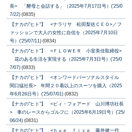
長> 「酵母と会話する」（2025年7月17日号）('25/0
7/22)
(0835)
【ナカの”ヒト”】 <ナラリサ 松田梨佐ＣＥＯ>／フ
ァッションで大人の女性に自信を（2025年7月10日
号）('25/07/11)
(0834)
【ナカの”ヒト”】 <ＦＬＯＷＥＲ 小室美佳取締役>
花のある生活を実現する（2025年7月3日号）('25/0
7/07)
(0833)
【ナカの”ヒト”】 <オンワードパーソナルスタイル
関口猛社長> 年間２０着以上のスーツを購入（2025
年6月26日号）('25/07/01)
(0832)
【ナカの”ヒト”】 <ビィ・フォアード 山川博功社長
> 車のレースからゴルフに（2025年6月19日号）('25/
06/24)
(0831)
【ナカの”ヒト”】 <ｈｕｅ ｆｉｖｅ 藤井健一代