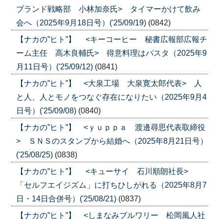
ブランド戦略部 小林加奈氏> タイマーかけて飲み
会へ（2025年9月18日号）('25/09/19)
(0842)
【ナカの”ヒト”】 <キーコーヒー 秘書広報部広報チ
ーム主任 高木良輔氏> 得意料理はパスタ（2025年9
月11日号）('25/09/12)
(0841)
【ナカの”ヒト”】 <大泉工場 大泉寛太郎代表> 人
と人、人とモノをつなぐ存在になりたい（2025年9月4
日号）('25/09/08)
(0840)
【ナカの”ヒト”】 <ｙｕｐｐａ 渡邊尋思代表取締役
> ＳＮＳのスタンプから結婚へ（2025年8月21日号）
('25/08/25)
(0838)
【ナカの”ヒト”】 <キューサイ 石川順朗社長>
「セルフエイジズム」に打ちひしがれる（2025年8月7
日・14日合併号）('25/08/21)
(0837)
【ナカの”ヒト”】 <しまなみブルワリー 松岡風人社