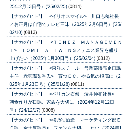
25年2月13日号）('25/02/25)
(0814)
【ナカの”ヒト”】 <イリオスマイル> 川口志穂社長
／お正月は自宅でテレビ三昧（2025年2月6日号）('25/
02/10)
(0813)
【ナカの”ヒト”】 <ＴＥＮＥＺ ＭＡＮＡＧＥＭＥＮ
Ｔ> ＴＯＭＩＴＡ ＴＷＩＮＳ／テニス業界を盛り
上げたい（2025年1月30日号）('25/02/04)
(0812)
【ナカの”ヒト”】 <東洋スチール 営業部販売企画課
主任 赤羽瑠梨香氏> 育つＥＣ、やる気の根底に（2
025年1月23日号）('25/01/28)
(0811)
【ナカの”ヒト”】 <ペリカン石鹸 渋井伸和社長>
朝食作りが日課、家族を大切に （2024年12月12日
号）('24/12/17)
(0808)
【ナカの”ヒト”】 <梅乃宿酒造 マーケティング部Ｅ
Ｃ課 金大翼課長> ファンを大切にしたい（2024年1