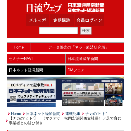
Home
データ販売の「ネット経済研究所」
セミナーNAVI
日本流通産業新聞
日本ネット経済新聞
DMフェア
Home
日本ネット経済新聞
連載記事
ナカの”ヒト”
【ナカの”ヒト”】 〈マクアケ 松岡宏治関西支社長〉／足で育む
事業者との結び付き