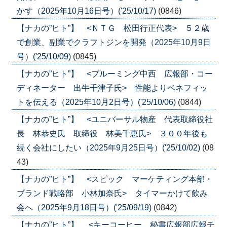
かす（2025年10月16日号）('25/10/17)
(0846)
【ナカの”ヒト”】 <ＮＴＧ 松田行正代表> ５２歳
で創業、副業でクラフトジンを開発（2025年10月9日
号）('25/10/09)
(0845)
【ナカの”ヒト”】 <ブルーミング中西 広報部・コー
ディネーター 出牛千津子氏> 性能よりベネフィッ
トを伝える（2025年10月2日号）('25/10/06)
(0844)
【ナカの”ヒト”】 <ユニバーサル物産 代表取締役社
長 林恭史氏 取締役 林美千恵氏> ３００年後も
続く会社にしたい（2025年9月25日号）('25/10/02)
(08
43)
【ナカの”ヒト”】 <スピック マーケティング本部・
ブランド戦略部 小林加奈氏> タイマーかけて飲み
会へ（2025年9月18日号）('25/09/19)
(0842)
【ナカの”ヒト”】 <キーコーヒー 秘書広報部広報チ