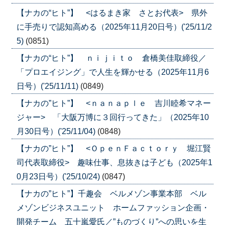
【ナカの“ヒト”】 <はるまき家 さとお代表> 県外
に手売りで認知高める（2025年11月20日号）('25/11/2
5)
(0851)
【ナカの“ヒト”】 ｎｉｊｉｔｏ 倉橋美佳取締役／
「プロエイジング」で人生を輝かせる（2025年11月6
日号）('25/11/11)
(0849)
【ナカの”ヒト”】 <ｎａｎａｐｌｅ 吉川睦希マネー
ジャー> 「大阪万博に３回行ってきた」（2025年10
月30日号）('25/11/04)
(0848)
【ナカの”ヒト”】 <ＯｐｅｎＦａｃｔｏｒｙ 堀江賢
司代表取締役> 趣味仕事、息抜きは子ども（2025年1
0月23日号）('25/10/24)
(0847)
【ナカの”ヒト”】千趣会 ベルメゾン事業本部 ベル
メゾンビジネスユニット ホームファッション企画・
開発チーム 五十嵐愛氏／”ものづくり”への思いを生