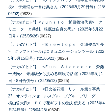
役> 子煩悩も一番は奥さん（2025年5月29日号）('25/
06/02)
(0828)
【ナカの”ヒト”】<ｙｕｈｉｌｏ 杉目雄治代表> ク
リエーターと共創、根底は自身の思い（2025年5月22
日号）('25/05/26)
(0827)
【ナカの”ヒト”】 <Ｂｒｅｗｔｏｐｅ 金澤俊昌社長
> クラフトビールはコミュニケーションツール（202
5年5月15日号）('25/05/21)
(0826)
【ナカの”ヒト”】 <Ｆｕｎ Ｓｔａｎｄａｒｄ 斎藤
一成氏> 未経験から挑める環境で活躍（2025年5月1
日・8日合併号）('25/05/13)
(0825)
【ナカの”ヒト”】 <日比谷花壇 リテール第１事業
部 オンラインセールスグループグループリーダー
横山哲大氏> ＥＣで花ギフトの魅力伝える（2025年4
月24日号）('25/04/28)
(0824)