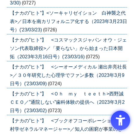
3/30)
(0727)
【ナカの”ヒト”】<ソーキャリゼイション 白神襲之代
表>／日本を南カリフォルニア化する（2023年3月23日
号）('23/03/23)
(0726)
【ナカの”ヒト”】 <コスマックスジャパン オウ・ジェ
ソン代表取締役>／「要らない」から始まった日本開
拓（2023年3月16日号）('23/03/16)
(0725)
【ナカの”ヒト”】 <シーオーメディカル 瀬出井亮社長
>／３０年研究した心理学でファン多数（2023年3月9
日号）('23/03/09)
(0724)
【ナカの”ヒト”】 <Ｏｈ ｍｙ ｔｅｅｔｈ>西野誠
ＣＥＯ／”通院しない”歯科体験の提供へ（2023年3月2
日号）('23/03/02)
(0723)
【ナカの”ヒト”】 <ブックオフコーポレーション 木
村学ゼネラルマネージャー>／知人の困窮が事業のき