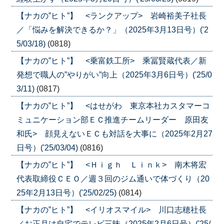
【ナカの”ヒト”】 <ランクアップ> 岩崎裕美子社長
／「悩みを解決できるか？」（2025年3月13日号）('2
5/03/18)
(0818)
【ナカの”ヒト”】 <乗富鉄工所> 乘冨賢蔵代表／新
発想で職人の”やりがい”向上（2025年3月6日号）('25/0
3/11)
(0817)
【ナカの”ヒト”】 <はせがわ 東京本社カスタマーコ
ミュニケーション部ＥＣ推進チームリーダー 原田友
和氏> 顔見えないＥＣも対話を大事に（2025年2月27
日号）('25/03/04)
(0816)
【ナカの”ヒト”】 <Ｈｉｇｈ Ｌｉｎｋ> 南木将宏
代表取締役ＣＥＯ／週３回のジム通いで体づくり（20
25年2月13日号）('25/02/25)
(0814)
【ナカの”ヒト”】 <イリオスマイル> 川口志穂社長
／お正月は自宅でテレビ三昧（2025年2月6日号）('25/