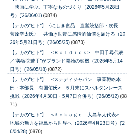
映画に学ぶ、丁寧なものづくり（2026年5月28日
号）('26/06/01)
(0874)
【ナカの”ヒト”】〈にしき食品 直営統括部・次長
菅原幸太氏〉 共働き世帯に感情的価値を届ける（20
26年5月21日号）('26/05/25)
(0873)
【ナカの“ヒト”】 <Ｂｏｌｄｉｅｓ> 中田千尋代表
／”美容院苦手”がブランド開始の契機（2026年5月14
日号）('26/05/18)
(0872)
【ナカの“ヒト”】 <ステディジャパン 事業戦略本
部・本部長 有国佑氏> ５月末にスパルタンレース
挑戦（2026年4月30日・5月7日合併号）('26/05/12)
(08
71)
【ナカの“ヒト”】 <Ｋｏｋａｇｅ 大島草太代表>
地域の魅力を福島から世界へ（2026年4月23日号）('2
6/04/28)
(0870)