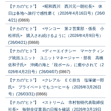
【ナカの“ヒト”】 <昭和西川 西川元一朗社長> 休
日は各地へ旅行で感性磨く（2026年4月16日号）('26/0
4/21)
(0869)
【ナカの“ヒト”】 <サンコー 第２営業部・係長 小
松祥氏> 購入され続けるように（2026年4月9日号）
('26/04/21)
(0868)
【ナカの“ヒト”】 <ディーエイチシー マーケティン
グ統括ユニット ユニットマネージャー・部長 高橋
佐和子氏> 沖縄の海と「段ボール」に癒やされて（2
026年4月2日号）('26/04/07)
(0867)
【ナカの“ヒト”】 <クレアル ＥＣ担当 塩塚健一郎
氏> プライベートでもコーヒーを（2026年3月26日
号）('26/03/31)
(0866)
【ナカの“ヒト”】 <ストリーム 市村智樹代表取締役
社長> 毎朝全従業員の日報を確認（2026年3月19日