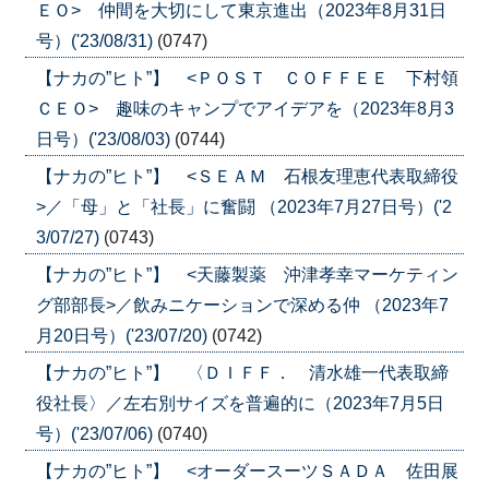
ＥＯ> 仲間を大切にして東京進出（2023年8月31日
号）('23/08/31)
(0747)
【ナカの”ヒト”】 <ＰＯＳＴ ＣＯＦＦＥＥ 下村領
ＣＥＯ> 趣味のキャンプでアイデアを（2023年8月3
日号）('23/08/03)
(0744)
【ナカの”ヒト”】 <ＳＥＡＭ 石根友理恵代表取締役
>／「母」と「社長」に奮闘 （2023年7月27日号）('2
3/07/27)
(0743)
【ナカの”ヒト”】 <天藤製薬 沖津孝幸マーケティン
グ部部長>／飲みニケーションで深める仲 （2023年7
月20日号）('23/07/20)
(0742)
【ナカの”ヒト”】 〈ＤＩＦＦ． 清水雄一代表取締
役社長〉／左右別サイズを普遍的に（2023年7月5日
号）('23/07/06)
(0740)
【ナカの”ヒト”】 <オーダースーツＳＡＤＡ 佐田展