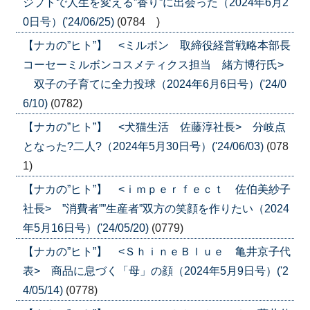
ジプトで人生を変える”香り”に出会った（2024年6月2
0日号）('24/06/25)
(0784 )
【ナカの”ヒト”】 <ミルボン 取締役経営戦略本部長
コーセーミルボンコスメティクス担当 緒方博行氏>
双子の子育てに全力投球（2024年6月6日号）('24/0
6/10)
(0782)
【ナカの”ヒト”】 <犬猫生活 佐藤淳社長> 分岐点
となった?二人?（2024年5月30日号）('24/06/03)
(078
1)
【ナカの”ヒト”】 <ｉｍｐｅｒｆｅｃｔ 佐伯美紗子
社長> ”消費者””生産者”双方の笑顔を作りたい（2024
年5月16日号）('24/05/20)
(0779)
【ナカの”ヒト”】 <ＳｈｉｎｅＢｌｕｅ 亀井京子代
表> 商品に息づく「母」の顔（2024年5月9日号）('2
4/05/14)
(0778)