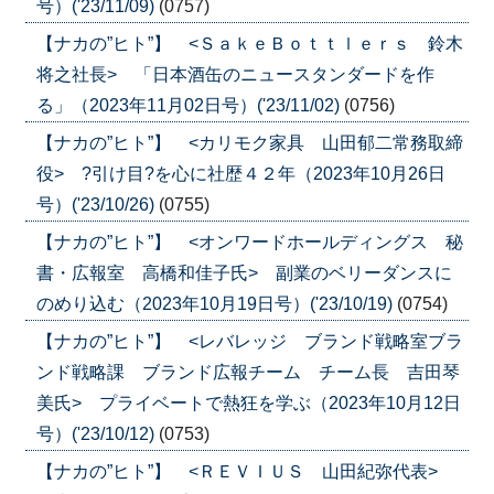
号）('23/11/09)
(0757)
【ナカの”ヒト”】 <ＳａｋｅＢｏｔｔｌｅｒｓ 鈴木
将之社長> 「日本酒缶のニュースタンダードを作
る」（2023年11月02日号）('23/11/02)
(0756)
【ナカの”ヒト”】 <カリモク家具 山田郁二常務取締
役> ?引け目?を心に社歴４２年（2023年10月26日
号）('23/10/26)
(0755)
【ナカの”ヒト”】 <オンワードホールディングス 秘
書・広報室 高橋和佳子氏> 副業のベリーダンスに
のめり込む（2023年10月19日号）('23/10/19)
(0754)
【ナカの”ヒト”】 <レバレッジ ブランド戦略室ブラ
ンド戦略課 ブランド広報チーム チーム長 吉田琴
美氏> プライベートで熱狂を学ぶ（2023年10月12日
号）('23/10/12)
(0753)
【ナカの”ヒト”】 <ＲＥＶＩＵＳ 山田紀弥代表>