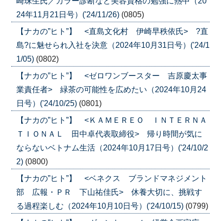
崎珠生氏／カラー診断など美容資格の勉強に熱中（20
24年11月21日号）('24/11/26)
(0805)
【ナカの”ヒト”】 <直島文化村 伊崎早秩依氏> ?直
島?に魅せられ入社を決意（2024年10月31日号）('24/1
1/05)
(0802)
【ナカの”ヒト”】 <ゼロワンブースター 吉原慶太事
業責任者> 緑茶の可能性を広めたい（2024年10月24
日号）('24/10/25)
(0801)
【ナカの”ヒト”】 <ＫＡＭＥＲＥＯ ＩＮＴＥＲＮＡ
ＴＩＯＮＡＬ 田中卓代表取締役> 帰り時間が気に
ならないベトナム生活（2024年10月17日号）('24/10/2
2)
(0800)
【ナカの”ヒト”】 <ベネクス ブランドマネジメント
部 広報・ＰＲ 下山祐佳氏> 休養大切に、挑戦す
る過程楽しむ（2024年10月10日号）('24/10/15)
(0799)