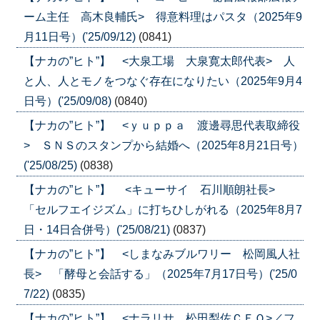
ーム主任 高木良輔氏> 得意料理はパスタ（2025年9
月11日号）('25/09/12)
(0841)
【ナカの”ヒト”】 <大泉工場 大泉寛太郎代表> 人
と人、人とモノをつなぐ存在になりたい（2025年9月4
日号）('25/09/08)
(0840)
【ナカの”ヒト”】 <ｙｕｐｐａ 渡邊尋思代表取締役
> ＳＮＳのスタンプから結婚へ（2025年8月21日号）
('25/08/25)
(0838)
【ナカの”ヒト”】 <キューサイ 石川順朗社長>
「セルフエイジズム」に打ちひしがれる（2025年8月7
日・14日合併号）('25/08/21)
(0837)
【ナカの”ヒト”】 <しまなみブルワリー 松岡風人社
長> 「酵母と会話する」（2025年7月17日号）('25/0
7/22)
(0835)
【ナカの”ヒト”】 <ナラリサ 松田梨佐ＣＥＯ>／フ