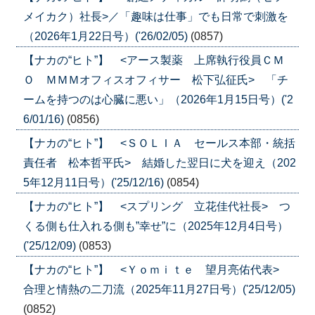
メイカク）社長>／「趣味は仕事」でも日常で刺激を
（2026年1月22日号）('26/02/05)
(0857)
【ナカの“ヒト”】 <アース製薬 上席執行役員ＣＭ
Ｏ ＭＭＭオフィスオフィサー 松下弘征氏> 「チ
ームを持つのは心臓に悪い」（2026年1月15日号）('2
6/01/16)
(0856)
【ナカの“ヒト”】 <ＳＯＬＩＡ セールス本部・統括
責任者 松本哲平氏> 結婚した翌日に犬を迎え（202
5年12月11日号）('25/12/16)
(0854)
【ナカの“ヒト”】 <スプリング 立花佳代社長> つ
くる側も仕入れる側も”幸せ”に（2025年12月4日号）
('25/12/09)
(0853)
【ナカの“ヒト”】 <Ｙｏｍｉｔｅ 望月亮佑代表>
合理と情熱の二刀流（2025年11月27日号）('25/12/05)
(0852)