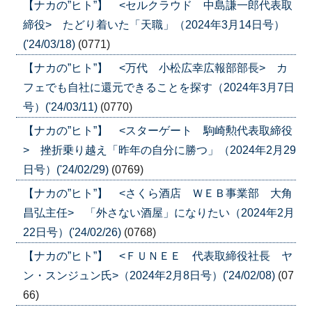
【ナカの”ヒト”】 <セルクラウド 中島謙一郎代表取
締役> たどり着いた「天職」（2024年3月14日号）
('24/03/18)
(0771)
【ナカの”ヒト”】 <万代 小松広幸広報部部長> カ
フェでも自社に還元できることを探す（2024年3月7日
号）('24/03/11)
(0770)
【ナカの”ヒト”】 <スターゲート 駒崎勲代表取締役
> 挫折乗り越え「昨年の自分に勝つ」（2024年2月29
日号）('24/02/29)
(0769)
【ナカの”ヒト”】 <さくら酒店 ＷＥＢ事業部 大角
昌弘主任> 「外さない酒屋」になりたい（2024年2月
22日号）('24/02/26)
(0768)
【ナカの”ヒト”】 <ＦＵＮＥＥ 代表取締役社長 ヤ
ン・スンジュン氏>（2024年2月8日号）('24/02/08)
(07
66)