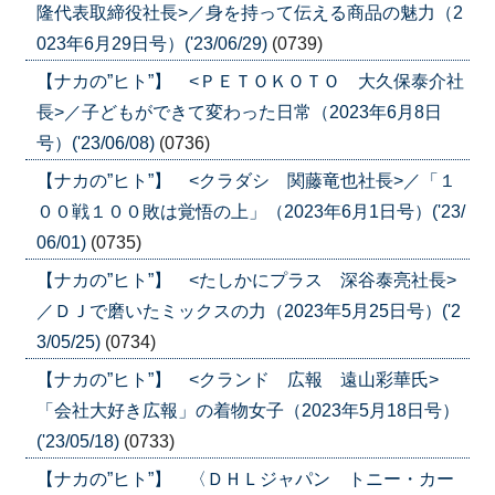
隆代表取締役社長>／身を持って伝える商品の魅力（2
023年6月29日号）('23/06/29)
(0739)
【ナカの”ヒト”】 <ＰＥＴＯＫＯＴＯ 大久保泰介社
長>／子どもができて変わった日常（2023年6月8日
号）('23/06/08)
(0736)
【ナカの”ヒト”】 <クラダシ 関藤竜也社長>／「１
００戦１００敗は覚悟の上」（2023年6月1日号）('23/
06/01)
(0735)
【ナカの”ヒト”】 <たしかにプラス 深谷泰亮社長>
／ＤＪで磨いたミックスの力（2023年5月25日号）('2
3/05/25)
(0734)
【ナカの”ヒト”】 <クランド 広報 遠山彩華氏>
「会社大好き広報」の着物女子（2023年5月18日号）
('23/05/18)
(0733)
【ナカの”ヒト”】 〈ＤＨＬジャパン トニー・カー