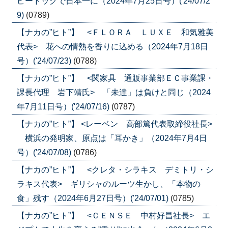
ビードッグで日本一に（2024年7月25日号）('24/07/2
9)
(0789)
【ナカの”ヒト”】 <ＦＬＯＲＡ ＬＵＸＥ 和気雅美
代表> 花への情熱を香りに込める（2024年7月18日
号）('24/07/23)
(0788)
【ナカの”ヒト”】 <関家具 通販事業部ＥＣ事業課・
課長代理 岩下靖氏> 「未達」は負けと同じ（2024
年7月11日号）('24/07/16)
(0787)
【ナカの”ヒト”】 <レーベン 高部篤代表取締役社長>
横浜の発明家、原点は「耳かき」（2024年7月4日
号）('24/07/08)
(0786)
【ナカの”ヒト”】 <クレタ・シラキス デミトリ・シ
ラキス代表> ギリシャのルーツ生かし、「本物の
食」残す（2024年6月27日号）('24/07/01)
(0785)
【ナカの”ヒト”】 <ＣＥＮＳＥ 中村好昌社長> エ