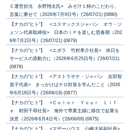
Ｃ運営担当 永野翔太氏> みそ汁１杯のこだわり、
言葉に乗せて（2026年7月9日号）('26/07/21)
(0880)
【ナカの”ヒト”】 <コスマックスジャパン オウ・ジ
ェソン代表取締役> 日本のＩＰを楽しむ思春期（202
6年7月2日号）('26/07/21)
(0879)
【ナカの”ヒト”】 <エポラ 竹村孝介社長> 休日を
サービスの原動力に（2026年6月25日号）('26/07/21)
(0878)
【ナカの”ヒト”】 <アストラサナ・ジャパン 吉田智
賀子代表> きっかけはテロ対策を学んだこと（2026
年6月18日号）('26/06/19)
(0877)
【ナカの”ヒト”】 <Ｃｏｌｏｒ Ｙｏｕｒ Ｌｉｆ
ｅ 村田千尋社長> 海外で専業主婦に移住で起業を
決意（2026年6月4日号）('26/06/09)
(0875)
【ナカの”ヒト”】 <マザーハウス 山崎大祐副社長>