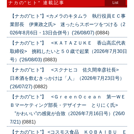
ナカの”ヒト” 連載記事
List
【ナカの”ヒト”】<カメラのキタムラ 執行役員ＥＣ事
業部長 伊東政之氏> 迷ったらスポーツをつける（2
026年8月6日・13日合併号）('26/08/07)
(0884)
【ナカの”ヒト”】 <ＫＡＴＡＺＵＫＥ 香山高広代表
取締役> 挑戦したいと５０歳で起業（2026年7月30日
号）('26/08/03)
(0883)
【ナカの”ヒト”】 <スクナヒコ 佐久間幸彦社長>
日本酒を飲むきっかけは「人」（2026年7月23日号）
('26/07/27)
(0882)
【ナカの”ヒト”】 <ＧｒｅｅｎＯｃｅａｎ 第一ＷＥ
Ｂマーケティング部長・デザイナー とりにく氏>
”かわいい”の感覚が合致（2026年7月16日号）('26/0
7/21)
(0881)
【ナカの”ヒト”】 <コスモス食品 ＫＯＢＡＩＢＵ Ｅ