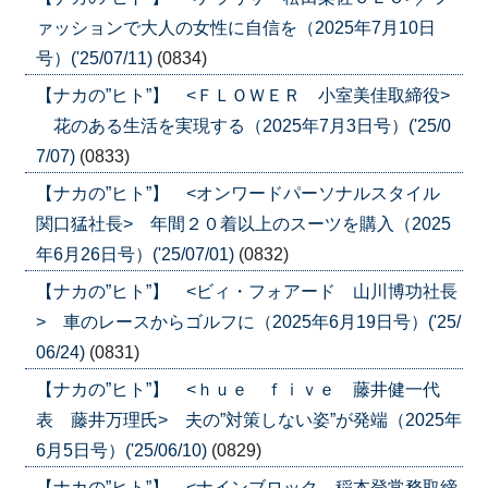
ァッションで大人の女性に自信を（2025年7月10日
号）('25/07/11)
(0834)
【ナカの”ヒト”】 <ＦＬＯＷＥＲ 小室美佳取締役>
花のある生活を実現する（2025年7月3日号）('25/0
7/07)
(0833)
【ナカの”ヒト”】 <オンワードパーソナルスタイル
関口猛社長> 年間２０着以上のスーツを購入（2025
年6月26日号）('25/07/01)
(0832)
【ナカの”ヒト”】 <ビィ・フォアード 山川博功社長
> 車のレースからゴルフに（2025年6月19日号）('25/
06/24)
(0831)
【ナカの”ヒト”】 <ｈｕｅ ｆｉｖｅ 藤井健一代
表 藤井万理氏> 夫の”対策しない姿”が発端（2025年
6月5日号）('25/06/10)
(0829)
【ナカの”ヒト”】 <ナインブロック 稲本登常務取締