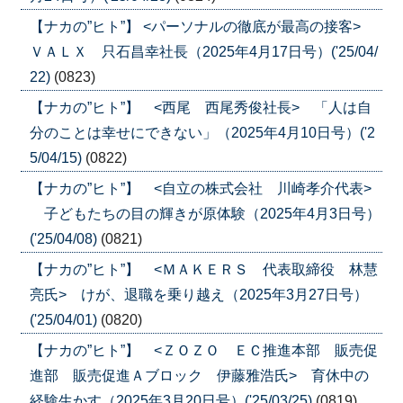
【ナカの”ヒト”】 <パーソナルの徹底が最高の接客>
ＶＡＬＸ 只石昌幸社長（2025年4月17日号）('25/04/
22)
(0823)
【ナカの”ヒト”】 <西尾 西尾秀俊社長> 「人は自
分のことは幸せにできない」（2025年4月10日号）('2
5/04/15)
(0822)
【ナカの”ヒト”】 <自立の株式会社 川崎孝介代表>
子どもたちの目の輝きが原体験（2025年4月3日号）
('25/04/08)
(0821)
【ナカの”ヒト”】 <ＭＡＫＥＲＳ 代表取締役 林慧
亮氏> けが、退職を乗り越え（2025年3月27日号）
('25/04/01)
(0820)
【ナカの”ヒト”】 <ＺＯＺＯ ＥＣ推進本部 販売促
進部 販売促進Ａブロック 伊藤雅浩氏> 育休中の
経験生かす（2025年3月20日号）('25/03/25)
(0819)