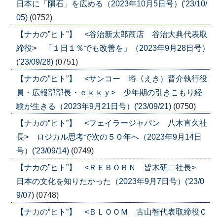
日本に「隕石」を広める（2023年10月5日号）('23/10/
05)
(0752)
【ナカの”ヒト”】 <谷治新太郎商店 谷治大典代表取
締役> 「１日１％でも改善を」（2023年9月28日号）
('23/09/28)
(0751)
【ナカの”ヒト”】 <サンコー 﨏（えき）晋介執行役
員・広報部部長・ｅｋｋｙ> 少年期の引きこもり経
験が生きる（2023年9月21日号）('23/09/21)
(0750)
【ナカの”ヒト”】 <フェイラージャパン 八木直久社
長> ロジカル思考で次の５０年へ（2023年9月14日
号）('23/09/14)
(0749)
【ナカの”ヒト”】 <ＲＥＢＯＲＮ 皆木研二社長>
日本の文化を知りたかった（2023年9月7日号）('23/0
9/07)
(0748)
【ナカの”ヒト”】 <ＢＬＯＯＭ 古山智代表取締役Ｃ