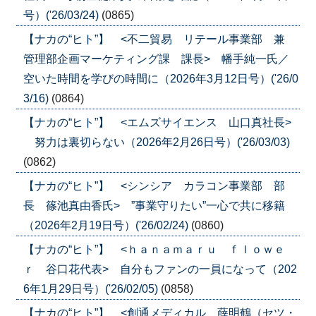
号）('26/03/24)
(0865)
【ナカの“ヒト”】 <不二貿易 リテール事業部 兼
管理部企画マーケティング課 課長> 幡手純一氏／
空いた時間を学びの時間に（2026年3月12日号）('26/0
3/16)
(0864)
【ナカの“ヒト”】 <エムズサイエンス 山口真社長>
努力は裏切らない（2026年2月26日号）('26/03/03)
(0862)
【ナカの“ヒト”】 <シンシア カラコン事業部 部
長 篠池真由香氏> ”事業守りたい”一心で共に移籍
（2026年2月19日号）('26/02/24)
(0860)
【ナカの“ヒト”】 <ｈａｎａｍａｒｕ ｆｌｏｗｅ
ｒ 谷口花代表> 自分もファンの一員になって（202
6年1月29日号）('26/02/05)
(0858)
【ナカの“ヒト”】 <創通メディカル 薛明鶴（セツ・