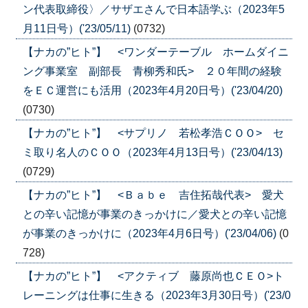
ン代表取締役〉／サザエさんで日本語学ぶ（2023年5
月11日号）('23/05/11)
(0732)
【ナカの”ヒト”】 <ワンダーテーブル ホームダイニ
ング事業室 副部長 青柳秀和氏> ２０年間の経験
をＥＣ運営にも活用（2023年4月20日号）('23/04/20)
(0730)
【ナカの”ヒト”】 <サプリノ 若松孝浩ＣＯＯ> セ
ミ取り名人のＣＯＯ（2023年4月13日号）('23/04/13)
(0729)
【ナカの”ヒト”】 <Ｂａｂｅ 吉住拓哉代表> 愛犬
との辛い記憶が事業のきっかけに／愛犬との辛い記憶
が事業のきっかけに（2023年4月6日号）('23/04/06)
(0
728)
【ナカの”ヒト”】 <アクティブ 藤原尚也ＣＥＯ>ト
レーニングは仕事に生きる（2023年3月30日号）('23/0