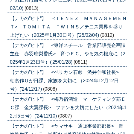
02/10)
(0813)
【ナカの”ヒト”】 <ＴＥＮＥＺ ＭＡＮＡＧＥＭＥＮ
Ｔ> ＴＯＭＩＴＡ ＴＷＩＮＳ／テニス業界を盛り
上げたい（2025年1月30日号）('25/02/04)
(0812)
【ナカの”ヒト”】 <東洋スチール 営業部販売企画課
主任 赤羽瑠梨香氏> 育つＥＣ、やる気の根底に（2
025年1月23日号）('25/01/28)
(0811)
【ナカの”ヒト”】 <ペリカン石鹸 渋井伸和社長>
朝食作りが日課、家族を大切に （2024年12月12日
号）('24/12/17)
(0808)
【ナカの”ヒト”】 <梅乃宿酒造 マーケティング部Ｅ
Ｃ課 金大翼課長> ファンを大切にしたい（2024年1
2月5日号）('24/12/10)
(0807)
【ナカの”ヒト”】 <ヤマサキ 通販事業部部長> 岡