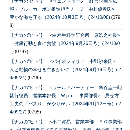
【ナカの”ヒト”】 <ヴェントゥーノ 経営企画室広
報・ブルーカーボン推進担当チーフ 中村優希氏>
豊かな海を守る（2024年10月3日号）('24/10/08)
(079
8)
【ナカの”ヒト”】 <白寿生科学研究所 原浩之社長>
健康行動と食に貪欲（2024年9月26日号）('24/10/0
1)
(0797)
【ナカの”ヒト”】 <バイオフィリア 中野紗来氏>
人と動物の幸せを生きがいに（2024年9月19日号）('2
4/09/24)
(0796)
【ナカの”ヒト”】 <ワールドパーティー 角谷圭一朗
執行役員 営業本部長 Ｗｐｃ．事業部長> 見せ方
工夫の「バズり」がやりがい（2024年9月12日号）('2
4/09/17)
(0795)
【ナカの”ヒト”】 <不二貿易 営業本部 ＥＣ事業部
> 根来直樹係長／ＥＣ事業部は「挑戦」が命題（202