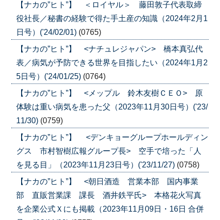
【ナカの”ヒト”】 ＜ロイヤル＞ 藤田敦子代表取締
役社長／秘書の経験で得た手土産の知識（2024年2月1
日号）('24/02/01)
(0765)
【ナカの”ヒト”】 <ナチュレジャパン> 橋本真弘代
表／病気が予防できる世界を目指したい（2024年1月2
5日号）('24/01/25)
(0764)
【ナカの”ヒト”】 <メップル 鈴木友樹ＣＥＯ> 原
体験は重い病気を患った父（2023年11月30日号）('23/
11/30)
(0759)
【ナカの”ヒト”】 <デンキョーグループホールディン
グス 市村智樹広報グループ長> 空手で培った「人
を見る目」（2023年11月23日号）('23/11/27)
(0758)
【ナカの”ヒト”】 <朝日酒造 営業本部 国内事業
部 直販営業課 課長 酒井鉄平氏> 本格花火写真
を企業公式Ｘにも掲載（2023年11月09日・16日 合併