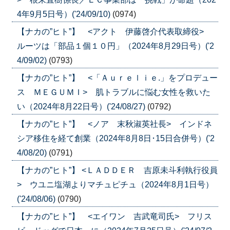
4年9月5日号）('24/09/10)
(0974)
【ナカの”ヒト”】 <アクト 伊藤啓介代表取締役>
ルーツは「部品１個１０円」（2024年8月29日号）('2
4/09/02)
(0793)
【ナカの”ヒト”】 <「Ａｕｒｅｌｉｅ.」をプロデュー
ス ＭＥＧＵＭＩ> 肌トラブルに悩む女性を救いた
い（2024年8月22日号）('24/08/27)
(0792)
【ナカの”ヒト”】 <ノア 末秋淑英社長> インドネ
シア移住を経て創業（2024年8月8日･15日合併号）('2
4/08/20)
(0791)
【ナカの”ヒト”】 <ＬＡＤＤＥＲ 吉原未斗利執行役員
> ウユニ塩湖よりマチュピチュ（2024年8月1日号）
('24/08/06)
(0790)
【ナカの”ヒト”】 <エイワン 吉武竜司氏> フリス