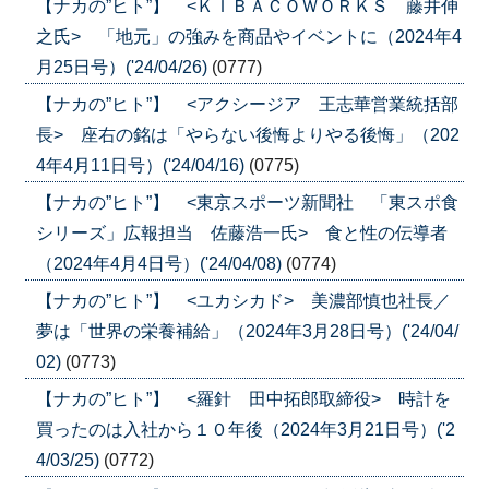
【ナカの”ヒト”】 <ＫＩＢＡＣＯＷＯＲＫＳ 藤井伸
之氏> 「地元」の強みを商品やイベントに（2024年4
月25日号）('24/04/26)
(0777)
【ナカの”ヒト”】 <アクシージア 王志華営業統括部
長> 座右の銘は「やらない後悔よりやる後悔」（202
4年4月11日号）('24/04/16)
(0775)
【ナカの”ヒト”】 <東京スポーツ新聞社 「東スポ食
シリーズ」広報担当 佐藤浩一氏> 食と性の伝導者
（2024年4月4日号）('24/04/08)
(0774)
【ナカの”ヒト”】 <ユカシカド> 美濃部慎也社長／
夢は「世界の栄養補給」（2024年3月28日号）('24/04/
02)
(0773)
【ナカの”ヒト”】 <羅針 田中拓郎取締役> 時計を
買ったのは入社から１０年後（2024年3月21日号）('2
4/03/25)
(0772)