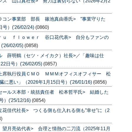
ンス 山口真社長> 努力は裏切らない（2026年2月2
カラコン事業部 部長 篠池真由香氏> ”事業守りた
('26/02/24)
(0860)
ａｒｕ ｆｌｏｗｅｒ 谷口花代表> 自分もファンの
6/02/05)
(0858)
カル 薛明鶴（セツ・メイカク）社長>／「趣味は仕
号）('26/02/05)
(0857)
 上席執行役員ＣＭＯ ＭＭＭオフィスオフィサー 松
い」（2026年1月15日号）('26/01/16)
(0856)
 セールス本部・統括責任者 松本哲平氏> 結婚した
'25/12/16)
(0854)
立花佳代社長> つくる側も仕入れる側も”幸せ”に（2
3)
 望月亮佑代表> 合理と情熱の二刀流（2025年11月