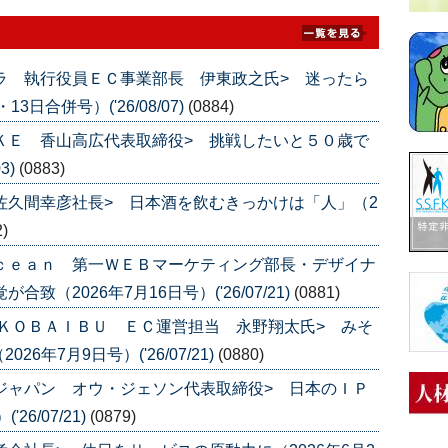
ムラ 執行役員ＥＣ事業部長 伊東政之氏> 迷ったら
日合併号）('26/08/07)
(0884)
ＵＫＥ 香山高広代表取締役> 挑戦したいと５０歳で
3)
(0883)
 佐久間幸彦社長> 日本酒を飲むきっかけは「人」（2
2)
Ｏｃｅａｎ 第一ＷＥＢマーケティング部長・デザイナ
致（2026年7月16日号）('26/07/21)
(0881)
品 ＫＯＢＡＩＢＵ ＥＣ運営担当 永野翔太氏> みそ
年7月9日号）('26/07/21)
(0880)
スジャパン オウ・ジェソン代表取締役> 日本のＩＰ
6/07/21)
(0879)