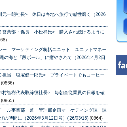
川元一朗社長> 休日は各地へ旅行で感性磨く（2026
第２営業部・係長 小松祥氏> 購入され続けるように
868)
チシー マーケティング統括ユニット ユニットマネー
縄の海と「段ボール」に癒やされて（2026年4月2日
ＥＣ担当 塩塚健一郎氏> プライベートでもコーヒー
)
(0866)
 市村智樹代表取締役社長> 毎朝全従業員の日報を確
)
(0865)
リテール事業部 兼 管理部企画マーケティング課 課
間に（2026年3月12日号）('26/03/16)
(0864)