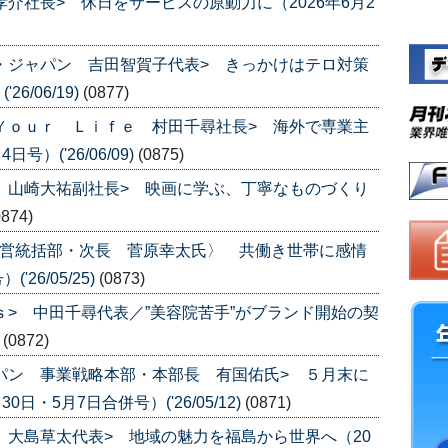
孝介社長> 休日をサービスの原動力に（2026年6月2
ナ・ジャパン 吉田智賀子代表> きっかけはテロ対策
6/06/19)
(0877)
 Ｙｏｕｒ Ｌｉｆｅ 村田千尋社長> 海外で専業主
）('26/06/09)
(0875)
ス 山崎大祐副社長> 映画に学ぶ、丁寧なものづくり
0874)
直営統括部・次長 菅原幸太氏〉 共働き世帯に感情
26/05/25)
(0873)
ｓ> 中田千尋代表／”美容院苦手”がブランド開始の契
)
(0872)
ャパン 事業戦略本部・本部長 有国佑氏> ５月末に
日・5月7日合併号）('26/05/12)
(0871)
ｅ 大島草太代表> 地域の魅力を福島から世界へ（20