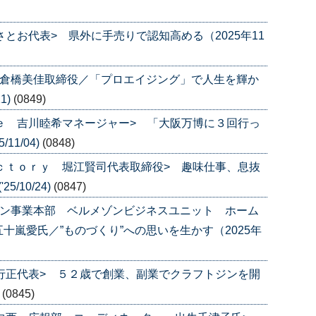
さとお代表> 県外に手売りで認知高める（2025年11
 倉橋美佳取締役／「プロエイジング」で人生を輝か
1)
(0849)
ｌｅ 吉川睦希マネージャー> 「大阪万博に３回行っ
11/04)
(0848)
ａｃｔｏｒｙ 堀江賢司代表取締役> 趣味仕事、息抜
/10/24)
(0847)
ゾン事業本部 ベルメゾンビジネスユニット ホーム
十嵐愛氏／”ものづくり”への思いを生かす（2025年
田行正代表> ５２歳で創業、副業でクラフトジンを開
)
(0845)